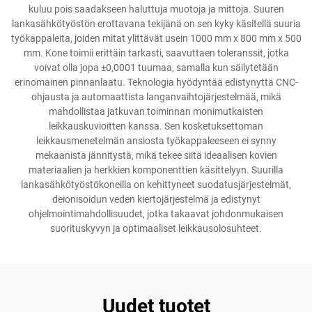
kuluu pois saadakseen haluttuja muotoja ja mittoja. Suuren
lankasähkötyöstön erottavana tekijänä on sen kyky käsitellä suuria
työkappaleita, joiden mitat ylittävät usein 1000 mm x 800 mm x 500
mm. Kone toimii erittäin tarkasti, saavuttaen toleranssit, jotka
voivat olla jopa ±0,0001 tuumaa, samalla kun säilytetään
erinomainen pinnanlaatu. Teknologia hyödyntää edistynyttä CNC-
ohjausta ja automaattista langanvaihtojärjestelmää, mikä
mahdollistaa jatkuvan toiminnan monimutkaisten
leikkauskuvioitten kanssa. Sen kosketuksettoman
leikkausmenetelmän ansiosta työkappaleeseen ei synny
mekaanista jännitystä, mikä tekee siitä ideaalisen kovien
materiaalien ja herkkien komponenttien käsittelyyn. Suurilla
lankasähkötyöstökoneilla on kehittyneet suodatusjärjestelmät,
deionisoidun veden kiertojärjestelmä ja edistynyt
ohjelmointimahdollisuudet, jotka takaavat johdonmukaisen
suorituskyvyn ja optimaaliset leikkausolosuhteet.
Uudet tuotet