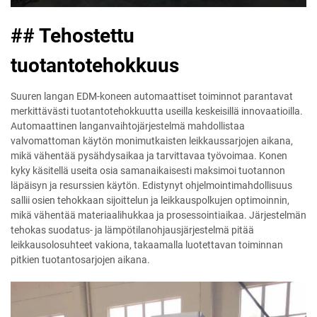
## Tehostettu
tuotantotehokkuus
Suuren langan EDM-koneen automaattiset toiminnot parantavat
merkittävästi tuotantotehokkuutta useilla keskeisillä innovaatioilla.
Automaattinen langanvaihtojärjestelmä mahdollistaa
valvomattoman käytön monimutkaisten leikkaussarjojen aikana,
mikä vähentää pysähdysaikaa ja tarvittavaa työvoimaa. Konen
kyky käsitellä useita osia samanaikaisesti maksimoi tuotannon
läpäisyn ja resurssien käytön. Edistynyt ohjelmointimahdollisuus
sallii osien tehokkaan sijoittelun ja leikkauspolkujen optimoinnin,
mikä vähentää materiaalihukkaa ja prosessointiaikaa. Järjestelmän
tehokas suodatus- ja lämpötilanohjausjärjestelmä pitää
leikkausolosuhteet vakiona, takaamalla luotettavan toiminnan
pitkien tuotantosarjojen aikana.