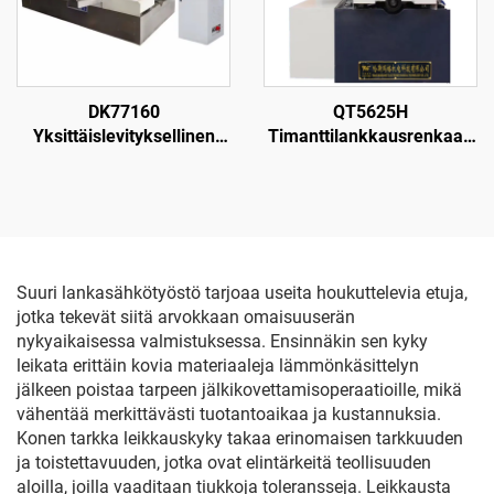
DK77160
QT5625H
Yksittäislevityksellinen
Timanttilankkausrenkaan
langanpuristuskone
leikkauskone
Suuri lankasähkötyöstö tarjoaa useita houkuttelevia etuja,
jotka tekevät siitä arvokkaan omaisuuserän
nykyaikaisessa valmistuksessa. Ensinnäkin sen kyky
leikata erittäin kovia materiaaleja lämmönkäsittelyn
jälkeen poistaa tarpeen jälkikovettamisoperaatioille, mikä
vähentää merkittävästi tuotantoaikaa ja kustannuksia.
Konen tarkka leikkauskyky takaa erinomaisen tarkkuuden
ja toistettavuuden, jotka ovat elintärkeitä teollisuuden
aloilla, joilla vaaditaan tiukkoja toleransseja. Leikkausta