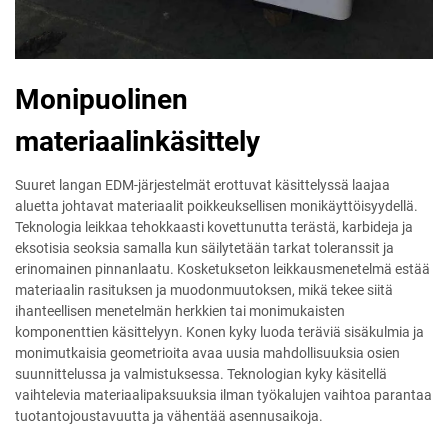
Monipuolinen
materiaalinkäsittely
Suuret langan EDM-järjestelmät erottuvat käsittelyssä laajaa
aluetta johtavat materiaalit poikkeuksellisen monikäyttöisyydellä.
Teknologia leikkaa tehokkaasti kovettunutta terästä, karbideja ja
eksotisia seoksia samalla kun säilytetään tarkat toleranssit ja
erinomainen pinnanlaatu. Kosketukseton leikkausmenetelmä estää
materiaalin rasituksen ja muodonmuutoksen, mikä tekee siitä
ihanteellisen menetelmän herkkien tai monimukaisten
komponenttien käsittelyyn. Konen kyky luoda teräviä sisäkulmia ja
monimutkaisia geometrioita avaa uusia mahdollisuuksia osien
suunnittelussa ja valmistuksessa. Teknologian kyky käsitellä
vaihtelevia materiaalipaksuuksia ilman työkalujen vaihtoa parantaa
tuotantojoustavuutta ja vähentää asennusaikoja.