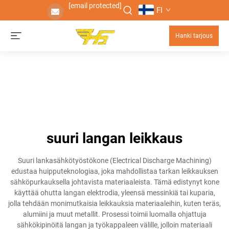
[email protected]
FI
Hanki tarjous
suuri langan leikkaus
Suuri lankasähkötyöstökone (Electrical Discharge Machining)
edustaa huipputeknologiaa, joka mahdollistaa tarkan leikkauksen
sähköpurkauksella johtavista materiaaleista. Tämä edistynyt kone
käyttää ohutta langan elektrodia, yleensä messinkiä tai kuparia,
jolla tehdään monimutkaisia leikkauksia materiaaleihin, kuten teräs,
alumiini ja muut metallit. Prosessi toimii luomalla ohjattuja
sähkökipinöitä langan ja työkappaleen välille, jolloin materiaali