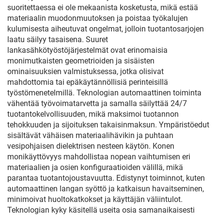
suoritettaessa ei ole mekaanista kosketusta, mikä estää
materiaalin muodonmuutoksen ja poistaa työkalujen
kulumisesta aiheutuvat ongelmat, jolloin tuotantosarjojen
laatu säilyy tasaisena. Suuret
lankasähkötyöstöjärjestelmät ovat erinomaisia
monimutkaisten geometrioiden ja sisäisten
ominaisuuksien valmistuksessa, jotka olisivat
mahdottomia tai epäkäytännöllisiä perinteisillä
työstömenetelmillä. Teknologian automaattinen toiminta
vähentää työvoimatarvetta ja samalla säilyttää 24/7
tuotantokelvollisuuden, mikä maksimoi tuotannon
tehokkuuden ja sijoituksen takaisinmaksun. Ympäristöedut
sisältävät vähäisen materiaalihävikin ja puhtaan
vesipohjaisen dielektrisen nesteen käytön. Konen
monikäyttövyys mahdollistaa nopean vaihtumisen eri
materiaalien ja osien konfiguraatioiden välillä, mikä
parantaa tuotantojoustavuutta. Edistynyt toiminnot, kuten
automaattinen langan syöttö ja katkaisun havaitseminen,
minimoivat huoltokatkokset ja käyttäjän väliintulot.
Teknologian kyky käsitellä useita osia samanaikaisesti