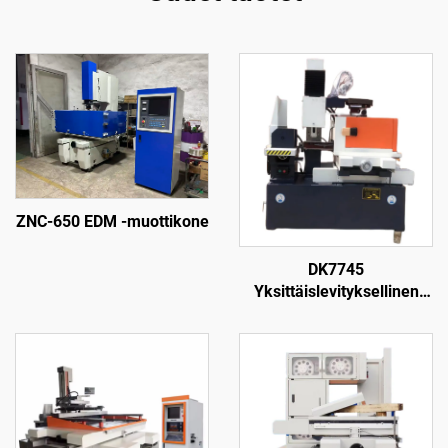
ZNC-650 EDM -muottikone
DK7745
Yksittäislevityksellinen
langanpuristuskone