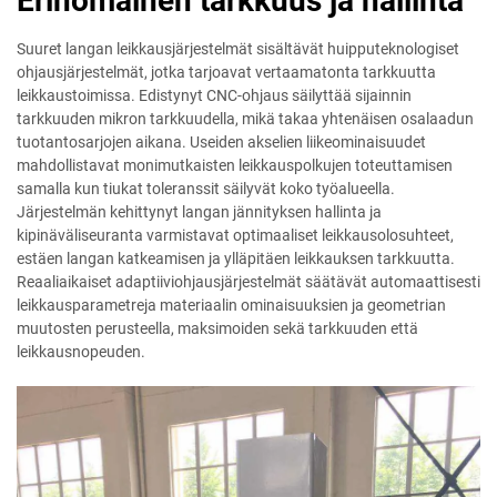
Erinomainen tarkkuus ja hallinta
Suuret langan leikkausjärjestelmät sisältävät huipputeknologiset
ohjausjärjestelmät, jotka tarjoavat vertaamatonta tarkkuutta
leikkaustoimissa. Edistynyt CNC-ohjaus säilyttää sijainnin
tarkkuuden mikron tarkkuudella, mikä takaa yhtenäisen osalaadun
tuotantosarjojen aikana. Useiden akselien liikeominaisuudet
mahdollistavat monimutkaisten leikkauspolkujen toteuttamisen
samalla kun tiukat toleranssit säilyvät koko työalueella.
Järjestelmän kehittynyt langan jännityksen hallinta ja
kipinäväliseuranta varmistavat optimaaliset leikkausolosuhteet,
estäen langan katkeamisen ja ylläpitäen leikkauksen tarkkuutta.
Reaaliaikaiset adaptiiviohjausjärjestelmät säätävät automaattisesti
leikkausparametreja materiaalin ominaisuuksien ja geometrian
muutosten perusteella, maksimoiden sekä tarkkuuden että
leikkausnopeuden.