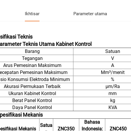
Ikhtisar
Parameter utama
sifikasi Teknis
Parameter Teknis Utama Kabinet Kontrol
Barang
Satuan
Tegangan
V
Arus Pemesinan Maksimum
A
ecepatan Pemesinan Maksimum
Mm³/menit
sio Konsumsi Elektroda Minimum
%
Akurasi Permukaan Terbaik
µm/Ra
Ukuran Kabinet Kontrol
mm
Berat Panel Kontrol
kg
Daya Panel Kontrol
KVA
Spesifikasi Mekanis
Bahasa
Satua
esifikasi Mekanis
ZNC350
Indonesia:
ZNC450