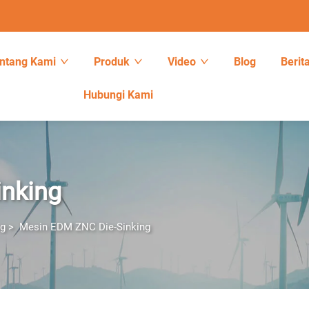
ntang Kami
Produk
Video
Blog
Berit
Hubungi Kami
nking
ng
>
Mesin EDM ZNC Die-Sinking