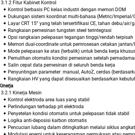
3.1.2 Fitur Kabinet Kontrol
✦ Kontrol berbasis PC kelas industri dengan memori DOM
✦ Dukungan sistem koordinat multi-bahasa (Metric/Imperial/
✦ Layar CRT 15” yang telah tersertifikasi CE, tahan debu/air
✦ Rangkaian pemesinan tungsten steel terintegrasi
✦ Opsi rangkaian pelepasan tegangan tinggi/rendah terpisah
✦ Memori dual-coordinate untuk pemrosesan cetakan jantan/
✦ Mode pelepasan ke atas (terbalik) untuk benda kerja khusu
✦ Pemulihan otomatis kondisi pemesinan setelah pemadama
✦ Salin cepat data pemesinan di seluruh benda kerja
✦ Penyuntingan parameter: manual, AutoZ, cerdas (berdasar
✦ Rangkaian HV yang dapat disesuaikan berdasarkan kebut
Kinerja
3.2.1 Kinerja Mesin
✦ Kontrol elektroda area luas yang stabil
✦ Perlindungan terhadap pit elektroda
✦ Penyetelan kondisi otomatis untuk pelepasan tidak stabil
✦ Logika anti-deposisi karbon otomatis
✦ Pencucian lubang dalam ditingkatkan melalui siklus angka
✦ Modulasi energi untuk keseragaman permukaan atau pemoto