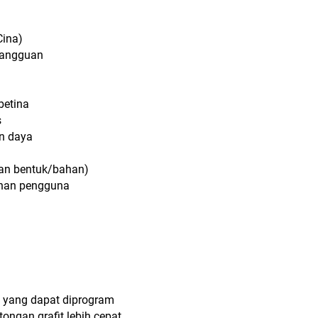
Cina)
/gangguan
betina
s
n daya
kan bentuk/bahan)
uhan pengguna
t yang dapat diprogram
ngan grafit lebih cepat