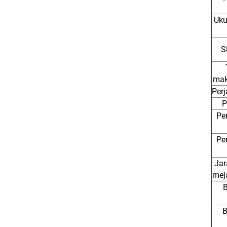
Uku
S
mak
Perj
P
Per
Per
Jar
meja
B