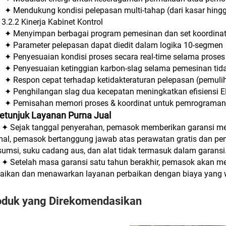
✦ Mendukung kondisi pelepasan multi-tahap (dari kasar hing
3.2.2 Kinerja Kabinet Kontrol
✦ Menyimpan berbagai program pemesinan dan set koordina
✦ Parameter pelepasan dapat diedit dalam logika 10-segmen
✦ Penyesuaian kondisi proses secara real-time selama prose
✦ Penyesuaian ketinggian karbon-slag selama pemesinan tida
✦ Respon cepat terhadap ketidakteraturan pelepasan (pemuli
✦ Penghilangan slag dua kecepatan meningkatkan efisiensi 
✦ Pemisahan memori proses & koordinat untuk pemrograman 
Petunjuk Layanan Purna Jual
✦ Sejak tanggal penyerahan, pemasok memberikan garansi mek
al, pemasok bertanggung jawab atas perawatan gratis dan pe
umsi, suku cadang aus, dan alat tidak termasuk dalam garansi
✦ Setelah masa garansi satu tahun berakhir, pemasok akan m
aikan dan menawarkan layanan perbaikan dengan biaya yang w
oduk yang Direkomendasikan