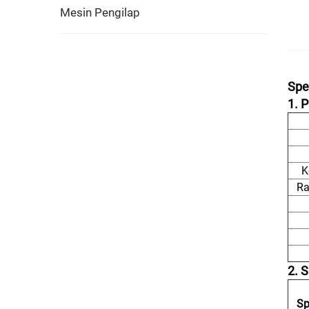
Mesin Pengilap
Spe
1. 
K
Ra
2. 
Sp