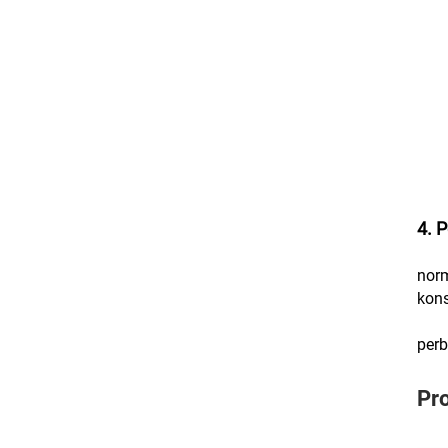
4. 
norm
kons
perb
Pr