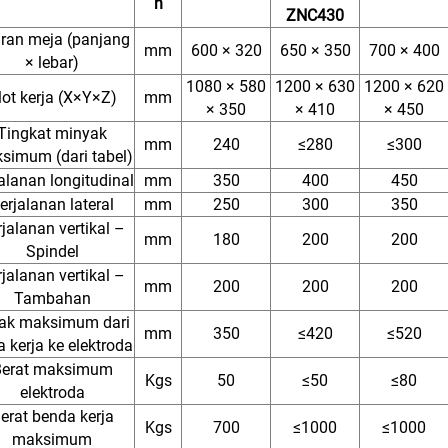
n
ZNC430
ran meja (panjang
mm
600 × 320
650 × 350
700 × 400
× lebar)
1080 × 580
1200 × 630
1200 × 620
lot kerja (X×Y×Z)
mm
× 350
× 410
× 450
Tingkat minyak
mm
240
≤280
≤300
simum (dari tabel)
alanan longitudinal
mm
350
400
450
erjalanan lateral
mm
250
300
350
jalanan vertikal –
mm
180
200
200
Spindel
jalanan vertikal –
mm
200
200
200
Tambahan
ak maksimum dari
mm
350
≤420
≤520
 kerja ke elektroda
Berat maksimum
Kgs
50
≤50
≤80
elektroda
erat benda kerja
Kgs
700
≤1000
≤1000
maksimum