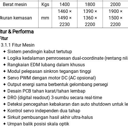
Berat mesin
Kgs
1400
1800
2000
1460 ×
1390 ×
1900 ×
Ukuran kemasan
mm
1490 ×
1360 ×
1500 ×
2230
2200
2200
Fitur & Performa
Fitur
3.1.1 Fitur Mesin
✦ Sistem pendingin kabut tertutup
✦ Logika kedalaman pemrosesan dual-coordinate (rentang nil
✦ Rangkaian EDM lubang dalam khusus
✦ Modul pelepasan sinkron tegangan tinggi
✦ Servo PWM dengan motor DC (AC opsional)
✦ Output energi sama berbentuk gelombang persegi
✦ Desain PCB tahan karat/tahan lembap
✦ DRO (digital readout) 3-sumbu secara real-time
✦ Deteksi pencegahan kebakaran dan auto shutdown untuk lev
✦ Kontrol servo independen dua tahap
✦ Sirkuit pembuangan hasil akhir ultra-halus
✦ Umpan balik posisi skala optik