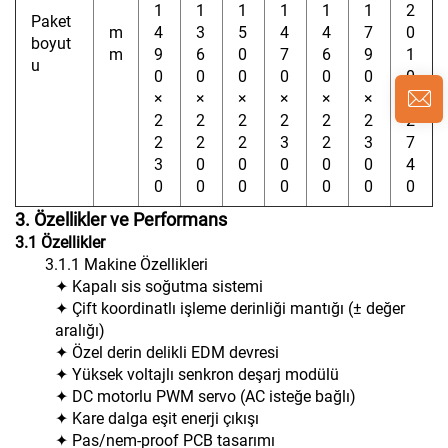
1
1
1
1
1
1
2
Paket
m
4
3
5
4
4
7
0
boyut
m
9
6
0
7
6
9
1
u
0
0
0
0
0
0
0
×
×
×
×
×
×
×
2
2
2
2
2
2
2
2
2
2
3
2
3
7
3
0
0
0
0
0
4
0
0
0
0
0
0
0
3. Özellikler ve Performans
3.1
Özellikler
3.1.1 Makine Özellikleri
✦ Kapalı sis soğutma sistemi
✦ Çift koordinatlı işleme derinliği mantığı (± değer
aralığı)
✦ Özel derin delikli EDM devresi
✦ Yüksek voltajlı senkron deşarj modülü
✦ DC motorlu PWM servo (AC isteğe bağlı)
✦ Kare dalga eşit enerji çıkışı
✦ Pas/nem-proof PCB tasarımı