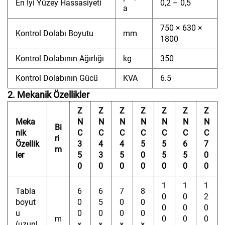
En İyi Yüzey Hassasiyeti
0,2 – 0,5
a
750 × 630 ×
Kontrol Dolabı Boyutu
mm
1800
Kontrol Dolabının Ağırlığı
kg
350
Kontrol Dolabının Gücü
KVA
6.5
2. Mekanik Özellikler
Z
Z
Z
Z
Z
Z
Z
Meka
N
N
N
N
N
N
N
Bi
nik
C
C
C
C
C
C
C
ri
Özellik
3
4
4
5
5
6
7
m
ler
5
3
5
0
5
5
0
0
0
0
0
0
0
0
1
1
1
Tabla
6
6
7
8
0
0
2
boyut
0
5
0
0
0
0
0
u
0
0
0
0
m
0
0
0
(uzunl
×
×
×
×