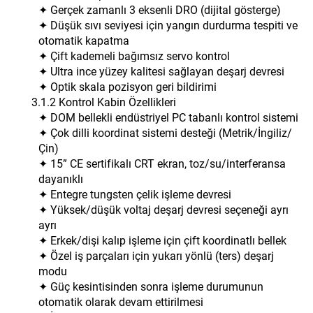
✦ Gerçek zamanlı 3 eksenli DRO (dijital gösterge)
✦ Düşük sıvı seviyesi için yangın durdurma tespiti ve
otomatik kapatma
✦ Çift kademeli bağımsız servo kontrol
✦ Ultra ince yüzey kalitesi sağlayan deşarj devresi
✦ Optik skala pozisyon geri bildirimi
3.1.2 Kontrol Kabin Özellikleri
✦ DOM bellekli endüstriyel PC tabanlı kontrol sistemi
✦ Çok dilli koordinat sistemi desteği (Metrik/İngiliz/
Çin)
✦ 15” CE sertifikalı CRT ekran, toz/su/interferansa
dayanıklı
✦ Entegre tungsten çelik işleme devresi
✦ Yüksek/düşük voltaj deşarj devresi seçeneği ayrı
ayrı
✦ Erkek/dişi kalıp işleme için çift koordinatlı bellek
✦ Özel iş parçaları için yukarı yönlü (ters) deşarj
modu
✦ Güç kesintisinden sonra işleme durumunun
otomatik olarak devam ettirilmesi