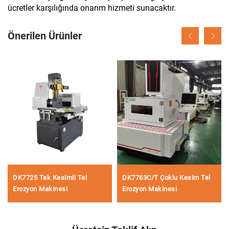
ücretler karşılığında onarım hizmeti sunacaktır.
Önerilen Ürünler
DK7725 Tek Kesimli Tel
DK7763C/T Çoklu Kesim Tel
Erozyon Makinesi
Erozyon Makinesi