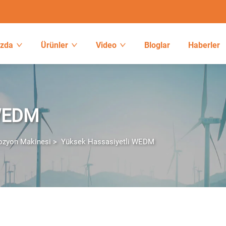
ızda
Ürünler
Video
Bloglar
Haberler
 WEDM
rozyon Makinesi
>
Yüksek Hassasiyetli WEDM