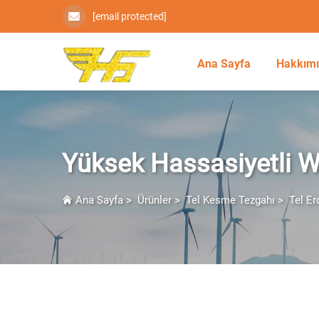
[email protected]
Ana Sayfa
Hakkım
Yüksek Hassasiyetli
Ana Sayfa
>
Ürünler
>
Tel Kesme Tezgahı
>
Tel E