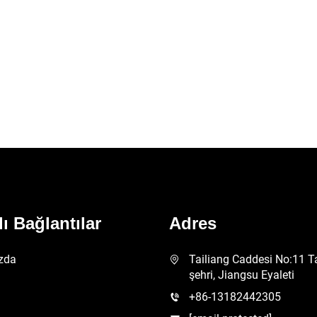
lı Bağlantılar
Adres
zda
Tailiang Caddesi No:11 T
şehri, Jiangsu Eyaleti
+86-13182442305