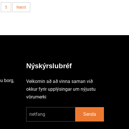
5
Næst
Nýskýrslubréf
u borg,
Velkomin að að vinna saman við
okkur fyrir upplýsingar um nýjustu
vörumerki
Senda