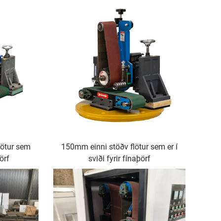
lötur sem
150mm einni stöðv flötur sem er í
þörf
sviði fyrir fínaþörf