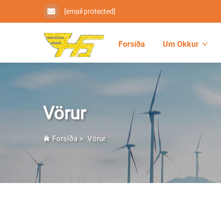
[email protected]
Forsíða
Um Okkur
Vörur
Forsíða
>
Vörur