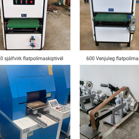
0 sjálfvirk flatpolímaskiptivél
600 Venjuleg flatpolímas