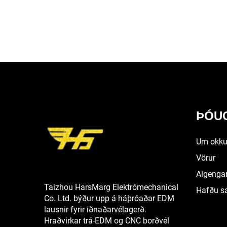
ÞÓUG
Um okku
Vörur
Algengar
Taizhou HarsMarg Elektrómechanical
Hafðu 
Co. Ltd. býður upp á háþróaðar EDM
lausnir fyrir iðnaðarvélagerð.
Hraðvirkar trá-EDM og CNC borðvél