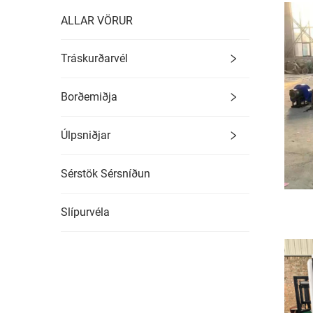
ALLAR VÖRUR
Tráskurðarvél
Borðemiðja
Úlpsniðjar
Sérstök Sérsníðun
Slípurvéla