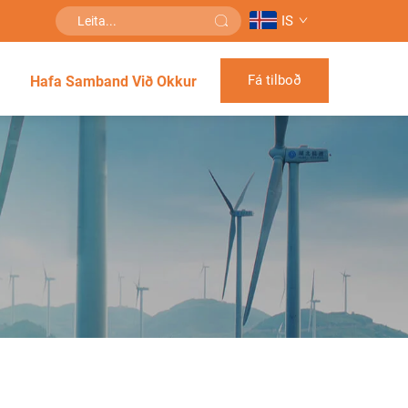
IS
Fá tilboð
Hafa Samband Við Okkur