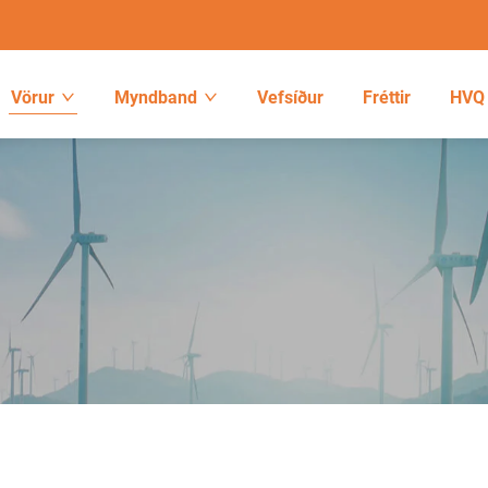
Vörur
Myndband
Vefsíður
Fréttir
HVQ