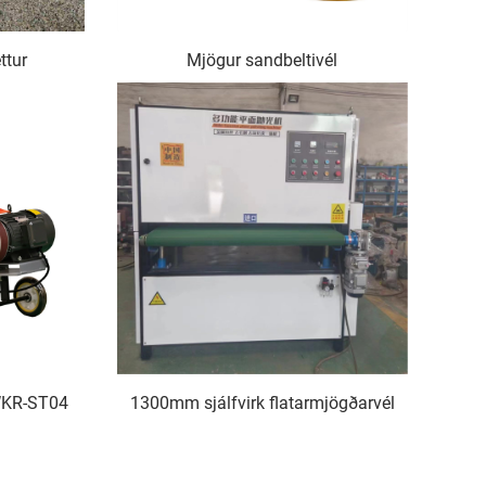
ttur
Mjögur sandbeltivél
WKR-ST04
1300mm sjálfvirk flatarmjögðarvél