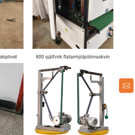
kiptivél
800 sjálfvirk flatarmjólpólímaskvín