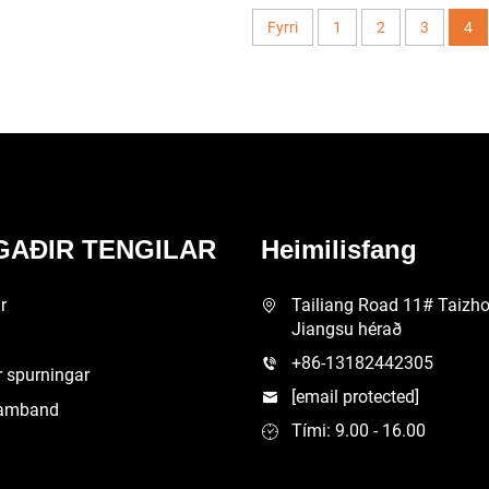
Fyrri
1
2
3
4
AÐIR TENGILAR
Heimilisfang
r
Tailiang Road 11# Taizho
Jiangsu hérað
+86-13182442305
 spurningar
[email protected]
samband
Tími: 9.00 - 16.00