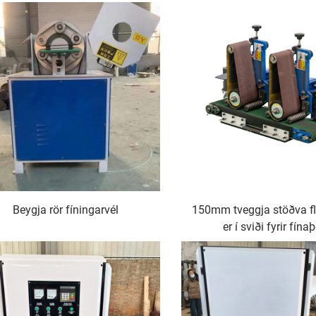
Beygja rör fíningarvél
150mm tveggja stöðva f
er í sviði fyrir fína