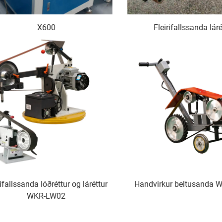
X600
Fleirifallssanda láré
rifallssanda lóðréttur og láréttur
Handvirkur beltusanda 
WKR-LW02