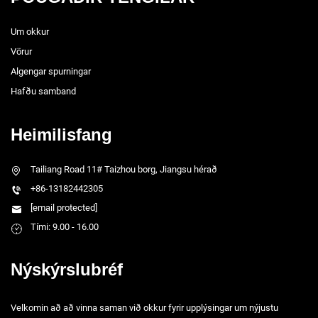
Um okkur
Vörur
Algengar spurningar
Hafðu samband
Heimilisfang
Tailiang Road 11# Taizhou borg, Jiangsu hérað
+86-13182442305
[email protected]
Tími: 9.00 - 16.00
Nýskýrslubréf
Velkomin að að vinna saman við okkur fyrir upplýsingar um nýjustu