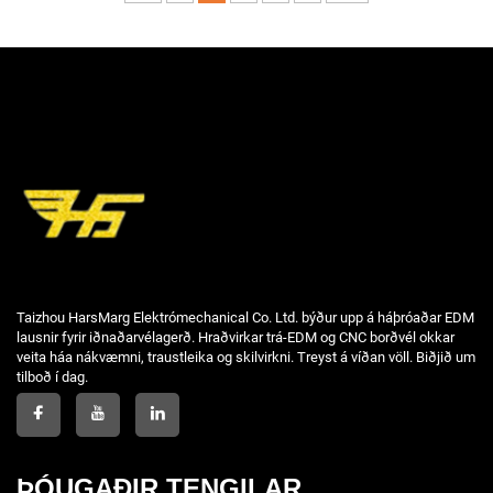
Taizhou HarsMarg Elektrómechanical Co. Ltd. býður upp á háþróaðar EDM
lausnir fyrir iðnaðarvélagerð. Hraðvirkar trá-EDM og CNC borðvél okkar
veita háa nákvæmni, traustleika og skilvirkni. Treyst á víðan völl. Biðjið um
tilboð í dag.
ÞÓUGAÐIR TENGILAR