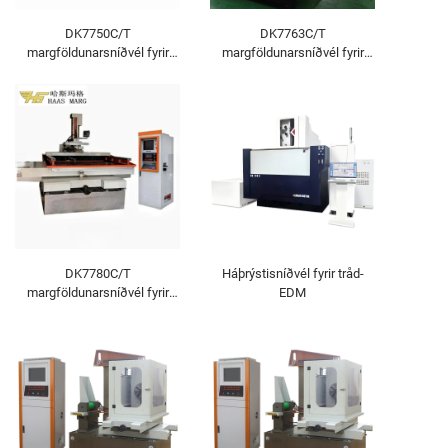
DK7750C/T
DK7763C/T
margföldunarsníðvél fyrir
margföldunarsníðvél fyrir
tråd-EDM
tråd-EDM
DK7780C/T
Háþrýstisníðvél fyrir tråd-
margföldunarsníðvél fyrir
EDM
tråd-EDM