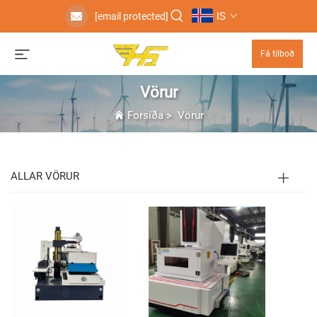
IS
[email protected]
Fá tilboð
Vörur
Forsíða
>
Vörur
ALLAR VÖRUR