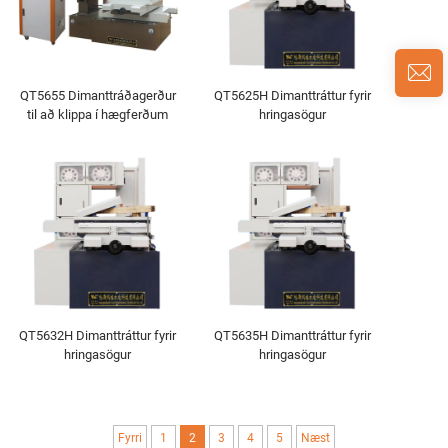
QT5655 Dimanttráðagerður
QT5625H Dimanttráttur fyrir
til að klippa í hægferðum
hringasögur
QT5632H Dimanttráttur fyrir
QT5635H Dimanttráttur fyrir
hringasögur
hringasögur
Fyrri
1
2
3
4
5
Næst