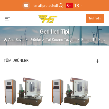
TR
[email protected]
Teklif Alın
Geri-İleri Tipi
Ana Sayfa
>
Ürünler
>
Tel Kesme Tezgahı
>
Elmas Tel Kesme Makinesi
TÜM ÜRÜNLER