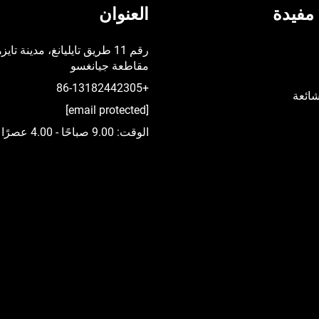
مفيدة
العنوان
رقم 11 طريق تايليانغ، مدينة تايز
مقاطعة جيانغسو
+86-13182442305
شائعة
[email protected]
الوقت: 9.00 صباحًا - 4.00 عصرًا