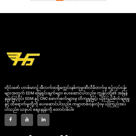
တိုင်းဇော် ဟာစ်မာဂျ် အီလက်ထရိုမက္ကင်းနစ်ကုမ္ပဏီလီမိတက်မှ စဥ်လုပ်ငန်း
များအတွက် EDM ဖြေရှင်းချက်များ ပေးဆောင်ပါသည်။ ကျွန်ုပ်တို့၏ အမြန်
နှုန်းမြင့်ဝိုင်း EDM နှင့် CNC ဖောက်စက်များမှ တိကျမှုမြင့်၊ ယုံကြည်စိတ်ချရမှု
နှင့် ထိရောက်မှုတို့ကို ပေးဆောင်ပါသည်။ ကမ္ဘာတစ်ဝန်းလုံးမှ ယုံကြည်အပ်
ပါသည်။ ယခုပင် စျေးနှုန်းကို တောင်းခံပါ။