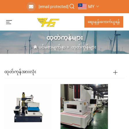
MY
[email protected]
စျေးနှုန်းကောက်ယူရန်
ထုတ်ကုန်များ
ပင်မစာမျက်နှာ
>
ထုတ်ကုန်များ
ထုတ်ကုန်အားလုံး