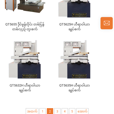
QT5655 ဒိုင်မွန်းဝိုင်း တစ်ပြန်
QT5625H ဟီရာဝါယာ
တစ်လှည့် တူးစက်
ချုပ်စက်
QT5632H ဟီရာဝါယာ
QT5635H ဟီရာဝါယာ
ချုပ်စက်
ချုပ်စက်
အထက်
1
2
3
4
5
အောက်