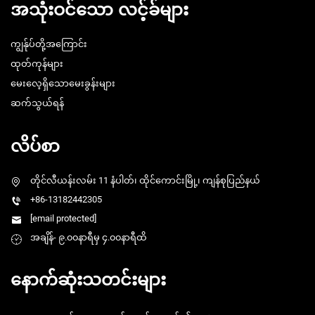
အသုံးဝင်သော လင့်ခ်များ
ကျွန်ုပ်တို့အကြောင်း
ထုတ်ကုန်များ
မေးလေ့ရှိသောမေးခွန်းများ
ဆက်သွယ်ရန်
လိပ်စာ
တိုင်လီယန်းလမ်း 11 နံပါတ်၊ ထိုင်ကောင်းမြို့၊ ကျန်စုပြည်နယ်
+86-13182442305
[email protected]
အချိန်- ၉.၀၀နာရီမှ ၄.၀၀နာရီထိ
နောက်ဆုံးသတင်းများ