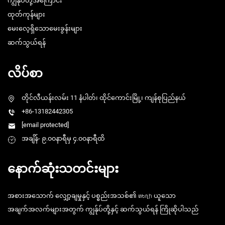
ကျွန်ုပ်တို့အကြောင်း
ထုတ်ကုန်များ
မေးလေ့ရှိသောမေးခွန်းများ
ဆက်သွယ်ရန်
လိပ်စာ
တိုင်လီယန်းလမ်း 11 နံပါတ်၊ ထိုင်ကောင်းမြို့၊ ကျန်စုပြည်နယ်
+86-13182442305
[email protected]
အချိန်- ၉.၀၀နာရီမှ ၄.၀၀နာရီထိ
နောက်ဆုံးသတင်းများ
အစားအသောက် လျှော့ချမှုနှင့် ပစ္စည်းအသစ်၏ տեղի ယူသော
အချက်အလက်များအတွက် ကျွန်ုပ်တို့နှင့် ဆက်သွယ်ရန် ကြိုဆိုပါသည်