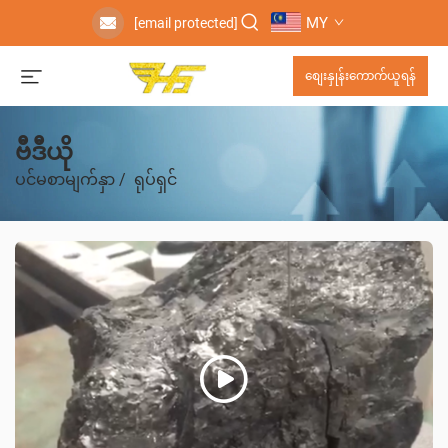
MY
[email protected]
စျေးနှုန်းကောက်ယူရန်
ဗီဒီယို
ပင်မစာမျက်နှာ
/
ရုပ်ရှင်