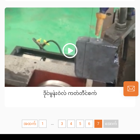
ဒိုင်မွန်းဝဲလ် ကတ်တီင်စက်
...
အထက်
1
3
4
5
6
7
အောက်