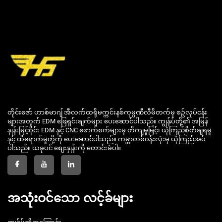
တိုင်းဇော် ဟာစ်မာဂျ် အီလက်ထရိုမက္ကင်းနစ်ကုမ္ပဏီလီမိတက်မှ စဥ်လုပ်ငန်း
များအတွက် EDM ဖြေရှင်းချက်များ ပေးဆောင်ပါသည်။ ကျွန်ုပ်တို့၏ အမြန်
နှုန်းမြင့်ဝိုင်း EDM နှင့် CNC ဖောက်စက်များမှ တိကျမှုမြင့်၊ ယုံကြည်စိတ်ချရမှု
နှင့် ထိရောက်မှုတို့ကို ပေးဆောင်ပါသည်။ ကမ္ဘာတစ်ဝန်းလုံးမှ ယုံကြည်အပ်
ပါသည်။ ယခုပင် စျေးနှုန်းကို တောင်းခံပါ။
အသုံးဝင်သော လင့်ခ်များ