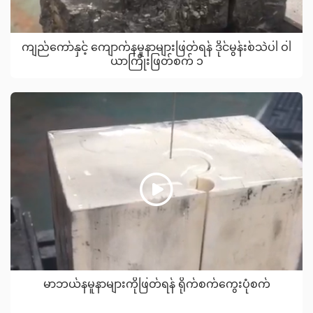
ကျည်ကော်နှင့် ကျောက်နမူနာများဖြတ်ရန် ဒိုင်မွန်းစ်သဲပါ ဝါ
ယာကြိုးဖြတ်စက် ၁
မာဘယ်နမူနာများကိုဖြတ်ရန် ရိုက်စက်ကွေးပုံစက်