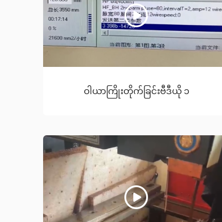
ဝါယာကြိုးတိုက်ခြင်းဗီဒီယို ၁