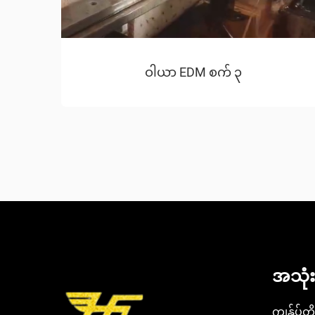
ဝါယာ EDM စက် ၃
အသုံး
ကျွန်ုပ်တ