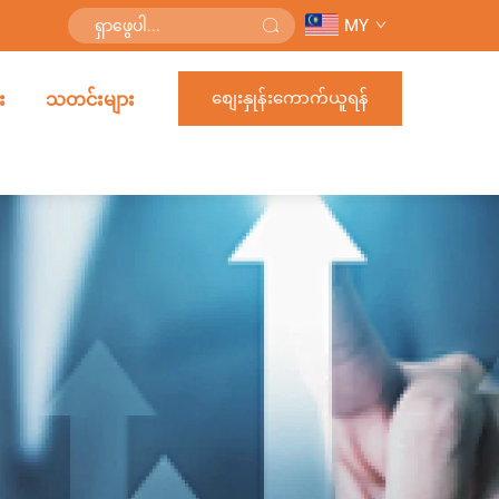
MY
စျေးနှုန်းကောက်ယူရန်
း
သတင်းများ