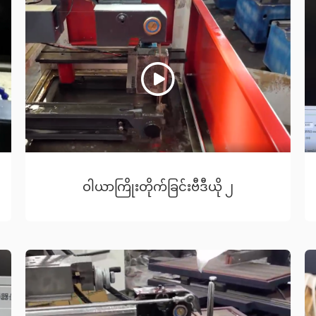
ဝါယာကြိုးတိုက်ခြင်းဗီဒီယို ၂