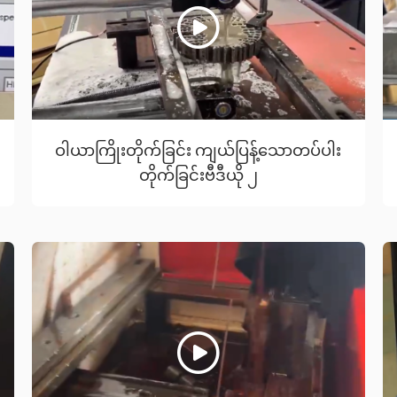
ဝါယာကြိုးတိုက်ခြင်း ကျယ်ပြန့်သောတပ်ပါး
တိုက်ခြင်းဗီဒီယို ၂