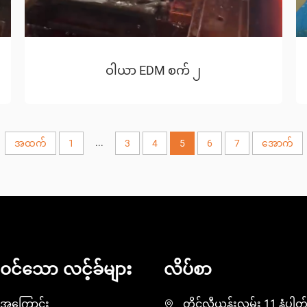
ဝါယာ EDM စက် ၂
...
အထက်
1
3
4
5
6
7
အောက်
ဝင်သော လင့်ခ်များ
လိပ်စာ
ို့အကြောင်း
တိုင်လီယန်းလမ်း 11 နံပါတ်၊