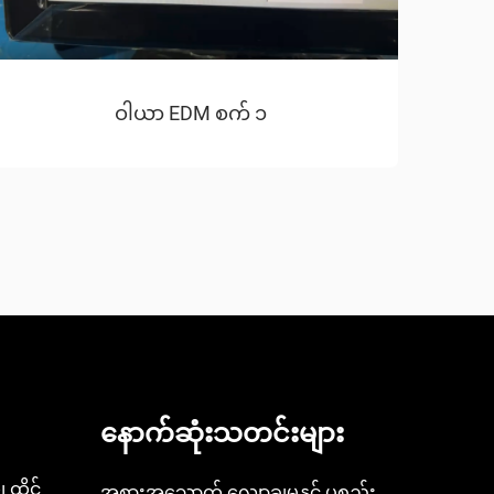
ဝါယာ EDM စက် ၁
နောက်ဆုံးသတင်းများ
 ထိုင်
အစားအသောက် လျှော့ချမှုနှင့် ပစ္စည်း