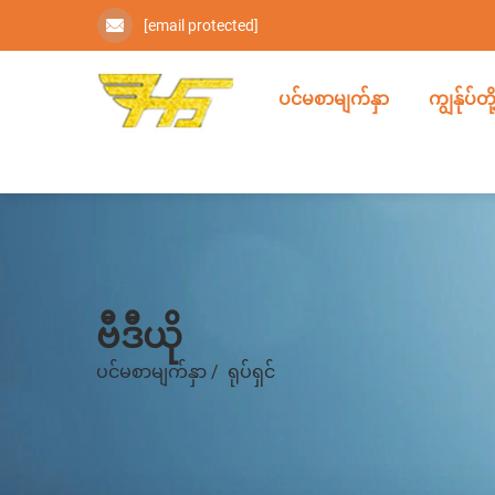
[email protected]
ပင်မစာမျက်နှာ
ကျွန်ုပ်
ဗီဒီယို
ပင်မစာမျက်နှာ
/
ရုပ်ရှင်