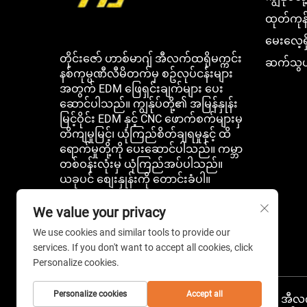
ထုတ်ကုန်
မေးလေ့ရှ
တိုင်းဇော် ဟာစ်မာဂျ် အီလက်ထရိုမက္ကင်း
ဆက်သွယ
နစ်ကုမ္ပဏီလီမိတက်မှ စဥ်လုပ်ငန်းများ
အတွက် EDM ဖြေရှင်းချက်များ ပေး
ဆောင်ပါသည်။ ကျွန်ုပ်တို့၏ အမြန်နှုန်း
မြင့်ဝိုင်း EDM နှင့် CNC ဖောက်စက်များမှ
တိကျမှုမြင့်၊ ယုံကြည်စိတ်ချရမှုနှင့် ထိ
ရောက်မှုတို့ကို ပေးဆောင်ပါသည်။ ကမ္ဘာ
တစ်ဝန်းလုံးမှ ယုံကြည်အပ်ပါသည်။
ယခုပင် စျေးနှုန်းကို တောင်းခံပါ။
We value your privacy
We use cookies and similar tools to provide our
services. If you don't want to accept all cookies, click
Personalize cookies.
Personalize cookies
Accept all
ကူးယပ်စီး ၂၀၂၆ တရုတ် တိုင်းဇော် ဟားစ်မာ့ဂ် အီလက