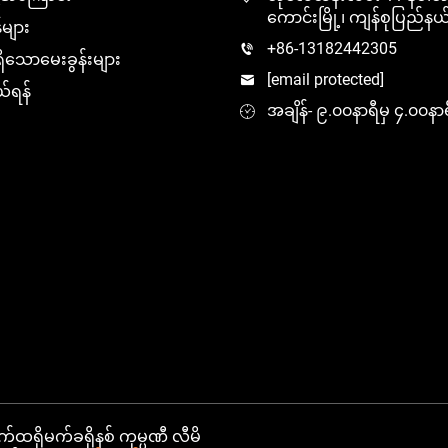
ကောင်းမြို့၊ ကျန်စုပြည်နယ
များ
+86-13182442305
ိသောမေးခွန်းများ
[email protected]
်ရန်
အချိန်- ၉.၀၀နာရီမှ ၄.၀၀နာ
်ထရိုမက်ခရိုနစ် ကုမ္ပဏီ လီမိ