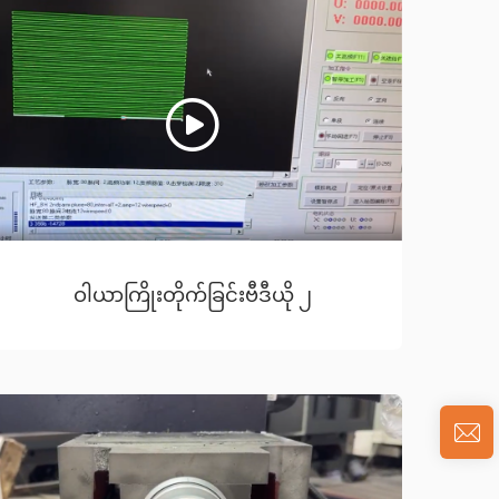
ဝါယာကြိုးတိုက်ခြင်းဗီဒီယို ၂