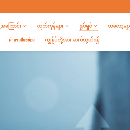
တို့အကြောင်း
ထုတ်ကုန်များ
ရုပ်ရှင်
ဘလော့မျာ
คำถามที่พบบ่อย
ကျွန်ုပ်တို့အား ဆက်သွယ်ရန်