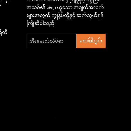
်
အသစ်၏ տեղի ယူသော အချက်အလက်
များအတွက် ကျွန်ုပ်တို့နှင့် ဆက်သွယ်ရန်
ကြိုဆိုပါသည်
ရီထိ
စောင်းသွင်းပါ