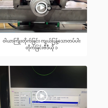
ဝါယာကြိုးတိုက်ခြင်း ကျယ်ပြန့်သောတပ်ပါး
တိုက်ခြင်းဗီဒီယို ၁