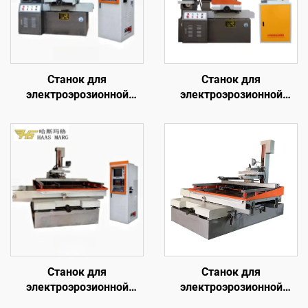
Станок для
Станок для
электроэрозионной
электроэрозионной
обработки проволочным
обработки проволочным
электродом
электродом
однопроходного реза
однопроходного реза
DK7725
DK7763
Станок для
Станок для
электроэрозионной
электроэрозионной
обработки проволочным
обработки проволочным