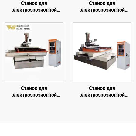
Станок для
Станок для
электроэрозионной
электроэрозионной
обработки проволочным
обработки проволочным
электродом
электродом
однопроходного реза
однопроходного реза
DK7735
DK7755
Станок для
Станок для
электроэрозионной
электроэрозионной
обработки проволочным
обработки проволочным
электродом
электродом
однопроходного реза
однопроходного реза
DK77100
DK77160