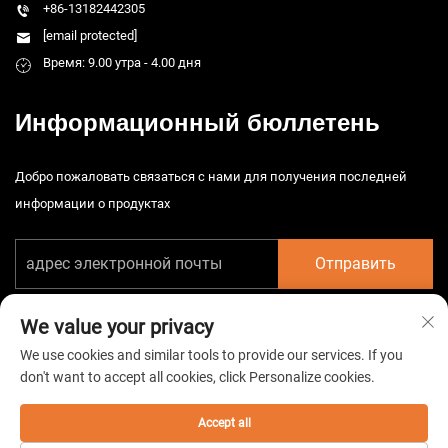
+86-13182442305
[email protected]
Время: 9.00 утра - 4.00 дня
Информационный бюллетень
Добро пожаловать связаться с нами для получения последней
информации о продуктах
Отправить
We value your privacy
We use cookies and similar tools to provide our services. If you
don't want to accept all cookies, click Personalize cookies.
© 2025 China Taizhou HarsMarg Electromechenical Co. Ltd. Все права
защищены. -
Политика конфиденциальности
Accept all