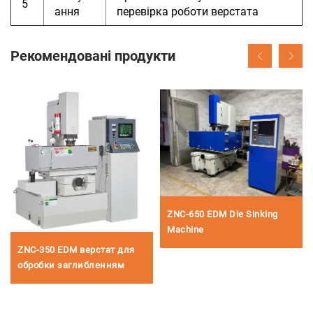
5
ання
перевірка роботи верстата
Рекомендовані продукти
ZNC-650 EDM Die Sinking
Machine
ZNC-350 EDM верстат для
обробки заглибленням