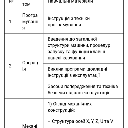
№
Навчальні матеріали
том
Програ
Інструкція з техніки
1
муванн
програмування
я
Введення до загальної
структури машини, процедур
запуску та функцій клавіш
панелі керування
Операц
2
ія
Виклик програми, докладні
інструкції з експлуатації
Засоби попередження та техніка
безпеки під час експлуатації
1) Огляд механічних
конструкцій:
– Структура осей X, Y, Z, U та V
Механі