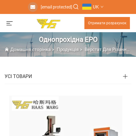
UK
[email protected]
Отримати розрахунок
Однопрохідна ЕРО
Домашня сторінка
>
Продукція
>
Верстат Для Різання Дротом
УСІ ТОВАРИ