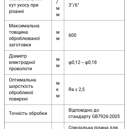
/
кут укосу при
3°/6°
м
різанні
м
Максимальна
товщина
м
600
оброблюваної
м
заготовки
Діаметр
м
електродної
φ0,12～φ0,18
м
проволоти
Оптимальна
м
шорсткість
к
Ra ≤ 2,5
обробленої
м
поверхні
Відповідно до
Точність обробки
стандарту GB7926-2005
Спеціальна рідина для