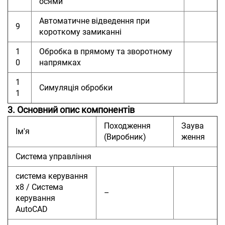
осями
Автоматичне відведення при
9
короткому замиканні
1
Обробка в прямому та зворотному
0
напрямках
1
Симуляція обробки
1
3. Основний опис компонентів
Походження
Заува
Ім'я
(Виробник)
ження
Система управління
система керування
x8 / Система
–
керування
AutoCAD