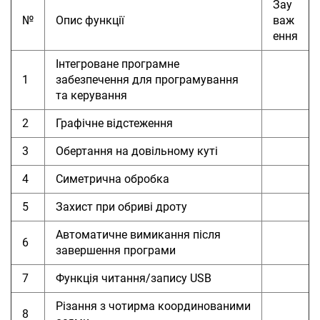
Зау
№
Опис функції
важ
ення
Інтегроване програмне
1
забезпечення для програмування
та керування
2
Графічне відстеження
3
Обертання на довільному куті
4
Симетрична обробка
5
Захист при обриві дроту
Автоматичне вимикання після
6
завершення програми
7
Функція читання/запису USB
Різання з чотирма координованими
8