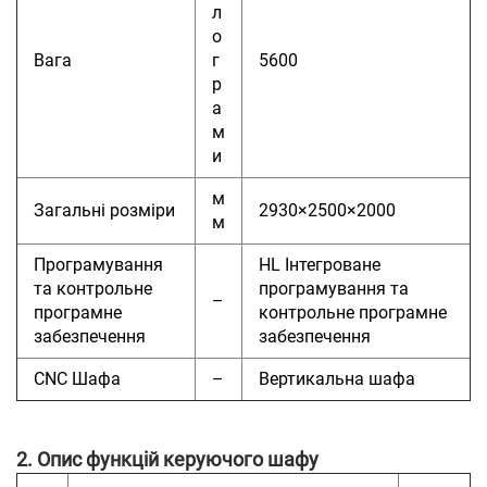
л
о
Вага
г
5600
р
а
м
и
м
Загальні розміри
2930×2500×2000
м
Програмування
HL Інтегроване
та контрольне
програмування та
–
програмне
контрольне програмне
забезпечення
забезпечення
CNC Шафа
–
Вертикальна шафа
2. Опис функцій керуючого шафу