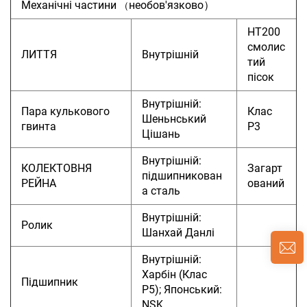
Механічні частини
необов'язково）
（
HT200
смолис
ЛИТТЯ
Внутрішній
тий
пісок
Внутрішній:
Пара кулькового
Клас
Шеньнський
гвинта
P3
Цішань
Внутрішній:
КОЛЕКТОВНЯ
Загарт
підшипникован
РЕЙНА
ований
а сталь
Внутрішній:
Ролик
Шанхай Данлі
Внутрішній:
Харбін (Клас
Підшипник
P5); Японський:
NSK