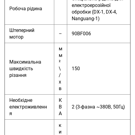
електроерозійної
Робоча рідина
обробки (DX-1, DX-4,
Nanguang-1)
Штеперний
–
90BF006
мотор
м
м
Максимальна
²
швидкість
\
150
різання
/
х
в
Необхідне
К
електроживленн
В
2 (3-фазна ~380В, 50Гц)
я
А
к
и