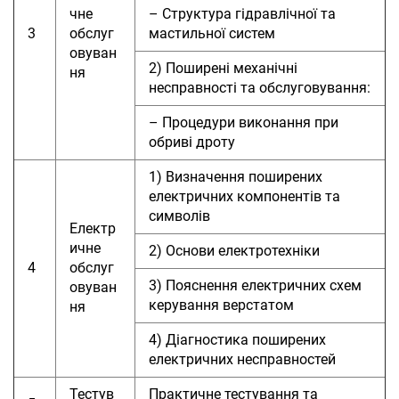
чне
– Структура гідравлічної та
3
обслуг
мастильної систем
овуван
2) Поширені механічні
ня
несправності та обслуговування:
– Процедури виконання при
обриві дроту
1) Визначення поширених
електричних компонентів та
символів
Електр
ичне
2) Основи електротехніки
4
обслуг
3) Пояснення електричних схем
овуван
керування верстатом
ня
4) Діагностика поширених
електричних несправностей
Тестув
Практичне тестування та