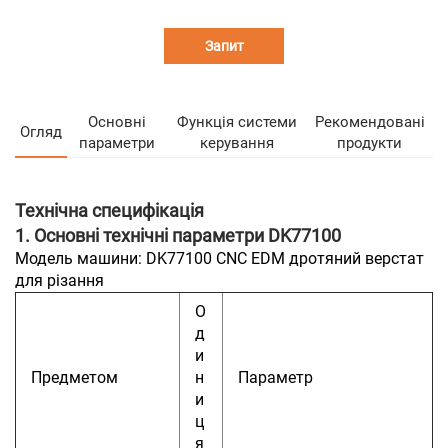
Запит
Основні
Функція системи
Рекомендовані
Огляд
параметри
керування
продукти
Технічна специфікація
1. Основні технічні параметри DK77100
Модель машини: DK77100 CNC EDM дротяний верстат
для різання
О
д
и
Предметом
н
Параметр
и
ц
я