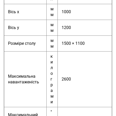
м
Вісь x
1000
м
м
Вісь y
1200
м
м
Розміри столу
1500 × 1100
м
к
и
л
о
Максимальна
г
2600
навантаженість
р
а
м
и
°
Максимальний