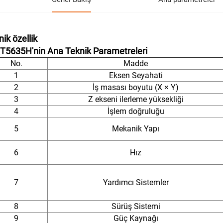
ik özellik
QT5635H'nin Ana Teknik Parametreleri
No.
Madde
1
Eksen Seyahati
2
İş masası boyutu (X × Y)
3
Z ekseni ilerleme yüksekliği
4
İşlem doğruluğu
5
Mekanik Yapı
6
Hız
7
Yardımcı Sistemler
8
Sürüş Sistemi
9
Güç Kaynağı