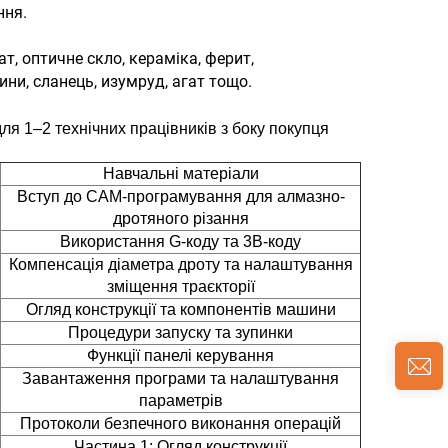
ння.
т, оптичне скло, кераміка, ферит,
ини, сланець, изумруд, агат тощо.
я 1–2 технічних працівників з боку покупця
Навчальні матеріали
Вступ до CAM-програмування для алмазно-
дротяного різання
Використання G-коду та 3B-коду
Компенсація діаметра дроту та налаштування
зміщення траєкторії
Огляд конструкції та компонентів машини
Процедури запуску та зупинки
Функції панелі керування
Завантаження програми та налаштування
параметрів
Протоколи безпечного виконання операцій
Частина 1: Огляд конструкції