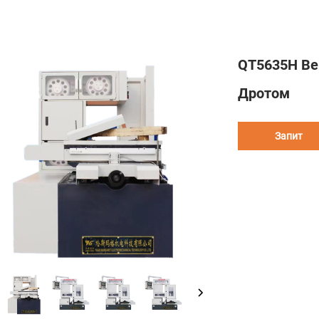
QT5635H Ве
Дротом
Запит