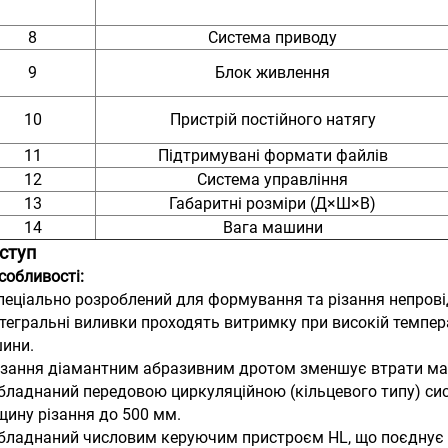
8
Система приводу
9
Блок живлення
10
Пристрій постійного натягу
11
Підтримувані формати файлів
12
Система управління
13
Габаритні розміри (Д×Ш×В)
14
Вага машини
Вступ
собливості:
Спеціально розроблений для формування та різання непрові
Інтегральні виливки проходять витримку при високій темпер
ини.
Різання діамантним абразивним дротом зменшує втрати мат
Обладнаний передовою циркуляційною (кільцевого типу) си
щину різання до 500 мм.
Обладнаний числовим керуючим пристроєм HL, що поєднує ф