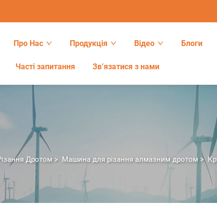
Про Нас
Продукція
Відео
Блоги
Часті запитання
Зв’язатися з нами
Різання Дротом
>
Машина для різання алмазним дротом
>
Кр