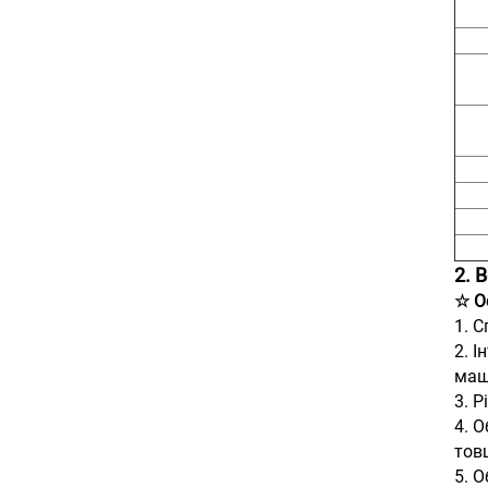
2. 
☆ О
1. 
2. 
маш
3. 
4. 
тов
5. 