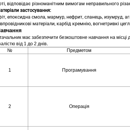
оті, відповідає різноманітним вимогам неправильного різа
атеріали застосування:
іт, епоксидна смола, мармур, нефрит, сланець, изумруд, ага
івпровідникові матеріали, карбід кремнію, вогнетривкі цегл
Навчання
тачальник має забезпечити безкоштовне навчання на місці дл
алістю від 1 до 2 днів.
№
Предметом
1
Програмування
2
Операція