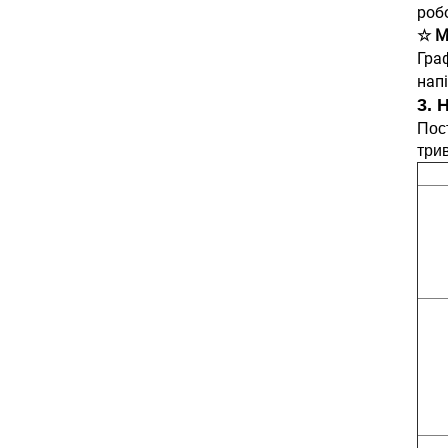
роб
☆ М
Граф
нап
3. 
Пос
трив