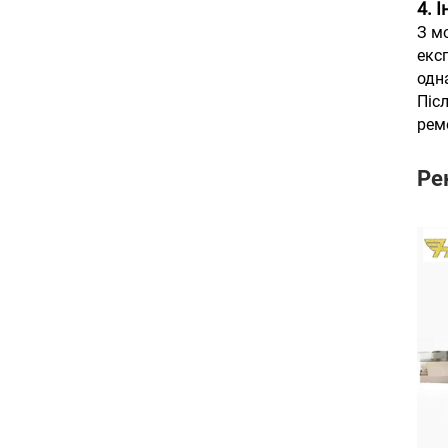
4. 
З м
екс
одн
Піс
рем
Ре