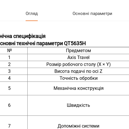
Огляд
Основні параметри
нічна специфікація
Основні технічні параметри QT5635H
№
Предметом
1
Axis Travel
2
Розмір робочого столу (X × Y)
3
Висота подачі по осі Z
4
Точність обробки
5
Механічна конструкція
6
Швидкість
7
Допоміжні системи