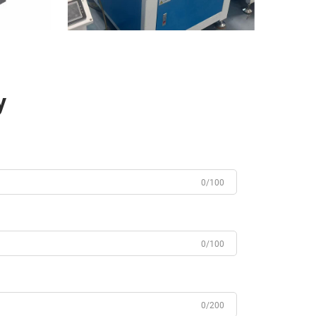
у
0/100
0/100
0/200