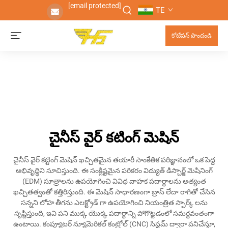
[email protected]
TE
కోటేషన్ పొందండి
చైనీస్ వైర్ కటింగ్ మెషిన్
చైనీస్ వైర్ కట్టింగ్ మెషిన్ ఖచ్చితమైన తయారీ సాంకేతిక పరిజ్ఞానంలో ఒక పెద్ద
అభివృద్ధిని సూచిస్తుంది. ఈ సంక్లిష్టమైన పరికరం విద్యుత్ డిస్చార్జ్ మెషినింగ్
(EDM) సూత్రాలను ఉపయోగించి వివిధ వాహక పదార్థాలను అత్యంత
ఖచ్చితత్వంతో కత్తిరిస్తుంది. ఈ మెషిన్ సాధారణంగా బ్రాస్ లేదా రాగితో చేసిన
సన్నని లోహ తీగను ఎలక్ట్రోడ్ గా ఉపయోగించి నియంత్రిత స్పార్క్ లను
సృష్టిస్తుంది, ఇవి పని ముక్క యొక్క పదార్థాన్ని పోగొట్టడంలో సమర్థవంతంగా
ఉంటాయి. కంప్యూటర్ న్యూమెరికల్ కంట్రోల్ (CNC) సిస్టమ్ ద్వారా పనిచేస్తూ,