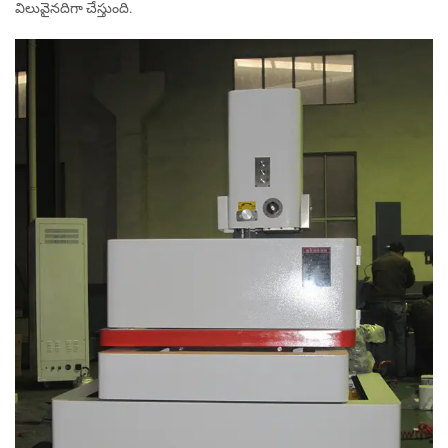
విలువైనదిగా చేస్తుంది.