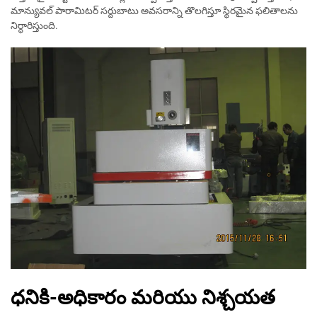
మాన్యువల్ పారామిటర్ సర్దుబాటు అవసరాన్ని తొలగిస్తూ స్థిరమైన ఫలితాలను
నిర్ధారిస్తుంది.
ధనికి-అధికారం మరియు నిశ్చయత