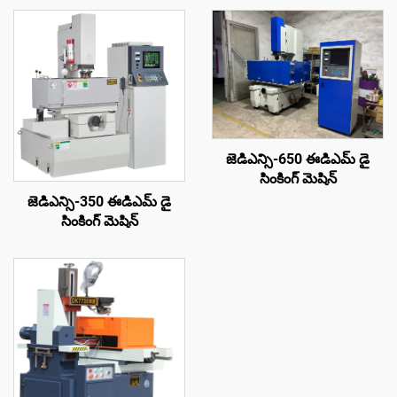
జెడిఎన్సి-650 ఈడిఎమ్ డై
సింకింగ్ మెషిన్
జెడిఎన్సి-350 ఈడిఎమ్ డై
సింకింగ్ మెషిన్