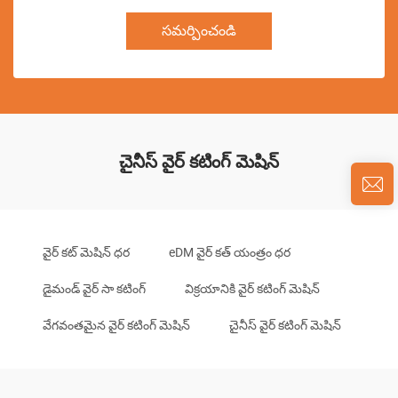
సమర్పించండి
చైనీస్ వైర్ కటింగ్ మెషిన్
వైర్ కట్ మెషిన్ ధర
eDM వైర్ కత్ యంత్రం ధర
డైమండ్ వైర్ సా కటింగ్
విక్రయానికి వైర్ కటింగ్ మెషిన్
వేగవంతమైన వైర్ కటింగ్ మెషిన్
చైనీస్ వైర్ కటింగ్ మెషిన్