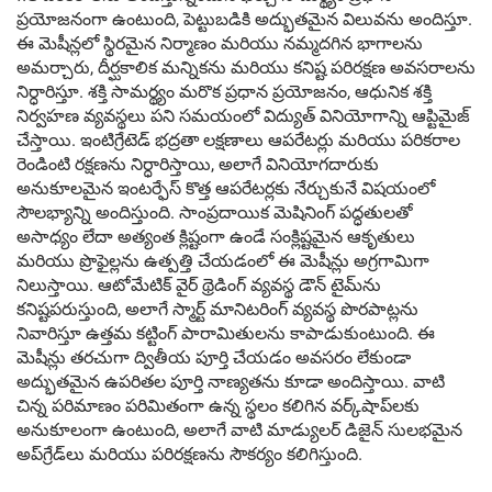
ప్రయోజనంగా ఉంటుంది, పెట్టుబడికి అద్భుతమైన విలువను అందిస్తూ.
ఈ మెషీన్లలో స్థిరమైన నిర్మాణం మరియు నమ్మదగిన భాగాలను
అమర్చారు, దీర్ఘకాలిక మన్నికను మరియు కనిష్ట పరిరక్షణ అవసరాలను
నిర్ధారిస్తూ. శక్తి సామర్థ్యం మరొక ప్రధాన ప్రయోజనం, ఆధునిక శక్తి
నిర్వహణ వ్యవస్థలు పని సమయంలో విద్యుత్ వినియోగాన్ని ఆప్టిమైజ్
చేస్తాయి. ఇంటిగ్రేటెడ్ భద్రతా లక్షణాలు ఆపరేటర్లు మరియు పరికరాల
రెండింటి రక్షణను నిర్ధారిస్తాయి, అలాగే వినియోగదారుకు
అనుకూలమైన ఇంటర్ఫేస్ కొత్త ఆపరేటర్లకు నేర్చుకునే విషయంలో
సౌలభ్యాన్ని అందిస్తుంది. సాంప్రదాయిక మెషినింగ్ పద్ధతులతో
అసాధ్యం లేదా అత్యంత క్లిష్టంగా ఉండే సంక్లిష్టమైన ఆకృతులు
మరియు ప్రొఫైల్లను ఉత్పత్తి చేయడంలో ఈ మెషీన్లు అగ్రగామిగా
నిలుస్తాయి. ఆటోమేటిక్ వైర్ థ్రెడింగ్ వ్యవస్థ డౌన్ టైమ్‌ను
కనిష్టపరుస్తుంది, అలాగే స్మార్ట్ మానిటరింగ్ వ్యవస్థ పొరపాట్లను
నివారిస్తూ ఉత్తమ కట్టింగ్ పారామితులను కాపాడుకుంటుంది. ఈ
మెషీన్లు తరచుగా ద్వితీయ పూర్తి చేయడం అవసరం లేకుండా
అద్భుతమైన ఉపరితల పూర్తి నాణ్యతను కూడా అందిస్తాయి. వాటి
చిన్న పరిమాణం పరిమితంగా ఉన్న స్థలం కలిగిన వర్క్‌షాప్‌లకు
అనుకూలంగా ఉంటుంది, అలాగే వాటి మాడ్యులర్ డిజైన్ సులభమైన
అప్‌గ్రేడ్‌లు మరియు పరిరక్షణను సౌకర్యం కలిగిస్తుంది.