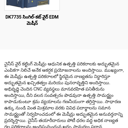
DK7735 సింగిల్-కట్ వైర్ EDM
మెషీన్
చైనీస్ వైర్ కట్టింగ్ మెషీన్లు ఆధునిక ఉత్పత్తి పరికరాలకు అద్భుతమైన
ఎంపికగా నిలిచే అనేక ఆకర్షక ప్రయోజనాలను అందిస్తాయి. ముఖ్యంగా,
ఈ మెషీన్లు ఉత్పత్తి పరికరాలలో స్థిరమైన నాణ్యతను నిర్ధారిస్తూ
అద్భుతమైన ఖచ్చితత్వం మరియు పునరావృత్తిని అందిస్తాయి.
అభివృద్ధి చెందిన CNC వ్యవస్థలు మానవరహిత పనితీరును
అందిస్తాయి, దీని వలన సంవత్సరం పొడవునా ఉత్పత్తి సామర్థ్యం
కాపాడుకుంటూ శ్రమ వ్యయాలను గణనీయంగా తగ్గిస్తాయి. సాధారణ
ఉక్కు నుండి వింత మిశ్రమాల వరకు వివిధ పదార్థాలను సమాన
సామర్థ్యంతో నిర్వహించడంలో ఈ మెషీన్లు అద్భుతమైన అనువర్తనాన్ని
ప్రదర్శిస్తాయి. చైనీస్ తయారీదారులు పోటీ ధరల వద్ద అధిక నాణ్యత
గల పరికరాలను అందిస్తున్నందున ఖర్చు సామర్థ్యం ప్రధాన