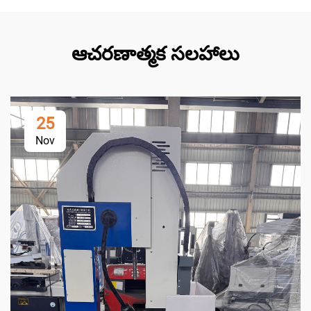
ఆచరణాత్మక సలహాలు
25
Nov