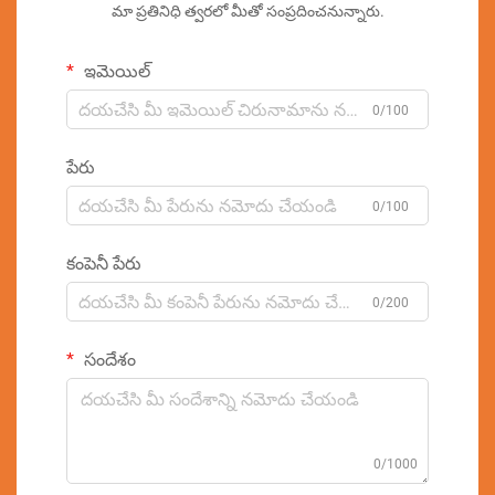
మా ప్రతినిధి త్వరలో మీతో సంప్రదించనున్నారు.
ఇమెయిల్
0/100
పేరు
0/100
కంపెనీ పేరు
0/200
సందేశం
0/1000