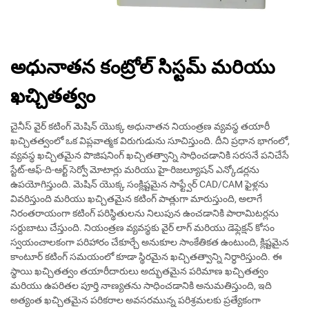
అధునాతన కంట్రోల్ సిస్టమ్ మరియు
ఖచ్చితత్వం
చైనీస్ వైర్ కటింగ్ మెషిన్ యొక్క అధునాతన నియంత్రణ వ్యవస్థ తయారీ
ఖచ్చితత్వంలో ఒక విప్లవాత్మక విరుగుడును సూచిస్తుంది. దీని ప్రధాన భాగంలో,
వ్యవస్థ ఖచ్చితమైన పొజిషనింగ్ ఖచ్చితత్వాన్ని సాధించడానికి సరసనే పనిచేసే
స్టేట్-ఆఫ్-ది-ఆర్ట్ సెర్వో మోటార్లు మరియు హై-రిజల్యూషన్ ఎన్కోడర్లను
ఉపయోగిస్తుంది. మెషిన్ యొక్క సంక్లిష్టమైన సాఫ్ట్వేర్ CAD/CAM ఫైళ్లను
వివరిస్తుంది మరియు ఖచ్చితమైన కటింగ్ పాత్లుగా మారుస్తుంది, అలాగే
నిరంతరాయంగా కటింగ్ పరిస్థితులను నిలుపున ఉంచడానికి పారామిటర్లను
సర్దుబాటు చేస్తుంది. నియంత్రణ వ్యవస్థకు వైర్ లాగ్ మరియు డెఫ్లెక్షన్ కోసం
స్వయంచాలకంగా పరిహారం చేకూర్చే అనుకూల సాంకేతికత ఉంటుంది, క్లిష్టమైన
కాంటూర్ కటింగ్ సమయంలో కూడా స్థిరమైన ఖచ్చితత్వాన్ని నిర్ధారిస్తుంది. ఈ
స్థాయి ఖచ్చితత్వం తయారీదారులు అద్భుతమైన పరిమాణ ఖచ్చితత్వం
మరియు ఉపరితల పూర్తి నాణ్యతను సాధించడానికి అనుమతిస్తుంది, ఇది
అత్యంత ఖచ్చితమైన పరికరాల అవసరమున్న పరిశ్రమలకు ప్రత్యేకంగా