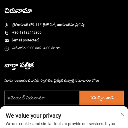
చిరునామా
తైలియాంగ్ రోడ్ 11# తైజౌ సిటీ, జియాంగ్‌సు ప్రావిన్స్
+86-13182442305
[email protected]
సమయం: 9.00 ఉద. -4.00 సా.యి.
వార్తా పత్రిక
మాకు సంబంధించడానికి స్వాగతం, ప్రత్యేక ఉత్పత్తి సమాచారం కోసం
సమర్పించండి
We value your privacy
We use cookies and similar tools to provide our services. If you