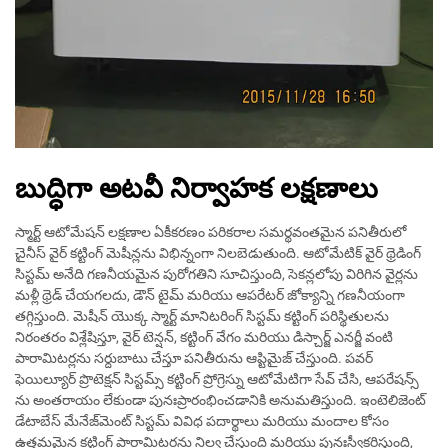
బుద్ధిగా అటవీ నిర్వాహక లక్షణాలు
స్మార్ట్ ఆటోమేషన్ లక్షణాల ఏకీకరణం పరికరాల సమర్థవంతమైన పనితీరులో
చైనీస్ వైర్ కట్టింగ్ మెషీన్లను విభిన్నంగా నిలబెడుతుంది. ఆటోమేటిక్ వైర్ థ్రెడింగ్
సిస్టమ్ అనేది గణనీయమైన పురోగతిని సూచిస్తుంది, సెకన్లలోపు విరిగిన వైర్లను
మళ్లీ థ్రెడ్ చేయగలదు, డౌన్ టైమ్ మరియు ఆపరేటర్ జోక్యాన్ని గణనీయంగా
తగ్గిస్తుంది. మెషీన్ యొక్క స్మార్ట్ మానిటరింగ్ సిస్టమ్ కట్టింగ్ పరిస్థితులను
నిరంతరం విశ్లేషిస్తూ, వైర్ టెన్షన్, కట్టింగ్ వేగం మరియు డిస్చార్జ్ ఎనర్జీ వంటి
పారామిటర్లను సర్దుబాటు చేస్తూ పనితీరును ఆప్టిమైజ్ చేస్తుంది. పవర్
ఫెయిల్యూర్ ప్రొటెక్షన్ సిస్టమ్స్ కట్టింగ్ ప్రోగ్రెస్ను ఆటోమేటిగా సేవ్ చేసి, ఆపరేషన్స్
ను అంతరాయం లేకుండా పునఃప్రారంభించడానికి అనుమతిస్తుంది. ఇంటెలిజెంట్
డేటాబేస్ మేనేజ్‌మెంట్ సిస్టమ్ వివిధ పదార్థాలు మరియు మందాల కోసం
ఉత్తమమైన కట్టింగ్ పారామిటర్లను నిల్వ చేస్తుంది మరియు పునఃస్వీకరిస్తుంది,