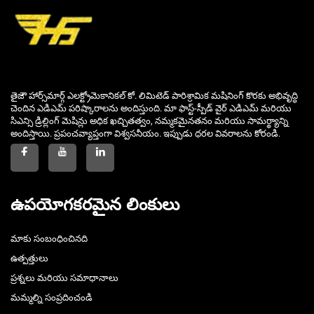
తైజౌ హార్స్‌మార్గ్ ఎలక్ట్రోమెకానికల్ కో. లిమిటెడ్ పారిశ్రామిక మషినింగ్ కొరకు అభివృద్ధి
చెందిన ఎడిఎమ్ పరిష్కారాలను అందిస్తుంది. మా ఫాస్ట్-స్పీడ్ వైర్ ఎడిఎమ్ మరియు
సిఎన్సి డ్రిల్లింగ్ మెషిన్లు అధిక ఖచ్చితత్వం, నమ్మకమైనతనం మరియు సామర్థ్యాన్ని
అందిస్తాయి. ప్రపంచవ్యాప్తంగా విశ్వసనీయం. ఇప్పుడు ధరల వివరాలను కోరండి.
ఉపయోగకరమైన లింకులు
మాకు సంబంధించినది
ఉత్పత్తులు
ప్రశ్నలు మరియు సమాధానాలు
మమ్మల్ని సంప్రదించండి