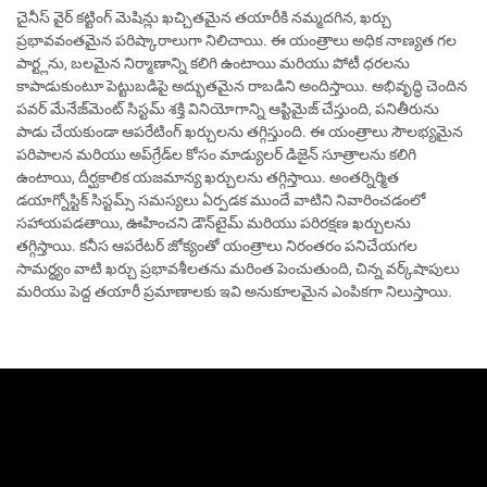
చైనీస్ వైర్ కట్టింగ్ మెషిన్లు ఖచ్చితమైన తయారీకి నమ్మదగిన, ఖర్చు
ప్రభావవంతమైన పరిష్కారాలుగా నిలిచాయి. ఈ యంత్రాలు అధిక నాణ్యత గల
పార్ట్లను, బలమైన నిర్మాణాన్ని కలిగి ఉంటాయి మరియు పోటీ ధరలను
కాపాడుకుంటూ పెట్టుబడిపై అద్భుతమైన రాబడిని అందిస్తాయి. అభివృద్ధి చెందిన
పవర్ మేనేజ్‌మెంట్ సిస్టమ్ శక్తి వినియోగాన్ని ఆప్టిమైజ్ చేస్తుంది, పనితీరును
పాడు చేయకుండా ఆపరేటింగ్ ఖర్చులను తగ్గిస్తుంది. ఈ యంత్రాలు సౌలభ్యమైన
పరిపాలన మరియు అప్‌గ్రేడ్‌ల కోసం మాడ్యులర్ డిజైన్ సూత్రాలను కలిగి
ఉంటాయి, దీర్ఘకాలిక యజమాన్య ఖర్చులను తగ్గిస్తాయి. అంతర్నిర్మిత
డయాగ్నోస్టిక్ సిస్టమ్స్ సమస్యలు ఏర్పడక ముందే వాటిని నివారించడంలో
సహాయపడతాయి, ఊహించని డౌన్‌టైమ్ మరియు పరిరక్షణ ఖర్చులను
తగ్గిస్తాయి. కనీస ఆపరేటర్ జోక్యంతో యంత్రాలు నిరంతరం పనిచేయగల
సామర్థ్యం వాటి ఖర్చు ప్రభావశీలతను మరింత పెంచుతుంది, చిన్న వర్క్‌షాపులు
మరియు పెద్ద తయారీ ప్రమాణాలకు ఇవి అనుకూలమైన ఎంపికగా నిలుస్తాయి.