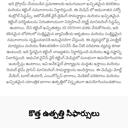
ఇది ప్రోగ్రామ్ చేయబడిన ప్రమాణాలకు అనుగుణంగా ఖచ్చితమైన కదలికలు
మరియు కట్టింగ్ నమూనాలను నిర్ధారిస్తుంది. ఈ మెషిన్ లో అధునాతన సర్వో
కంట్రోల్ సిస్టమ్స్, ఆటోమేటిక్ వైర్ థ్రెడింగ్ సామర్థ్యాలు మరియు ఖచ్చితమైన
కట్టింగ్ పరిస్థితులను నిరంతరాయంగా నిర్వహించే స్మార్ట్ మానిటరింగ్ సిస్టమ్స్
ఉంటాయి. దీని కట్టింగ్ ఖచ్చితత్వం ±0.005mm వరకు చేరుకోగలదు, ఇది
కఠినమైన లోహాలలో సంక్లిష్టమైన జ్యామితీయ ఆకృతులు మరియు సంక్లిష్టమైన
నమూనాలను సృష్టించడానికి అనువైనదిగా చేస్తుంది. ఈ వ్యవస్థలో డై ఎలక్ట్రిక్
మాధ్యమం మరియు శీతలకరణిగా పనిచేసే డీఐ నీటి పరిమాణ వ్యవస్థ కూడా
ఉంటుంది, ఇది స్థిరమైన కట్టింగ్ నాణ్యతను నిర్ధారిస్తుంది మరియు ఉష్ణ నష్టాన్ని
నివారిస్తుంది. ఆధునిక చైనీస్ వైర్ కట్టింగ్ మెషిన్లలో సులభంగా ఉపయోగించగల
ఇంటర్ఫేస్లు ఉంటాయి, ఇవి అనేక ఫైల్ ఫార్మాట్లను మద్దతు ఇస్తాయి మరియు
రియల్ టైమ్ ప్రాసెస్ మానిటరింగ్ సామర్థ్యాలను అందిస్తాయి. ఈ మెషిన్లు మోల్డ్
మేకింగ్, టూల్ తయారీ, ఎయిరోస్పేస్ భాగాలు, మెడికల్ పరికరాలు మరియు
ఖచ్చితమైన యాంత్రిక భాగాల ఉత్పత్తిలో విస్తృతంగా ఉపయోగించబడతాయి.
కొత్త ఉత్పత్తి సిఫార్సులు