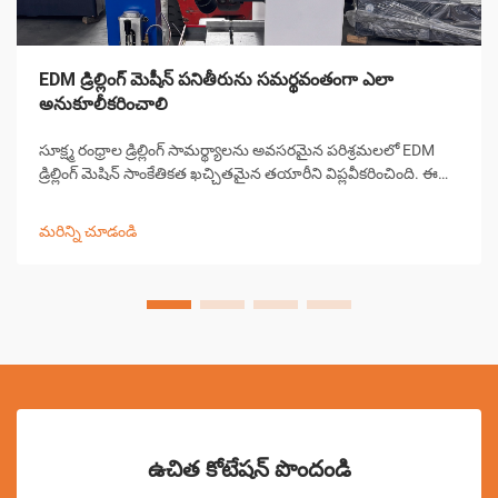
EDM డ్రిల్లింగ్ మెషీన్ పనితీరును సమర్థవంతంగా ఎలా
అనుకూలీకరించాలి
సూక్ష్మ రంధ్రాల డ్రిల్లింగ్ సామర్థ్యాలను అవసరమైన పరిశ్రమలలో EDM
డ్రిల్లింగ్ మెషిన్ సాంకేతికత ఖచ్చితమైన తయారీని విప్లవీకరించింది. ఈ
సంక్లిష్టమైన విద్యుత్ డిస్చార్జ్ మెషిన్లు 0.0... కంటే చిన్న రంధ్రాలను
సృష్టించడంలో అసమానమైన ఖచ్చితత్వాన్ని అందిస్తాయి
మరిన్ని చూడండి
ఉచిత కోటేషన్ పొందండి