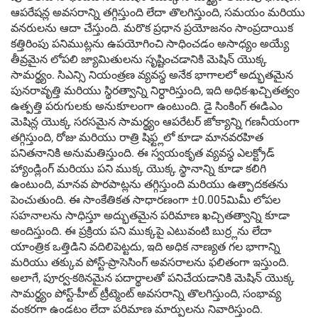
ఆపరేషన్ల అవసరాన్ని తగ్గిస్తుంది లేదా తొలగిస్తుంది, సమయం మరియు
వనరులను ఆదా చేస్తుంది. మరొక ప్రధాన ప్రయోజనం సాంప్రదాయిక
కత్తిరింపు పనిముట్లను ఉపయోగించి సాధించడం అసాధ్యం అయ్యే
తీవ్రమైన లోపలి జ్యామితులను సృష్టించడానికి మెషిన్ యొక్క
సామర్థ్యం. సిఎన్సి నియంత్రణ వ్యవస్థ అనేక భాగాలలో అద్భుతమైన
పునరావృత్తి మరియు స్థిరత్వాన్ని నిర్ధారిస్తుంది, ఇది అధిక-ఖచ్చితత్వం
ఉత్పత్తి పరుగులకు అనుకూలంగా ఉంటుంది. డై సింకింగ్ ఈడిఎం
మెషిన్ల యొక్క సరసమైన సామర్థ్యం ఆపరేటర్ జోక్యాన్ని గణనీయంగా
తగ్గిస్తుంది, రోజు మరియు రాత్రి షిఫ్ట్లలో కూడా మానవరహిత
పనితనానికి అనుమతిస్తుంది. ఈ స్వయంకృత వ్యవస్థ ఎలక్ట్రోడ్
హ్యాండ్లింగ్ మరియు పని ముక్క యొక్క స్థానాన్ని కూడా కలిగి
ఉంటుంది, మానవ పొరపాట్లను తగ్గిస్తుంది మరియు ఉత్పాదకతను
పెంచుతుంది. ఈ సాంకేతికత సాధారణంగా ±0.005మిమీ లోపల
సహనాలను సాధిస్తూ అద్భుతమైన పరిమాణ ఖచ్చితత్వాన్ని కూడా
అందిస్తుంది. ఈ ప్రక్రియ పని ముక్కపై ఎటువంటి బుర్ర్లను లేదా
యాంత్రిక ఒత్తిడిని వదిలిపెట్టదు, ఇది అధిక నాణ్యత గల భాగాన్ని
మరియు తక్కువ పోస్ట్-ప్రాసెసింగ్ అవసరాలను ఫలితంగా ఇస్తుంది.
అలాగే, పూర్వ-కఠినమైన పదార్థాలతో పనిచేయడానికి మెషిన్ యొక్క
సామర్థ్యం పోస్ట్-హీట్ ట్రీట్మెంట్ అవసరాన్ని తొలగిస్తుంది, సంభావ్య
వంకరగా ఉండటం లేదా పరిమాణ మార్పులను నివారిస్తుంది.