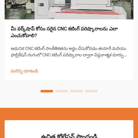
మీ వర్క్‌షాప్ కోసం సరైన CNC కటింగ్ పరిష్కారాలను ఎలా
ఎంచుకోవాలి?
ఆధునిక CNC కటింగ్ సాంకేతికతను అర్థం చేసుకోవడం తయారీ మరియు
ఫాబ్రికేషన్ రంగంలో CNC కటింగ్ పరిష్కారాల ద్వారా విప్లవాత్మక మార్పు
వచ్చింది, ఖచ్చితమైన కటింగ్ పనులను వర్క్‌షాపులు ఎదుర్కొనే
విధానాన్ని మార్చివేసింది. ఈ సంక్లిష్ట వ్యవస్థలు కంప్యూటర్ కలిపి...
మరిన్ని చూడండి
ఉచిత కోటేషన్ పొందండి