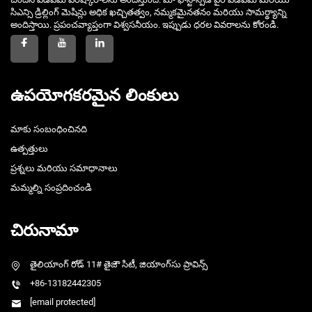
సిఎన్సి డ్రిల్లింగ్ మెషిన్లు అధిక ఖచ్చితత్వం, నమ్మకమైనతనం మరియు సామర్థ్యాన్ని
అందిస్తాయి. ప్రపంచవ్యాప్తంగా విశ్వసనీయం. ఇప్పుడు ధరల వివరాలను కోరండి.
ఉపయోగకరమైన లింకులు
మాకు సంబంధించినది
ఉత్పత్తులు
ప్రశ్నలు మరియు సమాధానాలు
మమ్మల్ని సంప్రదించండి
చిరునామా
తైలియాంగ్ రోడ్ 11# తైజౌ సిటీ, జియాంగ్‌సు ప్రావిన్స్
+86-13182442305
[email protected]