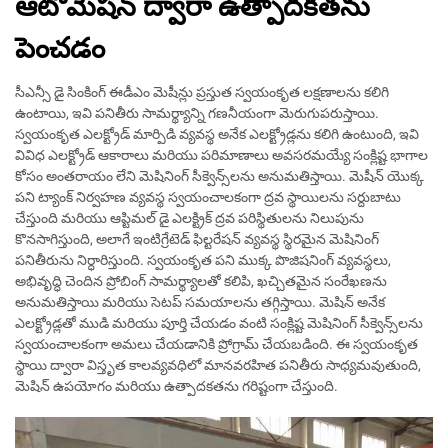
ఆటోమేషన్ ద్వారా ఉత్పాదకతను
పెంచడం
సీఎన్సీ డై సింకింగ్ ఈడీఎం మెషీన్లు ప్రస్తుత స్వయంకృత లక్షణాలను కలిగి
ఉంటాయి, ఇవి పనితీరు సామర్థ్యాన్ని గణనీయంగా మెరుగుపరుస్తాయి.
స్వయంకృత ఎలక్ట్రోడ్ మార్పిడి వ్యవస్థ అనేక ఎలక్ట్రోడ్లను కలిగి ఉంటుంది, ఇవి
వివిధ ఎలక్ట్రోడ్ ఆకారాలు మరియు పరిమాణాలు అవసరమయ్యే సంక్లిష్ట భాగాల
కోసం అంతరాయం లేని మెషినింగ్ సీక్వెన్స్‌లను అనుమతిస్తాయి. మెషీన్ యొక్క
పని ట్యాంక్ నిర్వహణ వ్యవస్థ స్వయంచాలకంగా ద్రవ స్థాయిలను సర్దుబాటు
చేస్తుంది మరియు ఆప్టిమల్ డై ఎలక్ట్రిక్ ద్రవ పరిస్థితులను నిలుపును
కొనసాగిస్తుంది, అలాగే ఇంటిగ్రేటెడ్ ఫిల్టరేషన్ వ్యవస్థ స్థిరమైన మెషినింగ్
పనితీరును నిర్ధారిస్తుంది. స్వయంకృత పని ముక్క పొజిషనింగ్ వ్యవస్థలు,
అభివృద్ధి చెందిన ప్రోబింగ్ సామర్థ్యాలతో కలిపి, ఖచ్చితమైన సంరేఖణను
అనుమతిస్తాయి మరియు సెటప్ సమయాలను తగ్గిస్తాయి. మెషిన్ అనేక
ఎలక్ట్రోడ్లతో ముడి మరియు పూర్తి చేయడం వంటి సంక్లిష్ట మెషినింగ్ సీక్వెన్స్‌లను
స్వయంచాలకంగా అమలు చేయడానికి ప్రోగ్రామ్ చేయబడింది. ఈ స్వయంకృత
స్థాయి ద్వారా విస్తృత కాలవ్యవధిలో మానవరహిత పనితీరు సాధ్యమవుతుంది,
మెషిన్ ఉపయోగం మరియు ఉత్పాదకతను గరిష్టంగా చేస్తుంది.