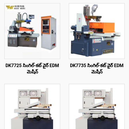
DK7725 సింగిల్-కట్ వైర్ EDM
DK7735 సింగిల్-కట్ వైర్ EDM
మెషీన్
మెషీన్