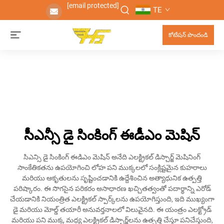
[email protected]
TE
కోటేషన్ పొందండి
సీఎన్సీ డై సింకింగ్ ఈడీఎం మెషిన్
సిఎన్సి డై సింకింగ్ ఈడిఎం మెషిన్ అనేది ఎలక్ట్రికల్ డిస్చార్జ్ మెషినింగ్
సాంకేతికతను ఉపయోగించి లోహ పని ముక్కలలో సంక్లిష్టమైన కుహరాలు
మరియు ఆకృతులను సృష్టించడానికి ఉద్దేశించిన అత్యాధునిక ఉత్పత్తి
పరిష్కారం. ఈ సొగసైన పరికరం అసాధారణ ఖచ్చితత్వంతో పదార్థాన్ని ఎరోడ్
చేయడానికి నియంత్రిత ఎలక్ట్రికల్ స్పార్క్‌లను ఉపయోగిస్తుంది, ఇది ముఖ్యంగా
డై మరియు మోల్డ్ తయారీ అనువర్తనాలలో విలువైనది. ఈ యంత్రం ఎలక్ట్రోడ్
మరియు పని ముక్క మధ్య ఎలక్ట్రికల్ డిస్చార్జ్‌లను ఉత్పత్తి చేస్తూ పనిచేస్తుంది,