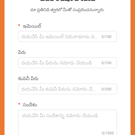
మా ప్రతినిధి త్వరలో మీతో సంప్రదించనున్నారు.
ఇమెయిల్
0/100
పేరు
0/100
కంపెనీ పేరు
0/200
సందేశం
0/1000