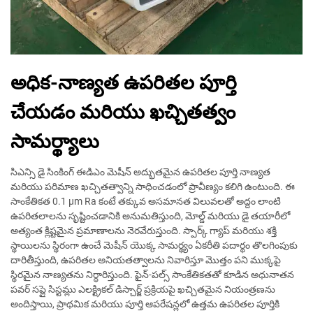
అధిక-నాణ్యత ఉపరితల పూర్తి
చేయడం మరియు ఖచ్చితత్వం
సామర్థ్యాలు
సిఎన్సి డై సింకింగ్ ఈడిఎం మెషీన్ అద్భుతమైన ఉపరితల పూర్తి నాణ్యత
మరియు పరిమాణ ఖచ్చితత్వాన్ని సాధించడంలో ప్రావీణ్యం కలిగి ఉంటుంది. ఈ
సాంకేతికత 0.1 μm Ra కంటే తక్కువ అసమానత విలువలతో అద్దం లాంటి
ఉపరితలాలను సృష్టించడానికి అనుమతిస్తుంది, మోల్డ్ మరియు డై తయారీలో
అత్యంత క్లిష్టమైన ప్రమాణాలను నెరవేరుస్తుంది. స్పార్క్ గ్యాప్ మరియు శక్తి
స్థాయిలను స్థిరంగా ఉంచే మెషీన్ యొక్క సామర్థ్యం ఏకరీతి పదార్థం తొలగింపుకు
దారితీస్తుంది, ఉపరితల అనియతత్వాలను నివారిస్తూ మొత్తం పని ముక్కపై
స్థిరమైన నాణ్యతను నిర్ధారిస్తుంది. ఫైన్-పల్స్ సాంకేతికతతో కూడిన అధునాతన
పవర్ సప్లై సిస్టమ్లు ఎలక్ట్రికల్ డిస్చార్జ్ ప్రక్రియపై ఖచ్చితమైన నియంత్రణను
అందిస్తాయి, ప్రాథమిక మరియు పూర్తి ఆపరేషన్లలో ఉత్తమ ఉపరితల పూర్తికి