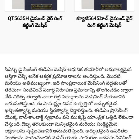
QT5635H డైమండ్ వైర్ రింగ్
క్యూటి5645హెచ్ డైమండ్ వైర్
కట్టింగ్ మెషీన్
రింగ్ కట్టింగ్ మెషిన్
సిఎన్సి డై సింకింగ్ ఈడిఎం మెషిన్ ఆధునిక తయారీలో అమూల్యమైన
ఆస్తిగా చెప్పే అనేక ఆకర్షక ప్రయోజనాలను అందిస్తుంది. మొదటి
మరియు అతిముఖ్యంగా, ఇది సాంప్రదాయిక మెషినింగ్ పద్ధతులతో
తరచుగా సంభవించే పదార్థ విరూపణ ప్రమాదాన్ని తొలగించడం ద్వారా
వేడి చికిత్స తర్వాత చాలా గట్టి పదార్థాలను మెషినింగ్ చేయడానికి
అనుమతిస్తుంది. ఈ సామర్థ్యం చివరి ఉత్పత్తిలో అద్భుతమైన
ఖచ్చితత్వాన్ని మరియు స్థిరత్వాన్ని నిర్ధారిస్తుంది. ఈడిఎం ప్రాసెసింగ్
యొక్క నాన్-కాంటాక్ట్ స్వభావం పని ముక్కపై యాంత్రిక ఒత్తిడి లేకుండా
చేస్తుంది, దెబ్బ తగలకుండా సున్నితమైన మరియు సంక్లిష్టమైన
లక్షణాలను సృష్టించడానికి అనుమతిస్తుంది. అద్భుతమైన ఉపరితల
పూతలను సాధించడానికి మెషిన్ యొక్క సామర్థ్యం అదనపు ఫినిషింగ్