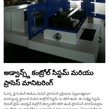
అడ్వాన్స్డ్ కంట్రోల్ సిస్టమ్ మరియు
ప్రాసెస్ మానిటరింగ్
సిఎన్సి డై సింకింగ్ ఈడిఎం మెషిన్ ప్రాసెసింగ్ ప్రక్రియను విప్లవాత్మకంగా
మారుస్తున్న స్థాయికి చెందిన కంట్రోల్ సిస్టమ్ ను కలిగి ఉంది. ఈ సంక్లిష్ట సిస్టమ్
రియల్-టైమ్ అడాప్టివ్ కంట్రోల్ టెక్నాలజీని కలిగి ఉండి ప్రాసెసింగ్ పారామీటర్లను