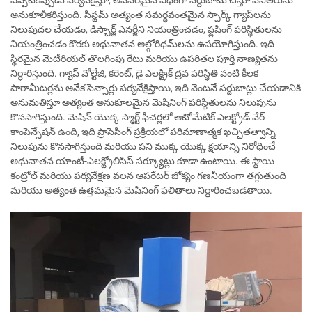
ఎప్పటికప్పుడు పర్యవేక్షిస్తూ, అవసరమైన విధంగా సర్దుబాటు చేస్తూ పనితీరును
అనుకూలీకరిస్తుంది. సిస్టమ్ అత్యంత సమర్థవంతమైన స్పార్క్ గ్యాప్‌లను
నిలుపుదల చేయడం, డిస్చార్జ్ ఎనర్జీని నియంత్రించడం, ఫ్లషింగ్ పరిస్థితులను
నియంత్రించడం కొరకు అధునాతన అల్గోరిథమ్‌లను ఉపయోగిస్తుంది. ఇది
స్థిరమైన మెటీరియల్ తొలగింపు రేటు మరియు ఉపరితల పూర్తి నాణ్యతను
నిర్ధారిస్తుంది. గ్యాప్ వోల్టేజి, కరెంట్, డై ఎలక్ట్రిక్ ద్రవ పరిస్థితి వంటి కీలక
పారామీటర్లను అనేక సెన్సార్లు పర్యవేక్షిస్తాయి, ఇది వెంటనే సర్దుబాట్లు చేయడానికి
అనుమతిస్తూ అత్యంత అనుకూలమైన మెషినింగ్ పరిస్థితులను నిలుపును
కొనసాగిస్తుంది. మెషిన్ యొక్క స్మార్ట్ ఫీచర్లలో ఆటోమేటిక్ ఎలక్ట్రోడ్ వేర్
కాంపెన్సేషన్ ఉంది, ఇది ప్రాసెసింగ్ ప్రక్రియలో పరిమాణాత్మక ఖచ్చితత్వాన్ని
నిలుపును కొనసాగిస్తుంది మరియు పని ముక్క యొక్క క్షయాన్ని నిరోధించే
అధునాతన యాంటీ-ఎలక్ట్రోలిసిస్ సర్క్యూట్లు కూడా ఉంటాయి. ఈ స్థాయి
కంట్రోల్ మరియు పర్యవేక్షణ వలన ఆపరేటర్ జోక్యం గణనీయంగా తగ్గుతుంది
మరియు అత్యంత ఉత్తమమైన మెషినింగ్ ఫలితాలు నిర్ధారించబడతాయి.