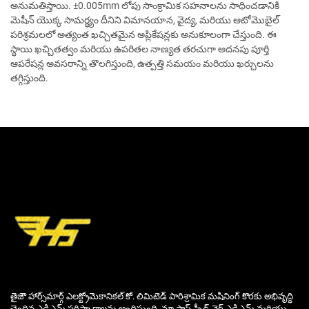
అనుమతిస్తాయి. ±0.005mm లోపు సాంక్రామిక సహనాలను సాధించడానికి
మెషీన్ యొక్క సామర్థ్యం దీనిని విమానయాన, వైద్య, మరియు ఆటోమొబైల్
పరిశ్రమలలో అత్యంత ఖచ్చితమైన అప్లికేషన్లకు అనుకూలంగా చేస్తుంది. ఈ
స్థాయి ఖచ్చితత్వం మరియు ఉపరితల నాణ్యత తరచుగా అదనపు పూర్తి
ఆపరేషన్ల అవసరాన్ని తొలగిస్తుంది, ఉత్పత్తి సమయం మరియు ఖర్చులను
తగ్గిస్తుంది.
తైజౌ హార్స్‌మార్గ్ ఎలక్ట్రోమెకానికల్ కో. లిమిటెడ్ పారిశ్రామిక మషినింగ్ కొరకు అభివృద్ధి
చెందిన ఎడిఎమ్ పరిష్కారాలను అందిస్తుంది. మా ఫాస్ట్-స్పీడ్ వైర్ ఎడిఎమ్ మరియు