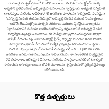
రెండూ డై ఎలక్ట్రిక్ ద్రవంలో మునిగి ఉంటాయి. ఈ ప్రక్రియ ఎలక్ట్రోడ్ యొక్క
ఆకృతిని ప్రతిబింబించే ఖచ్చితమైన కుహరాలను సృష్టిస్తుంది, అత్యంత సన్నిహిత
టాలరెన్స్‌లు మరియు అధిక-తరగతి ఉపరితల పూతలను సాధిస్తుంది. సరసమైన
సిఎన్సి డై సింకింగ్ ఈడిఎం మెషిన్లలో అభివృద్ధి చెందిన డిజిటల్ నియంత్రణలు,
ఆటోమేటెడ్ ఎలక్ట్రోడ్ మార్పిడి పరికరాలు మరియు స్థిరమైన నాణ్యతను
నిర్ధారించడానికి మరియు ఆపరేటర్ జోక్యాన్ని తగ్గించడానికి అభివృద్ధి చెందిన
పర్యవేక్షణ వ్యవస్థలు ఉంటాయి. ఈ మెషిన్లు సాంప్రదాయిక పద్ధతుల ద్వారా
మెషిన్ చేయడం కష్టం అయిన హార్డెన్డ్ స్టీల్స్, కార్బైడ్లు మరియు ఇతర వాహక
పదార్థాలను ప్రాసెస్ చేయడంలో ప్రత్యేక నైపుణ్యం కలిగి ఉంటాయి. స్థూల
మరియు పూర్తి మెషినింగ్ రెండింటికీ సామర్థ్యంతో, ఇవి 0.1 μm Ra వరకు
ఉపరితల అసమానత విలువులను సాధించగలవు. ఈ సాంకేతికత సంక్లిష్టమైన
3డి కుహరాలు, జటిలమైన వివరాలు మరియు సాంప్రదాయిక కటింగ్ టూల్స్‌తో
సాధించడం అసాధ్యం అయిన లోపలి మూలలను సృష్టించడంలో ప్రత్యేక నైపుణ్యం
కలిగి ఉంటుంది.
కొత్త ఉత్పత్తులు