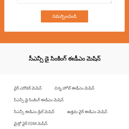
సమర్పించండి
సీఎన్సీ డై సింకింగ్ ఈడీఎం మెషిన్
వైర్ ఎరోడర్ మెషిన్
చిన్న హోల్ ఈడీఎం మెషిన్
సీఎన్సీ డై సింకింగ్ ఈడీఎం మెషిన్
సీఎన్సీ ఈడీఎం డ్రిల్ మెషిన్
ఉత్తమ వైర్ ఈడీఎం మెషిన్
మైక్రో వైర్ EDM మెషీన్