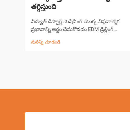
తగ్గిస్తుంది
విద్యుత్ డిస్చార్జ్ మెషినింగ్ యొక్క విప్లవాత్మక
ప్రభావాన్ని అర్థం చేసుకోవడం EDM డ్రిల్లింగ్
ఆధునిక తయారీ సాంకేతికతలో అత్యంత
మరిన్ని చూడండి
గణనీయమైన పురోగతులలో ఒకటిగా నిలిచింది.
ఈ సంక్లిష్టమైన మెషినింగ్ ప్రక్రియ పరిశ్రమలు
పూర్వ-...