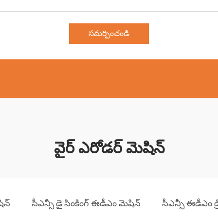
సమర్పించండి
వైర్ ఎరోడర్ మెషిన్
ిన్
సీఎన్సీ డై సింకింగ్ ఈడీఎం మెషిన్
సీఎన్సీ ఈడీఎం డ్ర