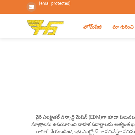
[email protected]
హోమ్‌పేజీ
మా గురించి
వైర్ ఎలక్ట్రికల్ డిస్చార్జ్ మెషిన్ (EDM)గా కూడా పిలు
సూత్రాలను ఉపయోగించి వాహక పదార్థాలను అత్యంత ఖచ్
రాగితో చేయబడింది, ఇది ఎలక్ట్రోడ్ గా పనిచేస్తూ పనిముట్టు