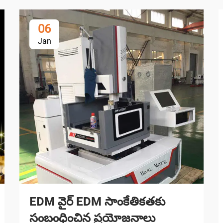
06
Jan
EDM వైర్ EDM సాంకేతికతకు
సంబంధించిన ప్రయోజనాలు