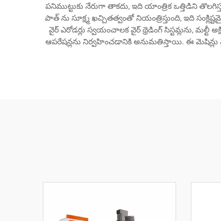
పనిముట్టుకు నేరుగా తాకదు, ఇది యాంత్రిక ఒత్తిడిని తొల
పాత్ ను సూక్ష్మ ఖచ్చితత్వంతో నియంత్రిస్తుంది, ఇది సం
వైర్ ఎరోడర్లు స్వయంచాలక వైర్ థ్రెడింగ్ సిస్టమ్లను, మల్టీ
ఆపరేషన్లను నిర్వహించడానికి అనుమతిస్తాయి. ఈ మెషిన్