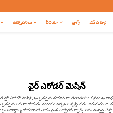
ఉత్పాదనలు
వీడియో
బ్లాగ్స్
ఎఫ్ ఎ క్యూ
వైర్ ఎరోడర్ మెషిన్
వబడే వైర్ ఎరోడర్ మెషిన్, ఖచ్చితమైన తయారీ సాంకేతికతలో ఒక ప్రముఖ సాధనం. ఈ
చితమైన విధంగా కోయడం మరియు ఆకృతిని సృష్టించడం జరుగుతుంది. ఈ ప
 పదార్థాన్ని కోయడానికి నియంత్రిత ఎలక్ట్రికల్ స్పార్క్ లను ఉత్పత్తి చేస్తుంద