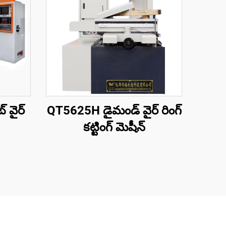
 వైర్
QT5625H డైమండ్ వైర్ రింగ్
కట్టింగ్ మెషీన్