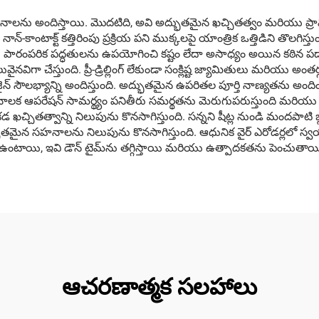
నాలను అందిస్తాయి. మొదటిది, అవి అద్భుతమైన ఖచ్చితత్వం మరియు ప్రా
-కాంటాక్ట్ కత్తిరింపు ప్రక్రియ పని ముక్కలపై యాంత్రిక ఒత్తిడిని తొలగిస్త
లు పారంపరిక పద్ధతులను ఉపయోగించి కష్టం లేదా అసాధ్యం అయిన కఠిన పదార్
ైనవిగా చేస్తుంది. ప్రీ-డ్రిల్లింగ్ లేకుండా సంక్లిష్ట జ్యామితులు మరియు అం
ైన్ సౌలభ్యాన్ని అందిస్తుంది. అద్భుతమైన ఉపరితల పూర్తి నాణ్యతను అం
ాలక ఆపరేషన్ సామర్థ్యం పనితీరు సమర్థతను మెరుగుపరుస్తుంది మరియు శ్రమ ఖ
కడ ఖచ్చితత్వాన్ని నిలుపును కొనసాగిస్తుంది. సన్నని షీట్ల నుండి మందప
్చితమైన సహనాలను నిలుపును కొనసాగిస్తుంది. ఆధునిక వైర్ ఎరోడర్లలో స్వయంచ
 ఉంటాయి, ఇవి డౌన్ టైమ్‌ను తగ్గిస్తాయి మరియు ఉత్పాదకతను పెంచుతాయ
ఆచరణాత్మక సలహాలు