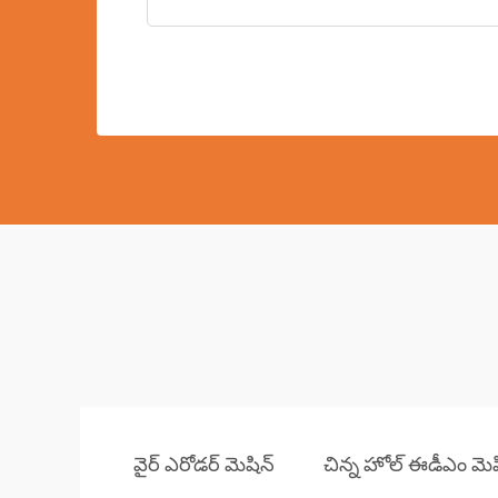
వైర్ ఎరోడర్ మెషిన్
చిన్న హోల్ ఈడీఎం మెష