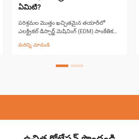
ఏమిటి?
పరిశ్రమల మొత్తం ఖచ్చితమైన తయారీలో
ఎలక్ట్రికల్ డిస్చార్జ్ మెషినింగ్ (EDM) సాంకేతికత
విప్లవాన్ని సృష్టించింది, ఇందులో వైర్ EDM
మరిన్ని చూడండి
ప్రస్తుతం అందుబాటులో ఉన్న అత్యంత పరిణతి
చెందిన మెషినింగ్ పద్ధతులలో ఒకటిగా
నిలుస్తుంది. ఈ అధునాతన తయారీ ప్రక్రియ ఒక
క...