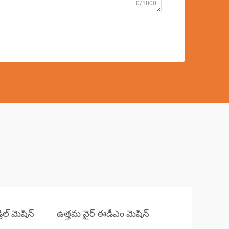
0/1000
ిల్ మెషిన్
ఉత్తమ వైర్ ఈడీఎం మెషిన్