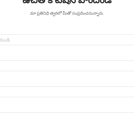
ఉచిత కోటేషన్ పొందండి
మా ప్రతినిధి త్వరలో మీతో సంప్రదించనున్నారు.