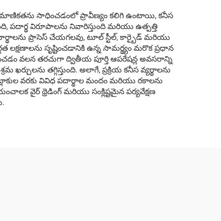
మాణికతను సాధించడంలో ప్రావీణ్యం కలిగి ఉంటాయి, కనీస
ుంది, పదార్థ విరూపాలను నివారిస్తుంది మరియు ఉత్పత్తి
థాలను ప్రాసెస్ చేయగలవు, టూల్ స్టీల్, కార్బైడ్ మరియు
తర్గత లక్షణాలను సృష్టించడానికి ఉన్న సామర్థ్యం మరొక ప్రధాన
దించడం వలన తరచుగా ద్వితీయ పూర్తి ఆపరేషన్ల అవసరాన్ని
ర్చులను తగ్గిస్తుంది. అలాగే, ప్రక్రియ కనీస వ్యర్థాలను
ాటి బ్లాకుల వరకు వివిధ పదార్థాల మందం మరియు రకాలను
ాలక వైర్ థ్రెడింగ్ మరియు సంక్లిష్టమైన పర్యవేక్షణ
ి.