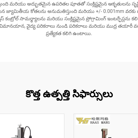
గిస్తుంది మరియు అద్భుతమైన ఉపరితల పూతతో సంక్లిష్టమైన ఆకృతులను సృష్టి
క్లిష్టమైన జ్యామితీయ కోతలను అనుమతిస్తుంది మరియు +/- 0.001mm వరకు ఖ
 అక్షిస్ కంట్రోల్ సామర్థ్యాలను మరియు సంక్లిష్టమైన ప్రోగ్రామింగ్ ఇంటర్ఫేస్
లు విమానయాన, వైద్య పరికరాలు నుండి పరికరాలు మరియు ముద్ర తయారీ 
ప్రత్యేకత కలిగి ఉంటాయి.
కొత్త ఉత్పత్తి సిఫార్సులు