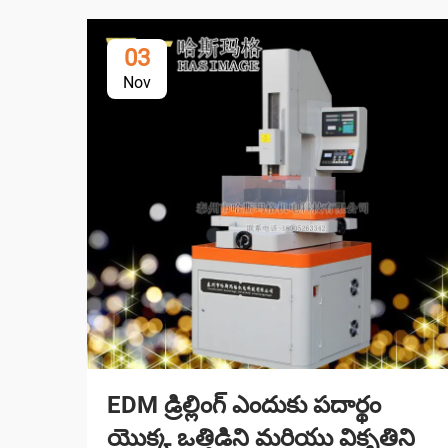
03
Nov
EDM డ్రిల్లింగ్ ఎందుకు పదార్థం
యొక్క ఒత్తిడిని మరియు వికృతిని