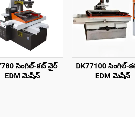
80 సింగిల్-కట్ వైర్
DK77100 సింగిల్-కట్
EDM మెషీన్
EDM మెషీన్