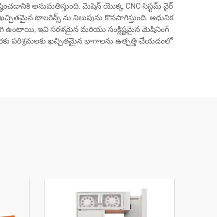
ంచడానికి అనుమతిస్తుంది. మెషిన్ యొక్క CNC సిస్టమ్ వైర్
చ్చితమైన టాలరెన్స్ ను నిలుపును కొనసాగిస్తుంది. ఆధునిక
లను కలిగి ఉంటాయి, ఇవి సరళమైన మరియు సంక్లిష్టమైన మెషినింగ్
వరకు పరిశ్రమలకు ఖచ్చితమైన భాగాలను ఉత్పత్తి చేయడంలో