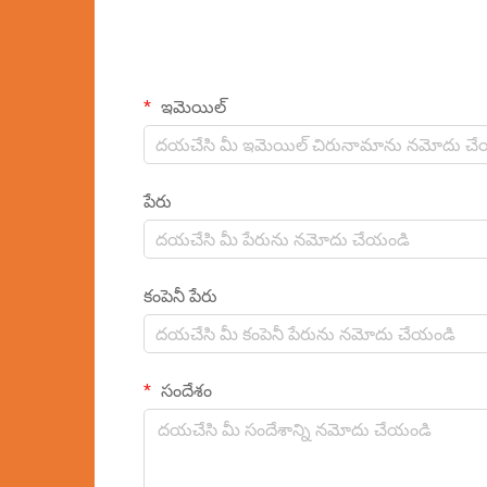
ఇమెయిల్
పేరు
కంపెనీ పేరు
సందేశం