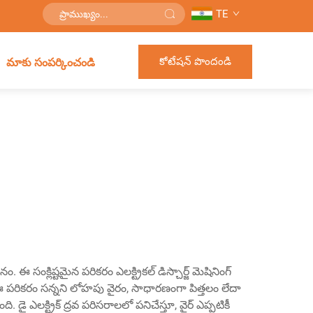
TE
కోటేషన్ పొందండి
మాకు సంపర్కించండి
 సంక్లిష్టమైన పరికరం ఎలక్ట్రికల్ డిస్చార్జ్ మెషినింగ్
రికరం సన్నని లోహపు వైరం, సాధారణంగా పిత్తలం లేదా
ి. డై ఎలక్ట్రిక్ ద్రవ పరిసరాలలో పనిచేస్తూ, వైర్ ఎప్పటికీ