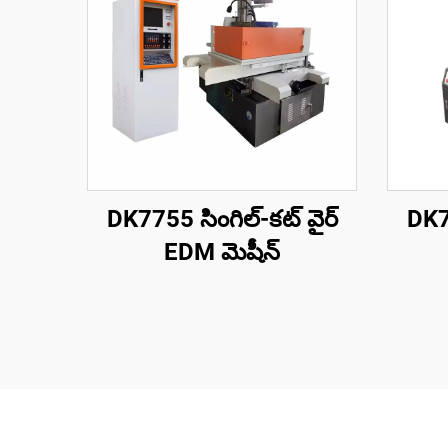
DK7755 సింగిల్-కట్ వైర్
DK77
EDM మెషీన్