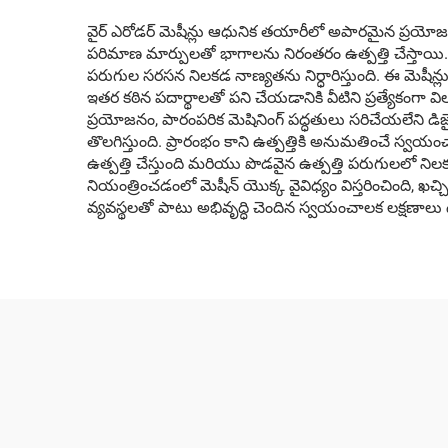
వైర్ ఎరోడర్ మెషీన్లు ఆధునిక తయారీలో అపారమైన ప్రయోజ
పరిమాణ మార్పులతో భాగాలను నిరంతరం ఉత్పత్తి చేస్తాయి. నాన్
పరుగుల సరసన నిలకడ నాణ్యతను నిర్ధారిస్తుంది. ఈ మెషీన్
ఇతర కఠిన పదార్థాలతో పని చేయడానికి వీటిని ప్రత్యేకంగా విలువ
ప్రయోజనం, పారంపరిక మెషినింగ్ పద్ధతులు సరిచేయలేని డిజ
తొలగిస్తుంది. ప్రారంభం కాని ఉత్పత్తికి అనుమతించే స్వయంచ
ఉత్పత్తి చేస్తుంది మరియు పొడవైన ఉత్పత్తి పరుగులలో నిల
నియంత్రించడంలో మెషీన్ యొక్క వైవిధ్యం విస్తరించింది, ఖచ
వ్యవస్థలతో పాటు అభివృద్ధి చెందిన స్వయంచాలక లక్షణాలు