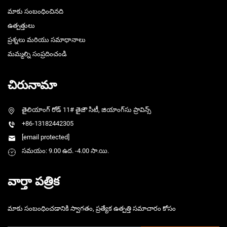
మాకు సంబంధించినది
ఉత్పత్తులు
ప్రశ్నలు మరియు సమాధానాలు
మమ్మల్ని సంప్రదించండి
చిరునామా
తైలియాంగ్ రోడ్ 11# తైజౌ సిటీ, జియాంగ్‌సు ప్రావిన్స్
+86-13182442305
[email protected]
సమయం: 9.00 ఉద. -4.00 సా.యి.
వార్తా పత్రిక
మాకు సంబంధించడానికి స్వాగతం, ప్రత్యేక ఉత్పత్తి సమాచారం కోసం