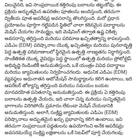
విలువైనది, ఇవి సాంప్రదాయిక కత్తిరింపు బలాలను తట్టుకోవు. ఈ
ప్రక్రియ అద్భుతమైన ఉపరితల పూతలను అందిస్తుంది, తరచుగా
ద్వితీయ పూత ఆపరేషన్ల అవసరాన్ని తొలగిస్తుంది. మరో ప్రధాన
ప్రయోజనం పూర్తిగా గట్టిపడిన స్థితిలో చాలా కఠినమైన పదార్థాలను
మెషిన్ చేయగల సామర్థ్యం, ఇది మెషినింగ్ తర్వాత ఉష్ణ చికిత్స
అవసరాన్ని తగ్గిస్తుంది మరియు పరిమాణ ఖచ్చితత్వాన్ని కాపలస్తుంది.
ఎడిఎం (EDM) పరిష్కారాల యొక్క ఖచ్చితత్వం మరియు పునరావృత్తి
పెద్ద ఉత్పత్తి పరిమాణాలలో స్థిరమైన ఉత్పత్తి నాణ్యతను నిర్ధారిస్తుంది.
సాంకేతికత యొక్క వైవిధ్యం పెద్ద స్థాయిలో ఉత్పత్తి మరియు ప్రోటోటైప్
అభివృద్ధి రెండింటికీ అనుమతిస్తుంది, ఒకే యంత్రం వివిధ పదార్థాలు
మరియు జ్యామితులను నిర్వహించగలదు. ఆధునిక ఎడిఎం (EDM)
వ్యవస్థలు అధునాతన ఆటోమేషన్ సామర్థ్యాలను కలిగి ఉంటాయి, ఇది
ఆపరేటర్ జోక్యాన్ని తగ్గిస్తుంది మరియు సమయం బయట
మానవరహిత పనితనాన్ని అనుమతిస్తుంది. ఈ ప్రక్రియ ఏ కత్తిరింపు
బలాలను ఉత్పత్తి చేయదు, ఇది చాలా చిన్న మరియు సున్నితమైన
భాగాలను విరిగిపోయే ప్రమాదం లేకుండా మెషిన్ చేయడానికి
అనుమతిస్తుంది. అలాగే, సంక్లిష్ట జ్యామితులకు ఎడిఎం (EDM)
పరిష్కారాలు అద్భుతమైన ఖర్చు ప్రభావాన్ని కలిగి ఉంటాయి, ఇవి
తరచుగా సంప్రదాయిక పద్ధతులను ఉపయోగించి అనేక ఆపరేషన్లు
అవసరమయ్యే సంక్లిష్ట లక్షణాలను ఒకే సెటప్‌లో పూర్తి చేయగలవు.