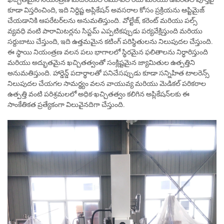
కూడా విస్తరించింది, ఇది నిర్దిష్ట అప్లికేషన్ అవసరాల కోసం ప్రక్రియను ఆప్టిమైజ్
చేయడానికి ఆపరేటర్‌లను అనుమతిస్తుంది. వోల్టేజ్, కరెంట్ మరియు పల్స్
వ్యవధి వంటి పారామిటర్లను సిస్టమ్ ఎప్పటికప్పుడు పర్యవేక్షిస్తుంది మరియు
సర్దుబాటు చేస్తుంది, ఇది ఉత్తమమైన కటింగ్ పరిస్థితులను నిలుపుదల చేస్తుంది.
ఈ స్థాయి నియంత్రణ వలన పలు భాగాలలో స్థిరమైన ఫలితాలను నిర్ధారిస్తుంది
మరియు అద్భుతమైన ఖచ్చితత్వంతో సంక్లిష్టమైన జ్యామితుల ఉత్పత్తిని
అనుమతిస్తుంది. హార్డెన్డ్ పదార్థాలతో పనిచేసప్పుడు కూడా సన్నిహిత టాలరెన్స్
నిలుపుదల చేయగల సామర్థ్యం వలన వాయువ్య మరియు మెడికల్ పరికరాల
ఉత్పత్తి వంటి పరిశ్రమలలో అధిక-ఖచ్చితత్వం కలిగిన అప్లికేషన్‌లకు ఈ
సాంకేతికత ప్రత్యేకంగా విలువైనదిగా చేస్తుంది.