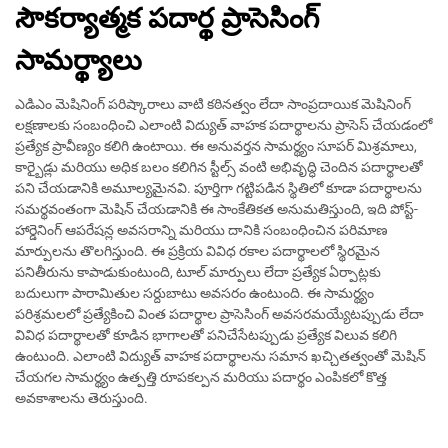
సౌకర్యాత్మక పదార్థ ప్రాసెసింగ్
సామర్థ్యాలు
ఎడిఎం మెషినింగ్ పరిష్కారాలు వాటి కఠినత్వం లేదా సాంప్రదాయిక మెషినింగ్
లక్షణాలకు సంబంధించి ఎలాంటి విద్యుత్ వాహక పదార్థాలను ప్రాసెస్ చేయడంలో
ప్రత్యేక ప్రావీణ్యం కలిగి ఉంటాయి. ఈ అనువర్తన సామర్థ్యం సూపర్ మిశ్రమాలు,
కార్బైడ్లు మరియు అధిక బలం కలిగిన స్టీల్స్ వంటి అభివృద్ధి చెందిన పదార్థాలతో
పని చేయడానికి అమూల్యమైనవి. పూర్తిగా గట్టిపడిన స్థితిలో కూడా పదార్థాలను
సమర్థవంతంగా మెషిన్ చేయడానికి ఈ సాంకేతికత అనుమతిస్తుంది, ఇది పోస్ట్-
హార్డెనింగ్ ఆపరేషన్ల అవసరాన్ని మరియు దానికి సంబంధించిన పరిమాణ
మార్పులను తొలగిస్తుంది. ఈ ప్రక్రియ వివిధ రకాల పదార్థాలలో స్థిరమైన
పనితీరును కాపాడుకుంటుంది, టూల్ మార్పులు లేదా ప్రత్యేక ఏర్పాట్లకు
బదులుగా పారామితుల సర్దుబాటు అవసరం ఉంటుంది. ఈ సామర్థ్యం
పరిశ్రమలలో ప్రత్యేకించి వింత పదార్థాల ప్రాసెసింగ్ అవసరమయ్యేటప్పుడు లేదా
వివిధ పదార్థాలతో కూడిన భాగాలతో పనిచేసేటప్పుడు ప్రత్యేక విలువ కలిగి
ఉంటుంది. ఎలాంటి విద్యుత్ వాహక పదార్థాలను సమాన ఖచ్చితత్వంతో మెషిన్
చేయగల సామర్థ్యం ఉత్పత్తి రూపకల్పన మరియు పదార్థం ఎంపికలో కొత్త
అవకాశాలను తెరుస్తుంది.