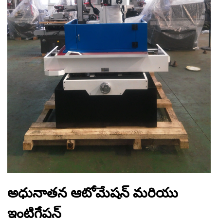
అధునాతన ఆటోమేషన్ మరియు
ఇంటిగ్రేషన్