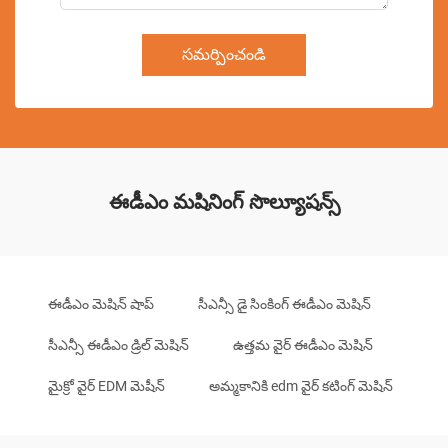
సమర్పించండి
ఈడీఎం మషినింగ్ సొల్యూషన్స్
ఈడీఎం మెషిన్ షాప్
సీఎన్సీ డై సింకింగ్ ఈడీఎం మెషిన్
సీఎన్సీ ఈడీఎం డ్రిల్ మెషిన్
ఉత్తమ వైర్ ఈడీఎం మెషిన్
మైక్రో వైర్ EDM మెషీన్
అమ్మకానికి edm వైర్ కటింగ్ మెషిన్