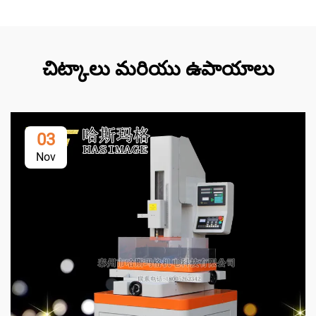
చిట్కాలు మరియు ఉపాయాలు
03
Nov