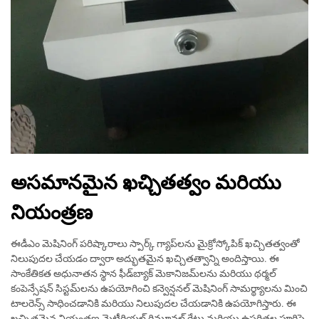
అసమానమైన ఖచ్చితత్వం మరియు
నియంత్రణ
ఈడీఎం మెషినింగ్ పరిష్కారాలు స్పార్క్ గ్యాప్‌లను మైక్రోస్కోపిక్ ఖచ్చితత్వంతో
నిలుపుదల చేయడం ద్వారా అద్భుతమైన ఖచ్చితత్వాన్ని అందిస్తాయి. ఈ
సాంకేతికత అధునాతన స్థాన ఫీడ్‌బ్యాక్ మెకానిజమ్‌లను మరియు థర్మల్
కంపెన్సేషన్ సిస్టమ్‌లను ఉపయోగించి కన్వెన్షనల్ మెషినింగ్ సామర్థ్యాలను మించి
టాలరెన్స్ సాధించడానికి మరియు నిలుపుదల చేయడానికి ఉపయోగిస్తారు. ఈ
ఖచ్చితమైన నియంత్రణ మెటీరియల్ రిమూవల్ రేటు మరియు ఉపరితల పూర్తిపై