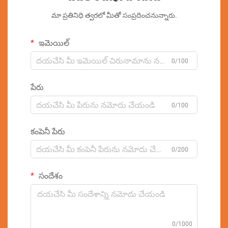
మా ప్రతినిధి త్వరలో మీతో సంప్రదించనున్నారు.
ఇమెయిల్
0/100
పేరు
0/100
కంపెనీ పేరు
0/200
సందేశం
0/1000