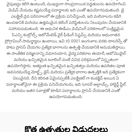
నైపుణ్యం కలిగి ఉంటుంది, ముఖ్యంగా సాంప్రదాయిక పద్ధతులను ఉపయోగించి
మెషిన్ చేయడం కష్టమయ్యే పదార్థాలకు ఇది ఎంతో ఉపయోగపడుతుంది. డై
ఎలక్ట్రిక్ ద్రవ పరిసరాలలో ఈ ప్రక్రియ పనిచేస్తుంది, ఇది మలినాలను కడిగి
ఉంచడానికి మరియు ఉత్తమమైన కటింగ్ పరిస్థితులను నిలుపుదల చేయడానికి
సహాయపడుతుంది. ఈ ఆధునిక ఈడీఎం మెషినింగ్ పరికరాలలో సంక్లిష్టమైన
సిఎన్సి కంట్రోల్స్, ఆటోమేటెడ్ వైర్ ఫీడింగ్ సిస్టమ్స్ మరియు అధునాతన
ప్రోగ్రామింగ్ సామర్థ్యాలు ఉంటాయి, ఇవి ±0.0001 అంగుళాల వరకు టాలరెన్స్ తో
పాటు ప్రాసెస్ చేయగల ప్రత్యేక భాగాలను ఉత్పత్తి చేయడానికి అనుమతిస్తాయి.
ఈ సాంకేతిక పరిజ్ఞానాన్ని విమానయాన, వైద్య పరికరాల తయారీ, ఆటోమొబైల్
మరియు ఖచ్చితమైన టూలింగ్ వంటి వివిధ పరిశ్రమలలో విస్తృతంగా
ఉపయోగిస్తారు. అత్యంత ఖచ్చితమైన ఖచ్చితత్వం మరియు ఉపరితల పూత
అవసరమయ్యే మోల్డ్స్, డైస్ మరియు ప్రత్యేక భాగాల ఉత్పత్తికి ఇది ప్రత్యేకంగా
విలువైనది. దీని కఠినత ఏమైనప్పటికీ ఎలక్ట్రికల్ గా కండక్టివ్ అయిన ఏ
పదార్థాలతోనైనా ఈ ప్రక్రియ పనిచేయగలదు, ఇది సూపర్ అల్లాయ్స్, హార్డెన్డ్ స్టీల్
మరియు ఇతర సవాళ్లతో కూడిన పదార్థాలను ప్రాసెస్ చేయడానికి ఎంతో
ఉపయోగపడుతుంది.
కొత్త ఉత్పత్తుల విడుదలలు