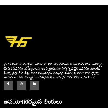
తైజౌ హార్స్‌మార్గ్ ఎలక్ట్రోమెకానికల్ కో. లిమిటెడ్ పారిశ్రామిక మషినింగ్ కొరకు అభివృద్ధి
చెందిన ఎడిఎమ్ పరిష్కారాలను అందిస్తుంది. మా ఫాస్ట్-స్పీడ్ వైర్ ఎడిఎమ్ మరియు
సిఎన్సి డ్రిల్లింగ్ మెషిన్లు అధిక ఖచ్చితత్వం, నమ్మకమైనతనం మరియు సామర్థ్యాన్ని
అందిస్తాయి. ప్రపంచవ్యాప్తంగా విశ్వసనీయం. ఇప్పుడు ధరల వివరాలను కోరండి.
ఉపయోగకరమైన లింకులు