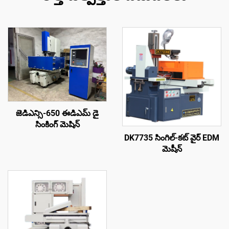
జెడిఎన్సి-650 ఈడిఎమ్ డై
సింకింగ్ మెషిన్
DK7735 సింగిల్-కట్ వైర్ EDM
మెషీన్