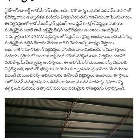
స్టేట్-ఆఫ్-ది-ఆర్ట్ ఆటోమేషన్ లక్షణాలను కలిగి ఉన్న ఆధునిక ఎడిఎమ్ మెషినింగ్
పరిష్కారాలు ఉత్పాదకత మరియు విశ్వసనీయతను గణనీయంగా పెంచుతాయి.
ఈ వ్యవస్థలలో ఆటోమేటెడ్ వైర్ థ్రెడింగ్, అడాప్టివ్ కంట్రోల్ సిస్టమ్లు మరియు
సంక్లిష్టమైన టూల్ పాత్ ఆప్టిమైజేషన్ అల్గోరిథమ్లు ఉంటాయి. ఇంటిగ్రేషన్
సామర్థ్యాలు CAD/CAM వ్యవస్థలతో సీమ్లెస్ కనెక్షన్ను అందిస్తాయి, ఇవి మెషిన్కు
సంక్లిష్టమైన డిజైన్ డేటాను నేరుగా బదిలీ చేయడాన్ని సాధ్యం చేస్తాయి.
అధునాతన మానిటరింగ్ వ్యవస్థలు పనితీరు పారామితులను కొనసాగిస్తాయి
మరియు ప్రక్రియలో అంతటా ఆప్టిమల్ కటింగ్ పరిస్థితులను నిర్వహించడానికి
రియల్-టైమ్ ఫీడ్బ్యాక్ను అందిస్తాయి. ఈ ఆటోమేషన్ మెయింటెనెన్స్ విధులకు
విస్తరిస్తుంది, ఇందులో ధరిస్తారు మరియు ఉత్పాదనను ప్రభావితం చేయకుండా
ముందే మెయింటెనెన్స్ అవసరాలను ఊహించే వ్యవస్థలు ఉంటాయి. ఈ స్థాయి
ఆటోమేషన్ సమర్థతను పెంచడమే కాకుండా, మానవ పొరపాట్ల ప్రమాదాన్ని
తగ్గిస్తుంది మరియు ఉత్పాదన పరుగుల సరసమైన నాణ్యతను నిర్ధారిస్తుంది.