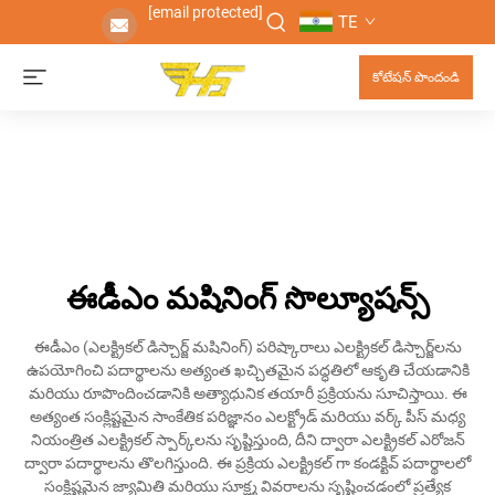
[email protected]
TE
కోటేషన్ పొందండి
ఈడీఎం మషినింగ్ సొల్యూషన్స్
ఈడీఎం (ఎలక్ట్రికల్ డిస్చార్జ్ మషినింగ్) పరిష్కారాలు ఎలక్ట్రికల్ డిస్చార్జ్‌లను
ఉపయోగించి పదార్థాలను అత్యంత ఖచ్చితమైన పద్ధతిలో ఆకృతి చేయడానికి
మరియు రూపొందించడానికి అత్యాధునిక తయారీ ప్రక్రియను సూచిస్తాయి. ఈ
అత్యంత సంక్లిష్టమైన సాంకేతిక పరిజ్ఞానం ఎలక్ట్రోడ్ మరియు వర్క్ పీస్ మధ్య
నియంత్రిత ఎలక్ట్రికల్ స్పార్క్‌లను సృష్టిస్తుంది, దీని ద్వారా ఎలక్ట్రికల్ ఎరోజన్
ద్వారా పదార్థాలను తొలగిస్తుంది. ఈ ప్రక్రియ ఎలక్ట్రికల్ గా కండక్టివ్ పదార్థాలలో
సంక్లిష్టమైన జ్యామితి మరియు సూక్ష్మ వివరాలను సృష్టించడంలో ప్రత్యేక