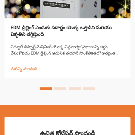
EDM డ్రిల్లింగ్ ఎందుకు పదార్థం యొక్క ఒత్తిడిని మరియు
వికృతిని తగ్గిస్తుంది
విద్యుత్ డిస్చార్జ్ మెషినింగ్ యొక్క విప్లవాత్మక ప్రభావాన్ని అర్థం
చేసుకోవడం EDM డ్రిల్లింగ్ ఆధునిక తయారీ సాంకేతికతలో అత్యంత
గణనీయమైన పురోగతులలో ఒకటిగా నిలిచింది. ఈ సంక్లిష్టమైన
మెషినింగ్ ప్రక్రియ పరిశ్రమలు పూర్వ-...
మరిన్ని చూడండి
ఉచిత కోటేషన్ పొందండి