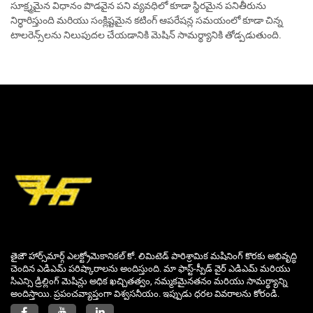
సూక్ష్మమైన విధానం పొడవైన పని వ్యవధిలో కూడా స్థిరమైన పనితీరును
నిర్ధారిస్తుంది మరియు సంక్లిష్టమైన కటింగ్ ఆపరేషన్ల సమయంలో కూడా చిన్న
టాలరెన్స్‌లను నిలుపుదల చేయడానికి మెషిన్ సామర్థ్యానికి తోడ్పడుతుంది.
తైజౌ హార్స్‌మార్గ్ ఎలక్ట్రోమెకానికల్ కో. లిమిటెడ్ పారిశ్రామిక మషినింగ్ కొరకు అభివృద్ధి
చెందిన ఎడిఎమ్ పరిష్కారాలను అందిస్తుంది. మా ఫాస్ట్-స్పీడ్ వైర్ ఎడిఎమ్ మరియు
సిఎన్సి డ్రిల్లింగ్ మెషిన్లు అధిక ఖచ్చితత్వం, నమ్మకమైనతనం మరియు సామర్థ్యాన్ని
అందిస్తాయి. ప్రపంచవ్యాప్తంగా విశ్వసనీయం. ఇప్పుడు ధరల వివరాలను కోరండి.