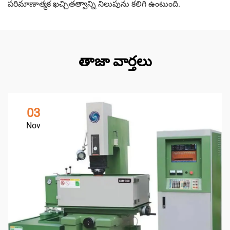
పరిమాణాత్మక ఖచ్చితత్వాన్ని నిలుపును కలిగి ఉంటుంది.
తాజా వార్తలు
03
Nov