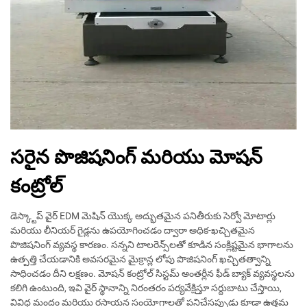
సరైన పొజిషనింగ్ మరియు మోషన్
కంట్రోల్
డెస్క్టాప్ వైర్ EDM మెషిన్ యొక్క అద్భుతమైన పనితీరుకు సెర్వో మోటార్లు
మరియు లీనియర్ గైడ్లను ఉపయోగించడం ద్వారా అధిక-ఖచ్చితమైన
పొజిషనింగ్ వ్యవస్థ కారణం. సన్నని టాలరెన్స్‌లతో కూడిన సంక్లిష్టమైన భాగాలను
ఉత్పత్తి చేయడానికి అవసరమైన మైక్రాన్ల లోపు పొజిషనింగ్ ఖచ్చితత్వాన్ని
సాధించడం దీని లక్షణం. మోషన్ కంట్రోల్ సిస్టమ్ అంతర్లీన ఫీడ్ బ్యాక్ వ్యవస్థలను
కలిగి ఉంటుంది, ఇవి వైర్ స్థానాన్ని నిరంతరం పర్యవేక్షిస్తూ సర్దుబాటు చేస్తాయి,
వివిధ మందం మరియు రసాయన సంయోగాలతో పనిచేసప్పుడు కూడా ఉత్తమ