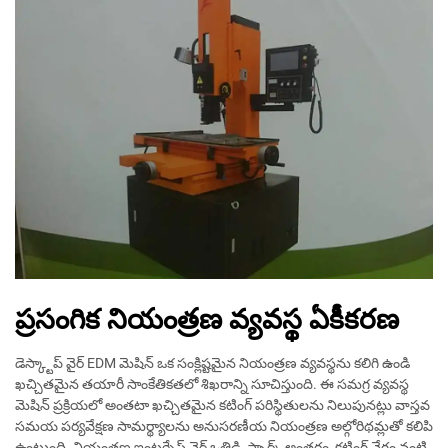
ప్రసంగిక నియంత్రణ వ్యవస్థ ఏకీకరణ
డెస్క్టాప్ వైర్ EDM మెషిన్ ఒక సంక్లిష్టమైన నియంత్రణ వ్యవస్థను కలిగి ఉండి
ఖచ్చితమైన తయారీ సాంకేతికతలో శిఖరాన్ని సూచిస్తుంది. ఈ సమగ్ర వ్యవస్థ
మెషిన్ ప్రక్రియలో అంతటా ఖచ్చితమైన కటింగ్ పరిస్థితులను నిలుపునట్లు వాస్తవ
సమయ పర్యవేక్షణ సామర్థ్యాలను అనుసరణీయ నియంత్రణ అల్గోరిథమ్లతో కలిపి
ఉంటుంది. నియంత్రణ ఇంటర్ఫేస్ వైర్ ఒత్తిడి, స్పార్క్ అంతరం, కటింగ్ వేగం వంటి