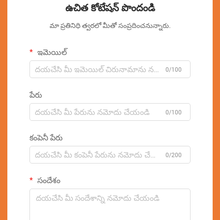
ఉచిత కోటేషన్ పొందండి
మా ప్రతినిధి త్వరలో మీతో సంప్రదించనున్నారు.
ఇమెయిల్
0/100
పేరు
0/100
కంపెనీ పేరు
0/200
సందేశం