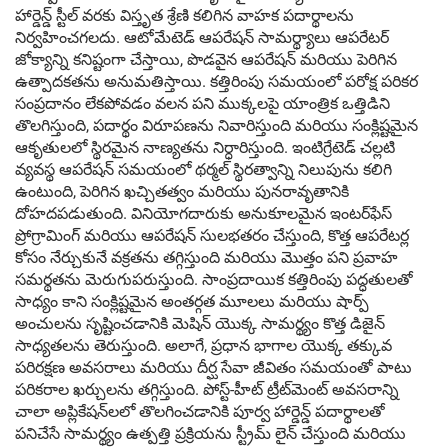
హార్డెన్డ్ స్టీల్ వరకు విస్తృత శ్రేణి కలిగిన వాహక పదార్థాలను
నిర్వహించగలదు. ఆటోమేటెడ్ ఆపరేషన్ సామర్థ్యాలు ఆపరేటర్
జోక్యాన్ని కనిష్టంగా చేస్తాయి, పొడవైన ఆపరేషన్ మరియు పెరిగిన
ఉత్పాదకతను అనుమతిస్తాయి. కత్తిరింపు సమయంలో పరోక్ష పరికర
సంప్రదానం లేకపోవడం వలన పని ముక్కలపై యాంత్రిక ఒత్తిడిని
తొలగిస్తుంది, పదార్థం విరూపణను నివారిస్తుంది మరియు సంక్లిష్టమైన
ఆకృతులలో స్థిరమైన నాణ్యతను నిర్ధారిస్తుంది. ఇంటిగ్రేటెడ్ చల్లటి
వ్యవస్థ ఆపరేషన్ సమయంలో థర్మల్ స్థిరత్వాన్ని నిలుపును కలిగి
ఉంటుంది, పెరిగిన ఖచ్చితత్వం మరియు పునరావృతానికి
దోహదపడుతుంది. వినియోగదారుకు అనుకూలమైన ఇంటర్‌ఫేస్
ప్రోగ్రామింగ్ మరియు ఆపరేషన్ సులభతరం చేస్తుంది, కొత్త ఆపరేటర్ల
కోసం నేర్చుకునే వక్రతను తగ్గిస్తుంది మరియు మొత్తం పని ప్రవాహ
సమర్థతను మెరుగుపరుస్తుంది. సాంప్రదాయిక కత్తిరింపు పద్ధతులతో
సాధ్యం కాని సంక్లిష్టమైన అంతర్గత మూలలు మరియు షార్ప్
అంచులను సృష్టించడానికి మెషిన్ యొక్క సామర్థ్యం కొత్త డిజైన్
సాధ్యతలను తెరుస్తుంది. అలాగే, ప్రధాన భాగాల యొక్క తక్కువ
పరిరక్షణ అవసరాలు మరియు దీర్ఘ సేవా జీవితం సమయంతో పాటు
పరికరాల ఖర్చులను తగ్గిస్తుంది. పోస్ట్-హీట్ ట్రీట్‌మెంట్ అవసరాన్ని
చాలా అప్లికేషన్‌లలో తొలగించడానికి పూర్వ హార్డెన్డ్ పదార్థాలతో
పనిచేసే సామర్థ్యం ఉత్పత్తి ప్రక్రియను స్ట్రీమ్ లైన్ చేస్తుంది మరియు