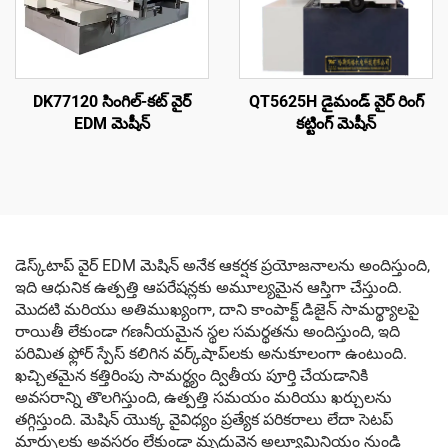
DK77120 సింగిల్-కట్ వైర్
QT5625H డైమండ్ వైర్ రింగ్
EDM మెషీన్
కట్టింగ్ మెషీన్
డెస్క్‌టాప్ వైర్ EDM మెషిన్ అనేక ఆకర్షక ప్రయోజనాలను అందిస్తుంది,
ఇది ఆధునిక ఉత్పత్తి ఆపరేషన్లకు అమూల్యమైన ఆస్తిగా చేస్తుంది.
మొదటి మరియు అతిముఖ్యంగా, దాని కాంపాక్ట్ డిజైన్ సామర్థ్యాలపై
రాయితీ లేకుండా గణనీయమైన స్థల సమర్థతను అందిస్తుంది, ఇది
పరిమిత ఫ్లోర్ స్పేస్ కలిగిన వర్క్‌షాప్‌లకు అనుకూలంగా ఉంటుంది.
ఖచ్చితమైన కత్తిరింపు సామర్థ్యం ద్వితీయ పూర్తి చేయడానికి
అవసరాన్ని తొలగిస్తుంది, ఉత్పత్తి సమయం మరియు ఖర్చులను
తగ్గిస్తుంది. మెషిన్ యొక్క వైవిధ్యం ప్రత్యేక పరికరాలు లేదా సెటప్
మార్పులకు అవసరం లేకుండా మృదువైన అల్యూమినియం నుండి