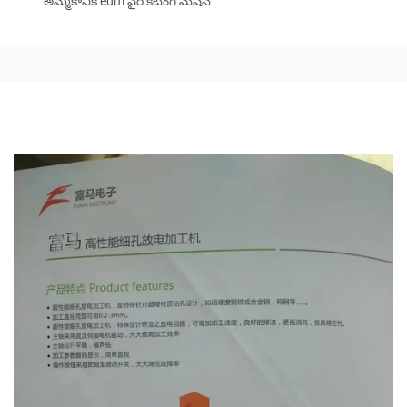
అమ్మకానికి edm వైర్ కటింగ్ మెషిన్