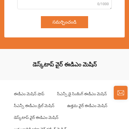
0/1000
సమర్పించండి
డెస్క్‌టాప్ వైర్ ఈడిఎం మెషిన్
ఈడీఎం మెషిన్ షాప్
సీఎన్సీ డై సింకింగ్ ఈడీఎం మెషిన్
సీఎన్సీ ఈడీఎం డ్రిల్ మెషిన్
ఉత్తమ వైర్ ఈడీఎం మెషిన్
డెస్క్‌టాప్ వైర్ ఈడిఎం మెషిన్