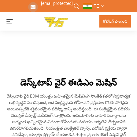
[email protected]
TE
కోటేషన్ పొందండి
డెస్క్‌టాప్ వైర్ ఈడిఎం మెషిన్
డెస్క్‌టాప్ వైర్ EDM యంత్రం ఖచ్చితమైన మెషినింగ్ సాంకేతికతలో విప్లవాత్మక
అభివృద్ధిని సూచిస్తుంది, ఇది సంక్లిష్టమైన లోహ పని ప్రక్రియల కొరకు సొగసైన
అయినప్పటికీ శక్తివంతమైన పరిష్కారాన్ని అందిస్తుంది. ఈ సంక్లిష్టమైన పరికరం
విద్యుత్ డిస్చార్జ్ మెషినింగ్ సూత్రాలను ఉపయోగించి వాహక పదార్థాలను
అత్యంత ఖచ్చితమైన విధంగా కోసేందుకు మరియు ఆకృతిని తీర్చడానికి
ఉపయోగపడుతుంది. నియంత్రిత ఎలక్ట్రికల్ స్పార్క్ ఎరోజన్ ప్రక్రియ ద్వారా
పనిచేస్తూ, యంత్రం ప్రోగ్రామ్ చేయబడిన గుర్తుల ప్రకారం కదిలే సన్నని వైర్