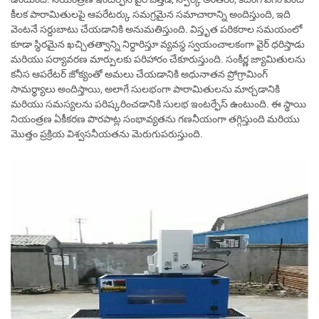
కీలక పారామితులపై ఆపరేటర్కు సమగ్రమైన సమాచారాన్ని అందిస్తుంది, ఇది
వెంటనే సర్దుబాటు చేయడానికి అనుమతిస్తుంది. విస్తృత పరికరాల సమయంలో
కూడా స్థిరమైన ఖచ్చితత్వాన్ని నిర్ధారిస్తూ వ్యవస్థ స్వయంచాలకంగా వైర్ ధరిస్తాడు
మరియు పర్యావరణ మార్పులకు పరిహారం చేకూరుస్తుంది. సంకీర్ణ జ్యామితులను
కనీస ఆపరేటర్ జోక్యంతో అమలు చేయడానికి అధునాతన ప్రోగ్రామింగ్
సామర్థ్యాలు అందిస్తాయి, అలాగే సులభంగా పారామితులను మార్చడానికి
మరియు సమస్యలను పరిష్కరించడానికి సులభ ఇంటర్ఫేస్ ఉంటుంది. ఈ స్థాయి
నియంత్రణ ఏకీకరణ పొరపాట్ల సంభావ్యతను గణనీయంగా తగ్గిస్తుంది మరియు
మొత్తం ప్రక్రియ విశ్వసనీయతను మెరుగుపరుస్తుంది.