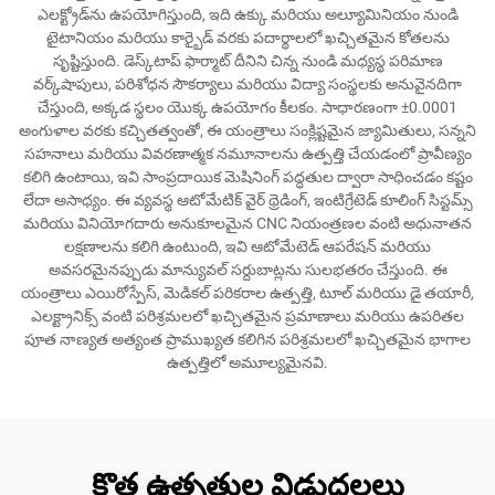
ఎలక్ట్రోడ్‌ను ఉపయోగిస్తుంది, ఇది ఉక్కు మరియు అల్యూమినియం నుండి
టైటానియం మరియు కార్బైడ్ వరకు పదార్థాలలో ఖచ్చితమైన కోతలను
సృష్టిస్తుంది. డెస్క్‌టాప్ ఫార్మాట్ దీనిని చిన్న నుండి మధ్యస్థ పరిమాణ
వర్క్‌షాపులు, పరిశోధన సౌకర్యాలు మరియు విద్యా సంస్థలకు అనువైనదిగా
చేస్తుంది, అక్కడ స్థలం యొక్క ఉపయోగం కీలకం. సాధారణంగా ±0.0001
అంగుళాల వరకు కచ్చితత్వంతో, ఈ యంత్రాలు సంక్లిష్టమైన జ్యామితులు, సన్నని
సహనాలు మరియు వివరణాత్మక నమూనాలను ఉత్పత్తి చేయడంలో ప్రావీణ్యం
కలిగి ఉంటాయి, ఇవి సాంప్రదాయిక మెషినింగ్ పద్ధతుల ద్వారా సాధించడం కష్టం
లేదా అసాధ్యం. ఈ వ్యవస్థ ఆటోమేటిక్ వైర్ థ్రెడింగ్, ఇంటిగ్రేటెడ్ కూలింగ్ సిస్టమ్స్
మరియు వినియోగదారు అనుకూలమైన CNC నియంత్రణల వంటి అధునాతన
లక్షణాలను కలిగి ఉంటుంది, ఇవి ఆటోమేటెడ్ ఆపరేషన్ మరియు
అవసరమైనప్పుడు మాన్యువల్ సర్దుబాట్లను సులభతరం చేస్తుంది. ఈ
యంత్రాలు ఎయిరోస్పేస్, మెడికల్ పరికరాల ఉత్పత్తి, టూల్ మరియు డై తయారీ,
ఎలక్ట్రానిక్స్ వంటి పరిశ్రమలలో ఖచ్చితమైన ప్రమాణాలు మరియు ఉపరితల
పూత నాణ్యత అత్యంత ప్రాముఖ్యత కలిగిన పరిశ్రమలలో ఖచ్చితమైన భాగాల
ఉత్పత్తిలో అమూల్యమైనవి.
కొత్త ఉత్పత్తుల విడుదలలు