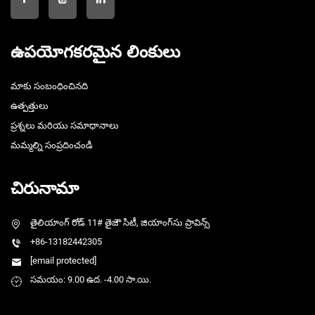
ఉపయోగకరమైన లింకులు
మాకు సంబంధించినది
ఉత్పత్తులు
ప్రశ్నలు మరియు సమాధానాలు
మమ్మల్ని సంప్రదించండి
చిరునామా
తైలియాంగ్ రోడ్ 11# తైజౌ సిటీ, జియాంగ్‌సు ప్రావిన్స్
+86-13182442305
[email protected]
సమయం: 9.00 ఉద. -4.00 సా.యి.