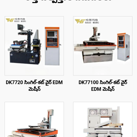
DK7720 సింగిల్-కట్ వైర్ EDM
DK77100 సింగిల్-కట్ వైర్
మెషీన్
EDM మెషీన్