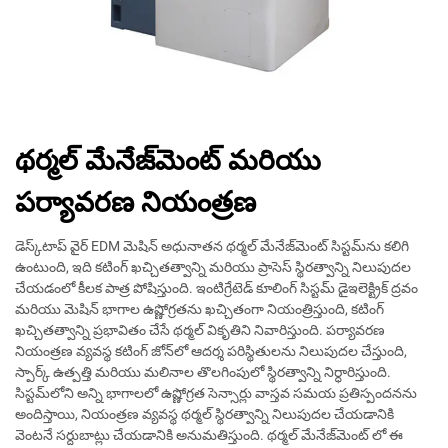
థర్మల్ మేనేజ్‌మెంట్ మరియు
పర్యావరణ నియంత్రణ
డెస్క్‌టాప్ వైర్ EDM మెషిన్ అధునాతన థర్మల్ మేనేజ్‌మెంట్ సిస్టమ్‌ను కలిగి
ఉంటుంది, ఇది కటింగ్ ఖచ్చితత్వాన్ని మరియు ప్రాసెస్ స్థిరత్వాన్ని నిలుపుదల
చేయడంలో కీలక పాత్ర పోషిస్తుంది. ఇంటిగ్రేటెడ్ కూలింగ్ సిస్టమ్ డైఇలెక్ట్రిక్ ద్రవం
మరియు మెషిన్ భాగాల ఉష్ణోగ్రతను ఖచ్చితంగా నియంత్రిస్తుంది, కటింగ్
ఖచ్చితత్వాన్ని ప్రభావితం చేసే థర్మల్ వికృతిని నివారిస్తుంది. పర్యావరణ
నియంత్రణ వ్యవస్థ కటింగ్ జోన్‌లో ఆదర్శ పరిస్థితులను నిలుపుదల చేస్తుంది,
స్పార్క్ ఉత్పత్తి మరియు మలినాల తొలగింపులో స్థిరత్వాన్ని నిర్ధారిస్తుంది.
సిస్టమ్‌లోని అన్ని భాగాలలో ఉష్ణోగ్రత సెన్సార్లు వాస్తవ సమయ ప్రతిస్పందనను
అందిస్తాయి, నియంత్రణ వ్యవస్థ థర్మల్ స్థిరత్వాన్ని నిలుపుదల చేయడానికి
వెంటనే సర్దుబాట్లు చేయడానికి అనుమతిస్తుంది. థర్మల్ మేనేజ్‌మెంట్ లో ఈ