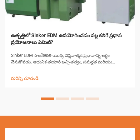
ఉత్పత్తిలో Sinker EDM ఉపయోగించడం వల్ల కలిగే ప్రధాన
ప్రయోజనాలు ఏమిటి?
Sinker EDM సాంకేతికత యొక్క విప్లవాత్మక ప్రభావాన్ని అర్థం
చేసుకోవడం. ఆధునిక తయారీ ఖచ్చితత్వం, సమర్థత మరియు
సంక్లిష్టమైన మెషినింగ్ సవాళ్లకు కొత్త పరిష్కారాలను డిమాండ్ చేస్తుంది.
Sinker EDM, రామ్ EDM లేదా సాంప్రదాయిక EDM అని కూడా
మరిన్ని చూడండి
పిలుస్తారు, ఇది ఒక గ్రౌ...