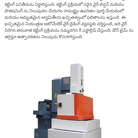
కట్టింగ్ పనితీరును నిర్ధారిస్తుంది. కట్టింగ్ ప్రక్రియలో సరైన వైర్ టెన్షన్ మరియు
పొజిషనింగ్ ను నిలుపుదల చేయగల సామర్థ్యం ఉపరితల పూర్తి చేయడంలో
మరియు అద్భుతమైన జ్యామితీయ ఖచ్చితత్వంలో ఫలితాలను ఇస్తుంది. ఈ
ఖచ్చితమైన నియంత్రణ ఆటోమేటిక్ వైర్ థ్రెడింగ్ వ్యవస్థకు వర్తిస్తుంది, ఇది వైర్
విరిగిన తరువాత కట్టింగ్ ప్రక్రియను నమ్మదగిన రీ ఎస్టాబ్లిష్ చేస్తుంది, డౌన్ టైమ్ ను
తగ్గిస్తూ ఉత్పాదకతను నిలుపును కొనసాగిస్తుంది.