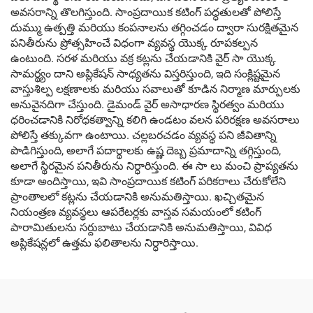
అవసరాన్ని తొలగిస్తుంది. సాంప్రదాయిక కటింగ్ పద్ధతులతో పోలిస్తే
దుమ్ము ఉత్పత్తి మరియు కంపనాలను తగ్గించడం ద్వారా సురక్షితమైన
పనితీరును ప్రోత్సహించే విధంగా వ్యవస్థ యొక్క రూపకల్పన
ఉంటుంది. సరళ మరియు వక్ర కట్లను చేయడానికి వైర్ సా యొక్క
సామర్థ్యం దాని అప్లికేషన్ సాధ్యతను విస్తరిస్తుంది, ఇది సంక్లిష్టమైన
వాస్తుశిల్ప లక్షణాలకు మరియు సవాలుతో కూడిన నిర్మాణ మార్పులకు
అనువైనదిగా చేస్తుంది. డైమండ్ వైర్ అసాధారణ స్థిరత్వం మరియు
ధరించడానికి నిరోధకత్వాన్ని కలిగి ఉండటం వలన పరిరక్షణ అవసరాలు
పోలిస్తే తక్కువగా ఉంటాయి. చల్లబరచడం వ్యవస్థ పని జీవితాన్ని
పొడిగిస్తుంది, అలాగే పదార్థాలకు ఉష్ణ దెబ్బ ప్రమాదాన్ని తగ్గిస్తుంది,
అలాగే స్థిరమైన పనితీరును నిర్ధారిస్తుంది. ఈ సా లు మంచి ప్రాప్యతను
కూడా అందిస్తాయి, ఇవి సాంప్రదాయిక కటింగ్ పరికరాలు చేరుకోలేని
ప్రాంతాలలో కట్లను చేయడానికి అనుమతిస్తాయి. ఖచ్చితమైన
నియంత్రణ వ్యవస్థలు ఆపరేటర్లకు వాస్తవ సమయంలో కటింగ్
పారామితులను సర్దుబాటు చేయడానికి అనుమతిస్తాయి, వివిధ
అప్లికేషన్లలో ఉత్తమ ఫలితాలను నిర్ధారిస్తాయి.