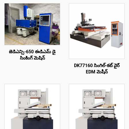
జెడిఎన్సి-650 ఈడిఎమ్ డై
సింకింగ్ మెషిన్
DK77160 సింగిల్-కట్ వైర్
EDM మెషీన్