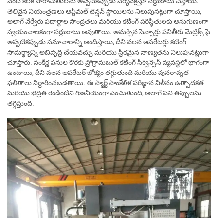
వంటి కీలక పారామితులను అప్పటికప్పుడు పర్యవేక్షిస్తూ సర్దుబాటు చేస్తాయి.
తెలివైన నియంత్రణలు ఆప్టిమల్ టెన్షన్ స్థాయిలను నిలుపునట్లుగా చూస్తాయి,
అలాగే వేర్వేరు పదార్థాల సాంద్రతలు మరియు కటింగ్ పరిస్థితులకు అనుగుణంగా
స్వయంచాలకంగా సర్దుబాటు అవుతాయి. అమర్చిన సెన్సార్లు పనితీరు మెట్రిక్స్ పై
అప్పటికప్పుడు సమాచారాన్ని అందిస్తాయి, దీని వలన ఆపరేటర్లు కటింగ్
సామర్థ్యాన్ని అభివృద్ధి చేయవచ్చు మరియు స్థిరమైన నాణ్యతను నిలుపునట్లుగా
చూస్తారు. సంకీర్ణ పనుల కొరకు ప్రోగ్రామబుల్ కటింగ్ సిక్వెన్సెస్ వ్యవస్థలో భాగంగా
ఉంటాయి, దీని వలన ఆపరేటర్ జోక్యం తగ్గుతుంది మరియు పునరావృత
ఫలితాలు నిర్ధారించబడతాయి. ఈ స్మార్ట్ సాంకేతిక పరిజ్ఞాన విలీనం ఉత్పాదకత
మరియు భద్రత రెండింటిని గణనీయంగా పెంచుతుంది, అలాగే పని తప్పులను
తగ్గిస్తుంది.