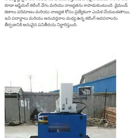
కూడా ఆప్టిమల్ కటింగ్ వేగం మరియు నాణ్యతను కాపాడుకుంటుంది. డైమండ్
కణాలు పరిమాణం మరియు నాణ్యత కోసం ప్రత్యేకంగా ఎంపిక చేయబడతాయి,
ఇవి పదార్థాలు మరియు అనువర్తనాల మధ్య ఉన్న కటింగ్ అవసరాలను
తీర్చడానికి అనువైన పనితీరును నిర్ధారిస్తుంది.