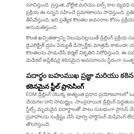
సూచిస్తుంది. ప్రస్తుత, వోల్టేజి మరియు పల్స్ కాల వ్య
ప్రక్రియ ఈ సన్నని సహించే ప్రమాణాలను సాధిస్తుంది. ప
తీసివేస్తుంది, ఇది ప్రత్యేక కొలతల అవసరాల కోసం ప్రక్
అనుమతిస్తుంది.
కొలత ఖచ్చితత్వాన్ని నిలుపునట్లయితే డ్రిల్లింగ్ ప్రక్రి
డైఎలెక్ట్రిక్ ద్రవం విద్యుత్ డిస్చార్జ్‌కు మాత్రమే కాకుం
కొలతలను పాడుచేసే థర్మల్ వికృతిని నిరోధిస్తుంది. ఈ
మెడికల్ అప్లికేషన్ల కఠినమైన అవసరాలను స్థిరంగా సంతృ
పదార్థం బహుముఖ ప్రజ్ఞా మరియు కఠిన
కఠినమైన స్టీల్ ప్రాసెసింగ్
EDM డ్రిల్లింగ్ యొక్క అత్యంత ప్రధాన ప్రయోజనాలలో ఒకటి
చేయగల దాని సామర్థ్యం. సాంప్రదాయిక డ్రిల్లింగ్ పద్ధతు
స్టీల్స్, మృదువైన పదార్థాలతో పాటు సులభంగా ప్రాసె
ప్రవాహాలను సంక్లిష్టం చేసే పూర్వ-హార్డెనింగ్ మెషినింగ్ లేదా 
తొలగిస్తుంది.