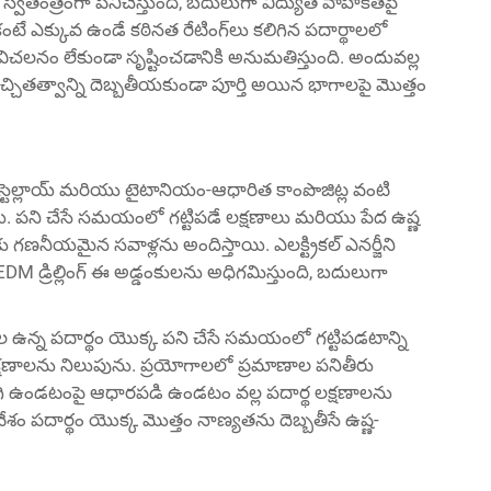
లపై స్వతంత్రంగా పనిచేస్తుంది, బదులుగా విద్యుత్ వాహకతపై
టే ఎక్కువ ఉండే కఠినత రేటింగ్‌లు కలిగిన పదార్థాలలో
చలనం లేకుండా సృష్టించడానికి అనుమతిస్తుంది. అందువల్ల
ితత్వాన్ని దెబ్బతీయకుండా పూర్తి అయిన భాగాలపై మొత్తం
హాస్టెల్లాయ్ మరియు టైటానియం-ఆధారిత కాంపొజిట్ల వంటి
ాయి. పని చేసే సమయంలో గట్టిపడే లక్షణాలు మరియు పేద ఉష్ణ
ు గణనీయమైన సవాళ్లను అందిస్తాయి. ఎలక్ట్రికల్ ఎనర్జీని
M డ్రిల్లింగ్ ఈ అడ్డంకులను అధిగమిస్తుంది, బదులుగా
పక్కల ఉన్న పదార్థం యొక్క పని చేసే సమయంలో గట్టిపడటాన్ని
లక్షణాలను నిలుపును. ప్రయోగాలలో ప్రమాణాల పనితీరు
 కలిగి ఉండటంపై ఆధారపడి ఉండటం వల్ల పదార్థ లక్షణాలను
ేశం పదార్థం యొక్క మొత్తం నాణ్యతను దెబ్బతీసే ఉష్ణ-