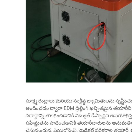
సూక్ష్మ రంధ్రాలు మరియు సంక్లిష్ట జ్యామితులను సృ
అందించడం ద్వారా EDM డ్రిల్లింగ్ ఖచ్చితమైన తయారీని
పదార్థాన్ని తొలగించడానికి విద్యుత్ డిస్చార్జిని ఉపయోగిస్
సహిష్ణుతను సాధించడానికి తయారీదారులను అనుమతిస్తు
చేస్తున్నందున, ఎయిరోస్పేస్, మెడికల్ పరికరాల తయారీ, 