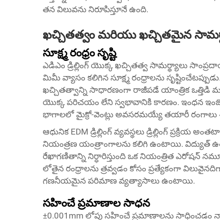
తన విలువను నిరూపిస్తూనే ఉంది.
ఖచ్చితత్వం మరియు ఖచ్చితమైన సామర్
సూక్ష్మ రంధ్రం సృష్టి
ఎడిఎం డ్రిల్లింగ్ యొక్క ఖచ్చితత్వ సామర్థ్యాలు సాంప్ర
మిమీ వ్యాసం కలిగిన సూక్ష్మ రంధ్రాలను సృష్టించేటప్పుడ
ఖచ్చితత్వాన్ని సాధారణంగా రాజీపడే యాంత్రిక ఒత్తిడి మ
యొక్క పరిచయం లేని స్వభావానికి కారణం. ఇంధన ఇంజెక్షన్ న
భాగాలలో మైక్రో-వెంట్లు అవసరమయ్యే తయారీ రంగాలు
ఆధునిక EDM డ్రిల్లింగ్ వ్యవస్థలు డ్రిల్లింగ్ ప్రక్రియ అ
నియంత్రణ యంత్రాంగాలను కలిగి ఉంటాయి. విద్యుత్ ఉత్
రేఖాగణితాన్ని నిర్ధారిస్తుంది ఒక నియంత్రిత ఎరోషన్ నమూన
లోతైన రంధ్రాలను త్రవ్వడం కోసం ప్రత్యేకంగా విలువైనద
గణనీయమైన పరిమాణ వ్యత్యాసాలు ఉంటాయి.
సహించే ప్రమాణాల సాధన
±0.001mm లోపు సహించే ప్రమాణాలను సాధించడం నాణ్య