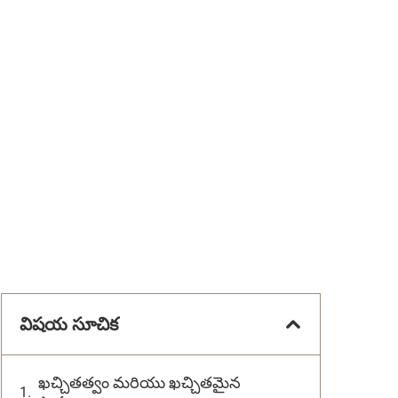
విషయ సూచిక
ఖచ్చితత్వం మరియు ఖచ్చితమైన