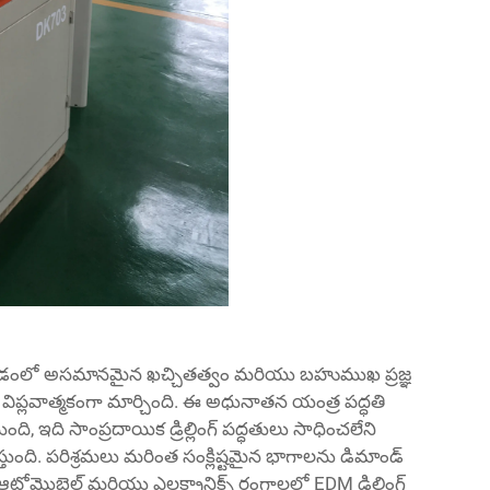
ష్టించడంలో అసమానమైన ఖచ్చితత్వం మరియు బహుముఖ ప్రజ్ఞ
 విప్లవాత్మకంగా మార్చింది. ఈ అధునాతన యంత్ర పద్ధతి
తుంది, ఇది సాంప్రదాయిక డ్రిల్లింగ్ పద్ధతులు సాధించలేని
ంది. పరిశ్రమలు మరింత సంక్లిష్టమైన భాగాలను డిమాండ్
ఆటోమొబైల్ మరియు ఎలక్ట్రానిక్స్ రంగాలలో EDM డ్రిల్లింగ్