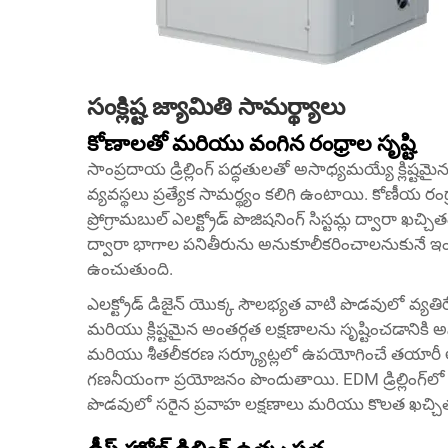
సంక్లిష్ట జ్యామితి సామర్థ్యాలు
కోణాలతో మరియు వంగిన రంధ్రాల సృష్టి
సాంప్రదాయ డ్రిల్లింగ్ పద్ధతులతో అసాధ్యమయ్యే క్లిష్టమైన
వ్యవస్థలు ప్రత్యేక సామర్థ్యం కలిగి ఉంటాయి. కోణీయ ర
ప్రోగ్రామబుల్ ఎలక్ట్రోడ్ పొజిషనింగ్ సిస్టమ్ల ద్వారా ఖ
ద్వారా భాగాల పనితీరును అనుకూలీకరించాలనుకునే ఇంజనీ
ఉంచుతుంది.
ఎలక్ట్రోడ్ డిజైన్ యొక్క సౌలభ్యత వాటి పొడవులో వ్యతిరే
మరియు క్లిష్టమైన అంతర్గత లక్షణాలను సృష్టించడానికి అ
మరియు శీతలీకరణ సర్క్యూట్లలో ఉపయోగించే తయారీ అ
గణనీయంగా ప్రయోజనం పొందుతాయి. EDM డ్రిల్లింగ్‌లో ల
పొడవులో సరైన ప్రవాహ లక్షణాలు మరియు కొలత ఖచ్చితత్వ