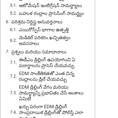
ఆటోమేషన్ ఇంటిగ్రేషన్ సామర్థ్యాలు
బహుళ రంధ్రాల ప్రాసెసింగ్ సామర్థ్యం
పరిశ్రమ-నిర్దిష్ట అనువర్తనాలు
ఎయిరోస్పేస్ భాగాల ఉత్పత్తి
మెడికల్ పరికరం ఖచ్చితత్వం
అవసరాలు
ప్రశ్నలు మరియు సమాధానాలు
ఈడీఎం డ్రిల్లింగ్ ఉపయోగించి ఏ
పదార్థాలను ప్రాసెస్ చేయవచ్చు
EDM సాంకేతికతతో ఎంత చిన్న
రంధ్రాలను డ్రిల్ చేయవచ్చు
EDM డ్రిల్లింగ్ వేగం మరియు
సామర్థ్యాన్ని ప్రభావితం చేసే అంశాలు
ఏమిటి
ఖర్చు పరంగా EDM డ్రిల్లింగ్
సాంప్రదాయిక డ్రిల్లింగ్‌తో పోలిస్తే ఎలా