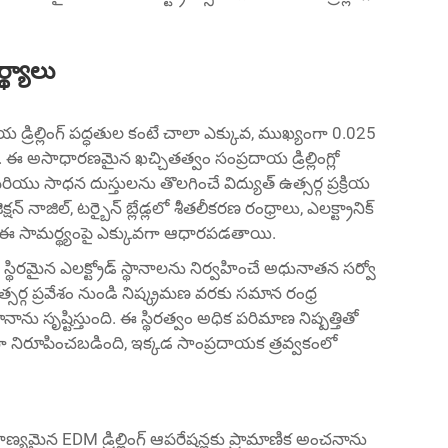
థ్యాలు
దాయ డ్రిల్లింగ్ పద్ధతుల కంటే చాలా ఎక్కువ, ముఖ్యంగా 0.025
ు. ఈ అసాధారణమైన ఖచ్చితత్వం సంప్రదాయ డ్రిల్లింగ్లో
రియు సాధన దుస్తులను తొలగించే విద్యుత్ ఉత్సర్గ ప్రక్రియ
ాజిల్, టర్బైన్ బ్లేడ్లలో శీతలీకరణ రంధ్రాలు, ఎలక్ట్రానిక్
 ఈ సామర్థ్యంపై ఎక్కువగా ఆధారపడతాయి.
ంతటా స్థిరమైన ఎలక్ట్రోడ్ స్థానాలను నిర్వహించే అధునాతన సర్వో
సర్గ ప్రవేశం నుండి నిష్క్రమణ వరకు సమాన రంధ్ర
ాను సృష్టిస్తుంది. ఈ స్థిరత్వం అధిక పరిమాణ నిష్పత్తితో
ిగా నిరూపించబడింది, ఇక్కడ సాంప్రదాయక త్రవ్వకంలో
మైన EDM డ్రిల్లింగ్ ఆపరేషన్లకు ప్రామాణిక అంచనాను