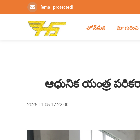
[email protected]
హోమ్‌పేజీ
మా గురించి
ఆధునిక యంత్ర పరికరా
2025-11-05 17:22:00