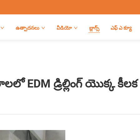
ఉత్పాదనలు
వీడియో
బ్లాగ్స్
ఎఫ్ ఎ క్యూ
లలో EDM డ్రిల్లింగ్ యొక్క కీ