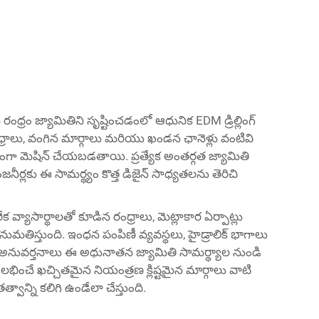
 రంధ్రం జ్యామితిని సృష్టించడంలో ఆధునిక EDM డ్రిల్లింగ్
ంధ్రాలు, వంగిన మార్గాలు మరియు ఖండన ఛానెళ్లు వంటివి
చ్చితంగా మెషిన్ చేయబడతాయి. ప్రత్యేక అంతర్గత జ్యామితి
ర్లకు ఈ సామర్థ్యం కొత్త డిజైన్ సాధ్యతలను తెరిచి
క వ్యాసార్థాలతో కూడిన రంధ్రాలు, మెట్లాకార ఏర్పాట్లు
నుమతిస్తుంది. ఇంధన పంపిణీ వ్యవస్థలు, హైడ్రాలిక్ భాగాలు
నువర్తనాలు ఈ అధునాతన జ్యామితి సామర్థ్యాల నుండి
భించే ఖచ్చితమైన నియంత్రణ క్లిష్టమైన మార్గాలు వాటి
ాన్ని కలిగి ఉండేలా చేస్తుంది.