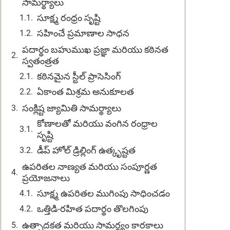
సామర్థ్యాలు
సూక్ష్మ రంధ్రం సృష్టి
సహించే ప్రమాణాల సాధన
పదార్థం బహుముఖ ప్రజ్ఞా మరియు కఠినత
స్వతంత్రత
కఠినమైన స్టీల్ ప్రాసెసింగ్
ఏకాంత మిశ్రమ అనుకూలత
సంక్లిష్ట జ్యామితి సామర్థ్యాలు
కోణాలతో మరియు వంగిన రంధ్రాల
సృష్టి
డీప్ హోల్ డ్రిల్లింగ్ ఉత్కృష్టత
ఉపరితల నాణ్యత మరియు సంపూర్ణత
ప్రయోజనాలు
సూక్ష్మ ఉపరితల ముగింపు సాధించడం
ఒత్తిడి-రహిత పదార్థం తొలగింపు
ఉత్పాదకత మరియు సామర్థ్యం కారకాలు