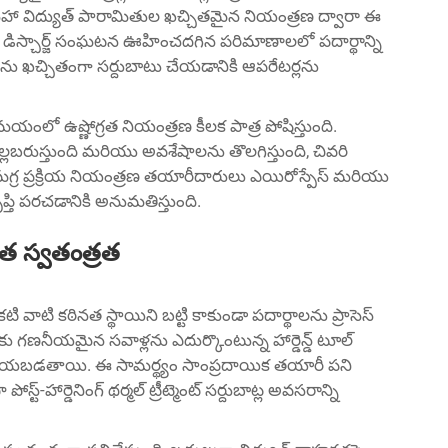
వధి సహా విద్యుత్ పారామితుల ఖచ్చితమైన నియంత్రణ ద్వారా ఈ
్రతి డిస్చార్జ్ సంఘటన ఊహించదగిన పరిమాణాలలో పదార్థాన్ని
రియను ఖచ్చితంగా సర్దుబాటు చేయడానికి ఆపరేటర్లను
య సమయంలో ఉష్ణోగ్రత నియంత్రణ కీలక పాత్ర పోషిస్తుంది.
డా, చల్లబరుస్తుంది మరియు అవశేషాలను తొలగిస్తుంది, చివరి
 సమగ్ర ప్రక్రియ నియంత్రణ తయారీదారులు ఎయిరోస్పేస్ మరియు
ప్తి పరచడానికి అనుమతిస్తుంది.
త స్వతంత్రత
 వాటి కఠినత స్థాయిని బట్టి కాకుండా పదార్థాలను ప్రాసెస్
లకు గణనీయమైన సవాళ్లను ఎదుర్కొంటున్న హార్డెన్డ్ టూల్
స్ చేయబడతాయి. ఈ సామర్థ్యం సాంప్రదాయిక తయారీ పని
పోస్ట్-హార్డెనింగ్ థర్మల్ ట్రీట్మెంట్ సర్దుబాట్ల అవసరాన్ని