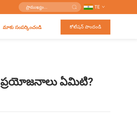
TE
కోటేషన్ పొందండి
మాకు సంపర్కించండి
లక ప్రయోజనాలు ఏమిటి?