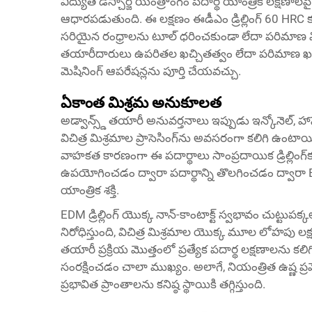
విద్యుత్ డిస్చార్జ్ యంత్రాంగం పదార్థ యాంత్రిక లక్షణా
ఆధారపడుతుంది. ఈ లక్షణం
ఈడీఎం డ్రిల్లింగ్
60 HRC కం
సరియైన రంధ్రాలను టూల్ ధరించకుండా లేదా పరిమాణ వి
తయారీదారులు ఉపరితల ఖచ్చితత్వం లేదా పరిమాణ ఖచ్చ
మెషినింగ్ ఆపరేషన్లను పూర్తి చేయవచ్చు.
ఏకాంత మిశ్రమ అనుకూలత
అడ్వాన్స్డ్ తయారీ అనువర్తనాలు ఇప్పుడు ఇన్కోనెల్, 
విచిత్ర మిశ్రమాల ప్రాసెసింగ్‌ను అవసరంగా కలిగి ఉంట
వాహకత కారణంగా ఈ పదార్థాలు సాంప్రదాయిక డ్రిల్లింగ్‌క
ఉపయోగించడం ద్వారా పదార్థాన్ని తొలగించడం ద్వారా ED
యాంత్రిక శక్తి.
EDM డ్రిల్లింగ్ యొక్క నాన్-కాంటాక్ట్ స్వభావం చుట్టు
నిరోధిస్తుంది, విచిత్ర మిశ్రమాల యొక్క మూల లోహపు 
తయారీ ప్రక్రియ మొత్తంలో ప్రత్యేక పదార్థ లక్షణాలను
సంరక్షించడం చాలా ముఖ్యం. అలాగే, నియంత్రిత ఉష్ణ ప్రవ
ప్రభావిత ప్రాంతాలను కనిష్ఠ స్థాయికి తగ్గిస్తుంది.