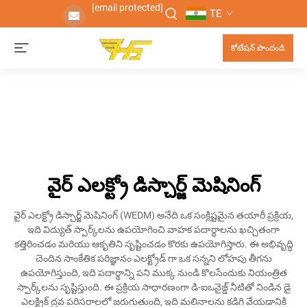
[email protected]
TE
కోటేషన్ పొందండి
వైర్ ఎలక్ట్రో డిస్చార్జ్ మెషినింగ్
వైర్ ఎలక్ట్రో డిస్చార్జ్ మెషినింగ్ (WEDM) అనేది ఒక సంక్లిష్టమైన తయారీ ప్రక్రియ,
ఇది విద్యుత్ స్పార్క్‌లను ఉపయోగించి వాహక పదార్థాలను ఖచ్చితంగా
కత్తిరించడం మరియు ఆకృతిని సృష్టించడం కొరకు ఉపయోగిస్తారు. ఈ అభివృద్ధి
చెందిన సాంకేతిక పరిజ్ఞానం ఎలక్ట్రోడ్ గా ఒక సన్నని లోహపు తీగను
ఉపయోగిస్తుంది, ఇది పదార్థాన్ని పని ముక్క నుండి కొలసేందుకు నియంత్రిత
స్పార్క్‌లను సృష్టిస్తుంది. ఈ ప్రక్రియ సాధారణంగా డి-ఐఒనైజ్డ్ నీటితో నిండిన డై
ఎలక్ట్రిక్ ద్రవ పరిసరాలలో జరుగుతుంది, ఇది మలినాలను కడిగి వేయడానికి