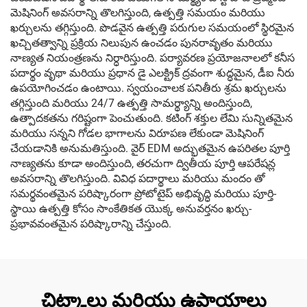
మెషినింగ్ అవసరాన్ని తొలగిస్తుంది, ఉత్పత్తి సమయం మరియు
ఖర్చులను తగ్గిస్తుంది. పొడవైన ఉత్పత్తి పరుగుల సమయంలో స్థిరమైన
ఖచ్చితత్వాన్ని ప్రక్రియ నిలుపున ఉంచడం పునరావృతం మరియు
నాణ్యత నియంత్రణను నిర్ధారిస్తుంది. పర్యావరణ ప్రయోజనాలలో కనీస
పదార్థం వృథా మరియు ప్రధాన డై ఎలక్ట్రిక్ ద్రవంగా శుద్ధమైన, డీఐ నీరు
ఉపయోగించడం ఉంటాయి. స్వయంచాలక పనితీరు శ్రమ ఖర్చులను
తగ్గిస్తుంది మరియు 24/7 ఉత్పత్తి సామర్థ్యాన్ని అందిస్తుంది,
ఉత్పాదకతను గరిష్టంగా పెంచుతుంది. కటింగ్ శక్తుల లేమి సున్నితమైన
మరియు సన్నని గోడల భాగాలను విరూపణ లేకుండా మెషినింగ్
చేయడానికి అనుమతిస్తుంది. వైర్ EDM అద్భుతమైన ఉపరితల పూర్తి
నాణ్యతను కూడా అందిస్తుంది, తరచుగా ద్వితీయ పూర్తి ఆపరేషన్ల
అవసరాన్ని తొలగిస్తుంది. వివిధ పదార్థాలు మరియు మందం తో
సమర్థవంతమైన పరిష్కారంగా ప్రోటోటైప్ అభివృద్ధి మరియు పూర్తి-
స్థాయి ఉత్పత్తి కోసం సాంకేతికత యొక్క అనువర్తనం ఖర్చు-
ప్రభావవంతమైన పరిష్కారాన్ని చేస్తుంది.
చిట్కాలు మరియు ఉపాయాలు