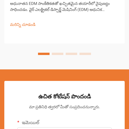
అధునాతన EDM సాంకేతికతతో ఖచ్చితమైన తయారీలో నైపుణ్యం
సాధించడం. వైర్ ఎలక్ట్రికల్ డిస్చార్జ్ మెషినింగ్ (EDM) ఆధునిక
ఖచ్చితమైన తయారీలో ఒక ముఖ్యమైన భాగంగా ఉంది, సంక్లిష్టమైన
ఆకారాలు మరియు సంకీర్ణ డిజైన్‌లను సృష్టించడంలో అసమానమైన
మరిన్ని చూడండి
సామర్థ్యాలను అందిస్తుంది...
ఉచిత కోటేషన్ పొందండి
మా ప్రతినిధి త్వరలో మీతో సంప్రదించనున్నారు.
ఇమెయిల్