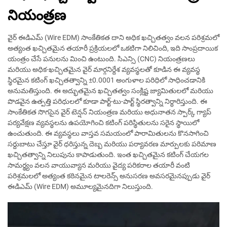
నియంత్రణ
వైర్ ఈడిఎమ్ (Wire EDM) సాంకేతికత దాని అధిక ఖచ్చితత్వం వలన పరిశ్రమలో
అత్యంత ఖచ్చితమైన తయారీ ప్రక్రియలలో ఒకటిగా నిలిచింది, ఇది సాంప్రదాయిక
యంత్రం చేసే పనులను మించి ఉంటుంది. సిఎన్సి (CNC) నియంత్రణలు
మరియు అధిక-ఖచ్చితమైన వైర్ మార్గనిర్దేశ వ్యవస్థలతో కూడిన ఈ వ్యవస్థ
స్థిరమైన కటింగ్ ఖచ్చితత్వాన్ని ±0.0001 అంగుళాల పరిధిలో సాధించడానికి
అనుమతిస్తుంది. ఈ అద్భుతమైన ఖచ్చితత్వం సంక్లిష్ట జ్యామితులలో మరియు
పొడవైన ఉత్పత్తి పరిధులలో కూడా పార్ట్-టు-పార్ట్ స్థిరత్వాన్ని నిర్ధారిస్తుంది. ఈ
సాంకేతికత సొగసైన వైర్ టెన్షన్ నియంత్రణ మరియు అధునాతన స్పార్క్ గ్యాప్
పర్యవేక్షణ వ్యవస్థలను ఉపయోగించి కటింగ్ పరిస్థితులను సరైన స్థాయిలో
ఉంచుతుంది. ఈ వ్యవస్థలు వాస్తవ సమయంలో పారామితులను కొనసాగించి
సర్దుబాటు చేస్తూ వైర్ ధరిస్తున్న దెబ్బ మరియు పర్యావరణ మార్పులకు పరిమాణ
ఖచ్చితత్వాన్ని నిలుపును కాపాడుతుంది. ఇంత ఖచ్చితమైన కటింగ్ చేయగల
సామర్థ్యం వలన వాయువ్యాన మరియు వైద్య పరికరాల తయారీ వంటి
పరిశ్రమలలో అత్యంత కఠినమైన టాలరెన్స్ అనుసరణ అవసరమైనప్పుడు వైర్
ఈడిఎమ్ (Wire EDM) అమూల్యమైనదిగా నిలుస్తుంది.