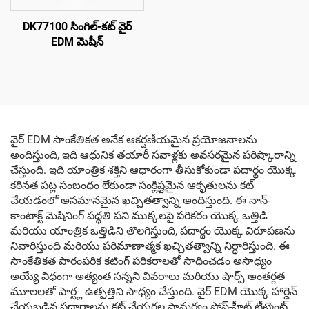
DK77100 సింగిల్-కట్ వైర్
EDM మెషీన్
వైర్ EDM సాంకేతికత అనేక ఆకర్షణీయమైన ప్రయోజనాలను
అందిస్తుంది, ఇది ఆధునిక తయారీ సవాళ్లకు అవసరమైన పరిష్కారాన్ని
చేస్తుంది. ఇది యాంత్రిక శక్తిని ఆధారంగా తీసుకోకుండా పదార్థం యొక్క
కఠినత పట్ల సంబంధం లేకుండా సంక్లిష్టమైన ఆకృతులను కట్
చేయడంలో అసమానమైన ఖచ్చితత్వాన్ని అందిస్తుంది. ఈ నాన్-
కాంటాక్ట్ మెషినింగ్ పద్ధతి పని ముక్కలపై పరికరం యొక్క ఒత్తిడి
మరియు యాంత్రిక ఒత్తిడిని తొలగిస్తుంది, పదార్థం యొక్క విరూపణను
నివారిస్తుంది మరియు పరిమాణాత్మక ఖచ్చితత్వాన్ని నిర్ధారిస్తుంది. ఈ
సాంకేతికత పారంపరిక కటింగ్ పరికరాలతో సాధించడం అసాధ్యం
అయ్యే విధంగా అత్యంత సన్నని వివరాలు మరియు షార్ప్ అంతర్గత
మూలలతో పార్ట్ల ఉత్పత్తిని సాధ్యం చేస్తుంది. వైర్ EDM యొక్క హార్డెన్
చేయబడిన పదార్థాలను కట్ చేయగల సామర్థ్యం పోస్ట్-హీట్ ట్రీట్మెంట్