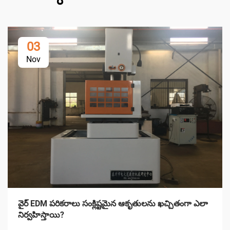
03
Nov
వైర్ EDM పరికరాలు సంక్లిష్టమైన ఆకృతులను ఖచ్చితంగా ఎలా
నిర్వహిస్తాయి?