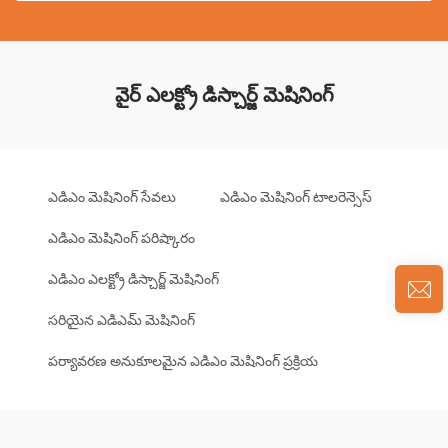
వైర్ ఎలక్ట్రో డిస్చార్జ్ మెషినింగ్
ఎడిఎం మెషినింగ్ సేవలు
ఎడిఎం మెషినింగ్ టాలరెన్సెస్
ఎడిఎం మెషినింగ్ పరిష్కారం
ఎడిఎం ఎలక్ట్రో డిస్చార్జ్ మెషినింగ్
సరియైన ఎడిఎమ్ మెషినింగ్
పర్యావరణ అనుకూలమైన ఎడిఎం మెషినింగ్ ప్రక్రియ