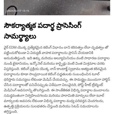
సౌకర్యాత్మక పదార్థ ప్రాసెసింగ్
సామర్థ్యాలు
వైర్ EDM యొక్క ప్రత్యేకమైన కటింగ్ విధానం దాని కఠినత్వం లేదా దృఢత్వం తో
పట్టించుకోకుండా ఏ విద్యుత్ వాహక పదార్థాలను ప్రాసెస్ చేయడానికి
అనుమతిస్తుంది. ఇది ఉక్కు మరియు అల్యూమినియం వంటి సాధారణ పదార్థాల
నుండి టైటానియం, ఇన్కోనెల్ మరియు కార్బైడ్లు వంటి వింత మిశ్రమాల వరకు
విస్తరిస్తుంది. కటింగ్ ప్రక్రియ యొక్క నాన్-కాంటాక్ట్ స్వభావం అత్యంత కఠినమైన
పదార్థాలను కూడా సాంప్రదాయిక కటింగ్ పద్ధతులకు సంబంధించిన టూల్
ధరిస్తారు సమస్యలు లేకుండా మెషిన్ చేయవచ్చు. ఈ సామర్థ్యం ముందుగా హార్డెన్
చేసిన పదార్థాలతో పనిచేసప్పుడు విశేషంగా విలువైనది, పోస్ట్-హీట్ ట్రీట్మెంట్
మెషినింగ్ అవసరాన్ని తొలగిస్తుంది. ఈ సాంకేతికత విభిన్న పదార్థాల మందాలను
సమర్థవంతంగా నిర్వహించగలదు మరియు పారామితి మార్పులు లేదా టూల్
మార్పులకు అవసరం లేకుండా విభిన్న పదార్థాల మధ్య పరివర్తన చెందగలదు,
ఉత్పత్తి ప్రక్రియలను సులభతరం చేస్తుంది మరియు సెటప్ సమయాలను
తగ్గిస్తుంది.