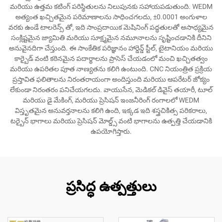
మరియు ఉత్తమ కటింగ్ పరిస్థితులను నిలుపునకు సహాయపడుతుంది. WEDM
అత్యంత ఖచ్చితమైన పరిమాణాలను సాధించగలదు, ±0.0001 అంగుళాల
వరకు ఉండే టాలరెన్స్ తో, ఇది సాంప్రదాయిక మెషినింగ్ పద్ధతులతో అసాధ్యమైన
సంక్లిష్టమైన జ్యామితి మరియు సూక్ష్మమైన నమూనాలను సృష్టించడానికి దీనిని
అనువైనదిగా చేస్తుంది. ఈ సాంకేతిక పరిజ్ఞానం హార్డెన్డ్ స్టీల్, టైటానియం మరియు
కార్బైడ్ వంటి కఠినమైన పదార్థాలను ప్రాసెస్ చేయడంలో మంచి ఖచ్చితత్వం
మరియు ఉపరితల పూత నాణ్యతను కలిగి ఉంటుంది. CNC నియంత్రిత ప్రక్రియ
ప్రస్తావిత ఫలితాలను నిరంతరాయంగా అందిస్తుంది మరియు ఆపరేటర్ జోక్యం
లేకుండా నిరంతరం పనిచేయగలదు. వాయుసేన, మెడికల్ డివైస్ తయారీ, టూల్
మరియు డై మేకింగ్, మరియు ప్రెసిషన్ ఇంజనీరింగ్ రంగాలలో WEDM
విస్తృతమైన అనువర్తనాలను కలిగి ఉంది, ఇక్కడ ఇది శస్త్రచికిత్స పరికరాలు,
టర్బైన్ భాగాలు మరియు ప్రెసిషన్ మోల్డ్స్ వంటి భాగాలను ఉత్పత్తి చేయడానికి
ఉపయోగిస్తారు.
ప్రసిద్ధ ఉత్పత్తులు