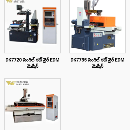
DK7720 సింగిల్-కట్ వైర్ EDM
DK7735 సింగిల్-కట్ వైర్ EDM
మెషీన్
మెషీన్