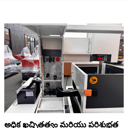
అధిక ఖచ్చితత్వం మరియు పరిశుభ్రత