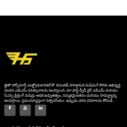
తైజౌ హార్స్‌మార్గ్ ఎలక్ట్రోమెకానికల్ కో. లిమిటెడ్ పారిశ్రామిక మషినింగ్ కొరకు అభివృద్ధి
చెందిన ఎడిఎమ్ పరిష్కారాలను అందిస్తుంది. మా ఫాస్ట్-స్పీడ్ వైర్ ఎడిఎమ్ మరియు
సిఎన్సి డ్రిల్లింగ్ మెషిన్లు అధిక ఖచ్చితత్వం, నమ్మకమైనతనం మరియు సామర్థ్యాన్ని
అందిస్తాయి. ప్రపంచవ్యాప్తంగా విశ్వసనీయం. ఇప్పుడు ధరల వివరాలను కోరండి.