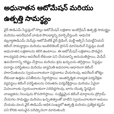
అధునాతన ఆటోమేషన్ మరియు
ఉత్పత్తి సామర్థ్యం
వైర్ ఈడిఎమ్ సిస్టమ్లలో సొల్లు ఆటోమేషన్ లక్షణాల ఇంటిగ్రేషన్ ఉత్పత్తి సామర్థ్యం
మరియు ఆపరేషనల్ వాడుక సౌలభ్యాన్ని మార్చివేస్తుంది. ఆధునిక
డబ్ల్యూఈడిఎమ్ మెషీన్లు ఆటోమేటిక్ వైర్ థ్రెడింగ్, మల్టీ-అక్సిస్ సిమల్టేనియస్
కటింగ్ సామర్థ్యాలు మరియు ఇంటెలిజెంట్ ప్రాసెస్ మానిటరింగ్ సిస్టమ్లు వంటి
అధునాతన లక్షణాలను కలిగి ఉంటాయి. ఈ ఆటోమేషన్ లక్షణాలు పొడవైన
కాలవ్యవధి పాటు ఆపరేటర్ లేకుండా పని చేయడాన్ని అనుమతిస్తాయి, మెషీన్
ఉపయోగాన్ని గరిష్టం చేస్తాయి మరియు శ్రమ ఖర్చులను తగ్గిస్తాయి. సిస్టమ్లు
పదార్థం పరిస్థితులు మరియు జ్యామితి అవసరాల ఆధారంగా కటింగ్
పారామితులను స్వయంచాలకంగా సర్దుబాటు చేయగలవు, ఆపరేటర్ జోక్యం
లేకుండా ఉత్తమ పనితీరును నిర్ధారిస్తాయి. అంతర్నిర్మిత నాణ్యత పర్యవేక్షణ
వ్యవస్థలు కటింగ్ పరిస్థితులను నిరంతరం పర్యవేక్షిస్తాయి మరియు ఏవైనా
విచలనాలకు స్వయంచాలకంగా సరిదిద్దగలవు, భాగం యొక్క స్థిరమైన
నాణ్యతను నిలుపును కొనసాగిస్తాయి. సంక్లిష్టమైన కటింగ్ మార్గాలను ప్రోగ్రామ్
చేయగల సామర్థ్యం మరియు ఖచ్చితత్వంతో వాటిని స్వయంచాలకంగా అమలు
చేయడం వలన వైర్ ఈడిఎమ్ అధిక సంఖ్యలో ఉత్పత్తి మరియు ప్రత్యేక కస్టమ్
పని కొరకు అనువైన పరిష్కారంగా మారుతుంది.