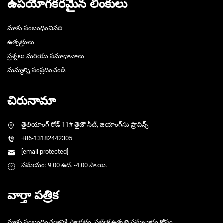
ఉపయోగకరమైన లింకులు
మాకు సంబంధించినది
ఉత్పత్తులు
ప్రశ్నలు మరియు సమాధానాలు
మమ్మల్ని సంప్రదించండి
చిరునామా
తైలియాంగ్ రోడ్ 11# తైజౌ సిటీ, జియాంగ్‌సు ప్రావిన్స్
+86-13182442305
[email protected]
సమయం: 9.00 ఉద. -4.00 సా.యి.
వార్తా పత్రిక
మాకు సంబంధించడానికి స్వాగతం, ప్రత్యేక ఉత్పత్తి సమాచారం కోసం