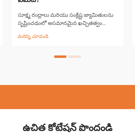
సూక్ష్మ రంధ్రాలు మరియు సంక్లిష్ట జ్యామితులను
సృష్టించడంలో అసమానమైన ఖచ్చితత్వం
మరియు అనుకూల్యతను అందించడం ద్వారా
మరిన్ని చూడండి
EDM డ్రిల్లింగ్ ఖచ్చితమైన తయారీ పరిశ్రమను
విప్లవాత్మకంగా మార్చింది. ఈ అధునాతన
మెషినింగ్ పద్ధతి పదార్థాన్ని తొలగించడానికి
విద్యుత్ డిస్చార్జ్‌ను ఉపయోగిస్తుంది, ఇది మా...
ఉచిత కోటేషన్ పొందండి