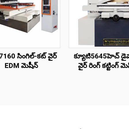
160 సింగిల్-కట్ వైర్
క్యూటి5645హెచ్ డై
EDM మెషీన్
వైర్ రింగ్ కట్టింగ్ మె