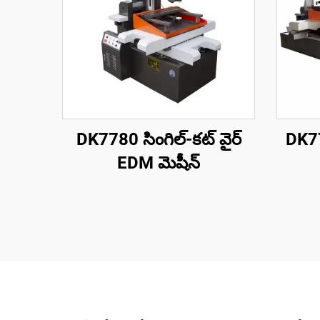
DK7780 సింగిల్-కట్ వైర్
DK77
EDM మెషీన్