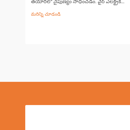
తయారీలో నైపుణ్యం సాధించడం. వైర్ ఎలక్ట్రికల్
డిస్చార్జ్ మెషినింగ్ (EDM) ఆధునిక ఖచ్చితమైన
మరిన్ని చూడండి
తయారీలో ఒక ముఖ్యమైన భాగంగా ఉంది,
సంక్లిష్టమైన ఆకారాలు మరియు సంకీర్ణ డిజైన్‌లను
సృష్టించడంలో అసమానమైన సామర్థ్యాలను
అందిస్తుంది...