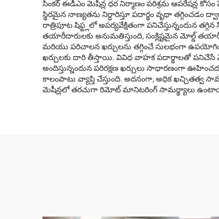
సింకర్ ఈడీఎం మెషీన్ల ధర నిర్మాణం పరిశ్రమ ఆపరేషన్ల కో
స్థిరమైన నాణ్యతను నిర్ధారిస్తూ పదార్థం వృథా తగ్గించడం
రాత్రిపూట షిఫ్ట్లలో అపర్యవేక్షితంగా పనిచేస్తున్నందున తగ
తయారీదారులకు అనుమతిస్తుంది, సంక్లిష్టమైన మోల్డ్ తయారీ
మరియు పరిచాలన ఖర్చులను తగ్గించే సులభంగా ఉపయోగించడ
ఖర్చులకు దారి తీస్తాయి. వివిధ వాహక పదార్థాలతో పనిచేసే
అందిస్తున్నందున పరిరక్షణ ఖర్చులు సాధారణంగా ఊహించదగిన
కాలంపాటు వ్యాప్తి చేస్తుంది. అదనంగా, అధిక ఖచ్చితత్వ 
మెషీన్లలో తరచుగా రిమోట్ మానిటరింగ్ సామర్థ్యాలు ఉంటాయి