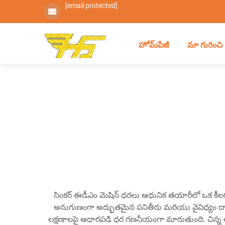
[email protected]
హోమ్‌పేజీ
మా గురించి
సింకర్ ఈడీఎం మెషిన్ ధరలు ఆధునిక తయారీలో ఒక కీలకమ
అనుగుణంగా అద్భుతమైన పనితీరు మరియు వైవిధ్యం ద్వారా
లక్షణాలపై ఆధారపడి ధర గణనీయంగా మారుతుంది. చిన్న ఆ