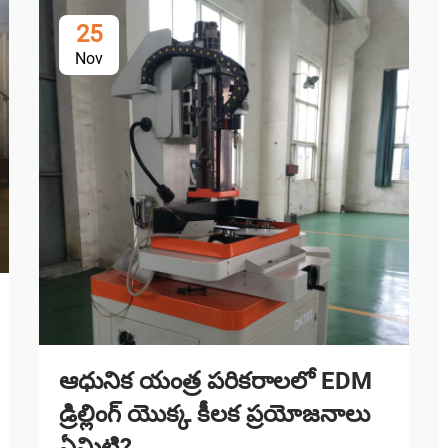
25
Nov
ఆధునిక యంత్ర పరికరాలలో EDM
డ్రిల్లింగ్ యొక్క కీలక ప్రయోజనాలు
ఏమిటి?