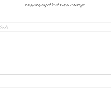
మా ప్రతినిధి త్వరలో మీతో సంప్రదించనున్నారు.