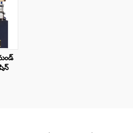
మండ్
షిన్