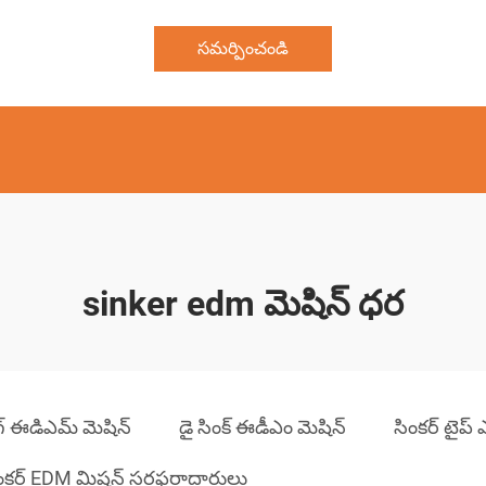
సమర్పించండి
sinker edm మెషిన్ ధర
ంగ్ ఈడిఎమ్ మెషిన్
డై సింక్ ఈడీఎం మెషిన్
సింకర్ టైప్
ంకర్ EDM మిషన్ సరఫరాదారులు