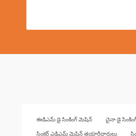
ఈడిఎమ్ డై సింకింగ్ మెషిన్
చైనా డై సింకి
సింకర్ ఎడిఎమ్ మెషిన్ తయారీదారులు
సి