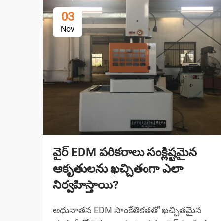
03
Nov
వైర్ EDM పరికరాలు సంక్లిష్టమైన
ఆకృతులను ఖచ్చితంగా ఎలా
నిర్వహిస్తాయి?
అధునాతన EDM సాంకేతికతతో ఖచ్చితమైన