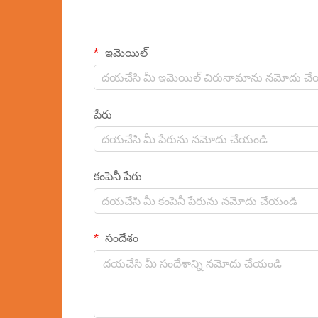
ఇమెయిల్
పేరు
కంపెనీ పేరు
సందేశం