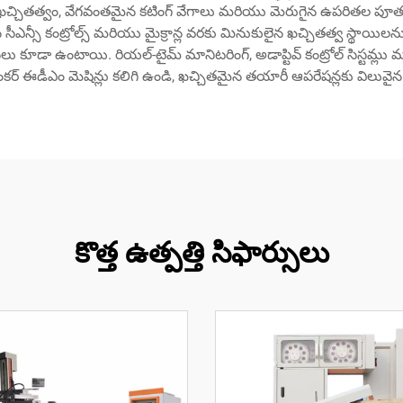
గైన ఖచ్చితత్వం, వేగవంతమైన కటింగ్ వేగాలు మరియు మెరుగైన ఉపరితల పూ
్టమైన సీఎన్సీ కంట్రోల్స్ మరియు మైక్రాన్ల వరకు మినుకులైన ఖచ్చితత్వ స్థ
ూడా ఉంటాయి. రియల్-టైమ్ మానిటరింగ్, అడాప్టివ్ కంట్రోల్ సిస్టమ్లు మరియ
కర్ ఈడీఎం మెషిన్లు కలిగి ఉండి, ఖచ్చితమైన తయారీ ఆపరేషన్లకు విలువైన 
కొత్త ఉత్పత్తి సిఫార్సులు