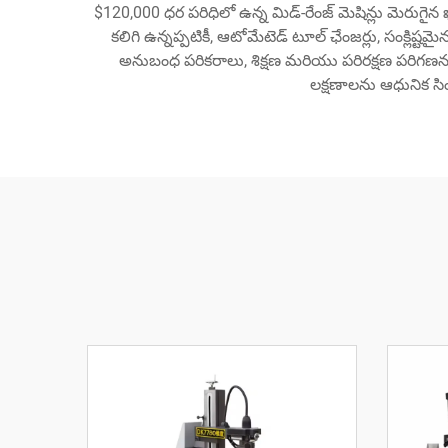
$120,000 ధర పరిధిలో ఉన్న మిడ్-రేంజ్ మెషిన్లు మెరు
కలిగి ఉన్నప్పటికీ, ఆటోమేటెడ్ టూల్ ఛేంజర్లు, సంక్లిష
అనుబంధ పరికరాలు, శిక్షణ మరియు పరిరక్షణ పరిగణనలు క
లక్షణాలను ఆధునిక సిం