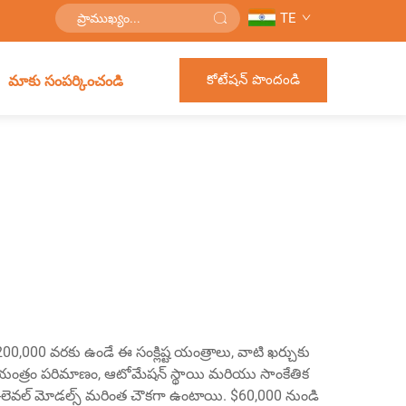
TE
కోటేషన్ పొందండి
మాకు సంపర్కించండి
,000 వరకు ఉండే ఈ సంక్లిష్ట యంత్రాలు, వాటి ఖర్చుకు
యి. యంత్రం పరిమాణం, ఆటోమేషన్ స్థాయి మరియు సాంకేతిక
ీ-లెవల్ మోడల్స్ మరింత చౌకగా ఉంటాయి. $60,000 నుండి