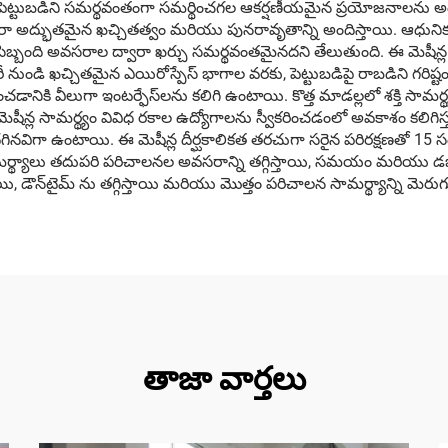
సం పెట్టుబడిని సమర్థవంతంగా సమర్థించగల ఆకర్షణీయమైన ప్రయోజనాలను అంది
 ద్వారా అద్భుతమైన ఖచ్చితత్వం మరియు పునరావృతాన్ని అందిస్తాయి. ఆధున
్గిన సిబ్బంది అవసరాల ద్వారా ఖర్చు సమర్థవంతమైనదని తేలుతుంది. ఈ మెషీన్ల 
 నుండి ఖచ్చితమైన ఎయిరోస్పేస్ భాగాల వరకు, పెట్టుబడిపై రాబడిని గరిష్ట
ానికి వీలుగా ఇంటర్ఫేస్‌లను కలిగి ఉంటాయి. కొత్త మాడల్లలో శక్తి 
 మెషీన్ల సామర్థ్యం వివిధ రకాల ఉద్యోగాలను స్వీకరించడంలో అవకాశం కలిగి
విగా ఉంటాయి. ఈ మెషీన్ల దీర్ఘకాలికత తరచుగా సరైన పరిరక్షణతో 15 సంవత
సామర్థ్యాలు తదుపరి పరిచాలనల అవసరాన్ని తగ్గిస్తాయి, సమయం మరియు డబ్
, డౌన్‌టైమ్ ను తగ్గిస్తాయి మరియు మొత్తం పరిచాలన సామర్థ్యాన్ని మెరుగ
తాజా వార్తలు