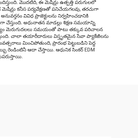
స్తుంది. మొదటిది, ఈ మెషీన్లు ఉత్పత్తి పరుగులలో
ిక మెషీన్లు కనీస పర్యవేక్షణతో పనిచేయగలవు, తరచుగా
అనువర్తనం వివిధ ప్రాజెక్టులను నిర్వహించడానికి
ంగా చేస్తుంది. అధునాతన మాడల్లు శిక్షణ సమయాన్ని
సామర్థ్యం మెరుగుదలలు సమయంతో పాటు తక్కువ పరిచాలన
స్తుంది. చాలా తయారీదారులు విస్తృతమైన సేవా ప్యాకేజీలను
్సరాలు మించిపోతుంది, ప్రారంభ పెట్టుబడిని పెద్ద
బు రెండింటినీ ఆదా చేస్తాయి. ఆధునిక సింకర్ EDM
ుపరుస్తాయి.