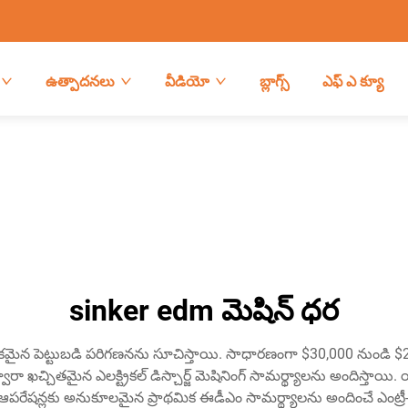
ఉత్పాదనలు
వీడియో
బ్లాగ్స్
ఎఫ్ ఎ క్యూ
sinker edm మెషిన్ ధర
ైన పెట్టుబడి పరిగణనను సూచిస్తాయి. సాధారణంగా $30,000 నుండి $200
 ఖచ్చితమైన ఎలక్ట్రికల్ డిస్చార్జ్ మెషినింగ్ సామర్థ్యాలను అందిస్తా
పరేషన్లకు అనుకూలమైన ప్రాథమిక ఈడీఎం సామర్థ్యాలను అందించే ఎంట్ర