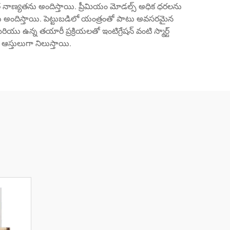
త నాణ్యతను అందిస్తాయి. ప్రీమియం మోడల్స్ అధిక ధరలను
ాయిలను అందిస్తాయి. పెట్టుబడిలో యంత్రంతో పాటు అవసరమైన
ు ఉన్న తయారీ ప్రక్రియలతో ఇంటిగ్రేషన్ వంటి స్మార్ట్
ఆస్తులుగా నిలుస్తాయి.