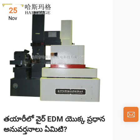
25
1
Nov
De
తయారీలో వైర్ EDM యొక్క ప్రధాన
వైర
అనువర్తనాలు ఏమిటి?
ఏయే