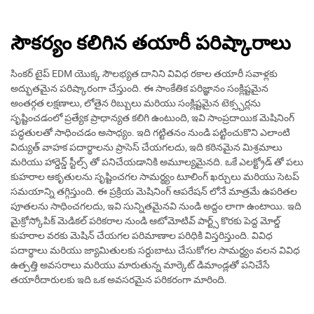
సౌకర్యం కలిగిన తయారీ పరిష్కారాలు
సింకర్ టైప్ EDM యొక్క సౌలభ్యత దానిని వివిధ రకాల తయారీ సవాళ్లకు
అద్భుతమైన పరిష్కారంగా చేస్తుంది. ఈ సాంకేతిక పరిజ్ఞానం సంక్లిష్టమైన
అంతర్గత లక్షణాలు, లోతైన రిబ్బులు మరియు సంక్లిష్టమైన టెక్స్చర్లను
సృష్టించడంలో ప్రత్యేక ప్రాధాన్యత కలిగి ఉంటుంది, ఇవి సాంప్రదాయిక మెషినింగ్
పద్ధతులతో సాధించడం అసాధ్యం. ఇది గట్టితనం నుండి పట్టించుకొని ఎలాంటి
విద్యుత్ వాహక పదార్థాలను ప్రాసెస్ చేయగలదు, ఇది కఠినమైన మిశ్రమాలు
మరియు హార్డెన్డ్ స్టీల్స్ తో పనిచేయడానికి అమూల్యమైనది. ఒకే ఎలక్ట్రోడ్ తో పలు
కుహరాల ఆకృతులను సృష్టించగల సామర్థ్యం టూలింగ్ ఖర్చులు మరియు సెటప్
సమయాన్ని తగ్గిస్తుంది. ఈ ప్రక్రియ మెషినింగ్ ఆపరేషన్ లోనే మాత్రమే ఉపరితల
పూతలను సాధించగలదు, ఇవి సున్నితమైనవి నుండి అద్దం లాగా ఉంటాయి. ఇది
మైక్రోస్కోపిక్ మెడికల్ పరికరాల నుండి ఆటోమోటివ్ పార్ట్స్ కొరకు పెద్ద మోల్డ్
కుహరాల వరకు మెషిన్ చేయగల పరిమాణాల పరిధికి విస్తరిస్తుంది. వివిధ
పదార్థాలు మరియు జ్యామితులకు సర్దుబాటు చేసుకోగల సామర్థ్యం వలన వివిధ
ఉత్పత్తి అవసరాలు మరియు మారుతున్న మార్కెట్ డిమాండ్లతో పనిచేసే
తయారీదారులకు ఇది ఒక అవసరమైన పరికరంగా మారింది.