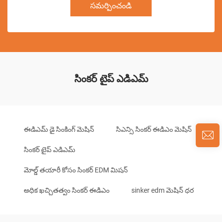
సమర్పించండి
సింకర్ టైప్ ఎడిఎమ్
ఈడిఎమ్ డై సింకింగ్ మెషిన్
సిఎన్సి సింకర్ ఈడిఎం మెషిన్
సింకర్ టైప్ ఎడిఎమ్
మోల్డ్ తయారీ కోసం సింకర్ EDM మిషన్
అధిక ఖచ్చితత్వం సింకర్ ఈడిఎం
sinker edm మెషిన్ ధర