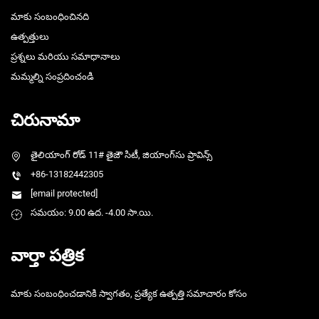
మాకు సంబంధించినది
ఉత్పత్తులు
ప్రశ్నలు మరియు సమాధానాలు
మమ్మల్ని సంప్రదించండి
చిరునామా
తైలియాంగ్ రోడ్ 11# తైజౌ సిటీ, జియాంగ్‌సు ప్రావిన్స్
+86-13182442305
[email protected]
సమయం: 9.00 ఉద. -4.00 సా.యి.
వార్తా పత్రిక
మాకు సంబంధించడానికి స్వాగతం, ప్రత్యేక ఉత్పత్తి సమాచారం కోసం