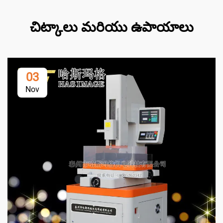
చిట్కాలు మరియు ఉపాయాలు
03
Nov