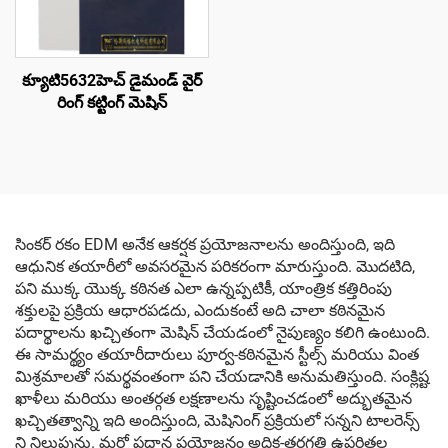
క్యూటి5632హెచ్ డైమండ్ వైర్
రింగ్ కట్టింగ్ మెషిన్
సింకర్ రకం EDM అనేక ఆకర్షక ప్రయోజనాలను అందిస్తుంది, ఇది
ఆధునిక తయారీలో అవసరమైన పరికరంగా మారుస్తుంది. మొదటిది,
పని ముక్క యొక్క కఠినత ఎలా ఉన్నప్పటికీ, యాంత్రిక కత్తిరింపు
శక్తులపై ప్రక్రియ ఆధారపడదు, ఎందుకంటే అది చాలా కఠినమైన
పదార్థాలను ఖచ్చితంగా మెషిన్ చేయడంలో నైపుణ్యం కలిగి ఉంటుంది.
ఈ సామర్థ్యం తయారీదారులు పూర్వ-కఠినమైన స్టీల్స్ మరియు వింత
మిశ్రమాలతో సమర్థవంతంగా పని చేయడానికి అనుమతిస్తుంది. సంక్లిష్ట
ఖాళీలు మరియు అంతర్గత లక్షణాలను సృష్టించడంలో అద్భుతమైన
ఖచ్చితత్వాన్ని ఇది అందిస్తుంది, మెషినింగ్ ప్రక్రియలో సన్నని టాలరెన్స్
ని నిలుపును. మరో ప్రధాన ప్రయోజనం అధిక-తరగతి ఉపరితల