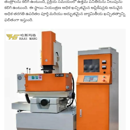
తంత్రాలను కలిగి ఉంటుంది, ప్రక్రియ సమయంలో ఉత్తమ పనితీరును నిలుపును
కలిగి ఉంటుంది. ఈ స్థాయి నియంత్రణ అధిక-ఖచ్చితమైన అప్లికేషన్లకు అనువైన
అధిక-తరగతి ఉపరితల పూర్తి మరియు అద్భుతమైన జ్యామితీయ ఖచ్చితత్వాన్ని
ఫలితంగా ఇస్తుంది.