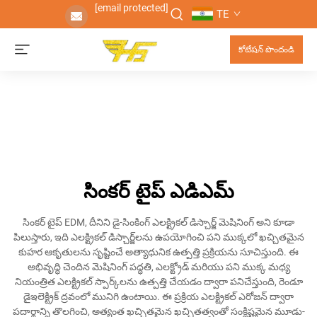
[email protected]
TE
కోటేషన్ పొందండి
సింకర్ టైప్ ఎడిఎమ్
సింకర్ టైప్ EDM, దీనిని డై-సింకింగ్ ఎలక్ట్రికల్ డిస్చార్జ్ మెషినింగ్ అని కూడా
పిలుస్తారు, ఇది ఎలక్ట్రికల్ డిస్చార్జ్‌లను ఉపయోగించి పని ముక్కలో ఖచ్చితమైన
కుహర ఆకృతులను సృష్టించే అత్యాధునిక ఉత్పత్తి ప్రక్రియను సూచిస్తుంది. ఈ
అభివృద్ధి చెందిన మెషినింగ్ పద్ధతి, ఎలక్ట్రోడ్ మరియు పని ముక్క మధ్య
నియంత్రిత ఎలక్ట్రికల్ స్పార్క్‌లను ఉత్పత్తి చేయడం ద్వారా పనిచేస్తుంది, రెండూ
డైఇలెక్ట్రిక్ ద్రవంలో మునిగి ఉంటాయి. ఈ ప్రక్రియ ఎలక్ట్రికల్ ఎరోజన్ ద్వారా
పదార్థాన్ని తొలగించి, అత్యంత ఖచ్చితమైన ఖచ్చితత్వంతో సంక్లిష్టమైన మూడు-