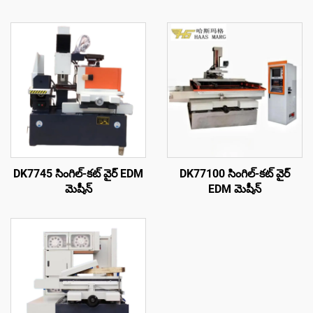
DK7745 సింగిల్-కట్ వైర్ EDM
DK77100 సింగిల్-కట్ వైర్
మెషీన్
EDM మెషీన్