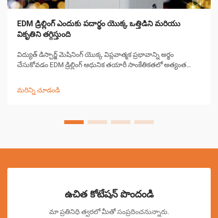
EDM డ్రిల్లింగ్ ఎందుకు పదార్థం యొక్క ఒత్తిడిని మరియు
వికృతిని తగ్గిస్తుంది
విద్యుత్ డిస్చార్జ్ మెషినింగ్ యొక్క విప్లవాత్మక ప్రభావాన్ని అర్థం
చేసుకోవడం EDM డ్రిల్లింగ్ ఆధునిక తయారీ సాంకేతికతలో అత్యంత
గణనీయమైన పురోగతులలో ఒకటిగా నిలిచింది. ఈ సంక్లిష్టమైన
మెషినింగ్ ప్రక్రియ పరిశ్రమలు పూర్వ-...
మరిన్ని చూడండి
ఉచిత కోటేషన్ పొందండి
మా ప్రతినిధి త్వరలో మీతో సంప్రదించనున్నారు.