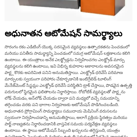
అధునాతన ఆటోమేషన్ సామర్థ్యాలు
సొరంగం రకం ఎడిటింగ్ యొక్క సరసమైన వ్యవస్థలు ఉత్పాదకతను పెంచడంలో
మరియు పనితీరు సామర్థ్యాన్ని పెంచడంలో సమగ్ర ఆటోమేషన్ లక్షణాలను కలిగి
ఉంటాయి. ఈ యంత్రాలు అనేక ఎలక్ట్రోడ్లను నిర్వహించగల ఎలక్ట్రోడ్ మార్పు
వ్యవస్థలను కలిగి ఉంటాయి, ఇవి విభిన్న కుహరాల ఆకారాలను అవసరమైన
పార్ట్ల కొరకు అపరిమిత పనిని అనుమతిస్తాయి. ఎలక్ట్రోడ్ ధరివేసే పరిమాణ
మార్పులకు స్వయంగా పరిహారం చేకూర్చడానికి ఇంటిగ్రేటెడ్ టూలింగ్
మేనేజ్‌మెంట్ సిస్టమ్లు ఎలక్ట్రోడ్ ధరివేసే పరిస్థితిని ట్రాక్ చేస్తాయి, పొడవైన ఉత్పత్తి
పరుగులలో స్థిరమైన ఫలితాలను నిర్ధారిస్తాయి. రోబోటిక్ వ్యవస్థలతో పార్ట్లను
లోడ్ చేయడం, అన్‌లోడ్ చేయడం ద్వారా పని మధ్యలో వచ్చే సమయాన్ని
తగ్గించడం వరకు పని భాగాల నిర్వహణకు ఆటోమేషన్ పొడిగించబడింది.
అధునాతన ప్రోగ్రామింగ్ సామర్థ్యాలు సముదాయ మెషినింగ్ వరుసలను
స్వయంగా నిర్వహించడాన్ని అనుమతిస్తాయి, అలాగే ప్రక్రియ స్థిరత్వం మరియు
పార్ట్ నాణ్యతను నిర్ధారించడానికి వాస్తవిక సమయ పర్యవేక్షణ వ్యవస్థలు
ఉంటాయి. ఈ స్థాయి ఆటోమేషన్ సిబ్బంది ఖర్చులను తగ్గిస్తుంది, యంత్రం
ఉపయోగాన్ని పెంచుతుంది మరియు ఉత్పత్తి పరుగులలో స్థిరమైన నాణ్యతను