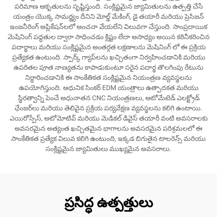
పరిమాణ ఆకృతులను సృష్టిస్తుంది. సంక్లిష్టమైన జ్యామితులను ఉత్పత్తి చేసే
యంత్రం యొక్క సామర్థ్యం దీనిని మోల్డ్ మేకింగ్, డై తయారీ మరియు ప్రెసిజన్
ఇంజనీరింగ్ అప్లికేషన్‌లలో అంచనా వేయలేని విలువగా చేస్తుంది. సాంప్రదాయిక
మెషినింగ్ పద్ధతుల ద్వారా సాధించడం క్లిష్టం లేదా అసాధ్యం అయిన కఠినీకరించిన
పదార్థాలు మరియు సంక్లిష్టమైన అంతర్గత లక్షణాలను మెషినింగ్ లో ఈ ప్రక్రియ
ప్రత్యేకత ఉంటుంది. స్పార్క్ గ్యాప్‌లను ఖచ్చితంగా నిర్వహించడానికి మరియు
ఉపరితల పూత నాణ్యతను కాపాడుకుంటూ సరైన పదార్థ తొలగింపు రేటును
నిర్ధారించడానికి ఈ సాంకేతికత సంక్లిష్టమైన నియంత్రణ వ్యవస్థలను
ఉపయోగిస్తుంది. ఆధునిక సింకర్ EDM యంత్రాలు ఉత్పాదకత మరియు
స్థిరత్వాన్ని పెంచే అధునాతన CNC నియంత్రణలు, ఆటోమేటెడ్ ఎలక్ట్రోడ్
ఛేంజర్‌లు మరియు తెలివైన ప్రక్రియ పర్యవేక్షణ వ్యవస్థలను కలిగి ఉంటాయి.
ఎయిరోస్పేస్, ఆటోమోటివ్ మరియు మెడికల్ డివైస్ తయారీ వంటి అవసరాలకు
అవసరమైన అత్యంత ఖచ్చితమైన భాగాలను అవసరమైన పరిశ్రమలలో ఈ
సాంకేతికత ప్రత్యేక విలువ కలిగి ఉంటుంది, ఇక్కడ బిగుతైన టాలరెన్స్ మరియు
సంక్లిష్టమైన జ్యామితులు ముఖ్యమైన అవసరాలు.
ప్రసిద్ధ ఉత్పత్తులు