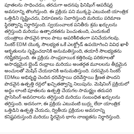
పూతలను సాధించడం, తరచుగా అదనపు ఫినిషింగ్ ఆపరేషన్ల
అవసరాన్ని తొలగిస్తుంది. ఈ ప్రక్రియ పని ముక్కపై ఎటువంటి యాంత్రిక
ఒత్తిడిని సృష్టించదు, విరూపణను నివారిస్తుంది మరియు పరిమాణ
స్థిరత్వాన్ని నిర్ధారిస్తుంది. స్వయంచాలక పనితీరు శ్రమ ఖర్చులను
తగ్గిస్తుంది మరియు ఉత్పాదకతను పెంచుతుంది, ఎందుకంటే
యంత్రాలు పొడవైన కాలం పాటు అపరిశీలితంగా పనిచేయగలవు.
సింకర్ EDM యొక్క సౌలభ్యత ఒకే ఎలక్ట్రోడ్ ఉపయోగించి వివిధ ఖాళీ
ఆకృతులను సృష్టించడానికి అనుమతిస్తుంది, తయారీ సౌలభ్యతను
గరిష్టీకరిస్తుంది. ఈ ప్రక్రియ సాంప్రదాయిక కత్తిరింపు పరికరాలతో
అసాధ్యమైన బ్లైండ్ రంధ్రాలు మరియు అంతర్గత మూలలను తీవ్రమైన
అంచులతో మెషిన్ చేయడానికి అనుమతిస్తుంది. సరసమైన సింకర్
EDMలు అభివృద్ధి చెందిన ధరివేస్తాయి ధరివేస్తాయి క్షీణత పొందని
పొడవైన ఉత్పత్తి రన్లలో ఖచ్చితత్వాన్ని నిలుపును. మెషినింగ్ ప్రక్రియలో
అద్దం లాంటి పూతలను ఉత్పత్తి చేయగల సామర్థ్యం తదుపరి
ప్రాసెసింగ్ అవసరాలను తగ్గిస్తుంది మరియు సంబంధిత ఖర్చులను
తగ్గిస్తుంది. అదనంగా, ఈ ప్రక్రియ ఎటువంటి బుర్ర్లు లేదా యాంత్రిక
ఒత్తిడిని ఉత్పత్తి చేయదు, ద్వితీయ ప్రక్రియల అవసరాన్ని
కనిష్టపరుస్తుంది మరియు స్థిరమైన భాగం నాణ్యతను నిర్ధారిస్తుంది.