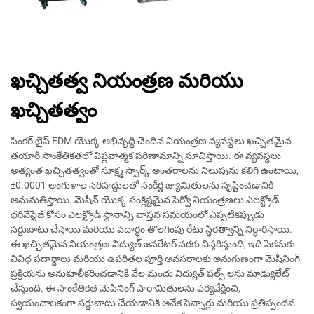
ఖచ్చితత్వ నియంత్రణ మరియు
ఖచ్చితత్వం
సింకర్ టైప్ EDM యొక్క అభివృద్ధి చెందిన నియంత్రణ వ్యవస్థలు ఖచ్చితమైన
తయారీ సాంకేతికతలో విప్లవాత్మక పరిణామాన్ని సూచిస్తాయి. ఈ వ్యవస్థలు
అత్యంత ఖచ్చితత్వంతో సూక్ష్మ స్పార్క్ అంతరాలను నిలుపును కలిగి ఉంటాయి,
±0.0001 అంగుళాల సరిహద్దులతో సంకీర్ణ జ్యామితులను సృష్టించడానికి
అనుమతిస్తాయి. మెషీన్ యొక్క సంక్లిష్టమైన సెర్వో నియంత్రణలు ఎలక్ట్రోడ్
ధరివేస్టేజ్ కోసం ఎలక్ట్రోడ్ స్థానాన్ని వాస్తవ సమయంలో ఎప్పటికప్పుడు
సర్దుబాటు చేస్తాయి మరియు పదార్థం తొలగింపు రేటు స్థిరత్వాన్ని నిర్ధారిస్తాయి.
ఈ ఖచ్చితమైన నియంత్రణ విద్యుత్ జనరేటర్ వరకు విస్తరిస్తుంది, ఇది సెకనుకు
వివిధ పదార్థాలు మరియు ఉపరితల పూర్తి అవసరాలకు అనుగుణంగా మెషినింగ్
ప్రక్రియను అనుకూలీకరించడానికి వేల మందు విద్యుత్ పల్స్ లను మాడ్యులేట్
చేస్తుంది. ఈ సాంకేతికత మెషినింగ్ పారామితులను పర్యవేక్షించి,
స్వయంచాలకంగా సర్దుబాటు చేయడానికి అనేక సెన్సార్లు మరియు ప్రతిస్పందన