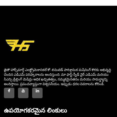
తైజౌ హార్స్‌మార్గ్ ఎలక్ట్రోమెకానికల్ కో. లిమిటెడ్ పారిశ్రామిక మషినింగ్ కొరకు అభివృద్ధి
చెందిన ఎడిఎమ్ పరిష్కారాలను అందిస్తుంది. మా ఫాస్ట్-స్పీడ్ వైర్ ఎడిఎమ్ మరియు
సిఎన్సి డ్రిల్లింగ్ మెషిన్లు అధిక ఖచ్చితత్వం, నమ్మకమైనతనం మరియు సామర్థ్యాన్ని
అందిస్తాయి. ప్రపంచవ్యాప్తంగా విశ్వసనీయం. ఇప్పుడు ధరల వివరాలను కోరండి.
ఉపయోగకరమైన లింకులు