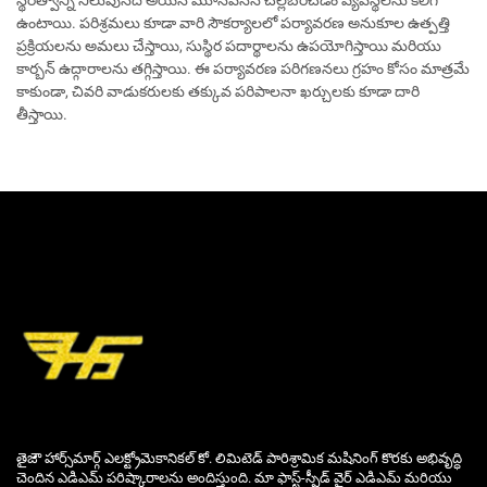
స్థిరత్వాన్ని నిలుపునది అయిన మూసివేసిన చల్లబరచడం వ్యవస్థలను కలిగి
ఉంటాయి. పరిశ్రమలు కూడా వారి సౌకర్యాలలో పర్యావరణ అనుకూల ఉత్పత్తి
ప్రక్రియలను అమలు చేస్తాయి, సుస్థిర పదార్థాలను ఉపయోగిస్తాయి మరియు
కార్బన్ ఉద్గారాలను తగ్గిస్తాయి. ఈ పర్యావరణ పరిగణనలు గ్రహం కోసం మాత్రమే
కాకుండా, చివరి వాడుకరులకు తక్కువ పరిపాలనా ఖర్చులకు కూడా దారి
తీస్తాయి.
తైజౌ హార్స్‌మార్గ్ ఎలక్ట్రోమెకానికల్ కో. లిమిటెడ్ పారిశ్రామిక మషినింగ్ కొరకు అభివృద్ధి
చెందిన ఎడిఎమ్ పరిష్కారాలను అందిస్తుంది. మా ఫాస్ట్-స్పీడ్ వైర్ ఎడిఎమ్ మరియు