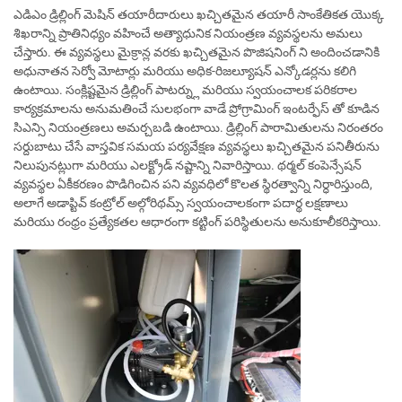
ఎడిఎం డ్రిల్లింగ్ మెషిన్ తయారీదారులు ఖచ్చితమైన తయారీ సాంకేతికత యొక్క
శిఖరాన్ని ప్రాతినిధ్యం వహించే అత్యాధునిక నియంత్రణ వ్యవస్థలను అమలు
చేస్తారు. ఈ వ్యవస్థలు మైక్రాన్ల వరకు ఖచ్చితమైన పొజిషనింగ్ ని అందించడానికి
అధునాతన సెర్వో మోటార్లు మరియు అధిక-రిజల్యూషన్ ఎన్కోడర్లను కలిగి
ఉంటాయి. సంక్లిష్టమైన డ్రిల్లింగ్ పాటర్న్లు మరియు స్వయంచాలక పరికరాల
కార్యక్రమాలను అనుమతించే సులభంగా వాడే ప్రోగ్రామింగ్ ఇంటర్ఫేస్ తో కూడిన
సిఎన్సి నియంత్రణలు అమర్చబడి ఉంటాయి. డ్రిల్లింగ్ పారామితులను నిరంతరం
సర్దుబాటు చేసే వాస్తవిక సమయ పర్యవేక్షణ వ్యవస్థలు ఖచ్చితమైన పనితీరును
నిలుపునట్లుగా మరియు ఎలక్ట్రోడ్ నష్టాన్ని నివారిస్తాయి. థర్మల్ కంపెన్సేషన్
వ్యవస్థల ఏకీకరణం పొడిగించిన పని వ్యవధిలో కొలత స్థిరత్వాన్ని నిర్ధారిస్తుంది,
అలాగే అడాప్టివ్ కంట్రోల్ అల్గోరిథమ్స్ స్వయంచాలకంగా పదార్థ లక్షణాలు
మరియు రంధ్రం ప్రత్యేకతల ఆధారంగా కట్టింగ్ పరిస్థితులను అనుకూలీకరిస్తాయి.