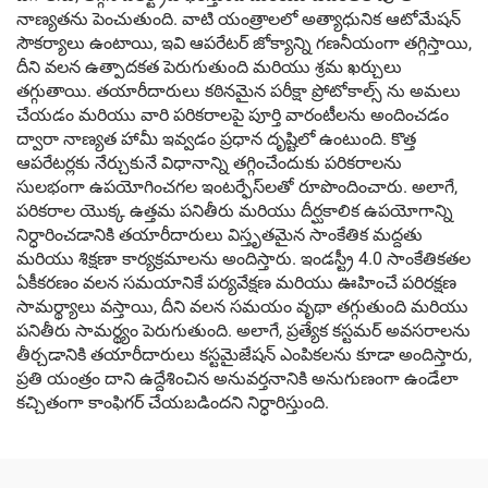
నాణ్యతను పెంచుతుంది. వాటి యంత్రాలలో అత్యాధునిక ఆటోమేషన్
సౌకర్యాలు ఉంటాయి, ఇవి ఆపరేటర్ జోక్యాన్ని గణనీయంగా తగ్గిస్తాయి,
దీని వలన ఉత్పాదకత పెరుగుతుంది మరియు శ్రమ ఖర్చులు
తగ్గుతాయి. తయారీదారులు కఠినమైన పరీక్షా ప్రోటోకాల్స్ ను అమలు
చేయడం మరియు వారి పరికరాలపై పూర్తి వారంటీలను అందించడం
ద్వారా నాణ్యత హామీ ఇవ్వడం ప్రధాన దృష్టిలో ఉంటుంది. కొత్త
ఆపరేటర్లకు నేర్చుకునే విధానాన్ని తగ్గించేందుకు పరికరాలను
సులభంగా ఉపయోగించగల ఇంటర్ఫేస్‌లతో రూపొందించారు. అలాగే,
పరికరాల యొక్క ఉత్తమ పనితీరు మరియు దీర్ఘకాలిక ఉపయోగాన్ని
నిర్ధారించడానికి తయారీదారులు విస్తృతమైన సాంకేతిక మద్దతు
మరియు శిక్షణా కార్యక్రమాలను అందిస్తారు. ఇండస్ట్రీ 4.0 సాంకేతికతల
ఏకీకరణం వలన సమయానికే పర్యవేక్షణ మరియు ఊహించే పరిరక్షణ
సామర్థ్యాలు వస్తాయి, దీని వలన సమయం వృథా తగ్గుతుంది మరియు
పనితీరు సామర్థ్యం పెరుగుతుంది. అలాగే, ప్రత్యేక కస్టమర్ అవసరాలను
తీర్చడానికి తయారీదారులు కస్టమైజేషన్ ఎంపికలను కూడా అందిస్తారు,
ప్రతి యంత్రం దాని ఉద్దేశించిన అనువర్తనానికి అనుగుణంగా ఉండేలా
కచ్చితంగా కాంఫిగర్ చేయబడిందని నిర్ధారిస్తుంది.