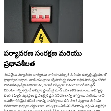
పర్యావరణ సంరక్షణ మరియు
ప్రభావశీలత
సరసమైన పర్యావరణ బాధ్యతను వారి రూపకల్పన మరియు ఉత్పత్తి ప్రక్రియలలో
ప్రాధాన్యత ఇస్తారు. వాటి యంత్రాలు శక్తి సామర్థ్య పరంగా అధిక సామర్థ్యం కలిగిన
ప్రామాణిక ప్రత్యేక పరికరాలను, అలాగే నిష్క్రియ సమయాలలో విద్యుత్
వినియోగాన్ని తగ్గించే తెలివైన స్టాండ్ బై మోడ్ లను కలిగి ఉంటాయి. అభివృద్ధి
చెందిన ఫిల్టర్ వ్యవస్థలు డై ఎలక్ట్రిక్ ద్రవ వినియోగాన్ని తగ్గిస్తాయి మరియు దాని
ఉపయోగకరమైన జీవిత కాలాన్ని పొడిగిస్తాయి, దీని వలన వ్యర్థాలు మరియు
పరిపాలనా ఖర్చులు తగ్గుతాయి. యంత్రాలు నీటి వినియోగాన్ని తగ్గించి, ఉష్ణోగ్రత