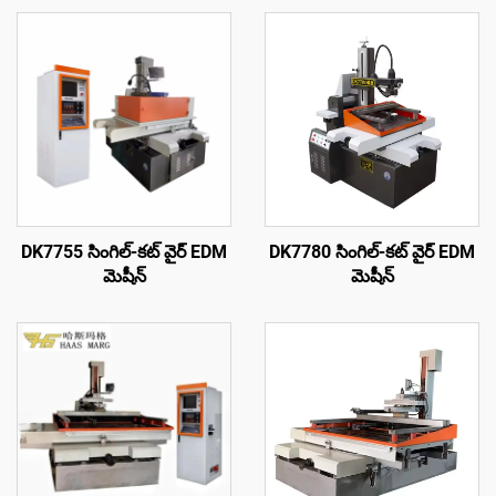
DK7755 సింగిల్-కట్ వైర్ EDM
DK7780 సింగిల్-కట్ వైర్ EDM
మెషీన్
మెషీన్