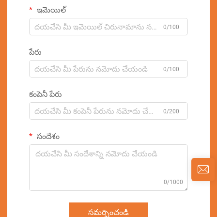
ఇమెయిల్
0/100
పేరు
0/100
కంపెనీ పేరు
0/200
సందేశం
0/1000
సమర్పించండి