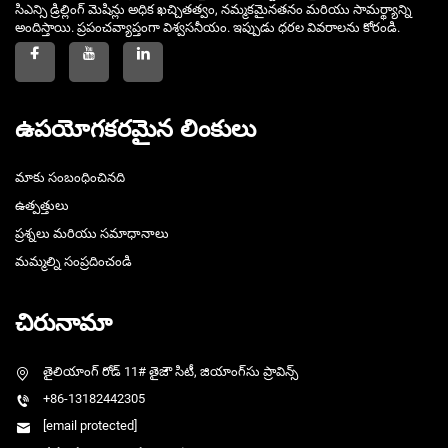
సిఎన్సి డ్రిల్లింగ్ మెషిన్లు అధిక ఖచ్చితత్వం, నమ్మకమైనతనం మరియు సామర్థ్యాన్ని
అందిస్తాయి. ప్రపంచవ్యాప్తంగా విశ్వసనీయం. ఇప్పుడు ధరల వివరాలను కోరండి.
ఉపయోగకరమైన లింకులు
మాకు సంబంధించినది
ఉత్పత్తులు
ప్రశ్నలు మరియు సమాధానాలు
మమ్మల్ని సంప్రదించండి
చిరునామా
తైలియాంగ్ రోడ్ 11# తైజౌ సిటీ, జియాంగ్‌సు ప్రావిన్స్
+86-13182442305
[email protected]