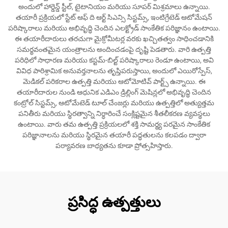
అందులో హార్డెన్డ్ స్టీల్, టైటానియం మరియు సూపర్ మిశ్రమాలు ఉన్నాయి.
తయారీ ప్రక్రియలో స్టేట్ ఆఫ్ ది ఆర్ట్ సిఎన్సి సిస్టమ్స్, ఇంటిగ్రేటెడ్ ఆటోమేషన్
పరిష్కారాలు మరియు అభివృద్ధి చెందిన ఎలక్ట్రోడ్ సాంకేతిక పరిజ్ఞానం ఉంటాయి.
ఈ తయారీదారులు తరచుగా మైక్రోమీటర్ల వరకు ఖచ్చితత్వం సాధించడానికి
సమర్థవంతమైన యంత్రాలను అందించడంపై దృష్టి పెడతారు. వారి ఉత్పత్తి
పరిధిలో సాధారణ మరియు కస్టమ్-బిల్ట్ పరిష్కారాలు రెండూ ఉంటాయి, అవి
వివిధ పారిశ్రామిక అనువర్తనాలను తృప్తిపరుస్తాయి, అందులో ఎయిరోస్పేస్,
మెడికల్ పరికరాల ఉత్పత్తి మరియు ఆటోమోటివ్ పార్ట్స్ ఉన్నాయి. ఈ
తయారీదారుల నుండి ఆధునిక ఎడిఎం డ్రిల్లింగ్ మెషిన్లలో అభివృద్ధి చెందిన
కంట్రోల్ సిస్టమ్స్, ఆటోమేటెడ్ టూల్ చేంజర్లు మరియు ఉత్పత్తిలో అత్యుత్తమ
పనితీరు మరియు స్థిరత్వాన్ని నిర్ధారించే సంక్లిష్టమైన శీతలీకరణ వ్యవస్థలు
ఉంటాయి. వారు తమ ఉత్పత్తి ప్రక్రియలలో శక్తి సామర్థ్య పరమైన సాంకేతిక
పరిజ్ఞానాలను మరియు స్థిరమైన తయారీ పద్ధతులను కలపడం ద్వారా
పర్యావరణ బాధ్యతను కూడా ప్రోత్సహిస్తారు.
ప్రసిద్ధ ఉత్పత్తులు