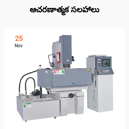
ఆచరణాత్మక సలహాలు
25
Nov