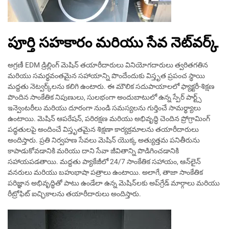
పూర్తి సహకారం మరియు సేవ నెట్‌వర్క్
అగ్రణీ EDM డ్రిల్లింగ్ మెషిన్ తయారీదారులు వినియోగదారులు త్వరితగతిన
మరియు సమర్థవంతమైన సహాయాన్ని పొందేందుకు విస్తృత ప్రపంచ స్థాయి
మద్దతు నెట్వర్క్‌లను కలిగి ఉంటారు. ఈ మౌలిక సదుపాయాలలో ఫ్యాక్టరీ-శిక్షణ
పొందిన సాంకేతిక నిపుణులు, సులభంగా అందుబాటులో ఉన్న స్పేర్ పార్ట్స్
ఇన్వెంటరీలు మరియు దూరంగా నుండి సమస్యలను గుర్తించే సామర్థ్యాలు
ఉంటాయి. మెషిన్ ఆపరేషన్, పరిరక్షణ మరియు అభివృద్ధి చెందిన ప్రోగ్రామింగ్
పద్ధతులపై అందించే విస్తృతమైన శిక్షణా కార్యక్రమాలను తయారీదారులు
అందిస్తారు. ప్రతి నిర్వహణ సేవలు మెషిన్ యొక్క అత్యుత్తమ పనితీరును
కాపాడుకోవడానికి మరియు దాని సేవా జీవితాన్ని పొడిగించడానికి
సహాయపడతాయి. మద్దతు ప్యాకేజీలో 24/7 సాంకేతిక సహాయం, ఆన్‌లైన్
వనరులు మరియు బహుభాషా పత్రాలు ఉంటాయి. అలాగే, తాజా సాంకేతిక
పరిజ్ఞాన అభివృద్ధితో పాటు ఉండేలా ఉన్న మెషిన్‌లకు అప్‌గ్రేడ్ మార్గాలు మరియు
రీట్రోఫిట్ ఐచ్ఛికాలను తయారీదారులు అందిస్తారు.