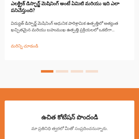
ఎలక్ట్రిక్ డిస్ఛార్జ్ మెషినింగ్ అంటే ఏమిటి మరియు ఇది ఎలా
పనిచేస్తుంది?
విద్యుత్ డిస్చార్జ్ మెషినింగ్ ఆధునిక పారిశ్రామిక ఉత్పత్తిలో అత్యంత
ఖచ్చితమైన మరియు బహుముఖ ఉత్పత్తి ప్రక్రియలలో ఒకటిగా
నిలుస్తుంది. ఈ అభివృద్ధి చెందిన మెషినింగ్ పద్ధతి వాహక పని పదార్థాల
నుండి పదార్థాన్ని తొలగించడానికి నియంత్రిత విద్యుత్ డిస్చార్జ్‌లను
మరిన్ని చూడండి
ఉపయోగిస్తుంది...
ఉచిత కోటేషన్ పొందండి
మా ప్రతినిధి త్వరలో మీతో సంప్రదించనున్నారు.