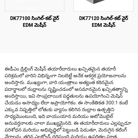
DK77100 సింగిల్-కట్ వైర్
DK77120 సింగిల్-కట్ వైర్
EDM మెషీన్
EDM మెషీన్
ఈడీఎం డ్రిల్లింగ్ మెషీన్ తయారీదారులు ఖచ్చితమైన తయారీ
పరిశ్రమలో వారిని విభిన్నంగా నిలబెట్టే అనేక ఆకర్షక ప్రయోజనాలను
అందిస్తారు. ముఖ్యంగా, వారి యంత్రాలు అత్యంత కఠినమైన
పదార్థాలలో రంధ్రాలను సృష్టించడంలో అసమానమైన ఖచ్చితత్వాన్ని
అందిస్తాయి, ఇవి సాంప్రదాయిక పద్ధతులను ఉపయోగించి మెషిన్
చేయడం అసాధ్యం లేదా అప్రాయోగికం. ఈ సాంకేతికత 300:1 కంటే
ఎక్కువ నిష్పత్తిలో లోతుకు వ్యాసం కలిగిన రంధ్రాల ఉత్పత్తిని
సాధ్యమొంటుంది, ఇది వాయుయాన మరియు ఆటోమొబైల్
అనువర్తనాలకు చాలా ముఖ్యమైనది. ఈ తయారీదారులు ఎల్లప్పుడూ
పరిశోధన మరియు అభివృద్ధిలో పెట్టుబడి పెడుతూ, మెరుగైన కటింగ్
వేగాలను, తగ్గిన ఎలక్ట్రోడ్ ధరిస్తుంది మరియు ఉపరితల పూత