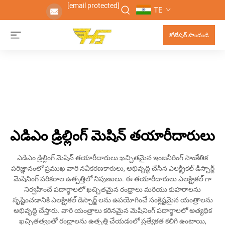
[email protected]
TE
కోటేషన్ పొందండి
ఎడిఎం డ్రిల్లింగ్ మెషిన్ తయారీదారులు
ఎడిఎం డ్రిల్లింగ్ మెషిన్ తయారీదారులు ఖచ్చితమైన ఇంజనీరింగ్ సాంకేతిక
పరిజ్ఞానంలో ప్రముఖ వారి నవీకరణకారులు, అభివృద్ధి చేసిన ఎలక్ట్రికల్ డిస్చార్జ్
మెషినింగ్ పరికరాల ఉత్పత్తిలో నిపుణులు. ఈ తయారీదారులు ఎలక్ట్రికల్ గా
నిర్వహించే పదార్థాలలో ఖచ్చితమైన రంధ్రాలు మరియు కుహరాలను
సృష్టించడానికి ఎలక్ట్రికల్ డిస్చార్జ్ లను ఉపయోగించే సంక్లిష్టమైన యంత్రాలను
అభివృద్ధి చేస్తారు. వారి యంత్రాలు కఠినమైన మెషినింగ్ పదార్థాలలో అత్యధిక
ఖచ్చితత్వంతో రంధ్రాలను ఉత్పత్తి చేయడంలో ప్రత్యేకత కలిగి ఉంటాయి,