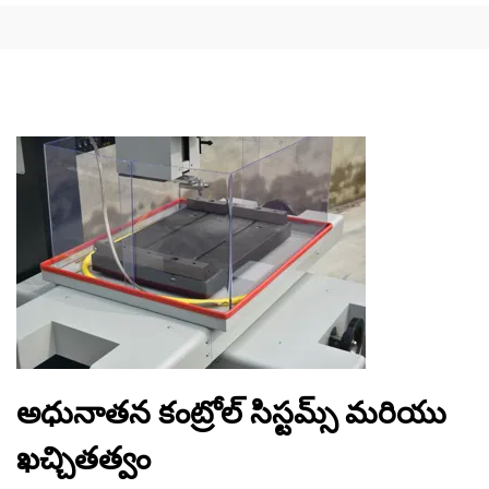
అధునాతన కంట్రోల్ సిస్టమ్స్ మరియు
ఖచ్చితత్వం