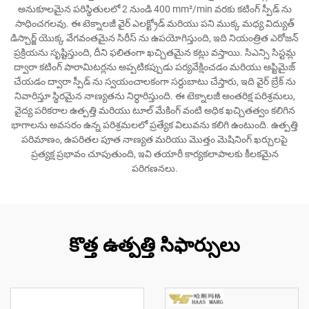
అనుకూలమైన పరిస్థితులలో 2 నుండి 400 mm²/min వరకు కటింగ్ స్పీడ్ ను
సాధించగలవు. ఈ టెక్నాలజీ వైర్ ఎలక్ట్రోడ్ మరియు పని ముక్క మధ్య విద్యుత్
డిస్చార్జ్ యొక్క వేగవంతమైన సిరీస్ ను ఉపయోగిస్తుంది, ఇది నియంత్రిత ఎరోజన్
ప్రక్రియను సృష్టిస్తుంది, దీని ఫలితంగా ఖచ్చితమైన కట్లు వస్తాయి. సిఎన్సి సిస్టమ్ల
ద్వారా కటింగ్ పారామిటర్లను అప్పటికప్పుడు పర్యవేక్షించడం మరియు ఆప్టిమైజ్
చేయడం ద్వారా స్పీడ్ ను స్వయంచాలకంగా సర్దుబాటు చేస్తారు, ఇది వైర్ బ్రేక్ ను
నివారిస్తూ స్థిరమైన నాణ్యతను నిర్ధారిస్తుంది. ఈ టెక్నాలజీ అంతరిక్ష పరిశ్రమలు,
వైద్య పరికరాల ఉత్పత్తి మరియు టూల్ మేకింగ్ వంటి అధిక ఖచ్చితత్వం కలిగిన
భాగాలను అవసరం ఉన్న పరిశ్రమలలో ప్రత్యేక విలువను కలిగి ఉంటుంది. ఉత్పత్తి
పరిమాణం, ఉపరితల పూత నాణ్యత మరియు మొత్తం మెషినింగ్ ఖర్చులపై
ప్రత్యక్ష ప్రభావం చూపుతుంది, ఇవి తయారీ కార్యకలాపాలకు కీలకమైన
పరిగణనలు.
కొత్త ఉత్పత్తి సిఫార్సులు