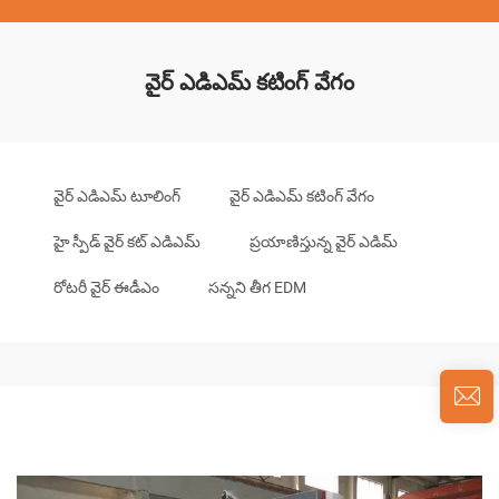
వైర్ ఎడిఎమ్ కటింగ్ వేగం
వైర్ ఎడిఎమ్ టూలింగ్
వైర్ ఎడిఎమ్ కటింగ్ వేగం
హై స్పీడ్ వైర్ కట్ ఎడిఎమ్
ప్రయాణిస్తున్న వైర్ ఎడిమ్
రోటరీ వైర్ ఈడీఎం
సన్నని తీగ EDM