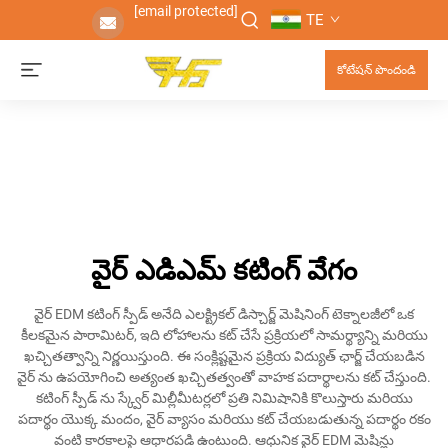
[email protected]
TE
కోటేషన్ పొందండి
వైర్ ఎడిఎమ్ కటింగ్ వేగం
వైర్ EDM కటింగ్ స్పీడ్ అనేది ఎలక్ట్రికల్ డిస్చార్జ్ మెషినింగ్ టెక్నాలజీలో ఒక
కీలకమైన పారామిటర్, ఇది లోహాలను కట్ చేసే ప్రక్రియలో సామర్థ్యాన్ని మరియు
ఖచ్చితత్వాన్ని నిర్ణయిస్తుంది. ఈ సంక్లిష్టమైన ప్రక్రియ విద్యుత్ ఛార్జ్ చేయబడిన
వైర్ ను ఉపయోగించి అత్యంత ఖచ్చితత్వంతో వాహక పదార్థాలను కట్ చేస్తుంది.
కటింగ్ స్పీడ్ ను స్క్వేర్ మిల్లీమీటర్లలో ప్రతి నిమిషానికి కొలుస్తారు మరియు
పదార్థం యొక్క మందం, వైర్ వ్యాసం మరియు కట్ చేయబడుతున్న పదార్థం రకం
వంటి కారకాలపై ఆధారపడి ఉంటుంది. ఆధునిక వైర్ EDM మెషిన్లు