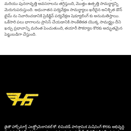
మరియు పునరావృత్తి అవసరాలను తగ్గిస్తుంది, మొత్తం ఉత్పత్తి సామర్థ్యాన్ని
మెరుగుపరుస్తుంది. అధునాతన పర్యవేక్షణ సామర్థ్యాలు ఖరీదైన అనిశ్చిత డౌన్
టైమ్ ను నివారించడానికి ప్రెడిక్టివ్ పర్యవేక్షణ షెడ్యూలింగ్ కు అనుమతిస్తాయి.
ఒకేసారి పలు భాగాలను ప్రాసెస్ చేయడానికి సాంకేతికత యొక్క సామర్థ్యం దీని
ఖర్చు ప్రభావాన్ని మరింత పెంచుతుంది, తయారీ సౌకర్యాల కొరకు అద్భుతమైన
పెట్టుబడిగా చేస్తుంది.
తైజౌ హార్స్‌మార్గ్ ఎలక్ట్రోమెకానికల్ కో. లిమిటెడ్ పారిశ్రామిక మషినింగ్ కొరకు అభివృద్ధి