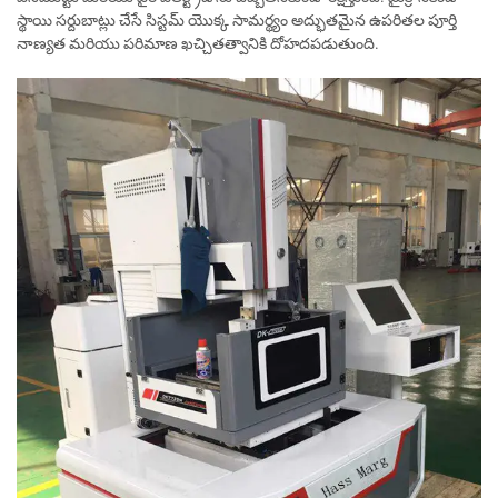
స్థాయి సర్దుబాట్లు చేసే సిస్టమ్ యొక్క సామర్థ్యం అద్భుతమైన ఉపరితల పూర్తి
నాణ్యత మరియు పరిమాణ ఖచ్చితత్వానికి దోహదపడుతుంది.