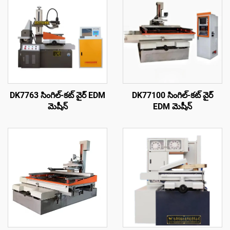
DK7763 సింగిల్-కట్ వైర్ EDM
DK77100 సింగిల్-కట్ వైర్
మెషీన్
EDM మెషీన్