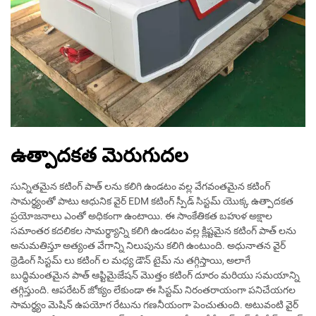
ఉత్పాదకత మెరుగుదల
సున్నితమైన కటింగ్ పాత్ లను కలిగి ఉండటం వల్ల వేగవంతమైన కటింగ్
సామర్థ్యంతో పాటు ఆధునిక వైర్ EDM కటింగ్ స్పీడ్ సిస్టమ్ యొక్క ఉత్పాదకత
ప్రయోజనాలు ఎంతో అధికంగా ఉంటాయి. ఈ సాంకేతికత బహుళ అక్షాల
సమాంతర కదలికల సామర్థ్యాన్ని కలిగి ఉండటం వల్ల క్లిష్టమైన కటింగ్ పాత్ లను
అనుమతిస్తూ అత్యంత వేగాన్ని నిలుపును కలిగి ఉంటుంది. అధునాతన వైర్
థ్రెడింగ్ సిస్టమ్ లు కటింగ్ ల మధ్య డౌన్ టైమ్ ను తగ్గిస్తాయి, అలాగే
బుద్ధిమంతమైన పాత్ ఆప్టిమైజేషన్ మొత్తం కటింగ్ దూరం మరియు సమయాన్ని
తగ్గిస్తుంది. ఆపరేటర్ జోక్యం లేకుండా ఈ సిస్టమ్ నిరంతరాయంగా పనిచేయగల
సామర్థ్యం మెషిన్ ఉపయోగ రేటును గణనీయంగా పెంచుతుంది. అటువంటి వైర్