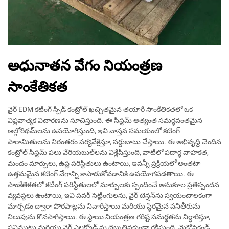
అధునాతన వేగం నియంత్రణ
సాంకేతికత
వైర్ EDM కటింగ్ స్పీడ్ కంట్రోల్ ఖచ్చితమైన తయారీ సాంకేతికతలో ఒక
విప్లవాత్మక విచారణను సూచిస్తుంది. ఈ సిస్టమ్ అత్యంత సమర్థవంతమైన
అల్గోరిథమ్‌లను ఉపయోగిస్తుంది, ఇవి వాస్తవ సమయంలో కటింగ్
పారామితులను నిరంతరం పర్యవేక్షిస్తూ, సర్దుబాటు చేస్తాయి. ఈ అభివృద్ధి చెందిన
కంట్రోల్ సిస్టమ్ పలు వేరియబుల్‌లను విశ్లేషిస్తుంది, వాటిలో పదార్థ వాహకత,
మందం మార్పులు, ఉష్ణ పరిస్థితులు ఉంటాయి, ఇవన్నీ ప్రక్రియలో అంతటా
ఉత్తమమైన కటింగ్ వేగాన్ని కాపాడుకోవడానికి ఉపయోగపడతాయి. ఈ
సాంకేతికతలో కటింగ్ పరిస్థితులలో మార్పులకు స్పందించే అనుకూల ప్రతిస్పందన
వ్యవస్థలు ఉంటాయి, ఇవి పవర్ సెట్టింగులను, వైర్ టెన్షన్‌ను స్వయంచాలకంగా
మార్చడం ద్వారా పొరపాట్లను నివారిస్తాయి మరియు స్థిరమైన పనితీరును
నిలుపును కొనసాగిస్తాయి. ఈ స్థాయి నియంత్రణ గరిష్ట సమర్థతను నిర్ధారిస్తూ,
పనిముట్టు మరియు వైర్ ఎలక్ట్రోడ్ ను దెబ్బతినకుండా రక్షిస్తుంది. మైక్రోసెకండ్