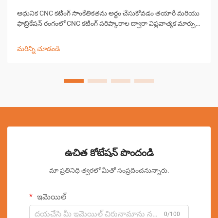
ఆధునిక CNC కటింగ్ సాంకేతికతను అర్థం చేసుకోవడం తయారీ మరియు
ఫాబ్రికేషన్ రంగంలో CNC కటింగ్ పరిష్కారాల ద్వారా విప్లవాత్మక మార్పు
వచ్చింది, ఖచ్చితమైన కటింగ్ పనులను వర్క్‌షాపులు ఎదుర్కొనే
విధానాన్ని మార్చివేసింది. ఈ సంక్లిష్ట వ్యవస్థలు కంప్యూటర్ కలిపి...
మరిన్ని చూడండి
ఉచిత కోటేషన్ పొందండి
మా ప్రతినిధి త్వరలో మీతో సంప్రదించనున్నారు.
ఇమెయిల్
0/100