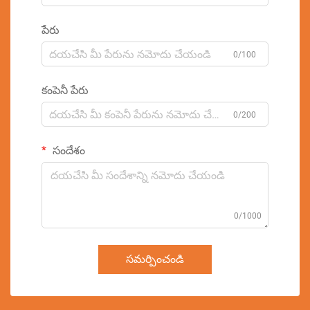
పేరు
0/100
కంపెనీ పేరు
0/200
సందేశం
0/1000
సమర్పించండి