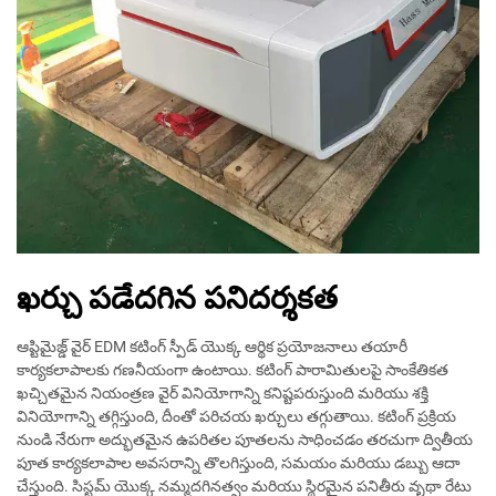
ఖర్చు పడేదగిన పనిదర్శకత
ఆప్టిమైజ్డ్ వైర్ EDM కటింగ్ స్పీడ్ యొక్క ఆర్థిక ప్రయోజనాలు తయారీ
కార్యకలాపాలకు గణనీయంగా ఉంటాయి. కటింగ్ పారామితులపై సాంకేతికత
ఖచ్చితమైన నియంత్రణ వైర్ వినియోగాన్ని కనిష్టపరుస్తుంది మరియు శక్తి
వినియోగాన్ని తగ్గిస్తుంది, దీంతో పరిచయ ఖర్చులు తగ్గుతాయి. కటింగ్ ప్రక్రియ
నుండి నేరుగా అద్భుతమైన ఉపరితల పూతలను సాధించడం తరచుగా ద్వితీయ
పూత కార్యకలాపాల అవసరాన్ని తొలగిస్తుంది, సమయం మరియు డబ్బు ఆదా
చేస్తుంది. సిస్టమ్ యొక్క నమ్మదగినత్వం మరియు స్థిరమైన పనితీరు వృథా రేటు