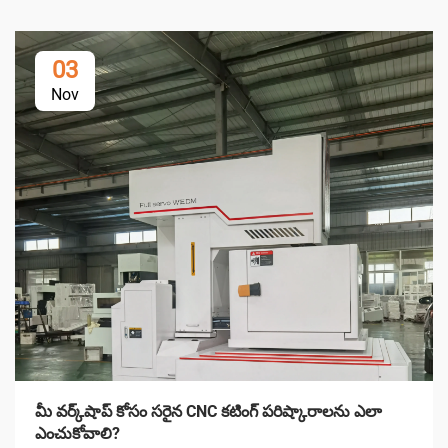
03
Nov
మీ వర్క్‌షాప్ కోసం సరైన CNC కటింగ్ పరిష్కారాలను ఎలా
ఎంచుకోవాలి?