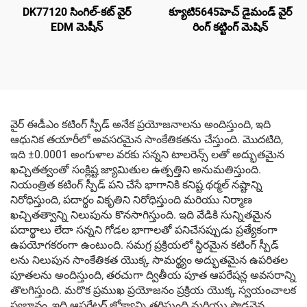
DK77120 సింగిల్-కట్ వైర్
క్యూటి5645హెచ్ డైమండ్ వైర్
EDM మెషీన్
రింగ్ కట్టింగ్ మెషిన్
వైర్ ఈడీఎం కటింగ్ స్పీడ్ అనేక ప్రయోజనాలను అందిస్తుంది, ఇది
ఆధునిక తయారీలో అవసరమైన సాంకేతికతను చేస్తుంది. మొదటిది,
ఇది ±0.0001 అంగుళాల వరకు సన్నని టాలరెన్స్ లతో అద్భుతమైన
ఖచ్చితత్వంతో సంక్లిష్ట జ్యామితుల ఉత్పత్తిని అనుమతిస్తుంది.
నియంత్రిత కటింగ్ స్పీడ్ పని చేసే భాగానికి కనిష్ట థర్మల్ నష్టాన్ని
నిరోధిస్తుంది, పదార్థం వికృతిని నిరోధిస్తుంది మరియు నిర్మాణ
ఖచ్చితత్వాన్ని నిలుపును కొనసాగిస్తుంది. ఇది వేడికి సున్నితమైన
పదార్థాలు లేదా సన్నని గోడల భాగాలతో పనిచేసప్పుడు ప్రత్యేకంగా
ఉపయోగకరంగా ఉంటుంది. సమగ్ర ప్రక్రియలో స్థిరమైన కటింగ్ స్పీడ్
లను నిలుపున సాంకేతికత యొక్క సామర్థ్యం అద్భుతమైన ఉపరితల
పూతలను అందిస్తుంది, తరచుగా ద్వితీయ పూత ఆపరేషన్ల అవసరాన్ని
తొలగిస్తుంది. మరొక ప్రముఖ ప్రయోజనం ప్రక్రియ యొక్క స్వయంచాలక
స్వభావం, ఇది ఆపరేటర్ జోక్యాన్ని తగ్గిస్తుంది మరియు పొడవైన