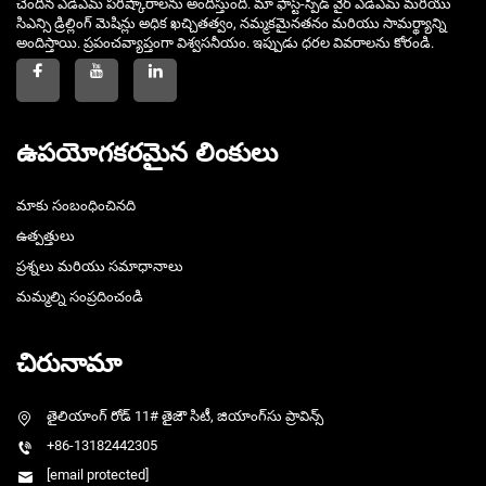
చెందిన ఎడిఎమ్ పరిష్కారాలను అందిస్తుంది. మా ఫాస్ట్-స్పీడ్ వైర్ ఎడిఎమ్ మరియు
సిఎన్సి డ్రిల్లింగ్ మెషిన్లు అధిక ఖచ్చితత్వం, నమ్మకమైనతనం మరియు సామర్థ్యాన్ని
అందిస్తాయి. ప్రపంచవ్యాప్తంగా విశ్వసనీయం. ఇప్పుడు ధరల వివరాలను కోరండి.
ఉపయోగకరమైన లింకులు
మాకు సంబంధించినది
ఉత్పత్తులు
ప్రశ్నలు మరియు సమాధానాలు
మమ్మల్ని సంప్రదించండి
చిరునామా
తైలియాంగ్ రోడ్ 11# తైజౌ సిటీ, జియాంగ్‌సు ప్రావిన్స్
+86-13182442305
[email protected]