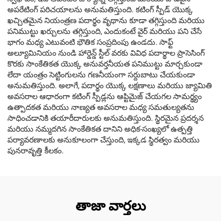
అపరేటింగ్ పరిచయాలను అనుమతిస్తుంది. కటింగ్ స్పీడ్ యొక్క
ఖచ్చితమైన నియంత్రణ పదార్థం వృథాను కూడా తగ్గిస్తుంది మరియు
పనిముట్టు ఖర్చులను తగ్గిస్తుంది, ఎందుకంటే వైర్ మరియు పని చేసే
భాగం మధ్య ఎటువంటి భౌతిక సంప్రదింపు ఉండదు. సాఫ్ట్
అల్యూమినియం నుండి హార్డెన్డ్ స్టీల్ వరకు వివిధ పదార్థాల ప్రాసెసింగ్
కొరకు సాంకేతికత యొక్క అనువర్తనీయత పనిముట్టు మార్చకుండా
లేదా యంత్రం సెట్టింగులను గణనీయంగా సర్దుబాటు చేయకుండా
అనుమతిస్తుంది. అలాగే, పదార్థం యొక్క లక్షణాలు మరియు జ్యామితి
అవసరాల ఆధారంగా కటింగ్ స్పీడ్లను ఆప్టిమైజ్ చేయగల సామర్థ్యం
ఉత్పాదకత మరియు నాణ్యత అవసరాల మధ్య సమతుల్యతను
సాధించడానికి తయారీదారులకు అనుమతిస్తుంది. స్థిరమైన ప్రదర్శన
మరియు నమ్మదగిన సాంకేతికత దానిని అధిక-సంఖ్యలో ఉత్పత్తి
పర్యావరణాలకు అనుకూలంగా చేస్తుంది, ఇక్కడ స్థిరత్వం మరియు
పునరావృత్తి కీలకం.
తాజా వార్తలు