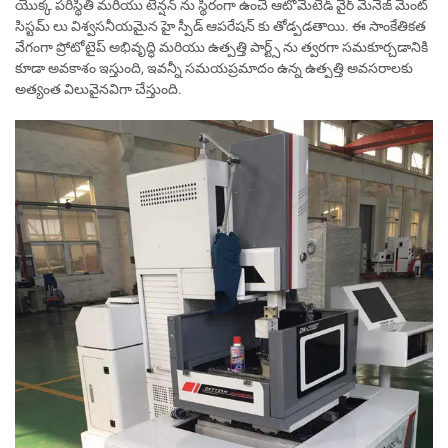
యొక్క పరిస్థితి మరియు టెన్షన్ ను స్థిరంగా ఉంచే ఆటోమేటెడ్ వైర్ మేనేజ్ మెంట్
సిస్టమ్ లు విశ్వసనీయమైన హై స్పీడ్ ఆపరేషన్ కు తోడ్పడతాయి. ఈ సాంకేతికత
వేగంగా ప్రోటోటైప్ అభివృద్ధి మరియు ఉత్పత్తి పార్ట్స్ ను త్వరగా సమకూర్చడానికి
కూడా అవకాశం ఇస్తుంది, ఇవన్నీ సమయప్రమాదం ఉన్న ఉత్పత్తి అవసరాలకు
అత్యంత విలువైనవిగా చేస్తుంది.