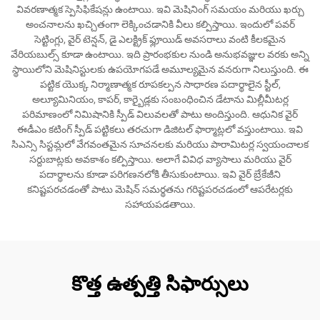
వివరణాత్మక స్పెసిఫికేషన్లు ఉంటాయి. ఇవి మెషినింగ్ సమయం మరియు ఖర్చు
అంచనాలను ఖచ్చితంగా లెక్కించడానికి వీలు కల్పిస్తాయి. ఇందులో పవర్
సెట్టింగ్లు, వైర్ టెన్షన్, డై ఎలక్ట్రిక్ ఫ్లూయిడ్ అవసరాలు వంటి కీలకమైన
వేరియబుల్స్ కూడా ఉంటాయి. ఇది ప్రారంభకుల నుండి అనుభవజ్ఞుల వరకు అన్ని
స్థాయిలోని మెషినిస్టులకు ఉపయోగపడే అమూల్యమైన వనరుగా నిలుస్తుంది. ఈ
పట్టిక యొక్క నిర్మాణాత్మక రూపకల్పన సాధారణ పదార్థాలైన స్టీల్,
అల్యూమినియం, కాపర్, కార్బైడ్లకు సంబంధించిన డేటాను మిల్లీమీటర్ల
పరిమాణంలో నిమిషానికి స్పీడ్ విలువలతో పాటు అందిస్తుంది. ఆధునిక వైర్
ఈడీఎం కటింగ్ స్పీడ్ పట్టికలు తరచుగా డిజిటల్ ఫార్మాట్లలో వస్తుంటాయి. ఇవి
సిఎన్సి సిస్టమ్లలో వేగవంతమైన సూచనలకు మరియు పారామిటర్ల స్వయంచాలక
సర్దుబాట్లకు అవకాశం కల్పిస్తాయి. అలాగే వివిధ వ్యాసాలు మరియు వైర్
పదార్థాలను కూడా పరిగణనలోకి తీసుకుంటాయి. ఇవి వైర్ బ్రేకేజీని
కనిష్టపరచడంతో పాటు మెషిన్ సమర్థతను గరిష్టపరచడంలో ఆపరేటర్లకు
సహాయపడతాయి.
కొత్త ఉత్పత్తి సిఫార్సులు