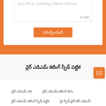
0/1000
సమర్పించండి
వైర్ ఎడిఎమ్ కటింగ్ స్పీడ్ పట్టిక
వైర్ ఎడిఎమ్ ధర
వైర్ ఎడిఎమ్ కటింగ్ వేగం
వైర్ ఎడిఎమ్ కటింగ్ స్పీడ్ పట్టిక
హై స్పీడ్ వైర్ కట్ ఎడిఎమ్