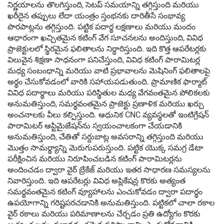
నిర్ణయాలను తొలగిస్తుంది, సెటప్ సమయాన్ని తగ్గిస్తుంది మరియు
ఖరీదైన తప్పులు లేదా యంత్రం స్తంభనకు దారితీసే సంభావ్య
పొరపాట్లను తగ్గిస్తుంది. పట్టిక పదార్థ లక్షణాలు మరియు మందం
ఆధారంగా ఖచ్చితమైన కటింగ్ వేగ సూచనలను అందిస్తుంది, వివిధ
ప్రాజెక్టులలో స్థిరమైన ఫలితాలను నిర్ధారిస్తుంది. ఇది కొత్త ఆపరేటర్లకు
విలువైన శిక్షణా సాధనంగా పనిచేస్తుంది, వివిధ కటింగ్ పారామిటర్ల
మధ్య సంబంధాన్ని మరియు వాటి ప్రభావాలను మెషినింగ్ ఫలితాలపై
అర్థం చేసుకోవడంలో వారికి సహాయపడుతుంది. ప్రామాణిక ఫార్మాట్
వివిధ పదార్థాలు మరియు పరిస్థితుల మధ్య వేగవంతమైన పోలికలకు
అనుమతిస్తుంది, సమర్థవంతమైన ప్రాజెక్టు ప్రణాళిక మరియు ఖర్చు
అంచనాలకు వీలు కల్పిస్తుంది. ఆధునిక CNC వ్యవస్థలతో ఇంటిగ్రేషన్
పారామిటర్ ఆప్టిమైజేషన్‌ను స్వయంచాలకంగా చేయడానికి
అనుమతిస్తుంది, చేతితో సర్దుబాట్ల అవసరాన్ని తగ్గిస్తుంది మరియు
మొత్తం సామర్థ్యాన్ని మెరుగుపరుస్తుంది. పట్టిక యొక్క సమగ్ర డేటా
పరీక్షించిన మరియు నిరూపించబడిన కటింగ్ పారామిటర్లను
అందించడం ద్వారా వైర్ బ్రేకేజ్ మరియు ఇతర సాధారణ సమస్యలను
నివారిస్తుంది. ఇది ఆపరేటర్లు వివిధ అప్లికేషన్ల కొరకు అత్యంత
సమర్థవంతమైన కటింగ్ వ్యూహాలను ఎంచుకోవడం ద్వారా పదార్థం
ఉపయోగాన్ని గరిష్టపరచడానికి అనుమతిస్తుంది. పట్టికలో చాలా రకాల
వైర్ రకాలు మరియు పరిమాణాలను చేర్చడం ప్రతి ఉద్యోగం కొరకు