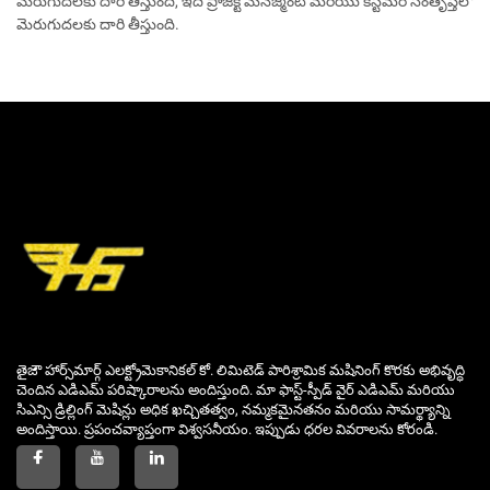
మెరుగుదలకు దారి తీస్తుంది, ఇది ప్రాజెక్ట్ మేనేజ్మెంట్ మరియు కస్టమర్ సంతృప్తిలో
మెరుగుదలకు దారి తీస్తుంది.
తైజౌ హార్స్‌మార్గ్ ఎలక్ట్రోమెకానికల్ కో. లిమిటెడ్ పారిశ్రామిక మషినింగ్ కొరకు అభివృద్ధి
చెందిన ఎడిఎమ్ పరిష్కారాలను అందిస్తుంది. మా ఫాస్ట్-స్పీడ్ వైర్ ఎడిఎమ్ మరియు
సిఎన్సి డ్రిల్లింగ్ మెషిన్లు అధిక ఖచ్చితత్వం, నమ్మకమైనతనం మరియు సామర్థ్యాన్ని
అందిస్తాయి. ప్రపంచవ్యాప్తంగా విశ్వసనీయం. ఇప్పుడు ధరల వివరాలను కోరండి.