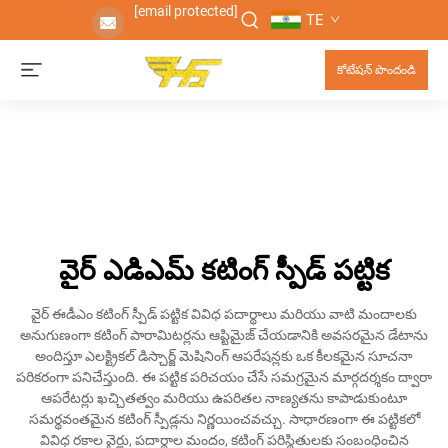
[email protected]
TE
కోటేషన్ పొందండి
వైర్ ఎడిఎమ్ కటింగ్ స్పీడ్ పట్టిక
వైర్ ఈడీఎం కటింగ్ స్పీడ్ పట్టిక వివిధ పదార్థాలు మరియు వాటి మందాలకు
అనుగుణంగా కటింగ్ పారామిటర్లను ఆప్టిమైజ్ చేయడానికి అవసరమైన డేటాను
అందిస్తూ ఎలక్ట్రికల్ డిస్చార్జ్ మెషినింగ్ ఆపరేషన్లకు ఒక కీలకమైన సూచనా
పరికరంగా పనిచేస్తుంది. ఈ పట్టిక పరిచయం చేసే సమగ్రమైన మార్గదర్శకం ద్వారా
ఆపరేటర్లు ఖచ్చితత్వం మరియు ఉపరితల నాణ్యతను కాపాడుకుంటూ
సమర్థవంతమైన కటింగ్ స్పీడ్లను నిర్ణయించవచ్చు. సాధారణంగా ఈ పట్టికలో
వివిధ రకాల వైర్లు, పదార్థాల మందం, కటింగ్ పరిస్థితులకు సంబంధించిన