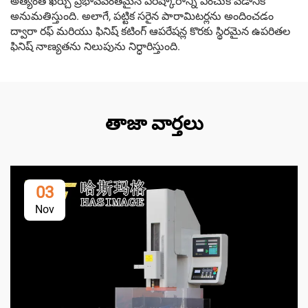
అత్యంత ఖర్చు ప్రభావవంతమైన పరిష్కారాన్ని ఎంచుకోవడానికి
అనుమతిస్తుంది. అలాగే, పట్టిక సరైన పారామిటర్లను అందించడం
ద్వారా రఫ్ మరియు ఫినిష్ కటింగ్ ఆపరేషన్ల కొరకు స్థిరమైన ఉపరితల
ఫినిష్ నాణ్యతను నిలుపును నిర్ధారిస్తుంది.
తాజా వార్తలు
03
Nov