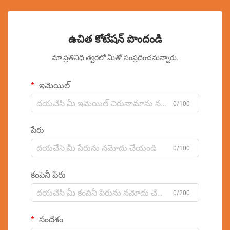
ఉచిత కోటేషన్ పొందండి
మా ప్రతినిధి త్వరలో మీతో సంప్రదించనున్నారు.
ఇమెయిల్
0/100
పేరు
0/100
కంపెనీ పేరు
0/200
సందేశం