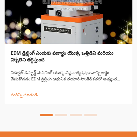
EDM డ్రిల్లింగ్ ఎందుకు పదార్థం యొక్క ఒత్తిడిని మరియు
వికృతిని తగ్గిస్తుంది
విద్యుత్ డిస్చార్జ్ మెషినింగ్ యొక్క విప్లవాత్మక ప్రభావాన్ని అర్థం
చేసుకోవడం EDM డ్రిల్లింగ్ ఆధునిక తయారీ సాంకేతికతలో అత్యంత
గణనీయమైన పురోగతులలో ఒకటిగా నిలిచింది. ఈ సంక్లిష్టమైన
మెషినింగ్ ప్రక్రియ పరిశ్రమలు పూర్వ-...
మరిన్ని చూడండి