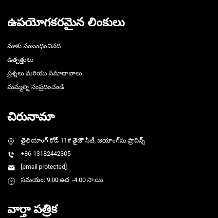
ఉపయోగకరమైన లింకులు
మాకు సంబంధించినది
ఉత్పత్తులు
ప్రశ్నలు మరియు సమాధానాలు
మమ్మల్ని సంప్రదించండి
చిరునామా
తైలియాంగ్ రోడ్ 11# తైజౌ సిటీ, జియాంగ్‌సు ప్రావిన్స్
+86-13182442305
[email protected]
సమయం: 9.00 ఉద. -4.00 సా.యి.
వార్తా పత్రిక