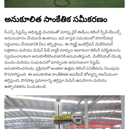
అనుకూలిత సాంకేతిక సమీకరణం
సీఎన్సీ సిస్టమ్స్ అభివృద్ధి చెందడంతో మార్ను వైర్ ఈడీఎం కటింగ్ స్పీడ్ టేబుల్స్
అనుసంధానం చేయబడి ఉంటాయి, ఇవి వాస్తవ సమయంలో పారామీటర్ల
సర్దుబాటు చేయడానికి వీలు కల్పిస్తాయి. ఈ స్మార్ట్ ఇంటిగ్రేషన్ మెటీరియల్
లక్షణాలు మరియు మెషిన్ ఫీడ్ బ్యాక్ మార్పుల ఆధారంగా కటింగ్ పరిస్థితులను
స్వయంచాలకంగా అనుకూలీకరించడానికి అనుమతిస్తుంది. మెటీరియల్ యొక్క
మందం మరియు సంఘటనలో మార్పులకు అనుగుణంగా సిస్టమ్
అనుకూలించగలదు, ప్రక్రియలో అంతటా ఉత్తమ కటింగ్ పనితీరును నిలుపును
కొనసాగిస్తుంది. ఈ అనుకూలిత సాంకేతికత ఆపరేటర్ జోక్యాన్ని గణనీయంగా
తగ్గిస్తుంది, పొరపాట్ల ప్రమాదాన్ని తగ్గిస్తూ మెషిన్ ఉపయోగం మరియు
ఉత్పాదకతను పెంచుతుంది.