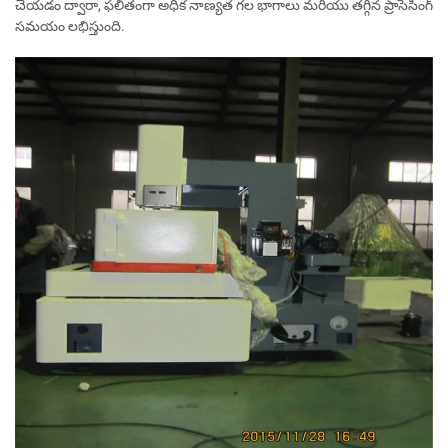
చేయడం ద్వారా, ఫలితంగా అధిక నాణ్యత గల భాగాలు మరియు తగ్గిన ప్రాసెసింగ్
సమయం లభిస్తుంది.