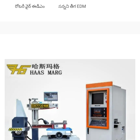
రోటరీ వైర్ ఈడీఎం
సన్నని తీగ EDM