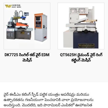
DK7725 సింగిల్-కట్ వైర్ EDM
QT5625H డైమండ్ వైర్ రింగ్
మెషీన్
కట్టింగ్ మెషీన్
వైర్ ఈడీఎం కటింగ్ స్పీడ్ పట్టిక యంత్రం ఆపరేషన్లు మరియు
ఉత్పాదకతను గణనీయంగా పెంచడానికి చాలా ప్రయోజనాలను
అందిస్తుంది. మొదటిది, ఇది పారామిటర్ ఎంపికలో ఊహాజనిత