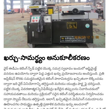
ఖర్చు-సామర్థ్యం అనుకూలీకరణం
వైర్ ఈడీఎం కటింగ్ స్పీడ్ పట్టిక యొక్క సమగ్ర స్వభావం ఇందులో ఆప్టిమైజ్డ్
వనరుల ఉపయోగం ద్వారా పెద్ద ఎత్తున ఖర్చు ప్రయోజనాలను అందిస్తుంది. ప్రతి
అప్లికేషన్ కొరకు సమర్థవంతమైన కటింగ్ పారామిటర్లను ఖచ్చితంగా లెక్కించడం
ద్వారా ఇది వైర్ వినియోగాన్ని తగ్గిస్తుంది మరియు యంత్రం పార్ట్లపై ధరిస్తుంది.
పట్టిక యొక్క వివరణాత్మక స్పెసిఫికేషన్లు ఖరీదైన తప్పులను నివారించడంలో
సహాయపడతాయి మరియు ప్రక్రియలో సరైన కటింగ్ పరిస్థితులను నిర్వహించడం
ద్వారా స్క్రాప్ రేటును తగ్గిస్తుంది. అలాగే, ఖచ్చితమైన మెషినింగ్ సమయాలను
ఊహించగల సామర్థ్యం ఉత్పత్తి ప్రణాళిక మరియు ఖర్చు అంచనాలో