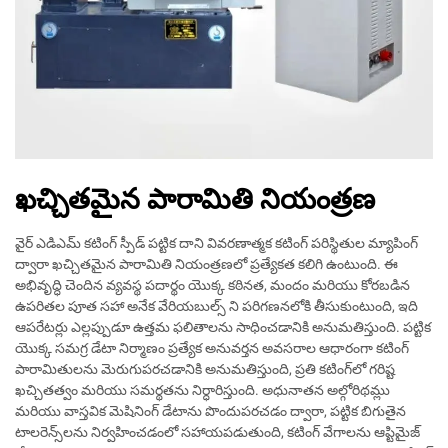
ఖచ్చితమైన పారామితి నియంత్రణ
వైర్ ఎడిఎమ్ కటింగ్ స్పీడ్ పట్టిక దాని వివరణాత్మక కటింగ్ పరిస్థితుల మ్యాపింగ్
ద్వారా ఖచ్చితమైన పారామితి నియంత్రణలో ప్రత్యేకత కలిగి ఉంటుంది. ఈ
అభివృద్ధి చెందిన వ్యవస్థ పదార్థం యొక్క కఠినత, మందం మరియు కోరబడిన
ఉపరితల పూత సహా అనేక వేరియబుల్స్ ని పరిగణనలోకి తీసుకుంటుంది, ఇది
ఆపరేటర్లు ఎల్లప్పుడూ ఉత్తమ ఫలితాలను సాధించడానికి అనుమతిస్తుంది. పట్టిక
యొక్క సమగ్ర డేటా నిర్మాణం ప్రత్యేక అనువర్తన అవసరాల ఆధారంగా కటింగ్
పారామితులను మెరుగుపరచడానికి అనుమతిస్తుంది, ప్రతి కటింగ్‌లో గరిష్ట
ఖచ్చితత్వం మరియు సమర్థతను నిర్ధారిస్తుంది. అధునాతన అల్గోరిథమ్లు
మరియు వాస్తవిక మెషినింగ్ డేటాను పొందుపరచడం ద్వారా, పట్టిక బిగుతైన
టాలరెన్స్‌లను నిర్వహించడంలో సహాయపడుతుంది, కటింగ్ వేగాలను ఆప్టిమైజ్