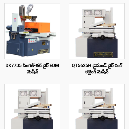
DK7735 సింగిల్-కట్ వైర్ EDM
QT5625H డైమండ్ వైర్ రింగ్
మెషీన్
కట్టింగ్ మెషీన్