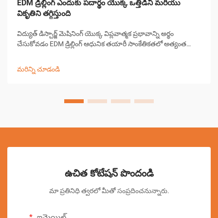
EDM డ్రిల్లింగ్ ఎందుకు పదార్థం యొక్క ఒత్తిడిని మరియు
వికృతిని తగ్గిస్తుంది
విద్యుత్ డిస్చార్జ్ మెషినింగ్ యొక్క విప్లవాత్మక ప్రభావాన్ని అర్థం
చేసుకోవడం EDM డ్రిల్లింగ్ ఆధునిక తయారీ సాంకేతికతలో అత్యంత
గణనీయమైన పురోగతులలో ఒకటిగా నిలిచింది. ఈ సంక్లిష్టమైన
మెషినింగ్ ప్రక్రియ పరిశ్రమలు పూర్వ-...
మరిన్ని చూడండి
ఉచిత కోటేషన్ పొందండి
మా ప్రతినిధి త్వరలో మీతో సంప్రదించనున్నారు.
ఇమెయిల్