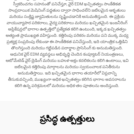
స్వీకరించగల సహనంతో పనిచేస్తూ, వైర్ EDM ఖచ్చితత్వం సాంకేతికత
సాంప్రదాయిక మెషినింగ్ పద్ధతుల ద్వారా సాధించలేని జటిలమైన ఆకృతులు
మరియు సంక్లిష్ట జ్యామితులను సృష్టించడానికి అనుమతిస్తుంది. ఈ ప్రక్రియ
వాయువ్యాపార పరికరాలు, వైద్య పరికరాలు మరియు ఖచ్చితమైన ఇంజనీరింగ్
అప్లికేషన్లలో భాగాల ఉత్పత్తిలో ప్రత్యేకత కలిగి ఉంటుంది, ఇక్కడ ఖచ్చితత్వం
అత్యంత ప్రాముఖ్యత వహిస్తుంది. కత్తిరింపు పరికరం మరియు పని ముక్క మధ్య
ప్రత్యక్ష సంప్రదింపు లేకుండా ఈ సాంకేతికత పనిచేస్తుంది, ఇది యాంత్రిక ఒత్తిడిని
తొలగిస్తుంది మరియు గట్టిపడిన పదార్థాల ప్రాసెసింగ్ కు అనుమతిస్తుంది.
ఆధునిక వైర్ EDM వ్యవస్థలు అభివృద్ధి చెందిన కంప్యూటర్ నియంత్రణలు,
ఆటోమేటెడ్ వైర్ థ్రెడింగ్ మరియు బహుళ-అక్షం కదలికలను కలిగి ఉంటాయి, ఇవి
జటిలమైన కత్తిరింపు మార్గాలను మరియు స్వయంచాలక పనితీరును
అనుమతిస్తాయి. ఇది ఖచ్చితమైన భాగాల తయారీలో విప్లవాన్ని
తీసుకువచ్చింది, ముఖ్యంగా అధిక-ఖచ్చితత్వం కలిగిన భాగాల అవసరాలను
కలిగి ఉన్న పరిశ్రమలలో మరియు అధిక-తల పూతలను అందిస్తుంది.
ప్రసిద్ధ ఉత్పత్తులు