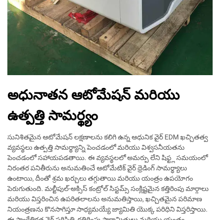
అధునాతన ఆటోమేషన్ మరియు
ఉత్పత్తి సామర్థ్యం
సునిశితమైన ఆటోమేషన్ లక్షణాలను కలిగి ఉన్న ఆధునిక వైర్ EDM ఖచ్చితత్వ
వ్యవస్థలు ఉత్పత్తి సామర్థ్యాన్ని పెంచడంలో మరియు విశ్వసనీయతను
పెంచడంలో సహాయపడతాయి. ఈ వ్యవస్థలలో అమర్పు లేని షిఫ్ట్ల సమయంలో
నిరంతర పనితీరును అనుమతించే ఆటోమేటిక్ వైర్ థ్రెడింగ్ సామర్థ్యాలు
ఉంటాయి, దీంతో శ్రమ ఖర్చులు తగ్గుతాయి మరియు యంత్రం ఉపయోగం
పెరుగుతుంది. మల్టీపుల్-అక్సిస్ కంట్రోల్ సిస్టమ్స్ సంక్లిష్టమైన కత్తిరింపు మార్గాలు
మరియు విస్తరించిన ఉపరితలాలను అనుమతిస్తాయి, ఖచ్చితమైన పరిమాణ
నియంత్రణను కొనసాగిస్తూ సాధ్యమయ్యే జ్యామితి యొక్క పరిధిని విస్తరిస్తాయి.
ఈ సాంకేతికత వైర్ పరిస్థితి, కత్తిరింపు పారామితులు మరియు యంత్రం