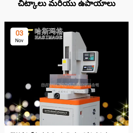
చిట్కాలు మరియు ఉపాయాలు
03
Nov