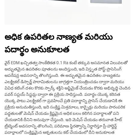
అధిక ఉపరితల నాణ్యత మరియు
పదార్థం అనుకూలత
వైర్ EDM ఖచ్చితత్వ సాంకేతికత 0.1 Ra కంటే తక్కువ అసమానత విలువలతో
అద్భుతమైన ఉపరితల పూతలను అందిస్తుంది, ఇది విస్తృత పోస్ట్-ప్రాసెసింగ్
ఆపరేషన్ల అవసరాన్ని తొలగిస్తుంది. ఈ అద్భుతమైన ఉపరితల నాణ్యతను
ఎలక్ట్రికల్ డిస్చార్జ్ పారామితులను జాగ్రత్తగా నియంత్రించడం ద్వారా మరియు
వివిధ కటింగ్ దశల కొరకు స్పార్క్ శక్తిని ఆప్టిమైజ్ చేయడం కొరకు అభివృద్ధి చెందిన
పవర్ సప్లయ్ సిస్టమ్ల ద్వారా ఈ ప్రక్రియ సాధిస్తుంది. పదార్థం యొక్క కఠినత
యొక్క పాటు ఎలక్ట్రికల్ గా ప్రవహించే ప్రతి పదార్థాన్ని ప్రాసెస్ చేయడానికి ఈ
ప్రక్రియ అనుమతిస్తుంది, ఇది సంక్లిష్ట మిశ్రమాలు, కార్బైడ్లు మరియు పారంపరిక
పద్ధతులతో మెషిన్ చేయడం క్లిష్టమైన అధిక బలం కలిగిన పదార్థాలతో పని
చేయడానికి దీనిని అనువుగా చేస్తుంది. ఇది మెషిన్ చేయడం తరువాత హీట్
ట్రీట్మెంట్ అవసరాన్ని తొలగించి, పరిమాణ స్థిరత్వాన్ని నిర్ధారిస్తూ ప్రీ-హార్డెన్డ్
పదార్థాలలో సంక్లిష్టమైన ఆకృతులను కట్ చేయడంలో దీని అనుకూలత