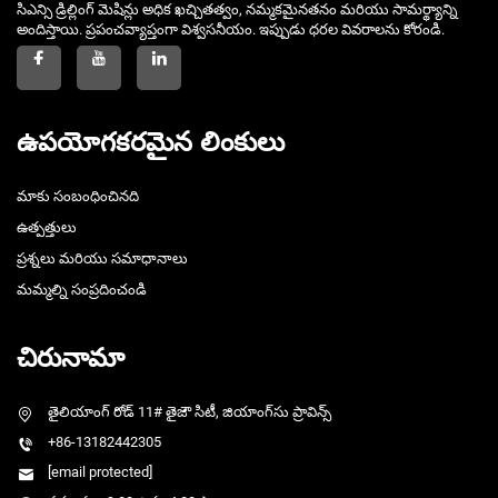
సిఎన్సి డ్రిల్లింగ్ మెషిన్లు అధిక ఖచ్చితత్వం, నమ్మకమైనతనం మరియు సామర్థ్యాన్ని
అందిస్తాయి. ప్రపంచవ్యాప్తంగా విశ్వసనీయం. ఇప్పుడు ధరల వివరాలను కోరండి.
ఉపయోగకరమైన లింకులు
మాకు సంబంధించినది
ఉత్పత్తులు
ప్రశ్నలు మరియు సమాధానాలు
మమ్మల్ని సంప్రదించండి
చిరునామా
తైలియాంగ్ రోడ్ 11# తైజౌ సిటీ, జియాంగ్‌సు ప్రావిన్స్
+86-13182442305
[email protected]