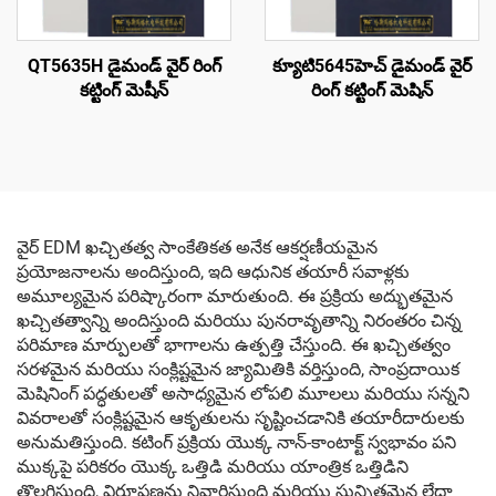
QT5635H డైమండ్ వైర్ రింగ్
క్యూటి5645హెచ్ డైమండ్ వైర్
కట్టింగ్ మెషీన్
రింగ్ కట్టింగ్ మెషిన్
వైర్ EDM ఖచ్చితత్వ సాంకేతికత అనేక ఆకర్షణీయమైన
ప్రయోజనాలను అందిస్తుంది, ఇది ఆధునిక తయారీ సవాళ్లకు
అమూల్యమైన పరిష్కారంగా మారుతుంది. ఈ ప్రక్రియ అద్భుతమైన
ఖచ్చితత్వాన్ని అందిస్తుంది మరియు పునరావృతాన్ని నిరంతరం చిన్న
పరిమాణ మార్పులతో భాగాలను ఉత్పత్తి చేస్తుంది. ఈ ఖచ్చితత్వం
సరళమైన మరియు సంక్లిష్టమైన జ్యామితికి వర్తిస్తుంది, సాంప్రదాయిక
మెషినింగ్ పద్ధతులతో అసాధ్యమైన లోపలి మూలలు మరియు సన్నని
వివరాలతో సంక్లిష్టమైన ఆకృతులను సృష్టించడానికి తయారీదారులకు
అనుమతిస్తుంది. కటింగ్ ప్రక్రియ యొక్క నాన్-కాంటాక్ట్ స్వభావం పని
ముక్కపై పరికరం యొక్క ఒత్తిడి మరియు యాంత్రిక ఒత్తిడిని
తొలగిస్తుంది, విరూపణను నివారిస్తుంది మరియు సున్నితమైన లేదా