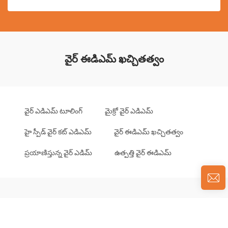
వైర్ ఈడిఎమ్ ఖచ్చితత్వం
వైర్ ఎడిఎమ్ టూలింగ్
మైక్రో వైర్ ఎడిఎమ్
హై స్పీడ్ వైర్ కట్ ఎడిఎమ్
వైర్ ఈడిఎమ్ ఖచ్చితత్వం
ప్రయాణిస్తున్న వైర్ ఎడిమ్
ఉత్పత్తి వైర్ ఈడిఎమ్