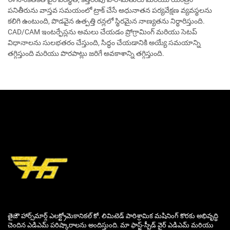
పనితీరును వాస్తవ సమయంలో ట్రాక్ చేసే అధునాతన పర్యవేక్షణ వ్యవస్థలను
కలిగి ఉంటుంది, పొడవైన ఉత్పత్తి రన్లలో స్థిరమైన నాణ్యతను నిర్ధారిస్తుంది.
CAD/CAM ఇంటర్ఫేస్లను అమలు చేయడం ప్రోగ్రామింగ్ మరియు సెటప్
విధానాలను సులభతరం చేస్తుంది, సిద్ధం చేయడానికి అయ్యే సమయాన్ని
తగ్గిస్తుంది మరియు పొరపాట్లు జరిగే అవకాశాన్ని తగ్గిస్తుంది.
తైజౌ హార్స్‌మార్గ్ ఎలక్ట్రోమెకానికల్ కో. లిమిటెడ్ పారిశ్రామిక మషినింగ్ కొరకు అభివృద్ధి
చెందిన ఎడిఎమ్ పరిష్కారాలను అందిస్తుంది. మా ఫాస్ట్-స్పీడ్ వైర్ ఎడిఎమ్ మరియు