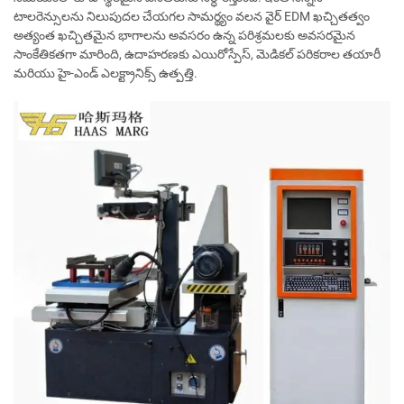
టాలరెన్సులను నిలుపుదల చేయగల సామర్థ్యం వలన వైర్ EDM ఖచ్చితత్వం
అత్యంత ఖచ్చితమైన భాగాలను అవసరం ఉన్న పరిశ్రమలకు అవసరమైన
సాంకేతికతగా మారింది, ఉదాహరణకు ఎయిరోస్పేస్, మెడికల్ పరికరాల తయారీ
మరియు హై-ఎండ్ ఎలక్ట్రానిక్స్ ఉత్పత్తి.