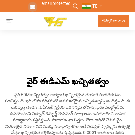
[email protected]
TE
కోటేషన్ పొందండి
వైర్ ఈడిఎమ్ ఖచ్చితత్వం
వైర్ EDM ఖచ్చితత్వం అత్యంత ఖచ్చితమైన తయారీ సాంకేతికతను
సూచిస్తుంది, ఇది లోహ పరిశ్రమలో అసమానమైన ఖచ్చితత్వాన్ని అందిస్తుంది. ఈ
అభివృద్ధి చెందిన మెషినింగ్ ప్రక్రియ ఒక సన్నని లోహపు వైరం ఎలక్ట్రోడ్ ను
ఉపయోగించి విద్యుత్ డిస్చార్జ్ మెషినింగ్ సూత్రాలను ఉపయోగించి వాహక
పదార్థాలను కత్తిరిస్తుంది. సాధారణంగా పిత్తలం లేదా రాగితో చేసిన వైర్,
నియంత్రిత విధంగా పని ముక్క పదార్థాన్ని తొలగించే విద్యుత్ స్పార్క్లను ఉత్పత్తి
చేస్తూ ఖచ్చితమైన కత్తిరింపులను సృష్టిస్తుంది. 0.0001 అంగుళాల వరకు