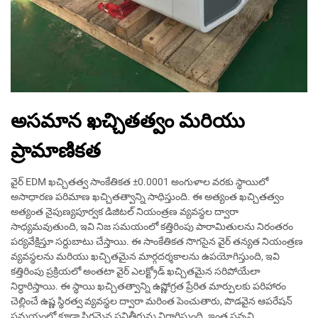
అసమాన ఖచ్చితత్వం మరియు
ప్రామాణికత
వైర్ EDM ఖచ్చితత్వ సాంకేతికత ±0.0001 అంగుళాల వరకు స్థాయిలో
అసాధారణ పరిమాణ ఖచ్చితత్వాన్ని సాధిస్తుంది. ఈ అత్యంత ఖచ్చితత్వం
అత్యంత నైపుణ్యపూర్వక డిజిటల్ నియంత్రణ వ్యవస్థల ద్వారా
సాధ్యమవుతుంది, ఇవి నిజ సమయంలో కత్తిరింపు పారామితులను నిరంతరం
పర్యవేక్షిస్తూ సర్దుబాటు చేస్తాయి. ఈ సాంకేతికత సొగసైన వైర్ తన్యత నియంత్రణ
వ్యవస్థలను మరియు ఖచ్చితమైన మార్గదర్శకాలను ఉపయోగిస్తుంది, ఇవి
కత్తిరింపు ప్రక్రియలో అంతటా వైర్ ఎలక్ట్రోడ్ ఖచ్చితమైన సరిపోయేలా
నిర్ధారిస్తాయి. ఈ స్థాయి ఖచ్చితత్వాన్ని ఉష్ణోగ్రత ప్రేరిత మార్పులకు పరిహారం
చెల్లించే ఉష్ణ స్థిరత్వ వ్యవస్థల ద్వారా మరింత పెంచుతారు, పొడవైన ఆపరేషన్
సమయంలో కూడా స్థిరమైన పనితీరును నిర్ధారిస్తుంది. ఇంత సన్నని