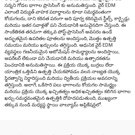
సన్నని గోడల భాగాల ప్రాసెసింగ్ కు అనుమతిస్తుంది. వైర్ EDM
ఎలాంటి విద్యుత్ వాహక పదార్థాలను కూడా సమర్థవంతంగా
కోయగలదు, దాని కఠినత పరంగా అది పూర్వ కఠినమైన స్టీల్స్, కార్బైడ్లు
మరియు ఇతర సవాళ్లతో పని చేయడానికి అనువైనదిగా చేస్తుంది. ఈ
సాంకేతికత తరచుగా తక్కువ పోస్ట్-ప్రాసెసింగ్ అవసరం ఉండే
అద్భుతమైన ఉపరితల పూతలను అందిస్తుంది, మొత్తం ఉత్పత్తి
సమయం మరియు ఖర్చులను తగ్గిస్తుంది. ఆధునిక వైర్ EDM
వ్యవస్థలు గణనీయమైన ఆటోమేషన్ సామర్థ్యాలను అందిస్తాయి,
అపరేటర్ లేకుండా పని చేయడానికి మరియు ఉత్పాదకతను
పెంచడానికి అనుమతిస్తాయి. ఈ ప్రక్రియ యొక్క బుర్రలు లేదా
యాంత్రిక ఒత్తిడిని ఉత్పత్తి చేయకపోవడం వలన నాణ్యత యొక్క
స్థిరత్వాన్ని నిర్ధారిస్తుంది మరియు ద్వితీయ ప్రక్రియల అవసరాన్ని
తగ్గిస్తుంది. అలాగే, ఒకేసారి పలు భాగాలను కోయగల సామర్థ్యం
మరియు ప్రక్రియ యొక్క ఖచ్చితత్వం అధిక-ఖచ్చితత్వం కలిగిన భాగాల
ఖర్చు-సమర్థవంతమైన ఉత్పత్తికి దోహదపడుతుంది, ముఖ్యంగా
తక్కువ నుండి మధ్యస్థ స్థాయి వాల్యూమ్ అప్లికేషన్లలో.