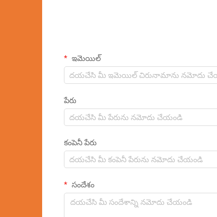
ఇమెయిల్
పేరు
కంపెనీ పేరు
సందేశం