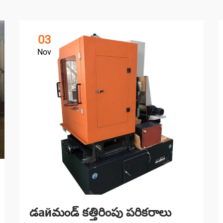
03
Nov
డайమండ్ కత్తిరింపు పరికరాలు