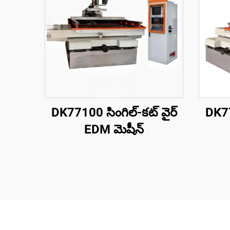
DK77100 సింగిల్-కట్ వైర్
DK77
EDM మెషీన్