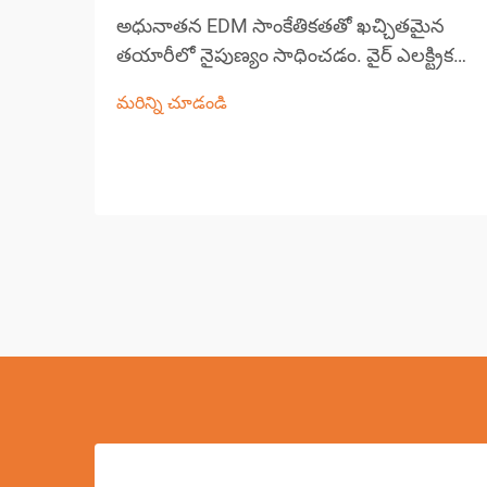
అధునాతన EDM సాంకేతికతతో ఖచ్చితమైన
తయారీలో నైపుణ్యం సాధించడం. వైర్ ఎలక్ట్రికల్
డిస్చార్జ్ మెషినింగ్ (EDM) ఆధునిక ఖచ్చితమైన
మరిన్ని చూడండి
తయారీలో ఒక ముఖ్యమైన భాగంగా ఉంది,
సంక్లిష్టమైన ఆకారాలు మరియు సంకీర్ణ డిజైన్‌లను
సృష్టించడంలో అసమానమైన సామర్థ్యాలను
అందిస్తుంది...