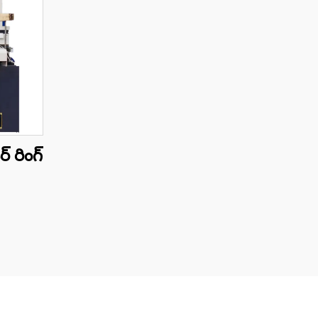
 రింగ్