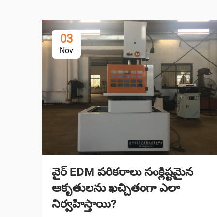
03
Nov
వైర్ EDM పరికరాలు సంక్లిష్టమైన
ఆకృతులను ఖచ్చితంగా ఎలా
నిర్వహిస్తాయి?