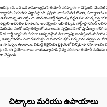
అందిస్తుంది, ఇది ఒక అమూల్యమైన తయారీ పరిష్కారంగా చేస్తుంది. మొ
ను నిరంతరం నిర్ధారిస్తుంది. ప్రక్రియ వాటి కఠినత యొక్క పదార్థాలను అయిన
 అవసరాన్ని తొలగిస్తుంది. నాన్-కాంటాక్ట్ కత్తిరింపు పద్ధతి పని ముక్కలపై య
్భుతమైన ఉపరితల పూతలను అందిస్తుంది, ఇవి తక్కువ పోస్ట్-ప్రాసెసింగ్
క్షణాలు మరియు ఎంతో ఖచ్చితత్వంతో మూలలను సృష్టించడంలో ప్రావీణ్యం కలిగ
ర్ EDM పార్ట్ జ్యామితి పరంగా అద్భుతమైన సౌలభ్యాన్ని అందిస్తుంది మరియు
ఉత్పాదకతను మెరుగుపరుస్తుంది మరియు శ్రమ ఖర్చులను తగ్గిస్తుంది. ప
స్థీకరణ సామర్థ్యం ఉంటాయి. సమగ్ర కత్తిరింపు ప్రక్రియలో సన్నిహిత సహనాల
ర్ధారిస్తుంది. ఈ ప్రయోజనాలు వాయువ్యాపార, వైద్య పరికరాల తయారీ మరి
 చేస్తుంది.
చిట్కాలు మరియు ఉపాయాలు