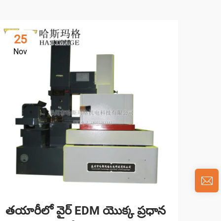
25
1
Nov
De
తయారీలో వైర్ EDM యొక్క ప్రధాన
ఇనో