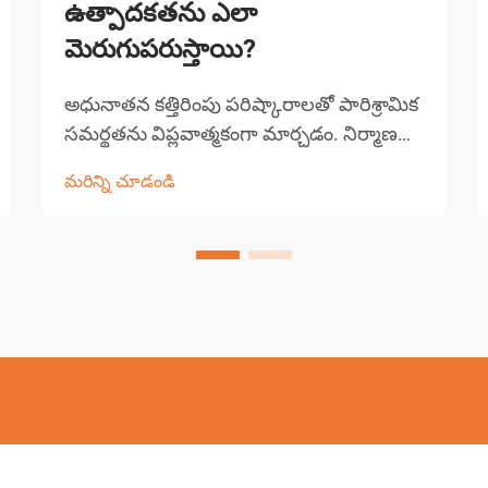
ఉత్పాదకతను ఎలా
మెరుగుపరుస్తాయి?
అధునాతన కత్తిరింపు పరిష్కారాలతో పారిశ్రామిక
సమర్థతను విప్లవాత్మకంగా మార్చడం. నిర్మాణ
మరియు తయారీ రంగాలు సాంకేతిక పురోగతి
మరిన్ని చూడండి
ద్వారా గొప్ప మార్పులను చవిచూశాయి, డైమండ్
కత్తిరింపు పరికరాలు ముందంజలో ఉన్నాయి...