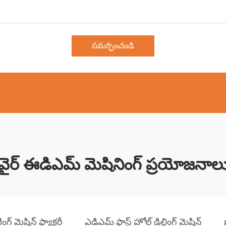
సమర్పించండి
వైర్ ఈడిఎమ్ మెషినింగ్ ప్రయోజనాల
గ్ మెషిన్ ఫ్యాక్టరీ
ఎడిఎమ్ ఫాస్ట్ హోల్ డ్రిల్లింగ్ మెషిన్