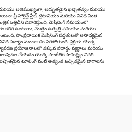
దటి మరియు అతిముఖ్యంగా, అద్భుతమైన ఖచ్చితత్వం మరియు
ా ప్రీ-హార్డెన్డ్ స్టీల్, టైటానియం మరియు వివిధ వింత
ాంత్రిక ఒత్తిడిని నివారిస్తుంది, మెషినింగ్ సమయంలో
 అవసరం కలిగి ఉంటాయి, మొత్తం ఉత్పత్తి సమయం మరియు
ి ఉంటుంది, సాంప్రదాయిక మెషినింగ్ పద్ధతులతో అసాధ్యమైన
 వివిధ పదార్థం మందాలను సరిపోతుంది. ప్రక్రియ యొక్క
ర్యావరణ ప్రయోజనాలలో తక్కువ పదార్థం వ్యర్థాలు మరియు
ను నిలుపుదల చేయడం యొక్క సాంకేతిక సామర్థ్యం చివరి
యు ఖచ్చితమైన టూలింగ్ వంటి అత్యంత ఖచ్చితమైన భాగాలను