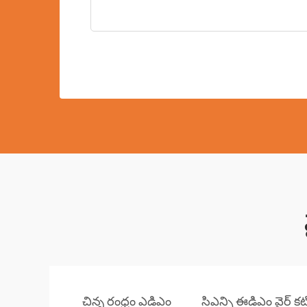
చిన్న రంధ్రం ఎడిఎం
సిఎన్సి ఈడిఎం వైర్ కటిం