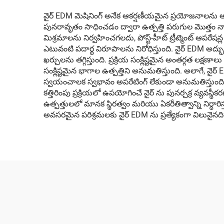
వైర్ EDM మెషినింగ్ అనేక ఆకర్షణీయమైన ప్రయోజనాలను 
పునరావృతం సాధించడం ద్వారా ఉత్పత్తి పరుగుల మొత్తం నాణ్యత
మిశ్రమాలను నిర్వహించగలదు, పోస్ట్-హీట్ ట్రీట్మెంట్ ఆపరేషన్ల
ఎటువంటి పదార్థ విరూపాలను నిరోధిస్తుంది. వైర్ EDM అద
ఖర్చులను తగ్గిస్తుంది. ప్రక్రియ సంక్లిష్టమైన అంతర్గత ల
సంక్లిష్టమైన భాగాల ఉత్పత్తిని అనుమతిస్తుంది. అలాగే, వై
స్వయంచాలక స్వభావం అపరేటింగ్ లేకుండా అనుమతిస్తుంది, 
కత్తిరింపు ప్రక్రియలో ఉపయోగించే వైర్ ను పునర్చక్ర వ్యవ
ఉత్పత్తులలో మానక స్థిరత్వం మరియు ఏకరీతిత్వాన్ని ని
అవసరమైన పరిశ్రమలకు వైర్ EDM ను ప్రత్యేకంగా విలువైనదిగా