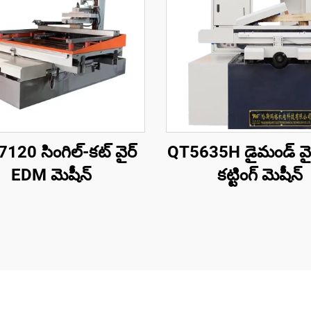
120 సింగిల్-కట్ వైర్
QT5635H డైమండ్ వైర్
EDM మెషీన్
కట్టింగ్ మెషీన్