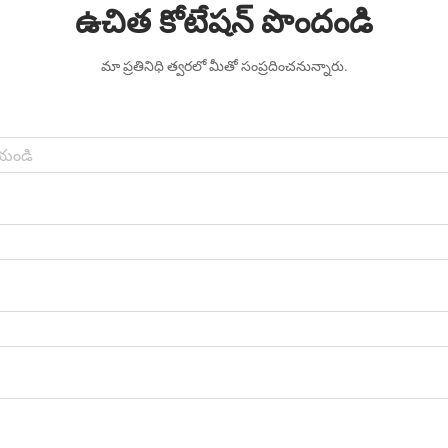
ఉచిత కోటేషన్ పొందండి
మా ప్రతినిధి త్వరలో మీతో సంప్రదించనున్నారు.