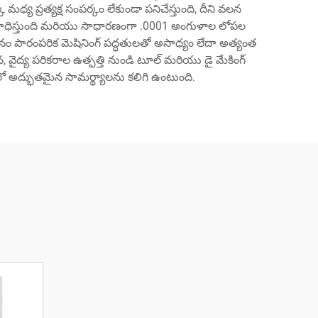
య ప్రత్యక్ష సంపర్కం లేకుండా పనిచేస్తుంది, దీని వలన
ను సాధిస్తుంది మరియు సాధారణంగా .0001 అంగుళాల లోపల
్ఞానం పారంపరిక మెషినింగ్ పద్ధతులతో అసాధ్యం లేదా అత్యంత
ైద్య పరికరాల ఉత్పత్తి నుండి టూల్ మరియు డై మేకింగ్
లో అద్భుతమైన సామర్థ్యాలను కలిగి ఉంటుంది.