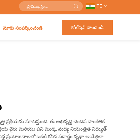
TE
కోటేషన్ పొందండి
మాకు సంపర్కించండి
ు
్తి ప్రక్రియను సూచిస్తుంది. ఈ అభివృద్ధి చెందిన సాంకేతిక
రక్రియ వైరు మరియు పని ముక్క మధ్య నియంత్రిత విద్యుత్
 అతిపెద్ద ప్రయోజనాలలో ఒకటి కనీస పదార్థం వృథా అయ్యేలా