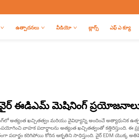
ఉత్పాదనలు
వీడియో
బ్లాగ్స్
ఎఫ్ ఎ క్యూ
వైర్ ఈడిఎమ్ మెషినింగ్ ప్రయోజనాల
సెసింగ్‌లో అత్యంత ఖచ్చితత్వం మరియు వైవిధ్యాన్ని అందించే అత్యాధునిక ఉత్పత
ు ఉపయోగించి వాహక పదార్థాలను అత్యంత ఖచ్చితత్వంతో కత్తిరిస్తుంది. ఈ ప్
ి ఫలితంగా పదార్థం కరిగిపోయి కోరిన ఆకృతిని సాధిస్తుంది. వైర్ EDM యొక్క