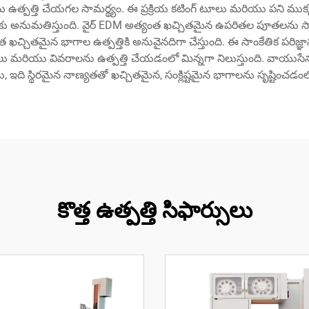
్పత్తి చేయగల సామర్థ్యం. ఈ ప్రక్రియ కటింగ్ టూలు మరియు పని ముక్క మధ్
ెషినింగ్‌కు అనుమతిస్తుంది. వైర్ EDM అత్యంత ఖచ్చితమైన ఉపరితల పూతల
 ఖచ్చితమైన భాగాల ఉత్పత్తికి అనువైనదిగా చేస్తుంది. ఈ సాంకేతిక పరిజ
మరియు వివరాలను ఉత్పత్తి చేయడంలో మిన్నగా నిలుస్తుంది. వాయుసేన, వ
ఇది స్థిరమైన నాణ్యతతో ఖచ్చితమైన, సంక్లిష్టమైన భాగాలను సృష్టించడం
కొత్త ఉత్పత్తి సిఫార్సులు