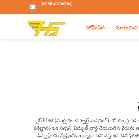
[email protected]
హోమ్‌పేజీ
మా గురించి
వైర్ EDM (ఎలక్ట్రికల్ డిస్చార్జ్ మెషినింగ్) లోహాల ప్రా
పరిజ్ఞానం ఒక సన్నని, విద్యుత్ ఛార్జ్ చేయబడిన వైరున
డిస్చార్జ్‌లను సృష్టించడం ద్వారా పని చేస్తుంది, దీన