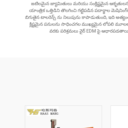
జటిలమైన జ్యామితులు మరియు సంక్లిష్టమైన ఆకృతులను ఉత
యాంత్రిక ఒత్తిడిని తొలగించి గట్టిపడిన పదార్థాల మ
బిగుతైన టాలరెన్స్ ను నిలుపును కాపాడుతుంది, ఇది అత్యంత
క్లిష్టమైన పనులను సాధించగల ముఖ్యమైన లోపలి మూలలు 
వరకు పరిశ్రమలు వైర్ EDM పై ఆధారపడతాయి, 