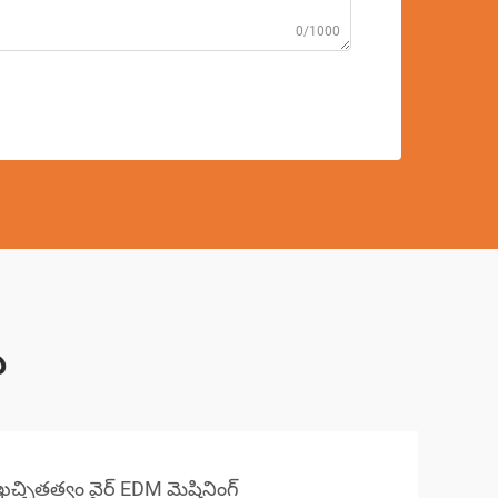
0/1000
ు
ఖచ్చితత్వం వైర్ EDM మెషినింగ్