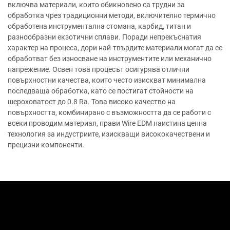
включва материали, които обикновено са трудни за
обработка чрез традиционни методи, включително термично
обработена инструментална стомана, карбид, титан и
разнообразни екзотични сплави. Поради непрекъснатия
характер на процеса, дори най-твърдите материали могат да се
обработват без износване на инструментите или механично
напрежение. Освен това процесът осигурява отлични
повърхностни качества, които често изискват минимална
последваща обработка, като се постигат стойности на
шероховатост до 0.8 Ra. Това високо качество на
повърхността, комбинирано с възможността да се работи с
всеки проводим материал, прави Wire EDM наистина ценна
технология за индустриите, изискващи висококачествени и
прецизни компоненти.