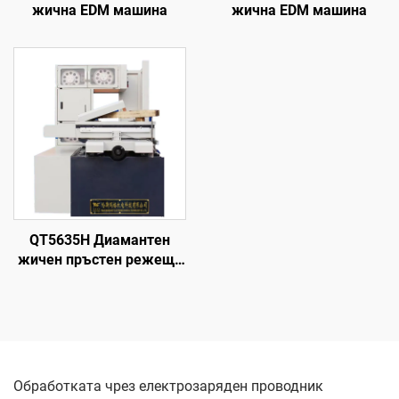
жична EDM машина
жична EDM машина
QT5635H Диамантен
жичен пръстен режеща
машина
Обработката чрез електрозаряден проводник