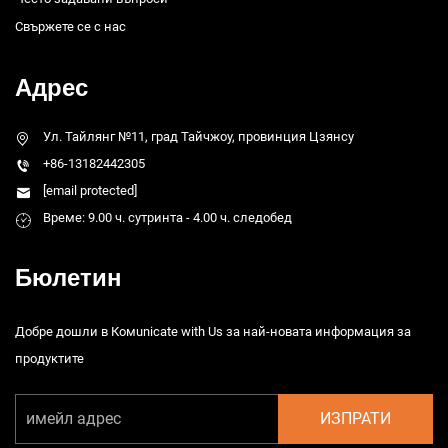
Свържете се с нас
Адрес
Ул. Тайлянг №11, град Тайчжоу, провинция Цзянсу
+86-13182442305
[email protected]
Време: 9.00 ч. сутринта - 4.00 ч. следобед
Бюлетин
Добре дошли в Комunicate with Us за най-новата информация за
продуктите
ИЗПРАТИ