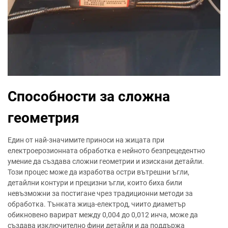
Способности за сложна
геометрия
Един от най-значимите приноси на жицата при
електроерозионната обработка е нейното безпрецедентно
умение да създава сложни геометрии и изискани детайли.
Този процес може да изработва остри вътрешни ъгли,
детайлни контури и прецизни ъгли, които биха били
невъзможни за постигане чрез традиционни методи за
обработка. Тънката жица-електрод, чиито диаметър
обикновено варират между 0,004 до 0,012 инча, може да
създава изключително фини детайли и да поддържа