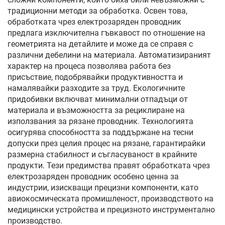
традиционни методи за обработка. Освен това,
обработката чрез електрозаряден проводник
предлага изключителна гъвкавост по отношение на
геометрията на детайлите и може да се справя с
различни дебелини на материала. Автоматизираният
характер на процеса позволява работа без
присъствие, подобрявайки продуктивността и
намалявайки разходите за труд. Екологичните
придобивки включват минимални отпадъци от
материала и възможността за рециклиране на
използвания за рязане проводник. Технологията
осигурява способността за поддържане на тесни
допуски през целия процес на рязане, гарантирайки
размерна стабилност и съгласуваност в крайните
продукти. Тези предимства правят обработката чрез
електрозаряден проводник особено ценна за
индустрии, изискващи прецизни компоненти, като
авиокосмическата промишленост, производството на
медицински устройства и прецизното инструментално
производство.