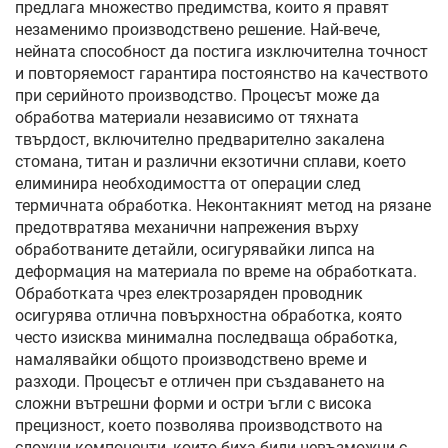
предлага множество предимства, които я правят
незаменимо производствено решение. Най-вече,
нейната способност да постига изключителна точност
и повторяемост гарантира постоянство на качеството
при серийното производство. Процесът може да
обработва материали независимо от тяхната
твърдост, включително предварително закалена
стомана, титан и различни екзотични сплави, което
елиминира необходимостта от операции след
термичната обработка. Неконтакният метод на рязане
предотвратява механични напрежения върху
обработваните детайли, осигурявайки липса на
деформация на материала по време на обработката.
Обработката чрез електрозаряден проводник
осигурява отлична повърхностна обработка, която
често изисква минимална последваща обработка,
намалявайки общото производствено време и
разходи. Процесът е отличен при създаването на
сложни вътрешни форми и остри ъгли с висока
прецизност, което позволява производството на
сложни компоненти, които биха били невъзможни с