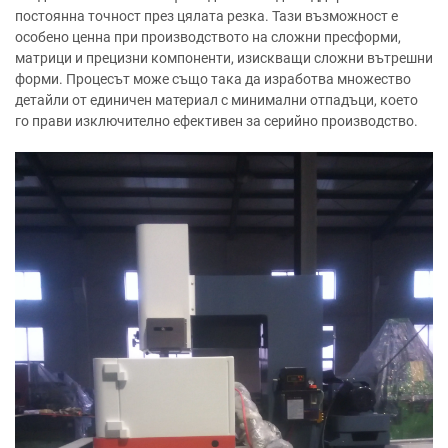
постоянна точност през цялата резка. Тази възможност е
особено ценна при производството на сложни пресформи,
матрици и прецизни компоненти, изискващи сложни вътрешни
форми. Процесът може също така да изработва множество
детайли от единичен материал с минимални отпадъци, което
го прави изключително ефективен за серийно производство.