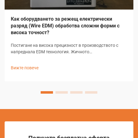
Как оборудването за режещ електрически
разряд (Wire EDM) обработва сложни форми с
висока точност?
Постигане на висока прецизност в производството с
напреднала EDM технология. Жичното
електроерозионно машинно обработване (EDM)
представлява основен елемент в съвременното
Вижте повече
прецизно производство и предлага безпрецедентни
възможности за създаване на сложни форми и
детайли...