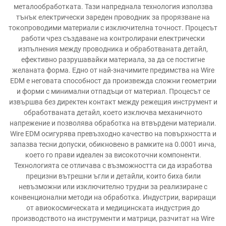
металообработката. Тази напреднала технология използва
тънък електрически зареден проводник за прорязване на
токопроводими материали с изключителна точност. Процесът
работи чрез създаване на контролирани електрически
изпълнения между проводника и обработваната детайл,
ефективно разрушавайки материала, за да се постигне
желаната форма. Едно от най-значимите предимства на Wire
EDM е неговата способност да произвежда сложни геометрии
и форми с минимални отпадъци от материал. Процесът се
извършва без директен контакт между режещия инструмент и
обработваната детайл, което изключва механичното
напрежение и позволява обработка на втвърдени материали.
Wire EDM осигурява превъзходно качество на повърхността и
запазва тесни допуски, обикновено в рамките на 0.0001 инча,
което го прави идеален за високоточни компоненти.
Технологията се отличава с възможността си да изработва
прецизни вътрешни ъгли и детайли, които биха били
невъзможни или изключително трудни за реализиране с
конвенционални методи на обработка. Индустрии, вариращи
от авиокосмическата и медицинската индустрия до
производството на инструменти и матрици, разчитат на Wire