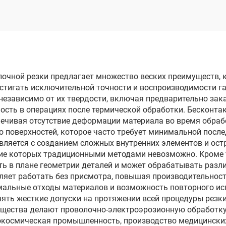
электродом
опроходного реза
DK77120
очной резки предлагает множество веских преимуществ,
остигать исключительной точности и воспроизводимости г
езависимо от их твердости, включая предварительно зака
мость в операциях после термической обработки. Бесконт
печивая отсутствие деформации материала во время обра
о поверхностей, которое часто требует минимальной пос
вляется с созданием сложных внутренних элементов и ост
ие которых традиционными методами невозможно. Кроме 
ть в плане геометрии деталей и может обрабатывать раз
яет работать без присмотра, повышая производительность
альные отходы материалов и возможность повторного ис
анять жесткие допуски на протяжении всей процедуры резк
ущества делают проволочно-электроэрозионную обработку
окосмическая промышленность, производство медицинских