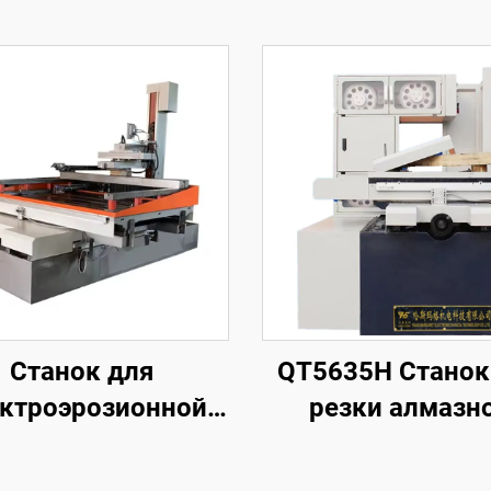
Станок для
QT5635H Станок
ктроэрозионной
резки алмазн
обработки
проволоки с
проволочным
кольцевой пода