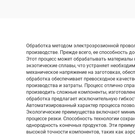
электродом
однопроходного реза
одн
DK77100
Обработка методом электроэрозионной провол
производстве. Прежде всего, ее способность д
Этот процесс может обрабатывать материалы н
экзотические сплавы, что устраняет необходи
механическое напряжение на заготовках, обес
обработка обеспечивает превосходное качеств
производства и затраты. Процесс отлично спра
производить сложные компоненты, изготовлен
обработка предлагает исключительную гибкос
Автоматизированный характер процесса позвол
Экологические преимущества включают миним
процессе резки. Способность технологии сохр
однородность конечных продуктов. Эти преим
высокой точности компонентов, таких как аэр