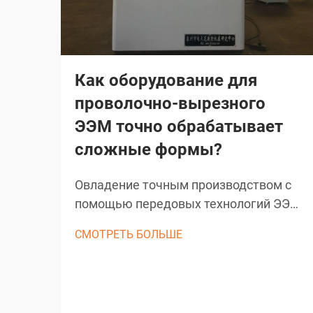
Как оборудование для
проволочно-вырезного
ЭЭМ точно обрабатывает
сложные формы?
Овладение точным производством с
помощью передовых технологий ЭЭМ.
Проволочно-эрозионная обработка
СМОТРЕТЬ БОЛЬШЕ
(ЭЭМ) является основой современного
точного производства, обеспечивая
беспрецедентные возможности при
создании сложных форм и