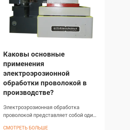
Каковы основные
Ка
применения
сп
электроэрозионной
ин
обработки проволокой в
пр
производстве?
пр
Электроэрозионная обработка
Эле
проволокой представляет собой один
рев
из наиболее точных и универсальных
про
СМОТРЕТЬ БОЛЬШЕ
СМО