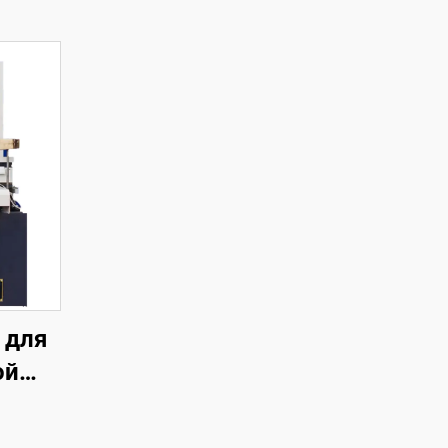
 для
ой
чей