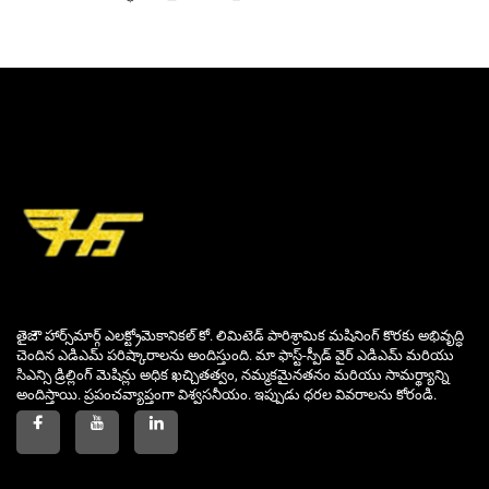
తైజౌ హార్స్‌మార్గ్ ఎలక్ట్రోమెకానికల్ కో. లిమిటెడ్ పారిశ్రామిక మషినింగ్ కొరకు అభివృద్ధి
చెందిన ఎడిఎమ్ పరిష్కారాలను అందిస్తుంది. మా ఫాస్ట్-స్పీడ్ వైర్ ఎడిఎమ్ మరియు
సిఎన్సి డ్రిల్లింగ్ మెషిన్లు అధిక ఖచ్చితత్వం, నమ్మకమైనతనం మరియు సామర్థ్యాన్ని
అందిస్తాయి. ప్రపంచవ్యాప్తంగా విశ్వసనీయం. ఇప్పుడు ధరల వివరాలను కోరండి.