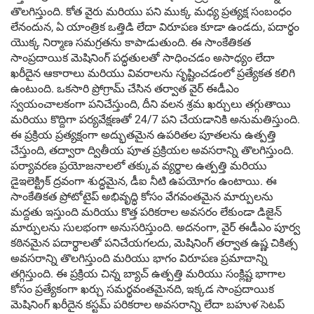
తొలగిస్తుంది. కోత వైరు మరియు పని ముక్క మధ్య ప్రత్యక్ష సంబంధం
లేనందున, ఏ యాంత్రిక ఒత్తిడి లేదా విరూపణ కూడా ఉండదు, పదార్థం
యొక్క నిర్మాణ సమగ్రతను కాపాడుతుంది. ఈ సాంకేతికత
సాంప్రదాయిక మెషినింగ్ పద్ధతులతో సాధించడం అసాధ్యం లేదా
ఖరీదైన ఆకారాలు మరియు వివరాలను సృష్టించడంలో ప్రత్యేకత కలిగి
ఉంటుంది. ఒకసారి ప్రోగ్రామ్ చేసిన తర్వాత వైర్ ఈడీఎం
స్వయంచాలకంగా పనిచేస్తుంది, దీని వలన శ్రమ ఖర్చులు తగ్గుతాయి
మరియు కొద్దిగా పర్యవేక్షణతో 24/7 పని చేయడానికి అనుమతిస్తుంది.
ఈ ప్రక్రియ ప్రత్యక్షంగా అద్భుతమైన ఉపరితల పూతలను ఉత్పత్తి
చేస్తుంది, తద్వారా ద్వితీయ పూత ప్రక్రియల అవసరాన్ని తొలగిస్తుంది.
పర్యావరణ ప్రయోజనాలలో తక్కువ వ్యర్థాల ఉత్పత్తి మరియు
డైఇలెక్ట్రిక్ ద్రవంగా శుద్ధమైన, డీఐ నీటి ఉపయోగం ఉంటాయి. ఈ
సాంకేతికత ప్రోటోటైప్ అభివృద్ధి కోసం వేగవంతమైన మార్పులను
మద్దతు ఇస్తుంది మరియు కొత్త పరికరాల అవసరం లేకుండా డిజైన్
మార్పులను సులభంగా అనుసరిస్తుంది. అదనంగా, వైర్ ఈడీఎం పూర్వ
కఠినమైన పదార్థాలతో పనిచేయగలదు, మెషినింగ్ తర్వాత ఉష్ణ చికిత్స
అవసరాన్ని తొలగిస్తుంది మరియు భాగం విరూపణ ప్రమాదాన్ని
తగ్గిస్తుంది. ఈ ప్రక్రియ చిన్న బ్యాచ్ ఉత్పత్తి మరియు సంక్లిష్ట భాగాల
కోసం ప్రత్యేకంగా ఖర్చు సమర్థవంతమైనది, ఇక్కడ సాంప్రదాయిక
మెషినింగ్ ఖరీదైన కస్టమ్ పరికరాల అవసరాన్ని లేదా బహుళ సెటప్