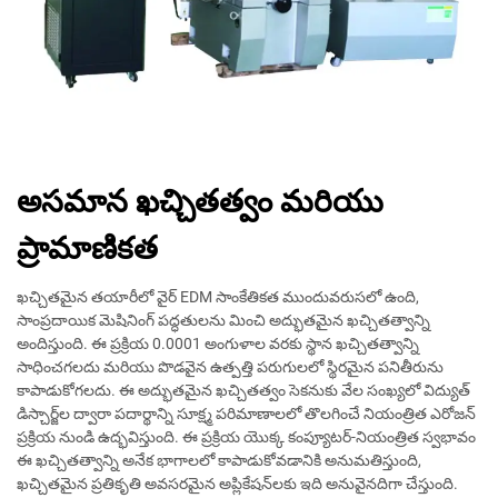
అసమాన ఖచ్చితత్వం మరియు
ప్రామాణికత
ఖచ్చితమైన తయారీలో వైర్ EDM సాంకేతికత ముందువరుసలో ఉంది,
సాంప్రదాయిక మెషినింగ్ పద్ధతులను మించి అద్భుతమైన ఖచ్చితత్వాన్ని
అందిస్తుంది. ఈ ప్రక్రియ 0.0001 అంగుళాల వరకు స్థాన ఖచ్చితత్వాన్ని
సాధించగలదు మరియు పొడవైన ఉత్పత్తి పరుగులలో స్థిరమైన పనితీరును
కాపాడుకోగలదు. ఈ అద్భుతమైన ఖచ్చితత్వం సెకనుకు వేల సంఖ్యలో విద్యుత్
డిస్చార్జ్‌ల ద్వారా పదార్థాన్ని సూక్ష్మ పరిమాణాలలో తొలగించే నియంత్రిత ఎరోజన్
ప్రక్రియ నుండి ఉద్భవిస్తుంది. ఈ ప్రక్రియ యొక్క కంప్యూటర్-నియంత్రిత స్వభావం
ఈ ఖచ్చితత్వాన్ని అనేక భాగాలలో కాపాడుకోవడానికి అనుమతిస్తుంది,
ఖచ్చితమైన ప్రతికృతి అవసరమైన అప్లికేషన్‌లకు ఇది అనువైనదిగా చేస్తుంది.