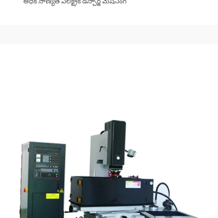
అధిక నాణ్యత ఎలక్ట్రిక్ డిస్చార్జ్ మెషినింగ్