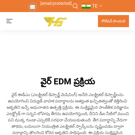
[email protected]
TE
కోటేషన్ పొందండి
వైర్ EDM ప్రక్రియ
వైర్ ఈడీఎం (ఎలక్ట్రికల్ డిస్చార్జ్ మెషినింగ్) అనేది ఎలక్ట్రికల్ డిస్చార్జ్‌లను
ఉపయోగించి విద్యుత్ వాహక పదార్థాలను అత్యంత ఖచ్చితత్వంతో కత్తిరించి
ఆకృతిని ఇచ్చే అధునాతన ఉత్పత్తి ప్రక్రియ. ఈ సంక్లిష్టమైన సాంకేతిక పరిజ్ఞానం
ఎలక్ట్రోడ్ గా సన్నని లోహపు తీగను ఉపయోగిస్తుంది, దీనిని డీఐ నీటిలో ముంచి
పని ముక్క గుండా ఎప్పటికీ సరఫరా చేయబడుతుంది. తీగ పదార్థాన్ని నేరుగా
తాకదు, బదులుగా నియంత్రిత ఎలక్ట్రికల్ స్పార్క్‌లను సృష్టించడం ద్వారా
పదార్థాన్ని తొలగించి కోరిన ఆకృతిని సాధిస్తుంది. ఈ ప్రక్రియ సంక్లిష్టమైన