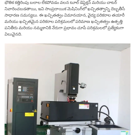
భౌతిక కత్తిరింపు బలాల లేకపోవడం వలన టూల్ డెఫ్లెక్షన్ మరియు చాటర్
నివారించబడతాయి, ఇవి సాంప్రదాయిక మెషినింగ్‌లో ఖచ్చితత్వాన్ని దెబ్బతీసే
సాధారణ సమస్యలు. ఈ ఖచ్చితత్వం విమానయాన, వైద్య పరికరాల తయారీ
మరియు ఖచ్చితమైన పరికరాల పరిశ్రమలలో పరిమాణ ఖచ్చితత్వం ఉత్పత్తి
పనితీరు మరియు నమ్మకానికి నేరుగా ప్రభావం చూపే పరిశ్రమలలో ప్రత్యేకంగా
విలువైనది.