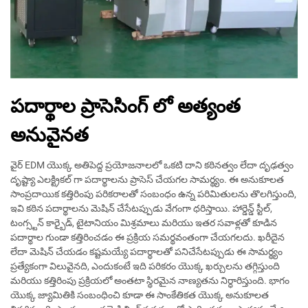
పదార్థాల ప్రాసెసింగ్ లో అత్యంత
అనువైనత
వైర్ EDM యొక్క అతిపెద్ద ప్రయోజనాలలో ఒకటి దాని కఠినత్వం లేదా దృఢత్వం
దృష్ట్యా ఎలక్ట్రికల్ గా పదార్థాలను ప్రాసెస్ చేయగల సామర్థ్యం. ఈ అనుకూలత
సాంప్రదాయిక కత్తిరింపు పరికరాలతో సంబంధం ఉన్న పరిమితులను తొలగిస్తుంది,
ఇవి కఠిన పదార్థాలను మెషిన్ చేసేటప్పుడు వేగంగా ధరిస్తాయి. హార్డెన్డ్ స్టీల్,
టంగ్స్టన్ కార్బైడ్, టైటానియం మిశ్రమాలు మరియు ఇతర సవాళ్లతో కూడిన
పదార్థాల గుండా కత్తిరించడం ఈ ప్రక్రియ సమర్థవంతంగా చేయగలదు. ఖరీదైన
లేదా మెషిన్ చేయడం కష్టమయ్యే పదార్థాలతో పనిచేసేటప్పుడు ఈ సామర్థ్యం
ప్రత్యేకంగా విలువైనది, ఎందుకంటే ఇది పరికరం యొక్క ఖర్చులను తగ్గిస్తుంది
మరియు కత్తిరింపు ప్రక్రియలో అంతటా స్థిరమైన నాణ్యతను నిర్ధారిస్తుంది. భాగం
యొక్క జ్యామితికి సంబంధించి కూడా ఈ సాంకేతికత యొక్క అనుకూలత