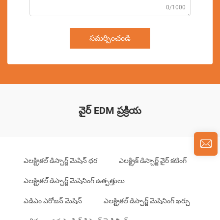
0/1000
సమర్పించండి
వైర్ EDM ప్రక్రియ
ఎలక్ట్రికల్ డిస్చార్జ్ మెషిన్ ధర
ఎలక్ట్రిక్ డిస్చార్జ్ వైర్ కటింగ్
ఎలక్ట్రికల్ డిస్చార్జ్ మెషినింగ్ ఉత్పత్తులు
ఎడిఎం ఎరోజన్ మెషిన్
ఎలక్ట్రికల్ డిస్చార్జ్ మెషినింగ్ ఖర్చు