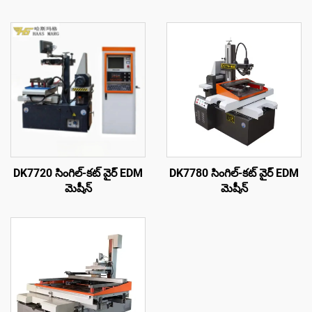
DK7720 సింగిల్-కట్ వైర్ EDM
DK7780 సింగిల్-కట్ వైర్ EDM
మెషీన్
మెషీన్