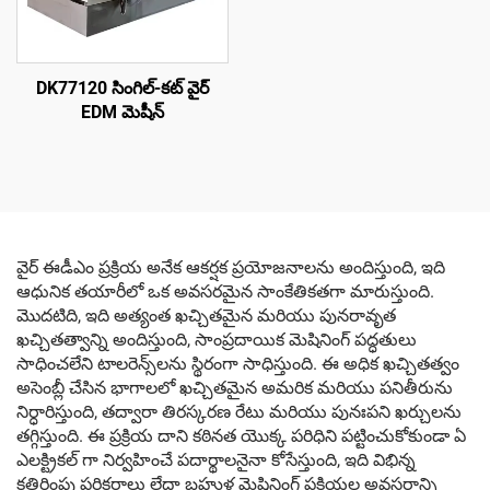
DK77120 సింగిల్-కట్ వైర్
EDM మెషీన్
వైర్ ఈడీఎం ప్రక్రియ అనేక ఆకర్షక ప్రయోజనాలను అందిస్తుంది, ఇది
ఆధునిక తయారీలో ఒక అవసరమైన సాంకేతికతగా మారుస్తుంది.
మొదటిది, ఇది అత్యంత ఖచ్చితమైన మరియు పునరావృత
ఖచ్చితత్వాన్ని అందిస్తుంది, సాంప్రదాయిక మెషినింగ్ పద్ధతులు
సాధించలేని టాలరెన్స్‌లను స్థిరంగా సాధిస్తుంది. ఈ అధిక ఖచ్చితత్వం
అసెంబ్లీ చేసిన భాగాలలో ఖచ్చితమైన అమరిక మరియు పనితీరును
నిర్ధారిస్తుంది, తద్వారా తిరస్కరణ రేటు మరియు పునఃపని ఖర్చులను
తగ్గిస్తుంది. ఈ ప్రక్రియ దాని కఠినత యొక్క పరిధిని పట్టించుకోకుండా ఏ
ఎలక్ట్రికల్ గా నిర్వహించే పదార్థాలనైనా కోసేస్తుంది, ఇది విభిన్న
కత్తిరింపు పరికరాలు లేదా బహుళ మెషినింగ్ ప్రక్రియల అవసరాన్ని