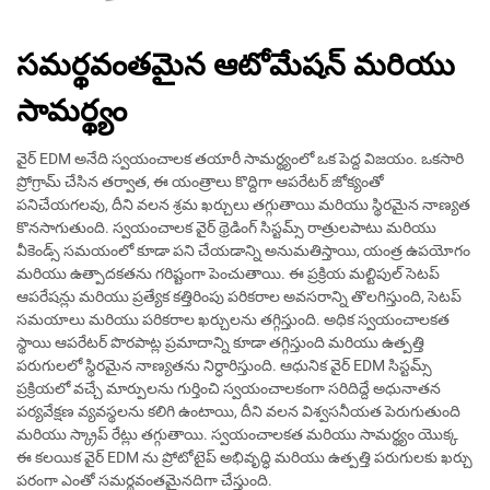
సమర్థవంతమైన ఆటోమేషన్ మరియు
సామర్థ్యం
వైర్ EDM అనేది స్వయంచాలక తయారీ సామర్థ్యంలో ఒక పెద్ద విజయం. ఒకసారి
ప్రోగ్రామ్ చేసిన తర్వాత, ఈ యంత్రాలు కొద్దిగా ఆపరేటర్ జోక్యంతో
పనిచేయగలవు, దీని వలన శ్రమ ఖర్చులు తగ్గుతాయి మరియు స్థిరమైన నాణ్యత
కొనసాగుతుంది. స్వయంచాలక వైర్ థ్రెడింగ్ సిస్టమ్స్ రాత్రులపాటు మరియు
వీకెండ్స్ సమయంలో కూడా పని చేయడాన్ని అనుమతిస్తాయి, యంత్ర ఉపయోగం
మరియు ఉత్పాదకతను గరిష్టంగా పెంచుతాయి. ఈ ప్రక్రియ మల్టిపుల్ సెటప్
ఆపరేషన్లు మరియు ప్రత్యేక కత్తిరింపు పరికరాల అవసరాన్ని తొలగిస్తుంది, సెటప్
సమయాలు మరియు పరికరాల ఖర్చులను తగ్గిస్తుంది. అధిక స్వయంచాలకత
స్థాయి ఆపరేటర్ పొరపాట్ల ప్రమాదాన్ని కూడా తగ్గిస్తుంది మరియు ఉత్పత్తి
పరుగులలో స్థిరమైన నాణ్యతను నిర్ధారిస్తుంది. ఆధునిక వైర్ EDM సిస్టమ్స్
ప్రక్రియలో వచ్చే మార్పులను గుర్తించి స్వయంచాలకంగా సరిదిద్దే అధునాతన
పర్యవేక్షణ వ్యవస్థలను కలిగి ఉంటాయి, దీని వలన విశ్వసనీయత పెరుగుతుంది
మరియు స్క్రాప్ రేట్లు తగ్గుతాయి. స్వయంచాలకత మరియు సామర్థ్యం యొక్క
ఈ కలయిక వైర్ EDM ను ప్రోటోటైప్ అభివృద్ధి మరియు ఉత్పత్తి పరుగులకు ఖర్చు
పరంగా ఎంతో సమర్థవంతమైనదిగా చేస్తుంది.