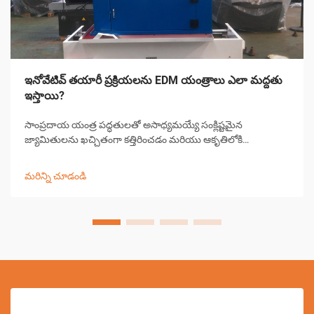
ఇనోవేటివ్ తయారీ ప్రక్రియలను EDM యంత్రాలు ఎలా మద్దతు
ఇస్తాయి?
సాంప్రదాయ యంత్ర పద్ధతులతో అసాధ్యమయ్యే సంక్లిష్టమైన
జ్యామితులను ఖచ్చితంగా కత్తిరించడం మరియు ఆకృతిలోకి
తీసుకురావడం ద్వారా EDM యంత్రాలు ఆధునిక తయారీలో విప్లవాన్ని
సృష్టించాయి. ఈ సంక్లిష్టమైన ఎలక్ట్రికల్ డిస్చార్జ్ మెషినింగ్ వ్యవస్థలు
మరిన్ని చూడండి
కండక్ట్...