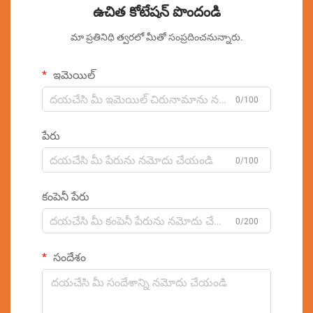
ఉచిత కోటేషన్ పొందండి
మా ప్రతినిధి త్వరలో మీతో సంప్రదించనున్నారు.
ఇమెయిల్
0/100
పేరు
0/100
కంపెనీ పేరు
0/200
సందేశం