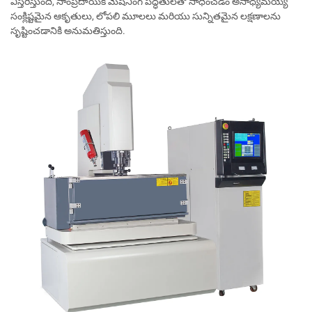
విస్తరిస్తుంది, సాంప్రదాయిక మెషినింగ్ పద్ధతులతో సాధించడం అసాధ్యమయ్యే
సంక్లిష్టమైన ఆకృతులు, లోపలి మూలలు మరియు సున్నితమైన లక్షణాలను
సృష్టించడానికి అనుమతిస్తుంది.