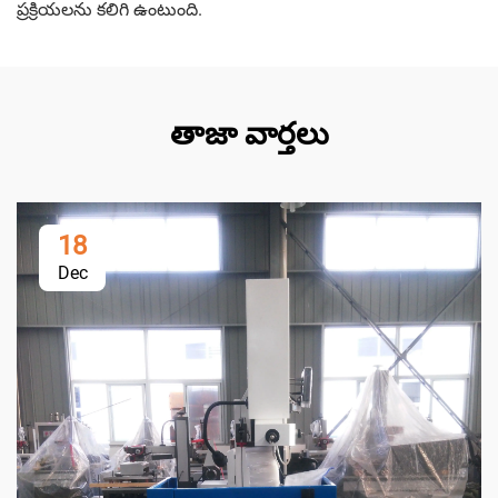
ప్రక్రియలను కలిగి ఉంటుంది.
తాజా వార్తలు
18
Dec