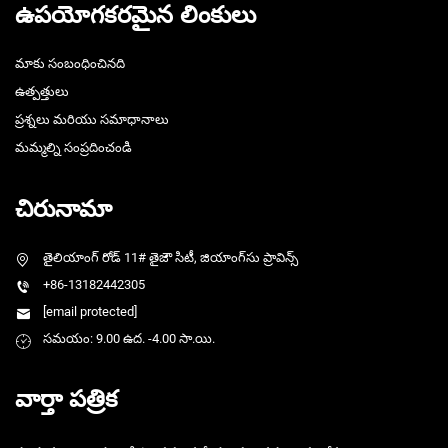
ఉపయోగకరమైన లింకులు
మాకు సంబంధించినది
ఉత్పత్తులు
ప్రశ్నలు మరియు సమాధానాలు
మమ్మల్ని సంప్రదించండి
చిరునామా
తైలియాంగ్ రోడ్ 11# తైజౌ సిటీ, జియాంగ్‌సు ప్రావిన్స్
+86-13182442305
[email protected]
సమయం: 9.00 ఉద. -4.00 సా.యి.
వార్తా పత్రిక