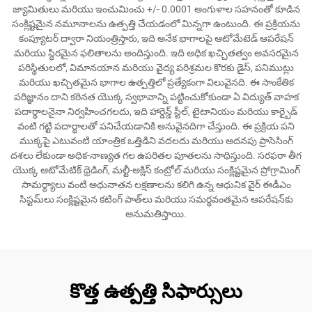
జ్యామితులు మరియు ఇంచుమించు +/- 0.0001 అంగుళాల సహనంతో కూడిన
సంక్లిష్టమైన నమూనాలను ఉత్పత్తి చేయడంలో మిన్నగా ఉంటుంది. ఈ ప్రక్రియను
కంప్యూటర్ ద్వారా నియంత్రిస్తారు, ఇది అనేక భాగాలపై ఆటోమేటెడ్ ఆపరేషన్
మరియు స్థిరమైన ఫలితాలను అందిస్తుంది. ఇది అధిక ఖచ్చితత్వం అవసరమైన
పరిస్థితులలో, విమానయాన మరియు వైద్య పరిశ్రమల కొరకు డైస్, పనిముట్లు
మరియు ఖచ్చితమైన భాగాల ఉత్పత్తిలో ప్రత్యేకంగా విలువైనది. ఈ సాంకేతిక
పరిజ్ఞానం దాని కఠినత యొక్క స్వభావాన్ని పట్టించుకోకుండా ఏ విద్యుత్ వాహక
పదార్థాలనైనా నిర్వహించగలదు, ఇది హార్డెన్డ్ స్టీల్, టైటానియం మరియు కార్బైడ్
వంటి గట్టి పదార్థాలతో పనిచేయడానికి అనువైనదిగా చేస్తుంది. ఈ ప్రక్రియ పని
ముక్కపై ఎటువంటి యాంత్రిక ఒత్తిడిని వదలదు మరియు అదనపు ప్రాసెసింగ్
దశలు లేకుండా అధిక-నాణ్యత గల ఉపరితల పూతలను సాధిస్తుంది. సరఫరా తీగ
యొక్క ఆటోమేటిక్ థ్రెడింగ్, మల్టీ-అక్షిస్ కంట్రోల్ మరియు సంక్లిష్టమైన ప్రోగ్రామింగ్
సామర్థ్యాలు వంటి అధునాతన లక్షణాలను కలిగి ఉన్న ఆధునిక వైర్ ఈడీఎం
సిస్టమ్‌లు సంక్లిష్టమైన కటింగ్ పాత్‌లు మరియు సమర్థవంతమైన ఆపరేషన్‌కు
అనుమతిస్తాయి.
కొత్త ఉత్పత్తి సిఫార్సులు