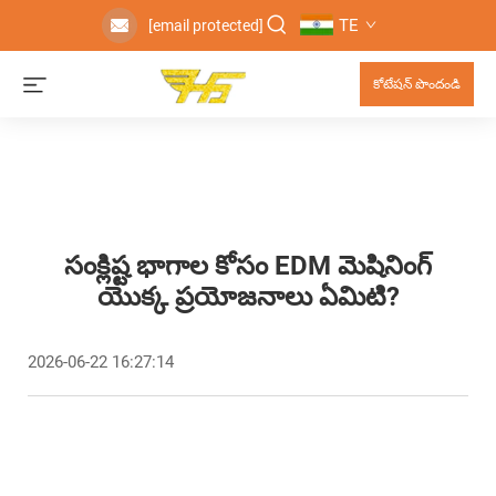
TE
[email protected]
కోటేషన్ పొందండి
సంక్లిష్ట భాగాల కోసం EDM మెషినింగ్
యొక్క ప్రయోజనాలు ఏమిటి?
2026-06-22 16:27:14