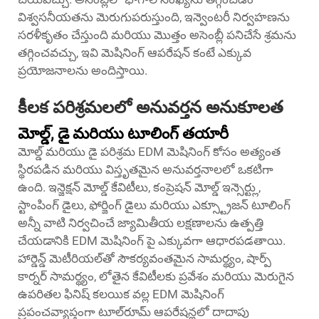
విశ్వసనీయతను మెరుగుపరుస్తుంది, ఇన్వెంటరీ నిర్వహణను
సరళీకృతం చేస్తుంది మరియు మొత్తం అసెంబ్లీ పనిచేసే శ్రమను
తగ్గించవచ్చు, ఇవి మెషినింగ్ ఆపరేషన్ కంటే ఎక్కువ
ప్రయోజనాలను అందిస్తాయి.
కీలక పరిశ్రమలలో అనువర్తన అనుకూలత
మోల్డ్, డై మరియు టూలింగ్ తయారీ
మోల్డ్ మరియు డై పరిశ్రమ EDM మెషినింగ్ కోసం అత్యంత
స్థిరపడిన మరియు విస్తృతమైన అనువర్తనాలలో ఒకటిగా
ఉంది. ఇన్జెక్షన్ మోల్డ్ కేవిటీలు, కంప్రెషన్ మోల్డ్ ఇన్సెర్ట్లు,
స్టాంపింగ్ డైలు, ఫోర్జింగ్ డైలు మరియు ఎక్స్ట్రూజన్ టూలింగ్
అన్నీ వాటి నిర్వచించే జ్యామితీయ లక్షణాలను ఉత్పత్తి
చేయడానికి EDM మెషినింగ్ పై ఎక్కువగా ఆధారపడతాయి.
హార్డెన్డ్ మెటీరియల్‌తో సౌకర్యవంతమైన సామర్థ్యం, షార్ప్
కార్నర్ సామర్థ్యం, లోతైన కేవిటీలకు ప్రవేశం మరియు మెరుగైన
ఉపరితల ఫినిష్ కలయిక వల్ల EDM మెషినింగ్
ప్రపంచవ్యాప్తంగా టూల్‌రూమ్ ఆపరేషన్లలో దాదాపు