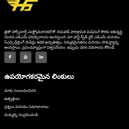
తైజౌ హార్స్‌మార్గ్ ఎలక్ట్రోమెకానికల్ కో. లిమిటెడ్ పారిశ్రామిక మషినింగ్ కొరకు అభివృద్ధి
చెందిన ఎడిఎమ్ పరిష్కారాలను అందిస్తుంది. మా ఫాస్ట్-స్పీడ్ వైర్ ఎడిఎమ్ మరియు
సిఎన్సి డ్రిల్లింగ్ మెషిన్లు అధిక ఖచ్చితత్వం, నమ్మకమైనతనం మరియు సామర్థ్యాన్ని
అందిస్తాయి. ప్రపంచవ్యాప్తంగా విశ్వసనీయం. ఇప్పుడు ధరల వివరాలను కోరండి.
ఉపయోగకరమైన లింకులు
మాకు సంబంధించినది
ఉత్పత్తులు
ప్రశ్నలు మరియు సమాధానాలు
మమ్మల్ని సంప్రదించండి