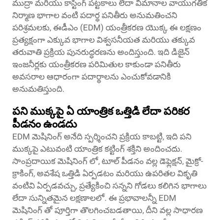
ముద్రా మరియు కాస్టింగ్ పట్టకాలు లేదా విమానాల వాయుగతిక
నిర్మాణ భాగాల వంటి పదార్థ పనితీరు అనుమతించని
పరిశ్రమలకు, ఈడీఎం (EDM) యంత్రీకరణ యొక్క ఈ లక్షణం
ప్రత్యక్షంగా ఎక్కువ భాగాల విశ్వసనీయత మరియు తక్కువ
తరువాతి ప్రక్రియ పునరుద్ధరణను అందిస్తుంది. ఇది డిజైన్
ఇంజనీర్లకు యంత్రీకరణ పరిమితుల కాకుండా పనితీరు
అవసరాల ఆధారంగా పదార్థాలను ఎంచుకోవడానికి
అనుమతిస్తుంది.
పని ముక్కపై ఏ యాంత్రిక ఒత్తిడి లేదా పరికర
పీడనం ఉండదు
EDM మెషినింగ్ అనేది స్పర్శించని ప్రక్రియ కాబట్టి, ఇది పని
ముక్కపై ఎటువంటి యాంత్రిక కట్టింగ్ శక్తిని అందించదు.
సాంప్రదాయిక మెషినింగ్ లో, టూల్ పీడనం వల్ల డెఫ్లెక్షన్, మైక్రో-
క్రాకింగ్, అవశేష ఒత్తిడి ఏర్పడటం మరియు ఉపరితల వికృతి
వంటివి ఏర్పడవచ్చు, ప్రత్యేకించి సన్నని గోడలు కలిగిన భాగాలు
లేదా సున్నితమైన లక్షణాలలో. ఈ ప్రభావాలన్నీ EDM
మెషినింగ్ తో పూర్తిగా తొలగించబడతాయి, దీని వల్ల సాధారణ