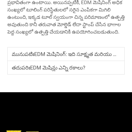
ప్రభావితంగా ఉంటాయి. అయినప్పటికీ, EDM మెషినింగ్ అధిక
సంఖ్యలో టూలింగ్ పరిస్థితులలో సరైన ఎంపికగా మిగిలి
ఉంటుంది, ఇక్కడ టూల్ స్వయంగా చిన్న పరిమాణంలో ఉత్పత్తి
అవుతుంది కానీ తరువాత మోల్డెడ్ లేదా స్టాంప్ చేసిన భాగాల
పెద్ద సంఖ్యలో ఉత్పత్తి చేయడానికి ఉపయోగించబడుతుంది.
మునుపటిః
EDM మెషినింగ్: ఇది సూక్ష్మత మరియు నాణ్యతను ఎలా మెరుగుపరుస్తుంది?
తదుపరిః
EDM మెషిన్లు ఎన్ని రకాలు?