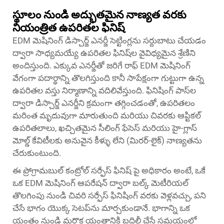
స్థూలం నుండి అద్భుతమైన నాణ్యత వరకు
నియంత్రిత ఉపరితల ఫినిష్
EDM మెషినింగ్ డిస్చార్జ్ ఎనర్జీ సెట్టింగ్లను సర్దుబాటు చేయడం
ద్వారా సాధ్యమయ్యే ఉపరితల ఫినిష్‌ల వైవిధ్యమైన శ్రేణిని
అందిస్తుంది. ఎక్కువ ఎనర్జీతో జరిగే రాఫ్ EDM మెషినింగ్
వేగంగా పదార్థాన్ని తొలగిస్తుంది కానీ సాపేక్షంగా గుట్టుగా ఉన్న
ఉపరితల వస్తు నిర్మాణాన్ని వదిలివేస్తుంది. ఫినిషింగ్ పాస్‌ల
ద్వారా డిస్చార్జ్ ఎనర్జీని క్రమంగా తగ్గించడంతో, ఉపరితలం
మరింత మృదువుగా మారుతుంది మరియు చివరకు ఆప్టికల్
ఉపరితలాలు, ఖచ్చితమైన సీలింగ్ ఫేసెస్ మరియు హై-గ్లాస్
మోల్డ్ కేవిటీలకు అనువైన కీళ్ళు లేని (మిరర్-లైక్) నాణ్యతను
చేరుకుంటుంది.
ఈ ప్రోగ్రామబుల్ కంట్రోల్ సర్ఫేస్ ఫినిష్ పై అధికారం అంటే, ఒకే
ఒక EDM మెషినింగ్ ఆపరేషన్ ద్వారా బల్క్ మెటీరియల్
తొలగింపు నుండి చివరి సర్ఫేస్ ఫినిషింగ్ వరకు వెళ్లవచ్చు, పని
చేసే భాగం యొక్క సెటప్‌ను మార్చకుండానే. భాగాన్ని ఒక
యంత్రం నుండి మరొక యంత్రానికి బదిలీ చేసే సమయంలో