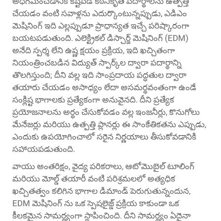
అధిగమించడానికి కష్టపడే కఠినీకృత పదార్థాలను ఉత్పత్తి
చేయడం వంటి సవాళ్లను ఎదుర్కొంటున్నప్పుడు,
ఎడిఎం
మెషినింగ్
ఇది ఎల్లప్పుడూ ప్రాధాన్యత ఇచ్చే పరిష్కారంగా
బయటపడుతుంది. ఎలెక్ట్రికల్ డిస్చార్జ్ మెషినింగ్ (EDM)
అనేది స్పర్శ లేని ఉష్ణ క్షయం ప్రక్రియ, ఇది ఖచ్చితంగా
నియంత్రించబడిన విద్యుత్ స్పార్క్‌ల ద్వారా పదార్థాన్ని
తొలగిస్తుంది; దీని వల్ల ఇది సాంప్రదాయ పద్ధతుల ద్వారా
తయారు చేయడం అసాధ్యం లేదా అసమర్థవంతంగా ఉండే
సంక్లిష్ట భాగాలకు ప్రత్యేకంగా అనువైనది. దీని ప్రత్యేక
ప్రయోజనాలను అర్థం చేసుకోవడం వల్ల ఇంజనీర్లు, కొనుగోలు
మేనేజర్లు మరియు ఉత్పత్తి ప్లానర్లు ఈ సాంకేతికతను ఎప్పుడు,
ఎందుకు ఉపయోగించాలో సరైన నిర్ణయాలు తీసుకోవడానికి
సహాయపడుతుంది.
వాయు అంతరిక్షం, వైద్య పరికరాలు, ఆటోమొబైల్ టూలింగ్
మరియు మోల్డ్ తయారీ వంటి పరిశ్రమలలో అత్యధిక
ఖచ్చితత్వం కలిగిన భాగాల డిమాండ్ పెరుగుతున్నందున,
EDM మెషినింగ్ ను ఒక స్పెషలైజ్డ్ ప్రక్రియ కాకుండా ఒక
కీలకమైన సామర్థ్యంగా స్థాపించింది. దీని సామర్థ్యం ఏదైనా