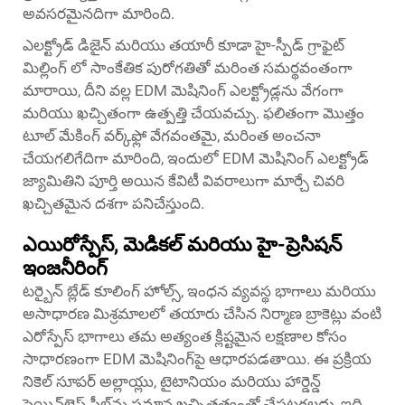
అవసరమైనదిగా మారింది.
ఎలక్ట్రోడ్ డిజైన్ మరియు తయారీ కూడా హై-స్పీడ్ గ్రాఫైట్
మిల్లింగ్ లో సాంకేతిక పురోగతితో మరింత సమర్థవంతంగా
మారాయి, దీని వల్ల EDM మెషినింగ్ ఎలక్ట్రోడ్లను వేగంగా
మరియు ఖచ్చితంగా ఉత్పత్తి చేయవచ్చు. ఫలితంగా మొత్తం
టూల్ మేకింగ్ వర్క్‌ఫ్లో వేగవంతమై, మరింత అంచనా
చేయగలిగేదిగా మారింది, ఇందులో EDM మెషినింగ్ ఎలక్ట్రోడ్
జ్యామితిని పూర్తి అయిన కేవిటీ వివరాలుగా మార్చే చివరి
ఖచ్చితమైన దశగా పనిచేస్తుంది.
ఎయిరోస్పేస్, మెడికల్ మరియు హై-ప్రెసిషన్
ఇంజనీరింగ్
టర్బైన్ బ్లేడ్ కూలింగ్ హోల్స్, ఇంధన వ్యవస్థ భాగాలు మరియు
అసాధారణ మిశ్రమాలలో తయారు చేసిన నిర్మాణ బ్రాకెట్లు వంటి
ఎరోస్పేస్ భాగాలు తమ అత్యంత క్లిష్టమైన లక్షణాల కోసం
సాధారణంగా EDM మెషినింగ్‌పై ఆధారపడతాయి. ఈ ప్రక్రియ
నికెల్ సూపర్ అల్లాయ్లు, టైటానియం మరియు హార్డెన్డ్
స్టెయిన్‌లెస్ స్టీల్‌ను సమాన ఖచ్చితత్వంతో చేపట్టగలదు, ఇది