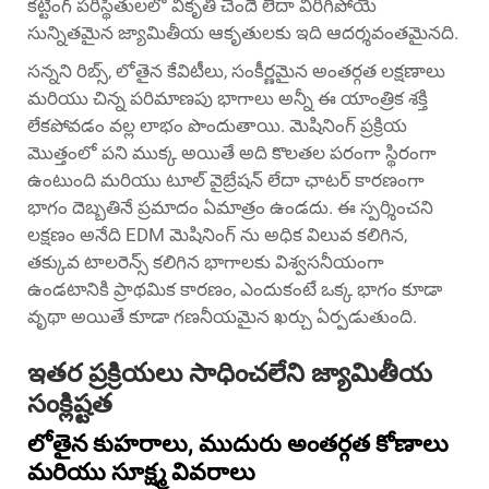
కట్టింగ్ పరిస్థితులలో వికృతి చెందే లేదా విరిగిపోయే
సున్నితమైన జ్యామితీయ ఆకృతులకు ఇది ఆదర్శవంతమైనది.
సన్నని రిబ్స్, లోతైన కేవిటీలు, సంకీర్ణమైన అంతర్గత లక్షణాలు
మరియు చిన్న పరిమాణపు భాగాలు అన్నీ ఈ యాంత్రిక శక్తి
లేకపోవడం వల్ల లాభం పొందుతాయి. మెషినింగ్ ప్రక్రియ
మొత్తంలో పని ముక్క అయితే అది కొలతల పరంగా స్థిరంగా
ఉంటుంది మరియు టూల్ వైబ్రేషన్ లేదా ఛాటర్ కారణంగా
భాగం దెబ్బతినే ప్రమాదం ఏమాత్రం ఉండదు. ఈ స్పర్శించని
లక్షణం అనేది EDM మెషినింగ్ ను అధిక విలువ కలిగిన,
తక్కువ టాలరెన్స్ కలిగిన భాగాలకు విశ్వసనీయంగా
ఉండటానికి ప్రాథమిక కారణం, ఎందుకంటే ఒక్క భాగం కూడా
వృథా అయితే కూడా గణనీయమైన ఖర్చు ఏర్పడుతుంది.
ఇతర ప్రక్రియలు సాధించలేని జ్యామితీయ
సంక్లిష్టత
లోతైన కుహరాలు, ముదురు అంతర్గత కోణాలు
మరియు సూక్ష్మ వివరాలు