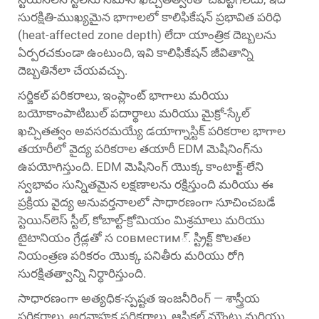
సురక్షితి-ముఖ్యమైన భాగాలలో కాలిఫికేషన్ ప్రభావిత పరిధి
(heat-affected zone depth) లేదా యాంత్రిక దెబ్బలను
ఏర్పరచకుండా ఉంటుంది, ఇవి కాలిఫికేషన్ జీవితాన్ని
దెబ్బతినేలా చేయవచ్చు.
సర్జికల్ పరికరాలు, ఇంప్లాంట్ భాగాలు మరియు
బయోకాంపాటిబుల్ పదార్థాలు మరియు మైక్రో-స్కేల్
ఖచ్చితత్వం అవసరమయ్యే డయాగ్నాస్టిక్ పరికరాల భాగాల
తయారీలో వైద్య పరికరాల తయారీ EDM మెషినింగ్‌ను
ఉపయోగిస్తుంది. EDM మెషినింగ్ యొక్క కాంటాక్ట్-లేని
స్వభావం సున్నితమైన లక్షణాలను రక్షిస్తుంది మరియు ఈ
ప్రక్రియ వైద్య అనువర్తనాలలో సాధారణంగా సూచించబడే
స్టెయిన్‌లెస్ స్టీల్, కోబాల్ట్-క్రోమియం మిశ్రమాలు మరియు
టైటానియం గ్రేడ్లతో స совместим్. స్ట్రిక్ట్ కొలతల
నియంత్రణ పరికరం యొక్క పనితీరు మరియు రోగి
సురక్షితత్వాన్ని నిర్ధారిస్తుంది.
సాధారణంగా అత్యధిక-స్పష్టత ఇంజనీరింగ్ — శాస్త్రీయ
పరికరాలు, అర్ధవాహక పరికరాలు, ఆప్టికల్ మౌంట్లు మరియు