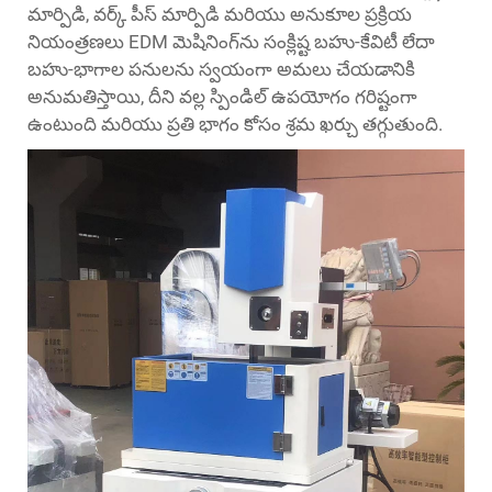
మార్పిడి, వర్క్ పీస్ మార్పిడి మరియు అనుకూల ప్రక్రియ
నియంత్రణలు EDM మెషినింగ్‌ను సంక్లిష్ట బహు-కేవిటీ లేదా
బహు-భాగాల పనులను స్వయంగా అమలు చేయడానికి
అనుమతిస్తాయి, దీని వల్ల స్పిండిల్ ఉపయోగం గరిష్టంగా
ఉంటుంది మరియు ప్రతి భాగం కోసం శ్రమ ఖర్చు తగ్గుతుంది.