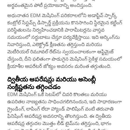
అర్థవంతమైన పోటీ ప్రయోజనాన్ని అందిస్తుంది.
అధునాతన EDM మెషినింగ్ పరికరాలలోని అడాప్టివ్ స్పార్క్
కంట్రోల్ సిస్టమ్స్ డిస్చార్జ్ ప్రక్రియను కొనసాగించి స్థిరమైన కట్టింగ్
పరిస్థితులను నిర్వహించడానికి పారామీటర్లను వాస్తవ
సమయంలో సర్దుబాటు చేస్తూ పర్యవేక్షిస్తాయి. ఇది ఆర్కింగ్‌ను
నివారిస్తుంది, ఎలెక్ట్రోడ్ క్షీణతను తగ్గిస్తుంది మరియు
మెటీరియల్ రిమూవల్ రేట్‌ను స్వయంచాలకంగా ఆప్టిమైజ్
చేస్తుంది, దీని ఫలితంగా పొడుగైన మెషినింగ్ సైకిళ్ల సమయంలో
క్రియాశీల ఆపరేటర్ జోక్యం అవసరం మరింత తగ్గుతుంది.
ద్వితీయ ఆపరేషన్లు మరియు అసెంబ్లీ
సంక్లిష్టతను తగ్గించడం
EDM మెషినింగ్ ఒకే సెటప్‌లో చివరి కొలతలు మరియు
ఉపరితల నాణ్యతను సాధించగలిగినందున, ఇది సాధారణంగా
గ్రైండింగ్, లాపింగ్ లేదా హ్యాండ్ పాలిషింగ్ వంటి తరువాతి
ఫినిషింగ్ ఆపరేషన్ల అవసరాన్ని తొలగిస్తుంది. ఈ ద్వితీయ
ఆపరేషన్ల తగ్గుదల మొత్తం లీడ్ టైమ్‌ను తగ్గిస్తుంది, భాగం