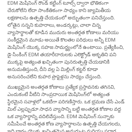
EDM మెషినింగ్ రౌండ్ కట్టింగ్ టూల్స్ ద్వారా భౌతికంగా
చేరుకోలేని లేదా సాంకేతికంగా సాధ్యం కాని జ్యామితీయ
లక్షణాలను ఉత్పత్తి చేయడంలో అద్భుతంగా పనిచేస్తుంది.
లోతైన సన్నని కుహరాలు, అండర్కట్లు, చాలా చిన్న
వ్యాసార్థాలతో కూడిన ముదురు అంతర్గత కోణాలు మరియు
సంకీర్ణమైన మూడు-అయితే కొలతల పరిధులు అన్నీ EDM
మెషినింగ్ యొక్క సహజ సామర్థ్యంలోనే ఉంటాయి. ప్రత్యేకించి,
డై-సింకింగ్ EDM తయారీదారులకు ఎలెక్ట్రోడ్ ఆకృతిని పని
ముక్కపై అత్యంత ఖచ్చితంగా పునరుత్పత్తి చేయడానికి
అనుమతిస్తుంది, దీని వల్ల ఏ మిల్లింగ్ కట్టర్ కూడా
అనుసరించలేని కుహర ప్రొఫైళ్లను సాధ్యం చేస్తుంది.
ముఖ్యమైన అంతర్గత కోణాలు ప్రత్యేక ప్రస్తావనకు తగినవి,
ఎందుకంటే వీటిని సాంప్రదాయిక మెషినింగ్‌లో అత్యంత
స్థిరమైన సవాళ్లలో ఒకటిగా పరిగణిస్తారు. ఒక భ్రమణ చేసే ఎండ్
మిల్ ఎల్లప్పుడూ సాధన వ్యాసాన్ని బట్టి అంతర్గత కోణాల వద్ద
ఒక వ్యాసార్థాన్ని వదిలివేస్తుంది. EDM మెషినింగ్ సున్నాకు
సమీపించే అంతర్గత కోణ వ్యాసార్థాలను ఉత్పత్తి చేయగలదు,
ఇది భాగం యొక్క ఖచ్చితమైన అమర్చుట మరియు పదార్థ