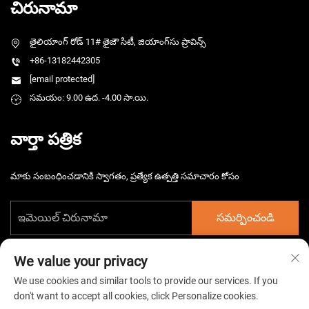
చిరునామా
తైలియాంగ్ రోడ్ 11# తైజౌ సిటీ, జియాంగ్‌సు ప్రావిన్స్
+86-13182442305
[email protected]
సమయం: 9.00 ఉద. -4.00 సా.యి.
వార్తా పత్రిక
మాకు సంబంధించడానికి స్వాగతం, ప్రత్యేక ఉత్పత్తి సమాచారం కోసం
సమర్పించండి
We value your privacy
We use cookies and similar tools to provide our services. If you
don't want to accept all cookies, click Personalize cookies.