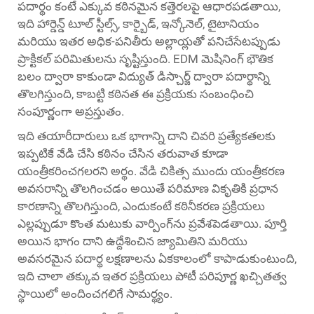
పదార్థం కంటే ఎక్కువ కఠినమైన కత్తెరలపై ఆధారపడతాయి,
ఇది హార్డెన్డ్ టూల్ స్టీల్స్, కార్బైడ్, ఇన్కోనెల్, టైటానియం
మరియు ఇతర అధిక-పనితీరు అల్లాయ్లతో పనిచేసేటప్పుడు
ప్రాక్టికల్ పరిమితులను సృష్టిస్తుంది. EDM మెషినింగ్ భౌతిక
బలం ద్వారా కాకుండా విద్యుత్ డిస్చార్జ్ ద్వారా పదార్థాన్ని
తొలగిస్తుంది, కాబట్టి కఠినత ఈ ప్రక్రియకు సంబంధించి
సంపూర్ణంగా అప్రస్తుతం.
ఇది తయారీదారులు ఒక భాగాన్ని దాని చివరి ప్రత్యేకతలకు
ఇప్పటికే వేడి చేసి కఠినం చేసిన తరువాత కూడా
యంత్రీకరించగలరని అర్థం. వేడి చికిత్స ముందు యంత్రీకరణ
అవసరాన్ని తొలగించడం అయితే పరిమాణ వికృతికి ప్రధాన
కారణాన్ని తొలగిస్తుంది, ఎందుకంటే కఠినీకరణ ప్రక్రియలు
ఎల్లప్పుడూ కొంత మటుకు వార్పింగ్‌ను ప్రవేశపెడతాయి. పూర్తి
అయిన భాగం దాని ఉద్దేశించిన జ్యామితిని మరియు
అవసరమైన పదార్థ లక్షణాలను ఏకకాలంలో కాపాడుకుంటుంది,
ఇది చాలా తక్కువ ఇతర ప్రక్రియలు పోటీ పరిపూర్ణ ఖచ్చితత్వ
స్థాయిలో అందించగలిగే సామర్థ్యం.