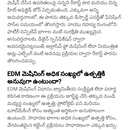
మెషిన్ చేసిన ఉపరితలంపై సన్నని రీకాస్ట్ పొర మరియు చిన్న
హీట్-అఫెక్టెడ్ జోన్ ఏర్పడుతుంది. ఎక్కువగా అన్ని
అనువర్తనాలలో, ఈ పొరను తక్కువ డిస్చార్జ్ ఎనర్జీతో ఫినిషింగ్
పాస్‌ల సమయంలో తొలగిస్తారు. వాయు రహస్య రంగంలోని
ఫాటీగ్-సెన్సిటివ్ భాగాల వంటి సురక్షితి-ముఖ్యమైన
అనువర్తనాలకు, డిజైన్ స్పెసిఫికేషన్ ద్వారా
అవసరమైనట్లయితే, అబ్రాసివ్ ఫ్లో మెషినింగ్ లేదా నియంత్రిత
ఆమ్ల ఎట్చింగ్ వంటి అదనపు ప్రక్రియల ద్వారా రీకాస్ట్ పొరను
తొలగించవచ్చు.
EDM మెషినింగ్ అధిక సంఖ్యలో ఉత్పత్తికి
అనువుగా ఉంటుందా?
EDM మెషినింగ్ విధానం జ్యామితీయ సంక్లిష్టత లేదా పదార్థ
కఠినత కారణంగా ఈ ప్రక్రియను జూస్టిఫై చేసే తక్కువ నుండి
మధ్యస్థ సంఖ్యలో ఉత్పత్తి, ప్రోటోటైప్ పని మరియు
టూల్‌మేకింగ్ కోసం అత్యంత ఆర్థికంగా అనుకూలంగా
ఉంటుంది. సాధారణ భాగాల అధిక సంఖ్యలో ఉత్పత్తి కోసం,
వేగవంతమైన కట్టింగ్ ప్రక్రియలు సాధారణంగా ఎక్కువ ఖర్చు-