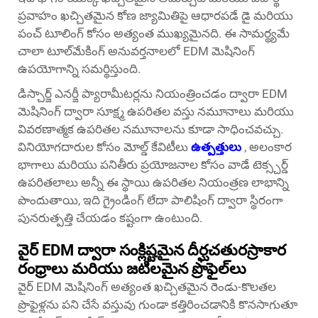
ప్రవాహం ఖచ్చితమైన కోణ జ్యామితిపై ఆధారపడే డై మరియు
పంచ్ టూలింగ్ కోసం అత్యంత ముఖ్యమైనది. ఈ సామర్థ్యమే
చాలా టూల్‌మేకింగ్ అనువర్తనాలలో EDM మెషినింగ్
ఉపయోగాన్ని సమర్థిస్తుంది.
డిస్చార్జ్ ఎనర్జీ ప్యారామీటర్లను నియంత్రించడం ద్వారా EDM
మెషినింగ్ ద్వారా సూక్ష్మ ఉపరితల వస్తు నమూనాలు మరియు
వివరణాత్మక ఉపరితల నమూనాలను కూడా సాధించవచ్చు.
వినియోగదారుల కోసం మోల్డ్ కేవిటీలు
ఉత్పత్తులు
, అలంకార
భాగాలు మరియు పనితీరు ప్రయోజనాల కోసం వాడే టెక్స్చర్డ్
ఉపరితలాలు అన్నీ ఈ స్థాయి ఉపరితల నియంత్రణ లాభాన్ని
పొందుతాయి, ఇది గ్రైండింగ్ లేదా పాలిషింగ్ ద్వారా స్థిరంగా
పునరుత్పత్తి చేయడం కష్టంగా ఉంటుంది.
వైర్ EDM ద్వారా సంక్లిష్టమైన దీర్ఘచతురస్రాకార
రంధ్రాలు మరియు జటిలమైన ప్రొఫైల్‌లు
వైర్ EDM మెషినింగ్ అత్యంత ఖచ్చితమైన రెండు-కొలతల
ప్రొఫైళ్లను పని చేసే వస్తువు గుండా కత్తిరించడానికి కొనసాగుతూ