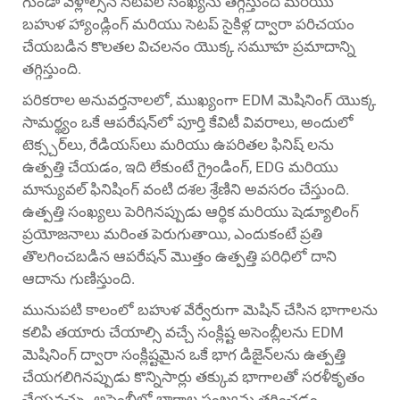
గుండా వెళ్లాల్సిన సెటప్‌ల సంఖ్యను తగ్గిస్తుంది మరియు
బహుళ హ్యాండ్లింగ్ మరియు సెటప్ సైకిళ్ల ద్వారా పరిచయం
చేయబడిన కొలతల విచలనం యొక్క సమూహ ప్రమాదాన్ని
తగ్గిస్తుంది.
పరికరాల అనువర్తనాలలో, ముఖ్యంగా EDM మెషినింగ్ యొక్క
సామర్థ్యం ఒకే ఆపరేషన్‌లో పూర్తి కేవిటీ వివరాలు, అందులో
టెక్స్చర్‌లు, రేడియస్‌లు మరియు ఉపరితల ఫినిష్ లను
ఉత్పత్తి చేయడం, ఇది లేకుంటే గ్రైండింగ్, EDG మరియు
మాన్యువల్ ఫినిషింగ్ వంటి దశల శ్రేణిని అవసరం చేస్తుంది.
ఉత్పత్తి సంఖ్యలు పెరిగినప్పుడు ఆర్థిక మరియు షెడ్యూలింగ్
ప్రయోజనాలు మరింత పెరుగుతాయి, ఎందుకంటే ప్రతి
తొలగించబడిన ఆపరేషన్ మొత్తం ఉత్పత్తి పరిధిలో దాని
ఆదాను గుణిస్తుంది.
మునుపటి కాలంలో బహుళ వేర్వేరుగా మెషిన్ చేసిన భాగాలను
కలిపి తయారు చేయాల్సి వచ్చే సంక్లిష్ట అసెంబ్లీలను EDM
మెషినింగ్ ద్వారా సంక్లిష్టమైన ఒకే భాగ డిజైన్‌లను ఉత్పత్తి
చేయగలిగినప్పుడు కొన్నిసార్లు తక్కువ భాగాలతో సరళీకృతం
చేయవచ్చు. అసెంబ్లీలో భాగాల సంఖ్యను తగ్గించడం