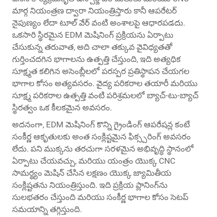
మార్గ నియంత్రణ ద్వారా నియంత్రిస్తారు కానీ ఆపరేటర్
నైపుణ్యం లేదా టూల్ వేర్ వంటి అంశాలపై ఆధారపడదు.
ఒకసారి స్థిరమైన EDM మెషినింగ్ ప్రక్రియను ఏర్పాటు
చేసుకున్న తరువాత, అది చాలా తక్కువ వైవిధ్యతతో
గుర్తించదగిన భాగాలను ఉత్పత్తి చేస్తుంది, ఇది అత్యధిక
సూక్ష్మత కలిగిన అసెంబ్లీలలో పరస్పర ప్రతిస్థాపన చేయగల
భాగాల కోసం అత్యవసరం. వైద్య పరికరాల తయారీ మరియు
సూక్ష్మ పరికరాల ఉత్పత్తి వంటి పరిశ్రమలలో బ్యాచ్-టు-బ్యాచ్
స్థిరత్వం ఒక కీలకమైన అవసరం.
అదనంగా, EDM మెషినింగ్ కొన్ని గ్రైండింగ్ ఆపరేషన్ల కంటే
సంకీర్ణ ఆకృతులకు అంత సంక్లిష్టమైన ఫిక్స్చరింగ్ అవసరం
లేదు. పని ముక్కను తరచుగా సరళమైన అభివృద్ధి స్థానంలో
ఏర్పాటు చేయవచ్చు, మరియు యంత్రం యొక్క CNC
సామర్థ్యం మెషిన్ చేసిన లక్షణం యొక్క జ్యామితీయ
సంక్లిష్టతను నియంత్రిస్తుంది. ఇది ప్రక్రియ ప్లానింగ్‌ను
సులభతరం చేస్తుంది మరియు సంకీర్ణ భాగాల కోసం సెటప్
సమయాన్ని తగ్గిస్తుంది.