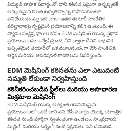
విద్యుత్ వాహక పదార్థంతో, దాని కఠినత ఏమైనా ఉన్నప్పటికీ,
అద్భుతమైన కొలత ఖచ్చితత్వాన్ని కాపాడుకుంటూ
పనిచేయడం వల్ల ఇది చాలా ఇతర తయారీ సాంకేతిక
పరిజ్ఞానాలపై స్పష్టమైన ప్రయోజనాన్ని కలిగి ఉంటుంది. ఈ
వ్యాసం సంక్లిష్ట భాగాల కోసం EDM మెషినింగ్ యొక్క ప్రధాన
ప్రయోజనాలను అన్వేషిస్తుంది, దీని ద్వారా దీనిని ఆధునిక
ఖచ్చితమైన తయారీలో ఒక మూలస్తంభంగా చేసే సాంకేతిక,
ఆర్థిక మరియు ఆపరేషనల్ కారకాలను వివరిస్తుంది.
EDM మెషినింగ్ కఠినతను ఎలా ఎటువంటి
సమ్మతి లేకుండా నిర్వహిస్తుంది
కఠినీకరించబడిన స్టీల్‌లు మరియు అసాధారణ
మిశ్రమాల మెషినింగ్
EDM మెషినింగ్ యొక్క అత్యంత గణనీయమైన
ప్రయోజనాలలో ఒకటి దాని పని చేసే పదార్థం యొక్క యాంత్రిక
కఠినత నుండి పూర్తిగా స్వతంత్రంగా ఉండటం. సాంప్రదాయ
మిల్లింగ్ మరియు టర్నింగ్ వంటి ప్రక్రియలు పని చేయబడే