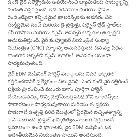
ఉండే వైర్ ఎలెక్ట్రోడ్‌ను ఉపయోగించి జ్యామితీయ సామర్థ్యాన్ని
మరింత విస్తరిస్తుంది. ఇది పరిమాణం మరియు స్థానం
రెండింటిపైనా కచ్చితమైన టాలరెన్స్‌లను అవసరం చేసే
సంక్లిష్టమైన పంచ్ మరియు డై ప్రొఫైళ్లు, టర్బైన్ బ్లేడ్ స్లాట్‌లు,
గేర్ రూపాలు మరియు కస్టమ్ అపర్చర్ ఆకృతుల ఉత్పత్తిని
అనుమతిస్తుంది. వైర్ కంప్యూటర్ నియంత్రిత సంఖ్యా
నియంత్రణ (CNC) మార్గాన్ని అనుసరిస్తుంది, దీని వల్ల ఏదైనా
కాంటూర్ ఆకృతిని కస్టమ్ టూలింగ్ అవసరం లేకుండా
సాధ్యమవుతుంది.
వైర్ EDM మెషినింగ్ హార్డెన్డ్ పదార్థాలను చివరి ఆకృతిలో
కత్తిరించడానికి ప్రత్యేకంగా విలువైనది, ఎందుకంటే వైర్ కత్తిరించే
ప్రక్రియ ప్రారంభించే ముందు భాగం పూర్తిగా హార్డెన్
చేయబడవచ్చు. కొన్ని మైక్రోమీటర్ల పరిధిలోని టాలరెన్స్‌లు
సాధారణంగా సాధ్యమవుతాయి మరియు ఈ ప్రక్రియ
పొడుగాటి ఉత్పత్తి పరిధి మొత్తంలో స్థిరమైన ఖచ్చితత్వాన్ని
కాపాడుతుంది. ప్రొఫైల్ ఖచ్చితత్వం నాణ్యత నిర్ణయించే
ప్రమాణంగా ఉండే భాగాలకు, వైర్ EDM మెషినింగ్ ఒక
అద్వితీయమైన నియంత్రణ స్థాయిని అందిస్తుంది.