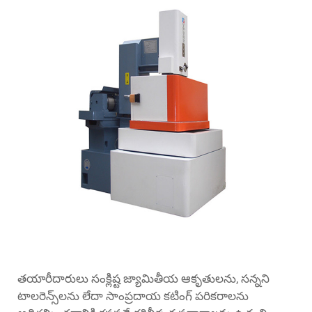
తయారీదారులు సంక్లిష్ట జ్యామితీయ ఆకృతులను, సన్నని
టాలరెన్స్‌లను లేదా సాంప్రదాయ కటింగ్ పరికరాలను