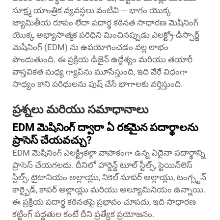
సూక్ష్మ యాంత్రిక వ్యవస్థలు వంటివి — భాగం యొక్క
జ్యామితీయ రూపం లేదా పదార్థ కఠినత సాధారణ మెషినింగ్
యొక్క అభ్యాసాత్మక పరిధిని మించినప్పుడు ఎలక్ట్రో-డిస్చార్జ్
మెషినింగ్ (EDM) ను ఉపయోగించడం వల్ల లాభం
పొందుతుంది. ఈ ప్రక్రియ డిజైన్ ఉద్దేశ్యం మరియు తయారీ
వాస్తవికత మధ్య గ్యాప్‌ను మూసేస్తుంది, ఇది వేరే విధంగా
సాధ్యం కాని పరిధులను పుష్ చేసే భాగాలకు వర్తిస్తుంది.
ప్రశ్నలు మరియు సమాధానాలు
EDM మెషినింగ్ ద్వారా ఏ రకమైన పదార్థాలను
ప్రాసెస్ చేయవచ్చు?
EDM మెషినింగ్ ఎలక్ట్రికల్గా వాహకంగా ఉన్న ఏదైనా పదార్థాన్ని
ప్రాసెస్ చేయగలదు. దీనిలో హార్డెన్డ్ టూల్ స్టీల్స్, స్టెయిన్‌లెస్
స్టీల్స్, టైటానియం అల్లాయ్లు, నికెల్ సూపర్ అల్లాయ్లు, టంగ్స్టన్
కార్బైడ్, కాపర్ అల్లాయ్లు మరియు అల్యూమినియం ఉన్నాయి.
ఈ ప్రక్రియ పదార్థ కఠినతపై ప్రభావం చూపదు, ఇది సాధారణ
కట్టింగ్ పద్ధతుల కంటే దీని ప్రత్యేక ప్రయోజనం.