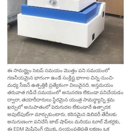
ఈ సామర్థ్యం సెటప్ సమయం మొత్తం పని సమయంలో
గణనీయమైన భాగంగా ఉండే సంక్లిష్ట భాగాల చిన్న-నుంచి-
మధ్య సీజన్ ఉత్పత్తికి ప్రత్యేకంగా విలువైనది. అస్తమయం
తరువాత గడిచే సమయంలో అనుసరణ లేకుండా పనిచేయడం
ద్వారా, తయారీదారులు స్థిరమైన యంత్ర సామర్థ్యాన్ని శ్రమ
ఖర్చులో అనుపాతంలో పెరుగుదల లేకుండానే ఉత్పాదక
అవుట్‌పుట్‌గా మార్చుకుంటారు. కఠినమైన డెలివరీ తేదీలకు
అనుగుణంగా పనిచేసే జాబ్ షాప్‌లు మరియు టూల్ మేకర్లకు,
ఈ EDM మెషినింగ్ యొక్క స్వయంప్రతిపత్తి లక్షణం ఒక