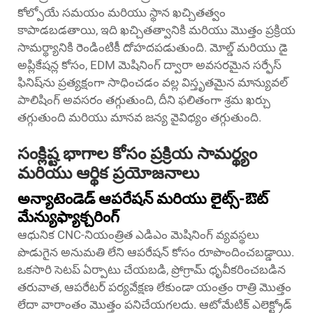
కోల్పోయే సమయం మరియు స్థాన ఖచ్చితత్వం
కాపాడబడతాయి, ఇది ఖచ్చితత్వానికి మరియు మొత్తం ప్రక్రియ
సామర్థ్యానికి రెండింటికీ దోహదపడుతుంది. మోల్డ్ మరియు డై
అప్లికేషన్ల కోసం, EDM మెషినింగ్ ద్వారా అవసరమైన సర్ఫేస్
ఫినిష్‌ను ప్రత్యక్షంగా సాధించడం వల్ల విస్తృతమైన మాన్యువల్
పాలిషింగ్ అవసరం తగ్గుతుంది, దీని ఫలితంగా శ్రమ ఖర్చు
తగ్గుతుంది మరియు మానవ జన్య వైవిధ్యం తగ్గుతుంది.
సంక్లిష్ట భాగాల కోసం ప్రక్రియ సామర్థ్యం
మరియు ఆర్థిక ప్రయోజనాలు
అన్యాటెండెడ్ ఆపరేషన్ మరియు లైట్స్-ఔట్
మేన్యుఫ్యాక్చరింగ్
ఆధునిక CNC-నియంత్రిత
ఎడిఎం మెషినింగ్
వ్యవస్థలు
పొడుగైన అనుమతి లేని ఆపరేషన్ కోసం రూపొందించబడ్డాయి.
ఒకసారి సెటప్ ఏర్పాటు చేయబడి, ప్రోగ్రామ్ ధృవీకరించబడిన
తరువాత, ఆపరేటర్ పర్యవేక్షణ లేకుండా యంత్రం రాత్రి మొత్తం
లేదా వారాంతం మొత్తం పనిచేయగలదు. ఆటోమేటిక్ ఎలెక్ట్రోడ్