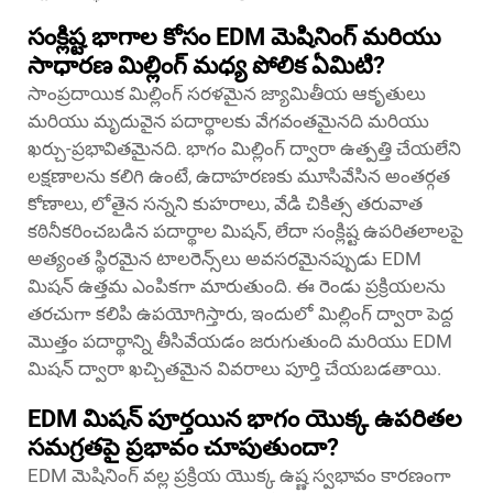
సంక్లిష్ట భాగాల కోసం EDM మెషినింగ్ మరియు
సాధారణ మిల్లింగ్ మధ్య పోలిక ఏమిటి?
సాంప్రదాయిక మిల్లింగ్ సరళమైన జ్యామితీయ ఆకృతులు
మరియు మృదువైన పదార్థాలకు వేగవంతమైనది మరియు
ఖర్చు-ప్రభావితమైనది. భాగం మిల్లింగ్ ద్వారా ఉత్పత్తి చేయలేని
లక్షణాలను కలిగి ఉంటే, ఉదాహరణకు మూసివేసిన అంతర్గత
కోణాలు, లోతైన సన్నని కుహరాలు, వేడి చికిత్స తరువాత
కఠినీకరించబడిన పదార్థాల మిషన్, లేదా సంక్లిష్ట ఉపరితలాలపై
అత్యంత స్థిరమైన టాలరెన్స్‌లు అవసరమైనప్పుడు EDM
మిషన్ ఉత్తమ ఎంపికగా మారుతుంది. ఈ రెండు ప్రక్రియలను
తరచుగా కలిపి ఉపయోగిస్తారు, ఇందులో మిల్లింగ్ ద్వారా పెద్ద
మొత్తం పదార్థాన్ని తీసివేయడం జరుగుతుంది మరియు EDM
మిషన్ ద్వారా ఖచ్చితమైన వివరాలు పూర్తి చేయబడతాయి.
EDM మిషన్ పూర్తయిన భాగం యొక్క ఉపరితల
సమగ్రతపై ప్రభావం చూపుతుందా?
EDM మెషినింగ్ వల్ల ప్రక్రియ యొక్క ఉష్ణ స్వభావం కారణంగా