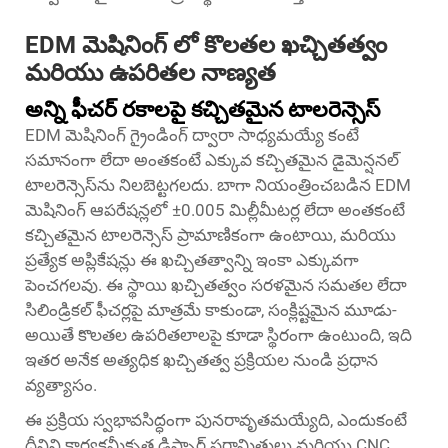
EDM మెషినింగ్ లో కొలతల ఖచ్చితత్వం
మరియు ఉపరితల నాణ్యత
అన్ని ఫీచర్ రకాలపై కచ్చితమైన టాలరెన్సెస్
EDM మెషినింగ్ గ్రైండింగ్ ద్వారా సాధ్యమయ్యే కంటే
సమానంగా లేదా అంతకంటే ఎక్కువ కచ్చితమైన డైమెన్షనల్
టాలరెన్సెస్‌ను నిలబెట్టగలదు. బాగా నియంత్రించబడిన EDM
మెషినింగ్ ఆపరేషన్లలో ±0.005 మిల్లీమీటర్ల లేదా అంతకంటే
కచ్చితమైన టాలరెన్సెస్ ప్రామాణికంగా ఉంటాయి, మరియు
ప్రత్యేక అప్లికేషన్లు ఈ ఖచ్చితత్వాన్ని ఇంకా ఎక్కువగా
పెంచగలవు. ఈ స్థాయి ఖచ్చితత్వం సరళమైన సమతల లేదా
సిలిండ్రికల్ ఫీచర్లపై మాత్రమే కాకుండా, సంక్లిష్టమైన మూడు-
అయితే కొలతల ఉపరితలాలపై కూడా స్థిరంగా ఉంటుంది, ఇది
ఇతర అనేక అత్యధిక ఖచ్చితత్వ ప్రక్రియల నుండి ప్రధాన
వ్యత్యాసం.
ఈ ప్రక్రియ స్వభావసిద్ధంగా పునరావృతమయ్యేది, ఎందుకంటే
దీనిని కార్యక్రమీకృత డిస్చార్జ్ పరామితులు మరియు CNC