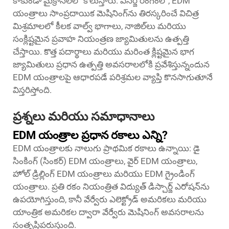
కాకుండా మైక్రాన్‌లలో కొలుస్తారు. ఎనర్జీ రంగంలో, EDM
యంత్రాలు సాంప్రదాయిక మెషినింగ్‌ను తిరస్కరించే విచిత్ర
మిశ్రమాలలో కీలక వాల్వ్ భాగాలు, నాజిల్‌లు మరియు
సంక్లిష్టమైన ప్రవాహ నియంత్రణ జ్యామితులను ఉత్పత్తి
చేస్తాయి. కొత్త పదార్థాలు మరియు మరింత క్లిష్టమైన భాగ
జ్యామితులు ప్రధాన ఉత్పత్తి అవసరాలలోకి ప్రవేశిస్తున్నందున
EDM యంత్రాలపై ఆధారపడే పరిశ్రమల వ్యాప్తి కొనసాగుతూనే
విస్తరిస్తోంది.
ప్రశ్నలు మరియు సమాధానాలు
EDM యంత్రాల ప్రధాన రకాలు ఎన్ని?
EDM యంత్రాలకు నాలుగు ప్రాథమిక రకాలు ఉన్నాయి: డై
సింకింగ్ (సింకర్) EDM యంత్రాలు, వైర్ EDM యంత్రాలు,
హోల్ డ్రిల్లింగ్ EDM యంత్రాలు మరియు EDM గ్రైండింగ్
యంత్రాలు. ప్రతి రకం నియంత్రిత విద్యుత్ డిస్చార్జ్ ఎరోషన్‌ను
ఉపయోగిస్తుంది, కానీ వేర్వేరు ఎలెక్ట్రోడ్ అమరికలు మరియు
యాంత్రిక అమరికల ద్వారా వేర్వేరు మెషినింగ్ అవసరాలను
సంతృప్తిపరుస్తుంది.