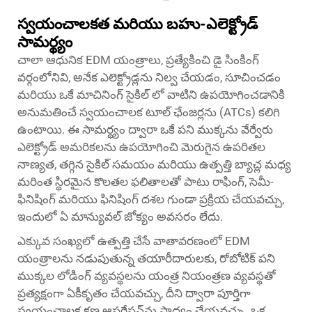
స్వయంచాలకత మరియు బహు-ఎలెక్ట్రోడ్
సామర్థ్యం
చాలా ఆధునిక EDM యంత్రాలు, ప్రత్యేకించి డై సింకింగ్
వర్గంలోనివి, అనేక ఎలెక్ట్రోడ్లను నిల్వ చేయడం, సూచించడం
మరియు ఒకే మాచినింగ్ సైకిల్ లో వాటిని ఉపయోగించడానికి
అనుమతించే స్వయంచాలక టూల్ ఛేంజర్లను (ATCs) కలిగి
ఉంటాయి. ఈ సామర్థ్యం ద్వారా ఒకే పని ముక్కను వేర్వేరు
ఎలెక్ట్రోడ్ అమరికలను ఉపయోగించి మెరుగైన ఉపరితల
నాణ్యత, తగ్గిన సైకిల్ సమయం మరియు ఉత్పత్తి బ్యాచ్ల మధ్య
మరింత స్థిరమైన కొలతల ఫలితాలతో పాటు రాఫింగ్, సెమీ-
ఫినిషింగ్ మరియు ఫినిషింగ్ దశల గుండా ప్రక్రియ చేయవచ్చు,
ఇందులో ఏ మాన్యువల్ జోక్యం అవసరం లేదు.
ఎక్కువ సంఖ్యలో ఉత్పత్తి చేసే వాతావరణంలో EDM
యంత్రాలను నడుపుతున్న తయారీదారులకు, రోబోటిక్ పని
ముక్కల లోడింగ్ వ్యవస్థలను యంత్ర నియంత్రణ వ్యవస్థతో
ప్రత్యక్షంగా ఏకీకృతం చేయవచ్చు, దీని ద్వారా పూర్తిగా
స్వయంచాలక కణ ఆపరేషన్‌ను సాధ్యం చేయవచ్చు. ఒక