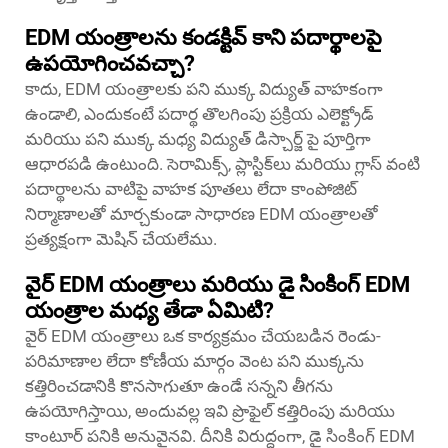
EDM యంత్రాలను కండక్టివ్ కాని పదార్థాలపై
ఉపయోగించవచ్చా?
కాదు, EDM యంత్రాలకు పని ముక్క విద్యుత్ వాహకంగా
ఉండాలి, ఎందుకంటే పదార్థ తొలగింపు ప్రక్రియ ఎలెక్ట్రోడ్
మరియు పని ముక్క మధ్య విద్యుత్ డిస్చార్జ్ పై పూర్తిగా
ఆధారపడి ఉంటుంది. సెరామిక్స్, ప్లాస్టిక్‌లు మరియు గ్లాస్ వంటి
పదార్థాలను వాటిపై వాహక పూతలు లేదా కాంపోజిట్
నిర్మాణాలతో మార్చకుండా సాధారణ EDM యంత్రాలతో
ప్రత్యక్షంగా మెషిన్ చేయలేము.
వైర్ EDM యంత్రాలు మరియు డై సింకింగ్ EDM
యంత్రాల మధ్య తేడా ఏమిటి?
వైర్ EDM యంత్రాలు ఒక కార్యక్రమం చేయబడిన రెండు-
పరిమాణాల లేదా కోణీయ మార్గం వెంట పని ముక్కను
కత్తిరించడానికి కొనసాగుతూ ఉండే సన్నని తీగను
ఉపయోగిస్తాయి, అందువల్ల ఇవి ప్రొఫైల్ కత్తిరింపు మరియు
కాంటూర్ పనికి అనువైనవి. దీనికి విరుద్ధంగా, డై సింకింగ్ EDM