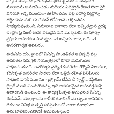
వాస్తవ మెషినింగ్ ప్రారంభమవుతున్న ముందే మెషినింగ్
మార్గాలను అనుకరించడం మరియు ఎలెక్ట్రోడ్ క్షీణత లేదా వైర్
వినియోగాన్ని ముందుగా ఊహించడం వల్ల పదార్థ వ్యర్థాన్ని
తగ్గించడం మరియు సెటప్ లోపాలను తగ్గించడం
సాధ్యమవుతుంది. విమానాల భాగాలు లేదా ఖచ్చితమైన వైద్య
ఇంప్లాంట్ల వంటి అధిక విలువైన పని ముక్కలకు, ఈ పూర్వ-
ప్రక్రియ అనుకరణ సామర్థ్యం ఒక ఐచ్ఛికం కాదు, అది ఒక
ఆచరణాత్మక అవసరం.
ఈడీఎమ్ యంత్రాలలో సీఎన్సీ సాంకేతికత అభివృద్ధి వల్ల
ఉపరితల సమగ్రత నియంత్రణలో కూడా మెరుగుదల
సాధించబడింది. ఆపరేటర్లు ప్రత్యేక ఉపరితల రౌగ్నెస్ విలువలు,
కఠినీకృత ఉపరితల పొరలు లేదా ఒత్తిడి-రహిత ఫినిష్‌లను
సాధించడానికి ముందుగా ప్రోగ్రామ్ చేసిన డిస్చార్జ్ పరిస్థితుల
లైబ్రరీ నుండి ఎంచుకోవచ్చు, ఇది అవసరమైన అనువర్తనంపై
ఆధారపడి ఉంటుంది. ఈ కార్యక్రమీకృత అనువైనత సీఎన్సీ
ఈడీఎమ్ యంత్రాలను శారీరక టూలింగ్ మార్పులు అవసరం
లేకుండా వివిధ ఉత్పత్తి పరిస్థితులలో చాలా సులభంగా
అనుకూలీకరించడానికి అనుమతిస్తుంది.