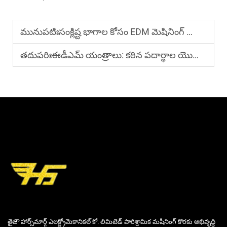
మునుపటిః
సంక్లిష్ట భాగాల కోసం EDM మెషినింగ్ యొక్క ప్రయోజనాలు ఏమిటి?
తదుపరిః
ఈడీఎమ్ యంత్రాలు: కఠిన పదార్థాల యొక్క మాచినింగ్‌లో ప్రయోజనాలు
తైజౌ హార్స్‌మార్గ్ ఎలక్ట్రోమెకానికల్ కో. లిమిటెడ్ పారిశ్రామిక మషినింగ్ కొరకు అభివృద్ధి