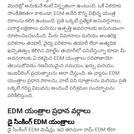
మొదట్లో అనుకునే కంటే విస్తృతంగా ఉంటుంది. ఒకే ఏకరూప
సాంకేతికతగా కాకుండా, EDM అనేది కొన్ని విభిన్న యంత్ర
రకాలను కలిగి ఉంటుంది; ప్రతి ఒక్కటి ప్రత్యేక అనువర్తనాలు,
పదార్థ లక్షణాలు మరియు ఉత్పత్తి అవసరాలకు అనుగుణంగా
రూపొందించబడింది. మీరు విమానాలు మరియు అంతరిక్ష
పరికరాల తయారీ, వైద్య పరికరాల తయారీ లేదా అత్యధిక
ఖచ్చితత్వం కలిగిన మోల్డ్‌ల తయారీలో పనిచేస్తున్నా కూడా, మీ
అవసరాలకు ఏ రకమైన EDM యంత్రాలు సరిపోతాయో
తెలుసుకోవడం గణనీయమైన సమయం, ఖర్చు మరియు
ఇంజనీరింగ్ ప్రయత్నాలను ఆదా చేస్తుంది. ఈ వ్యాసం EDM
యంత్రాల ప్రధాన రకాలను, వాటి పని సూత్రాలను మరియు ప్రతి
ఒక్కటి గరిష్ట విలువను అందించే పరిశ్రమల సందర్భాలను
పరిశీలిస్తుంది.
EDM యంత్రాల ప్రధాన వర్గాలు
డై సింకింగ్ EDM యంత్రాలు
డై సింకింగ్ EDM మెషీన్లు, ఇవి తరచుగా రామ్ EDM లేదా