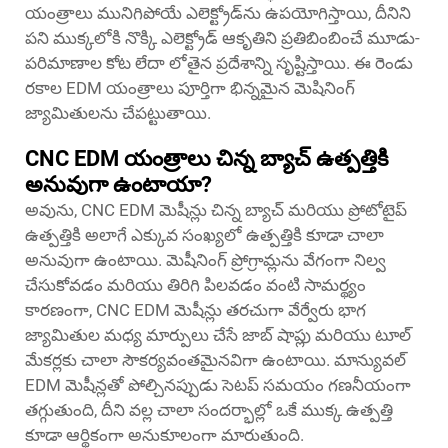
యంత్రాలు మునిగిపోయే ఎలెక్ట్రోడ్‌ను ఉపయోగిస్తాయి, దీనిని
పని ముక్కలోకి నొక్కి ఎలెక్ట్రోడ్ ఆకృతిని ప్రతిబింబించే మూడు-
పరిమాణాల కోట లేదా లోతైన ప్రదేశాన్ని సృష్టిస్తాయి. ఈ రెండు
రకాల EDM యంత్రాలు పూర్తిగా భిన్నమైన మెషినింగ్
జ్యామితులను చేపట్టుతాయి.
CNC EDM యంత్రాలు చిన్న బ్యాచ్ ఉత్పత్తికి
అనువుగా ఉంటాయా?
అవును, CNC EDM మెషీన్లు చిన్న బ్యాచ్ మరియు ప్రోటోటైప్
ఉత్పత్తికి అలాగే ఎక్కువ సంఖ్యలో ఉత్పత్తికి కూడా చాలా
అనువుగా ఉంటాయి. మెషీనింగ్ ప్రోగ్రామ్లను వేగంగా నిల్వ
చేసుకోవడం మరియు తిరిగి పిలవడం వంటి సామర్థ్యం
కారణంగా, CNC EDM మెషీన్లు తరచుగా వేర్వేరు భాగ
జ్యామితుల మధ్య మార్పులు చేసే జాబ్ షాప్లు మరియు టూల్
మేకర్లకు చాలా సౌకర్యవంతమైనవిగా ఉంటాయి. మాన్యువల్
EDM మెషీన్లతో పోల్చినప్పుడు సెటప్ సమయం గణనీయంగా
తగ్గుతుంది, దీని వల్ల చాలా సందర్భాల్లో ఒకే ముక్క ఉత్పత్తి
కూడా ఆర్థికంగా అనుకూలంగా మారుతుంది.