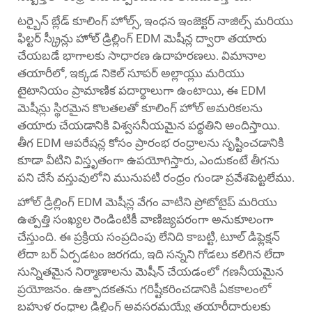
టర్బైన్ బ్లేడ్ కూలింగ్ హోల్స్, ఇంధన ఇంజెక్టర్ నాజిల్స్ మరియు
ఫిల్టర్ స్క్రీన్లు హోల్ డ్రిల్లింగ్ EDM మెషీన్ల ద్వారా తయారు
చేయబడే భాగాలకు సాధారణ ఉదాహరణలు. విమానాల
తయారీలో, ఇక్కడ నికెల్ సూపర్ అల్లాయ్లు మరియు
టైటానియం ప్రామాణిక పదార్థాలుగా ఉంటాయి, ఈ EDM
మెషీన్లు స్థిరమైన కొలతలతో కూలింగ్ హోల్ అమరికలను
తయారు చేయడానికి విశ్వసనీయమైన పద్ధతిని అందిస్తాయి.
తీగ EDM ఆపరేషన్ల కోసం ప్రారంభ రంధ్రాలను సృష్టించడానికి
కూడా వీటిని విస్తృతంగా ఉపయోగిస్తారు, ఎందుకంటే తీగను
పని చేసే వస్తువులోని మునుపటి రంధ్రం గుండా ప్రవేశపెట్టలేము.
హోల్ డ్రిల్లింగ్ EDM మెషీన్ల వేగం వాటిని ప్రోటోటైప్ మరియు
ఉత్పత్తి సంఖ్యల రెండింటికీ వాణిజ్యపరంగా అనుకూలంగా
చేస్తుంది. ఈ ప్రక్రియ సంప్రదింపు లేనిది కాబట్టి, టూల్ డిఫ్లెక్షన్
లేదా బర్ ఏర్పడటం జరగదు, ఇది సన్నని గోడలు కలిగిన లేదా
సున్నితమైన నిర్మాణాలను మెషీన్ చేయడంలో గణనీయమైన
ప్రయోజనం. ఉత్పాదకతను గరిష్టీకరించడానికి ఏకకాలంలో
బహుళ రంధ్రాల డ్రిల్లింగ్ అవసరమయ్యే తయారీదారులకు