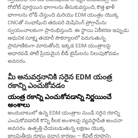
రోబోట్ పూర్తయిన భాగాలను తీసుకువస్తుంది, కొత్త ఖాళీ
భాగాలను లోడ్ చేస్తుంది మరియు EDM యంత్రం యొక్క
CNCతో సంభాషించి తదుపరి మెషినింగ్ ప్రోగ్రామ్‌ను
స్వయంచాలకంగా ప్రారంభిస్తుంది. ఈ స్థాయి ఏకీకరణ ఇప్పుడు
ఆధునిక సూక్ష్మ తయారీ సౌకర్యాలలో పెరుగుతున్న
ప్రామాణికంగా మారుతోంది, ఇక్కడ EDM యంత్రాలపై
ఆధారపడి పోటీ ప్రియమైన లీడ్ టైమ్‌లను నిలుపుకోవడం
అవసరం.
మీ అనువర్తనానికి సరైన EDM యంత్ర
రకాన్ని ఎంచుకోవడం
యంత్ర రకాన్ని ఎంచుకోవడాన్ని నిర్ణయించే
అంశాలు
అందుబాటులో ఉన్న EDM యంత్రాల నుండి సరైన రకాన్ని
ఎంచుకోవడానికి కొన్ని కీలక అంశాలపై వ్యవస్థాపిత అంచనా
అవసరం. ఉత్పత్తి చేయబడుతున్న లక్షణం యొక్క
జ్యామితీయ రూపం ప్రధాన కారణం — కేవిటీ రూపాన్ని