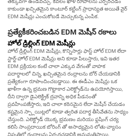
తక్కువగా ఉండవచ్చు. కేవలం ఖాళీ రూపాలను ఏర్పరచడం
కాకుండా ఖచ్చితమైన కాంటూర్ కట్టింగ్ ప్రాధాన్యత అయితే వైర్
EDM మెషీన్లు ఎంచుకోబడే మెచ్చుకున్న ఎంపిక.
ప్రత్యేకీకరించబడిన EDM మెషీన్ రకాలు
హోల్ డ్రిల్లింగ్ EDM మెషీన్లు
హోల్ డ్రిల్లింగ్ EDM మెషీన్లు, కొన్నిసార్లు ఫాస్ట్ హోల్ EDM లేదా
స్టార్ట్-హోల్ EDM మెషీన్లు అని కూడా పిలుస్తారు, ఇవి ఇతర
EDM ప్రక్రియల కంటే చాలా ఎక్కువ వేగంతో వాహక
పదార్థాలలో చిన్న, ఖచ్చితమైన రంధ్రాలను బోర్ చేయడానికి
ప్రత్యేకంగా రూపొందించబడ్డాయి. ఈ
ఈడీఎం మెషిన్లు
ఒక
ఖాళీగా ఉన్న భ్రమణ గొట్టాకార ఎలెక్ట్రోడ్‌ను ఉపయోగిస్తాయి,
దీని ద్వారా డైఎలెక్ట్రిక్ ద్రవాన్ని అధిక పీడనంతో
ప్రవహింపజేస్తారు, ఇది చాలా కఠినమైన లేదా మెషీన్ చేయడం
కష్టమైన స్ప్లాయిట్లలో కూడా త్వరిత పదార్థ తీసివేతను సాధ్యం
చేస్తుంది. ఎలెక్ట్రోడ్ యొక్క భ్రమణం మరియు ఫ్లషింగ్ చర్య
కలిసి సాంప్రదాయిక బోరింగ్ తో అసాధ్యమైన లోతు-వ్యాసం
నిష్పత్తిలో రంధ్రాలను ఏర్పరచడానికి అనుమతిస్తాయి.