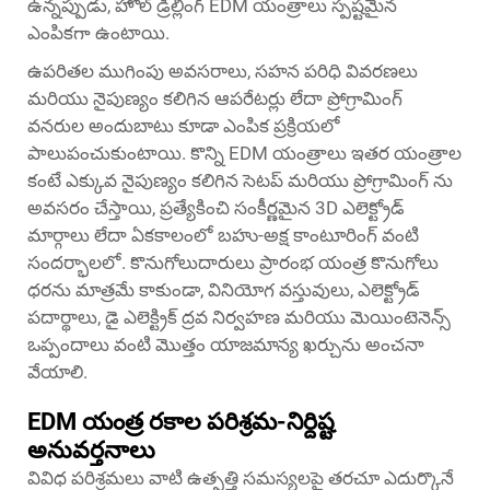
ఉన్నప్పుడు, హోల్ డ్రిల్లింగ్ EDM యంత్రాలు స్పష్టమైన
ఎంపికగా ఉంటాయి.
ఉపరితల ముగింపు అవసరాలు, సహన పరిధి వివరణలు
మరియు నైపుణ్యం కలిగిన ఆపరేటర్లు లేదా ప్రోగ్రామింగ్
వనరుల అందుబాటు కూడా ఎంపిక ప్రక్రియలో
పాలుపంచుకుంటాయి. కొన్ని EDM యంత్రాలు ఇతర యంత్రాల
కంటే ఎక్కువ నైపుణ్యం కలిగిన సెటప్ మరియు ప్రోగ్రామింగ్ ను
అవసరం చేస్తాయి, ప్రత్యేకించి సంకీర్ణమైన 3D ఎలెక్ట్రోడ్
మార్గాలు లేదా ఏకకాలంలో బహు-అక్ష కాంటూరింగ్ వంటి
సందర్భాలలో. కొనుగోలుదారులు ప్రారంభ యంత్ర కొనుగోలు
ధరను మాత్రమే కాకుండా, వినియోగ వస్తువులు, ఎలెక్ట్రోడ్
పదార్థాలు, డై ఎలెక్ట్రిక్ ద్రవ నిర్వహణ మరియు మెయింటెనెన్స్
ఒప్పందాలు వంటి మొత్తం యాజమాన్య ఖర్చును అంచనా
వేయాలి.
EDM యంత్ర రకాల పరిశ్రమ-నిర్దిష్ట
అనువర్తనాలు
వివిధ పరిశ్రమలు వాటి ఉత్పత్తి సమస్యలపై తరచూ ఎదుర్కొనే