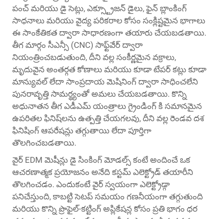
పంచ్ మరియు డై సెట్లు, ఎక్స్ట్రూజన్ డైలు, ఫైన్ బ్లాంకింగ్
సాధనాలు మరియు వైద్య పరికరాల కోసం సంక్లిష్టమైన భాగాలు
ఈ సాంకేతికత ద్వారా సాధారణంగా తయారు చేయబడతాయి.
తీగ మార్గం సీఎన్సీ (CNC) సాఫ్ట్‌వేర్ ద్వారా
నియంత్రించబడుతుంది, దీని వల్ల సంకీర్ణమైన వక్రాలు,
మృదువైన అంతర్గత కోణాలు మరియు కూడా టేపర్ కట్లు కూడా
మాన్యువల్ లేదా సాంప్రదాయ మెషినింగ్ ద్వారా సాధించలేని
పునరావృత్తి సామర్థ్యంతో అమలు చేయబడతాయి. కొన్ని
అధునాతన తీగ ఎడీఎమ్ యంత్రాలు గ్రైండింగ్ కి సమానమైన
ఉపరితల ఫినిష్‌లను ఉత్పత్తి చేయగలవు, దీని వల్ల రెండవ దశ
ఫినిషింగ్ ఆపరేషన్లు తగ్గుతాయి లేదా పూర్తిగా
తొలగించబడతాయి.
వైర్ EDM మెషీన్లు డై సింకింగ్ మోడల్స్ కంటే అందించే ఒక
ఆచరణాత్మక ప్రయోజనం అనేది కస్టమ్ ఎలెక్ట్రోడ్ తయారీని
తొలగించడం. ఎందుకంటే వైర్ స్వయంగా ఎలెక్ట్రోడ్గా
పనిచేస్తుంది, కాబట్టి సెటప్ సమయం గణనీయంగా తగ్గుతుంది
మరియు కొన్ని ప్రొఫైల్-కట్టింగ్ అప్లికేషన్ల కోసం ప్రతి భాగం ధర