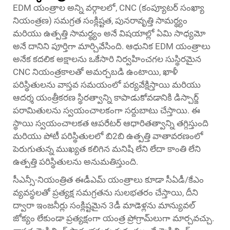
EDM యంత్రాల అన్ని వర్గాలలో, CNC (కంప్యూటర్ సంఖ్యా
నియంత్రణ) సమగ్రత సంక్లిష్టత, పునరావృత్తి సామర్థ్యం
మరియు ఉత్పత్తి సామర్థ్యం అనే విషయాల్లో ఏమి సాధ్యమో
అనే దానిని పూర్తిగా మార్చివేసింది. ఆధునిక EDM యంత్రాలు
అనేక కదలిక అక్షాలను ఒకేసారి నిర్వహించగల సుస్థిరమైన
CNC నియంత్రకాలతో అమర్చబడి ఉంటాయి, ఖాళీ
పరిస్థితులను వాస్తవ సమయంలో పర్యవేక్షిస్తాయి మరియు
ఆదర్శ యంత్రీకరణ స్థిరత్వాన్ని కాపాడుకోవడానికి డిస్చార్జ్
పరామితులను స్వయంచాలకంగా సర్దుబాటు చేస్తాయి. ఈ
స్థాయి స్వయంచాలకత ఆపరేటర్ ఆధారితత్వాన్ని తగ్గిస్తుంది
మరియు పోటీ పరిస్థితులలో బి2బి ఉత్పత్తి వాతావరణంలో
పెరుగుతున్న ముఖ్యత కలిగిన మనిషి లేని లేదా కాంతి లేని
ఉత్పత్తి పరిస్థితులను అనుమతిస్తుంది.
సీఎన్సీ-నియంత్రిత ఈడీఎమ్ యంత్రాలు కూడా సీఏడీ/కేఎం
వ్యవస్థలతో ప్రత్యక్ష సమగ్రతను సులభతరం చేస్తాయి, దీని
ద్వారా ఇంజనీర్లు సంక్లిష్టమైన 3డీ మాడెళ్లను మాన్యువల్
జోక్యం లేకుండా ప్రత్యక్షంగా యంత్ర ప్రోగ్రామ్‌లుగా మార్చవచ్చు.