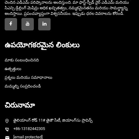
చెందిన ఎడిఎమ్ పరిష్కారాలను అందిస్తుంది. మా ఫాస్ట్-స్పీడ్ వైర్ ఎడిఎమ్ మరియు
సిఎన్సి డ్రిల్లింగ్ మెషిన్లు అధిక ఖచ్చితత్వం, నమ్మకమైనతనం మరియు సామర్థ్యాన్ని
అందిస్తాయి. ప్రపంచవ్యాప్తంగా విశ్వసనీయం. ఇప్పుడు ధరల వివరాలను కోరండి.
ఉపయోగకరమైన లింకులు
మాకు సంబంధించినది
ఉత్పత్తులు
ప్రశ్నలు మరియు సమాధానాలు
మమ్మల్ని సంప్రదించండి
చిరునామా
తైలియాంగ్ రోడ్ 11# తైజౌ సిటీ, జియాంగ్‌సు ప్రావిన్స్
+86-13182442305
[email protected]