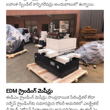
బహుళ-స్పిండిల్ కాన్ఫిగరేషన్లు అందుబాటులో ఉన్నాయి.
EDM గ్రైండింగ్ మెషీన్లు
ఈడీఎం గ్రైండింగ్ మెషీన్లు సాంప్రదాయిక సిలిండ్రికల్ లేదా
సర్ఫేస్ గ్రైండింగ్‌కు సమానమైన రోటరీ అమరికలో ఎలక్ట్రికల్
డిస్చార్జ్ ఎరోషన్ సిద్ధాంతాలను అనుసరిస్తాయి. ఈ ఈడీఎం