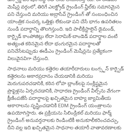
మెషీన్ల వర్గంలో, తిరిగే ఎలక్ట్రోడ్ గ్రైండింగ్ వ్హీల్‌కు సమానమైన
పని చేస్తుంది మరియు అబ్రాసివ్ గ్రైండింగ్ తో సంబంధించిన
యాంత్రిక సంపర్క ఒత్తిళ్లు లేకుండా పని చేసే భాగం ఉపరితలం
నుండి పదార్థాన్ని తొలగిస్తుంది. ఇది పాలీక్రిస్టాలైన్ డైమండ్,
కార్బైడ్ కాంపోజిట్లు లేదా సెరామిక్-బాండెడ్ పదార్థాల వంటి
అత్యంత కఠినమైన లేదా భంగురమైన పదార్థాలతో
పనిచేసేటప్పుడు ఈడీఎం గ్రైండింగ్ మెషీన్లను ప్రత్యేకంగా
విలువైనవిగా చేస్తుంది.
సాధనాలు మరియు కత్తెరల తయారీదారులు టంగ్స్టన్ కార్బైడ్
కత్తెరలను ఆకారప్రదానం చేయడానికి మరియు
మెరుగుపరచడానికి, కఠిన లోహ బ్లాంక్‌లపై సంక్లిష్టమైన
ప్రొఫైళ్లను ఏర్పరచడానికి, సాధారణ గ్రైండింగ్ వీల్స్‌ను వేగంగా
క్షీణింపజేసే పదార్థాలపై ఖచ్చితమైన బాహ్య జ్యామితీయ
ఆకారాలను సృష్టించడానికి EDM గ్రైండింగ్ యంత్రాలను
ఉపయోగిస్తారు. ఈ ప్రక్రియను సిలిండ్రికల్ మరియు ఫార్మ్
గ్రైండింగ్ అనువర్తనాలకు రెండింటికీ అనుకూలీకరించవచ్చు,
దీని వల్ల ఇది ఖచ్చితమైన సాధనాల తయారీ వాతావరణాలకు