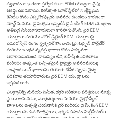
స్వభావం ఆధారంగా ప్రత్యేక రకాల EDM యంత్రాల వైపు
ఆకర్షించబడతాయి. కఠినీకృత టూల్ స్టీల్‌లో సంక్లిష్టమైన
కేవిటీల కోసం ఎప్పటికప్పుడు అవసరం ఉండటం కారణంగా
మోల్డ్ మరియు డై పరిశ్రమ ఇప్పటికీ డై సింకింగ్ EDM యంత్రాల
అతిపెద్ద వినియోగదారులుగా కొనసాగుతోంది. వైర్ EDM
యంత్రాలు మరియు హోల్ డ్రిల్లింగ్ EDM యంత్రాలపై
ఎయిరోస్పేస్ రంగం స్ట్రక్చరల్ కాంపొనెంట్లు, టర్బైన్ హార్డ్‌వేర్
మరియు ఇంధన వ్యవస్థ భాగాల కోసం ఎక్కువగా
ఆధారపడుతుంది. కాలుష్యం లేని, బర్-ఫ్రీ ఉపరితలాలు
మరియు అత్యంత ఖచ్చితమైన ప్రొఫైళ్లు అవసరమయ్యే
ఇంప్లాంటబుల్ భాగాలను తయారు చేసేటప్పుడు వైద్య
పరికరాల తయారీదారులు వైర్ EDM యంత్రాలను
ఇష్టపడతారు.
ఎలక్ట్రానిక్స్ మరియు సెమీకండక్టర్ పరికరాల పరిశ్రమలు సూక్ష్మ
స్థాయి అమరికలు, మార్గదర్శకాలు మరియు మైక్రో-స్కేల్
భాగాలను ఉత్పత్తి చేయడానికి వైర్ మరియు డై సింకింగ్ EDM
యంత్రాలను ఉపయోగిస్తాయి, ఇక్కడ సహనం మిల్లీమీటర్‌ల