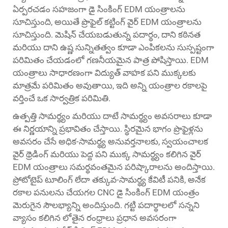
ఏర్పరచడం సహజంగా డై సింకింగ్ EDM యంత్రాలను
సూచిస్తుంది, అయితే ప్రొఫైల్ కట్టింగ్ వైర్ EDM యంత్రాలను
సూచిస్తుంది. మెషిన్ చేయబడుతున్న పదార్థం, దాని కఠినత
మరియు దాని ఉష్ణ సున్నితత్వం కూడా ఎంపికలను సుస్పష్టంగా
పరిమితం చేయడంలో గణనీయమైన పాత్ర పోషిస్తాయి. EDM
యంత్రాలు సాధారణంగా విద్యుత్ వాహక పని ముక్కలకు
మాత్రమే పరిమితం అవుతాయి, ఇది అన్ని యంత్రాల రకాలపై
వర్తించే ఒక సార్వత్రిక పరిమితి.
ఉత్పత్తి సామర్థ్యం మరియు దాటే సామర్థ్యం అవసరాలు కూడా
ఈ నిర్ణయాన్ని ప్రభావితం చేస్తాయి. స్థిరమైన భాగం ప్రొఫైళ్లను
అవసరం చేసే అధిక-సామర్థ్య అనువర్తనాలకు, స్వయంచాలక
వైర్ థ్రెడింగ్ మరియు పెద్ద పని ముక్క సామర్థ్యం కలిగిన వైర్
EDM యంత్రాలు సమర్థవంతమైన పరిష్కారాలను అందిస్తాయి.
ప్రోటోటైప్ టూలింగ్ లేదా తక్కువ-సామర్థ్య కేవిటీ పనికి, అనేక
రకాల పనులను చేయగల CNC డై సింకింగ్ EDM యంత్రం
మెరుగైన సౌలభ్యాన్ని అందిస్తుంది. గట్టి పదార్థాలలో సన్నని
వ్యాసం కలిగిన లోతైన రంధ్రాలు ప్రధాన అవసరంగా