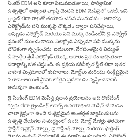
సింకర్ EDM అని కూడా పిలువబడతాయి, పారిశ్రామిక
ఉత్పత్తిలో అత్యంత వ్యాప్తి చెందిన EDM మెషీన్లలో ఒకటి. ఇవి
గ్రాఫైట్ లేదా రాగితో తయారు చేసిన మునుపటిగా ఆకారపు
ఎలెక్ట్రోడ్‌ను పని ముక్కపై నొక్కడం ద్వారా పనిచేస్తాయి,
అప్పుడు ఎలెక్ట్రోడ్ మరియు పని ముక్క రెండింటినీ డై ఎలెక్ట్రిక్
ద్రవంలో ముంచుతాయి. ఎలెక్ట్రోడ్ ఎప్పుడూ పని ముక్కను
భౌతికంగా స్పృశించదు; బదులుగా, వేగవంతమైన విద్యుత్
డిస్చార్జీల శ్రేణి ఎలెక్ట్రోడ్ యొక్క ఆకారం ప్రకారం ఖచ్చితంగా
పదార్థాన్ని కోత చేస్తుంది. ఈ ప్రక్రియ కఠినీకృత స్టీల్ లేదా ఇతర
వాహక మిశ్రమాలలో కుహరాలు, మోల్డ్‌లు మరియు సంక్లిష్టమైన
మూడు-అయితే స్థానిక లోతైన ప్రదేశాలను సృష్టించడానికి
అనువుగా ఉంటుంది.
డై సింకింగ్ EDM మెషీన్ల ప్రధాన ప్రయోజనం అది రొటేటింగ్
కట్టర్లు లేదా గ్రైండింగ్ టూల్స్ ఉపయోగించి మెషీన్ చేయడం
చాలా క్లిష్టంగా ఉండే సంక్లిష్టమైన అంతర్గత జ్యామితులను
ఉత్పత్తి చేయగల సామర్థ్యంలో ఉంది. మోల్డ్ మేకర్లు తరచుగా
ప్లాస్టిక్ ఇన్జెక్షన్ మోల్డ్లు, డై కాస్టింగ్ మోల్డ్లు మరియు ఫోర్జింగ్
డైలను ఉత్పత్తి చేయడానికి ఈ వర్గాన్ని ఆశ్రయిస్తారు. ఎలెక్ట్రోడ్