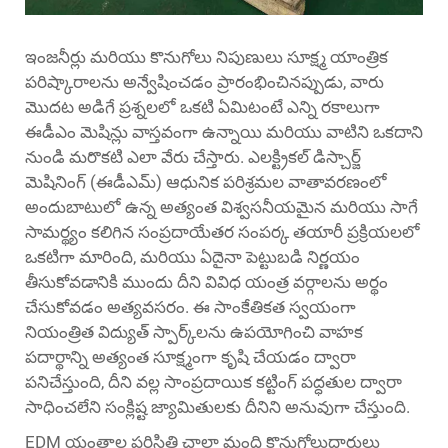
ఇంజనీర్లు మరియు కొనుగోలు నిపుణులు సూక్ష్మ యాంత్రిక
పరిష్కారాలను అన్వేషించడం ప్రారంభించినప్పుడు, వారు
మొదట అడిగే ప్రశ్నలలో ఒకటి ఏమిటంటే ఎన్ని రకాలుగా
ఈడీఎం మెషిన్లు
వాస్తవంగా ఉన్నాయి మరియు వాటిని ఒకదాని
నుండి మరొకటి ఎలా వేరు చేస్తారు. ఎలక్ట్రికల్ డిస్చార్జ్
మెషినింగ్ (ఈడీఎమ్) ఆధునిక పరిశ్రమల వాతావరణంలో
అందుబాటులో ఉన్న అత్యంత విశ్వసనీయమైన మరియు సాగే
సామర్థ్యం కలిగిన సంప్రదాయేతర సంపర్క తయారీ ప్రక్రియలలో
ఒకటిగా మారింది, మరియు ఏదైనా పెట్టుబడి నిర్ణయం
తీసుకోవడానికి ముందు దీని వివిధ యంత్ర వర్గాలను అర్థం
చేసుకోవడం అత్యవసరం. ఈ సాంకేతికత స్వయంగా
నియంత్రిత విద్యుత్ స్పార్క్‌లను ఉపయోగించి వాహక
పదార్థాన్ని అత్యంత సూక్ష్మంగా కృషి చేయడం ద్వారా
పనిచేస్తుంది, దీని వల్ల సాంప్రదాయిక కట్టింగ్ పద్ధతుల ద్వారా
సాధించలేని సంక్లిష్ట జ్యామితులకు దీనిని అనువుగా చేస్తుంది.
EDM యంత్రాల పరిస్థితి చాలా మంది కొనుగోలుదారులు