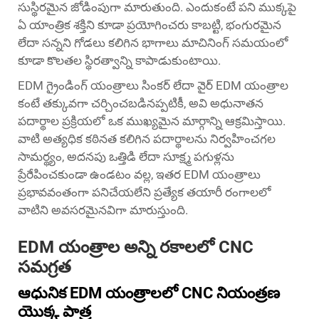
సుస్థిరమైన జోడింపుగా మారుతుంది. ఎందుకంటే పని ముక్కపై
ఏ యాంత్రిక శక్తిని కూడా ప్రయోగించరు కాబట్టి, భంగురమైన
లేదా సన్నని గోడలు కలిగిన భాగాలు మాచినింగ్ సమయంలో
కూడా కొలతల స్థిరత్వాన్ని కాపాడుకుంటాయి.
EDM గ్రైండింగ్ యంత్రాలు సింకర్ లేదా వైర్ EDM యంత్రాల
కంటే తక్కువగా చర్చించబడినప్పటికీ, అవి అధునాతన
పదార్థాల ప్రక్రియలో ఒక ముఖ్యమైన మార్గాన్ని ఆక్రమిస్తాయి.
వాటి అత్యధిక కఠినత కలిగిన పదార్థాలను నిర్వహించగల
సామర్థ్యం, అదనపు ఒత్తిడి లేదా సూక్ష్మ పగుళ్లను
ప్రేరేపించకుండా ఉండటం వల్ల, ఇతర EDM యంత్రాలు
ప్రభావవంతంగా పనిచేయలేని ప్రత్యేక తయారీ రంగాలలో
వాటిని అవసరమైనవిగా మారుస్తుంది.
EDM యంత్రాల అన్ని రకాలలో CNC
సమగ్రత
ఆధునిక EDM యంత్రాలలో CNC నియంత్రణ
యొక్క పాత్ర