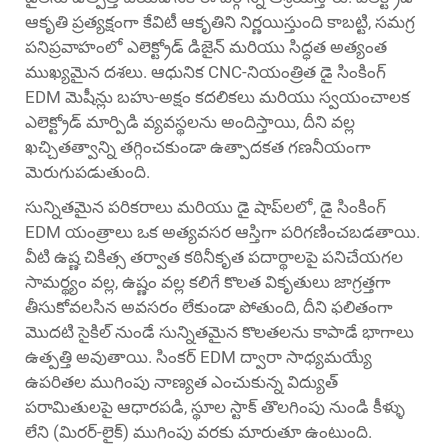
ఆకృతి ప్రత్యక్షంగా కేవిటీ ఆకృతిని నిర్ణయిస్తుంది కాబట్టి, సమగ్ర
పనిప్రవాహంలో ఎలెక్ట్రోడ్ డిజైన్ మరియు సిద్ధత అత్యంత
ముఖ్యమైన దశలు. ఆధునిక CNC-నియంత్రిత డై సింకింగ్
EDM మెషీన్లు బహు-అక్షం కదలికలు మరియు స్వయంచాలక
ఎలెక్ట్రోడ్ మార్పిడి వ్యవస్థలను అందిస్తాయి, దీని వల్ల
ఖచ్చితత్వాన్ని తగ్గించకుండా ఉత్పాదకత గణనీయంగా
మెరుగుపడుతుంది.
సున్నితమైన పరికరాలు మరియు డై షాప్‌లలో, డై సింకింగ్
EDM యంత్రాలు ఒక అత్యవసర ఆస్తిగా పరిగణించబడతాయి.
వీటి ఉష్ణ చికిత్స తర్వాత కఠినీకృత పదార్థాలపై పనిచేయగల
సామర్థ్యం వల్ల, ఉష్ణం వల్ల కలిగే కొలత వికృతులు జాగ్రత్తగా
తీసుకోవలసిన అవసరం లేకుండా పోతుంది, దీని ఫలితంగా
మొదటి సైకిల్ నుండే సున్నితమైన కొలతలను కాపాడే భాగాలు
ఉత్పత్తి అవుతాయి. సింకర్ EDM ద్వారా సాధ్యమయ్యే
ఉపరితల ముగింపు నాణ్యత ఎంచుకున్న విద్యుత్
పరామితులపై ఆధారపడి, స్థూల స్టాక్ తొలగింపు నుండి కీళ్ళు
లేని (మిరర్-లైక్) ముగింపు వరకు మారుతూ ఉంటుంది.