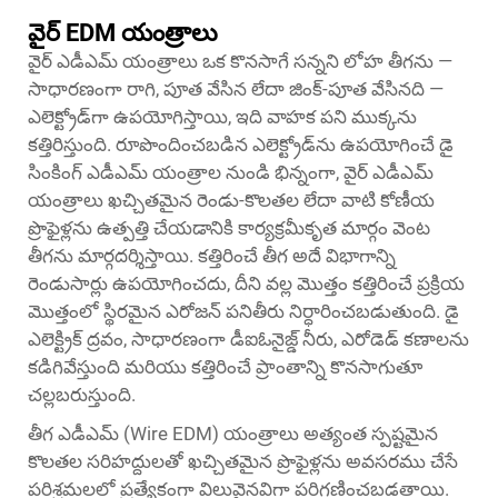
వైర్ EDM యంత్రాలు
వైర్ ఎడీఎమ్ యంత్రాలు ఒక కొనసాగే సన్నని లోహ తీగను —
సాధారణంగా రాగి, పూత వేసిన లేదా జింక్-పూత వేసినది —
ఎలెక్ట్రోడ్‌గా ఉపయోగిస్తాయి, ఇది వాహక పని ముక్కను
కత్తిరిస్తుంది. రూపొందించబడిన ఎలెక్ట్రోడ్‌ను ఉపయోగించే డై
సింకింగ్ ఎడీఎమ్ యంత్రాల నుండి భిన్నంగా, వైర్ ఎడీఎమ్
యంత్రాలు ఖచ్చితమైన రెండు-కొలతల లేదా వాటి కోణీయ
ప్రొఫైళ్లను ఉత్పత్తి చేయడానికి కార్యక్రమీకృత మార్గం వెంట
తీగను మార్గదర్శిస్తాయి. కత్తిరించే తీగ అదే విభాగాన్ని
రెండుసార్లు ఉపయోగించదు, దీని వల్ల మొత్తం కత్తిరించే ప్రక్రియ
మొత్తంలో స్థిరమైన ఎరోజన్ పనితీరు నిర్ధారించబడుతుంది. డై
ఎలెక్ట్రిక్ ద్రవం, సాధారణంగా డీఐఓనైజ్డ్ నీరు, ఎరోడెడ్ కణాలను
కడిగివేస్తుంది మరియు కత్తిరించే ప్రాంతాన్ని కొనసాగుతూ
చల్లబరుస్తుంది.
తీగ ఎడీఎమ్ (Wire EDM) యంత్రాలు అత్యంత స్పష్టమైన
కొలతల సరిహద్దులతో ఖచ్చితమైన ప్రొఫైళ్లను అవసరము చేసే
పరిశ్రమలలో ప్రత్యేకంగా విలువైనవిగా పరిగణించబడతాయి.