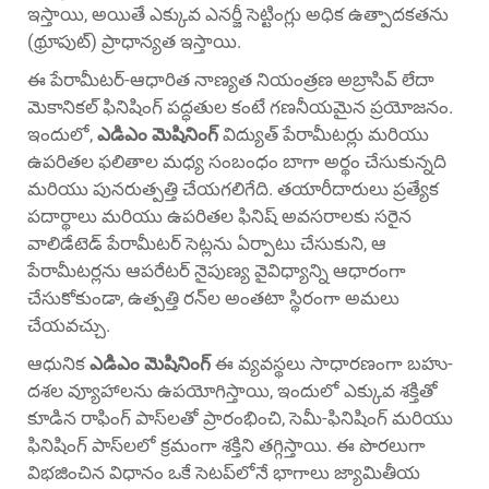
ఇస్తాయి, అయితే ఎక్కువ ఎనర్జీ సెట్టింగ్లు అధిక ఉత్పాదకతను
(థ్రూపుట్) ప్రాధాన్యత ఇస్తాయి.
ఈ పేరామీటర్-ఆధారిత నాణ్యత నియంత్రణ అబ్రాసివ్ లేదా
మెకానికల్ ఫినిషింగ్ పద్ధతుల కంటే గణనీయమైన ప్రయోజనం.
ఇందులో,
ఎడిఎం మెషినింగ్
విద్యుత్ పేరామీటర్లు మరియు
ఉపరితల ఫలితాల మధ్య సంబంధం బాగా అర్థం చేసుకున్నది
మరియు పునరుత్పత్తి చేయగలిగేది. తయారీదారులు ప్రత్యేక
పదార్థాలు మరియు ఉపరితల ఫినిష్ అవసరాలకు సరైన
వాలిడేటెడ్ పేరామీటర్ సెట్లను ఏర్పాటు చేసుకుని, ఆ
పేరామీటర్లను ఆపరేటర్ నైపుణ్య వైవిధ్యాన్ని ఆధారంగా
చేసుకోకుండా, ఉత్పత్తి రన్‌ల అంతటా స్థిరంగా అమలు
చేయవచ్చు.
ఆధునిక
ఎడిఎం మెషినింగ్
ఈ వ్యవస్థలు సాధారణంగా బహు-
దశల వ్యూహాలను ఉపయోగిస్తాయి, ఇందులో ఎక్కువ శక్తితో
కూడిన రాఫింగ్ పాస్‌లతో ప్రారంభించి, సెమీ-ఫినిషింగ్ మరియు
ఫినిషింగ్ పాస్‌లలో క్రమంగా శక్తిని తగ్గిస్తాయి. ఈ పొరలుగా
విభజించిన విధానం ఒకే సెటప్‌లోనే భాగాలు జ్యామితీయ