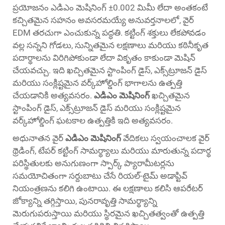
ప్రయోజనం
ఎడిఎం మెషినింగ్
±0.002 మిమీ లేదా అంతకంటే
కచ్చితమైన సహనం అవసరమయ్యే అనువర్తనాలలో, వైర్
EDM తరచుగా ఎంచుకున్న పద్ధతి. కట్టింగ్ శక్తులు లేకపోవడం
వల్ల సన్నని గోడలు, సున్నితమైన లక్షణాలు మరియు కఠినీకృత
పదార్థాలను విరిగిపోకుండా లేదా వికృతం కాకుండా మెషిన్
చేయవచ్చు. ఇది ఖచ్చితమైన స్టాంపింగ్ డైస్, ఎక్స్‌ట్రూజన్ డైస్
మరియు సంక్లిష్టమైన వర్క్‌హోల్డింగ్ భాగాలను ఉత్పత్తి
చేయడానికి అత్యవసరం.
ఎడిఎం మెషినింగ్
ఖచ్చితమైన
స్టాంపింగ్ డైస్, ఎక్స్‌ట్రూజన్ డైస్ మరియు సంక్లిష్టమైన
వర్క్‌హోల్డింగ్ ఘటకాల ఉత్పత్తికి ఇది అత్యవసరం.
అధునాతన వైర్
ఎడిఎం మెషినింగ్
వేదికలు స్వయంచాలక వైర్
థ్రెడింగ్, టేపర్ కట్టింగ్ సామర్థ్యాలు మరియు మారుతున్న పదార్థ
పరిస్థితులకు అనుగుణంగా స్పార్క్ ప్యారామీటర్లను
సమయోచితంగా సర్దుబాటు చేసే రియల్-టైమ్ అడాప్టివ్
నియంత్రణను కలిగి ఉంటాయి. ఈ లక్షణాలు కలిసి ఆపరేటర్
జోక్యాన్ని తగ్గిస్తాయి, పునరావృత్తి సామర్థ్యాన్ని
మెరుగుపరుస్తాయి మరియు స్థిరమైన ఖచ్చితత్వంతో ఉత్పత్తి