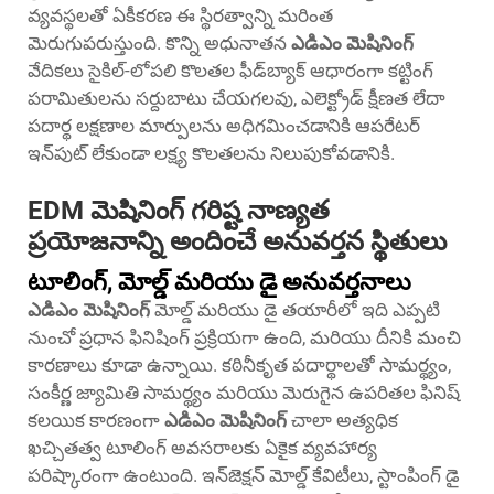
వ్యవస్థలతో ఏకీకరణ ఈ స్థిరత్వాన్ని మరింత
మెరుగుపరుస్తుంది. కొన్ని అధునాతన
ఎడిఎం మెషినింగ్
వేదికలు సైకిల్-లోపలి కొలతల ఫీడ్‌బ్యాక్ ఆధారంగా కట్టింగ్
పరామితులను సర్దుబాటు చేయగలవు, ఎలెక్ట్రోడ్ క్షీణత లేదా
పదార్థ లక్షణాల మార్పులను అధిగమించడానికి ఆపరేటర్
ఇన్‌పుట్ లేకుండా లక్ష్య కొలతలను నిలుపుకోవడానికి.
EDM మెషినింగ్ గరిష్ట నాణ్యత
ప్రయోజనాన్ని అందించే అనువర్తన స్థితులు
టూలింగ్, మోల్డ్ మరియు డై అనువర్తనాలు
ఎడిఎం మెషినింగ్
మోల్డ్ మరియు డై తయారీలో ఇది ఎప్పటి
నుంచో ప్రధాన ఫినిషింగ్ ప్రక్రియగా ఉంది, మరియు దీనికి మంచి
కారణాలు కూడా ఉన్నాయి. కఠినీకృత పదార్థాలతో సామర్థ్యం,
సంకీర్ణ జ్యామితి సామర్థ్యం మరియు మెరుగైన ఉపరితల ఫినిష్
కలయిక కారణంగా
ఎడిఎం మెషినింగ్
చాలా అత్యధిక
ఖచ్చితత్వ టూలింగ్ అవసరాలకు ఏకైక వ్యవహార్య
పరిష్కారంగా ఉంటుంది. ఇన్‌జెక్షన్ మోల్డ్ కేవిటీలు, స్టాంపింగ్ డై