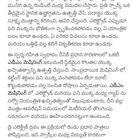
మునిగి ఉన్న రెండింటి మధ్య విడుదల చేస్తారు. ప్రతి స్పార్క్ ఒక
తీవ్రమైన స్థానిక ఉష్ణోగ్రతను ఉత్పత్తి చేసి, పదార్థం యొక్క
సూక్ష్మ మొత్తాన్ని కరిగించి, ఆవిరి చేస్తుంది. ఎలెక్ట్రోడ్ ఎప్పుడూ
పని ముక్కను భౌతికంగా స్పృశించకపోవడం వల్ల, ఏ యాంత్రిక
బలం కూడా ఉండదు, ఏ పరికర విచలనం కూడా ఉండదు
మరియు ఒత్తిడి వల్ల కలిగే వికృతీకరణ కూడా ఉండదు.
ఈ స్పర్శ-రహిత స్వభావం దీనికి ప్రధాన కారణాలలో ఒకటి
ఎడిఎం మెషినింగ్
ఇటువంటి స్థిరమైన కొలతల యొక్క
ఖచ్చితత్వాన్ని ఉత్పత్తి చేస్తుంది. సాంప్రదాయిక మెషినింగ్ లో,
కట్టింగ్ శక్తులు పని ముక్క వంగిపోవడం లేదా టూల్
కొట్టుకుపోవడం వల్ల సంచిత దోషాలు ఏర్పడుతాయి.
ఎడిఎం
మెషినింగ్
లో, ఎలెక్ట్రోడ్ మరియు పని ముక్క మధ్య గ్యాప్ ను
సర్వో-నియంత్రిత ఖచ్చితత్వంతో నిలుపుకుంటారు, దీని వల్ల
మొత్తం ఆపరేషన్ సమయంలో మెటీరియల్ తొలగింపు
సమానంగా మరియు ఊహించదగినట్లుగా ఉంటుంది.
డై ఎలెక్ట్రిక్ ద్రవం ఈ ప్రక్రియలో రెండు ప్రధాన పాత్రలు
పోషిస్తుంది. ఇది స్పార్క్‌ల మధ్య విద్యుత్ కారకంగా