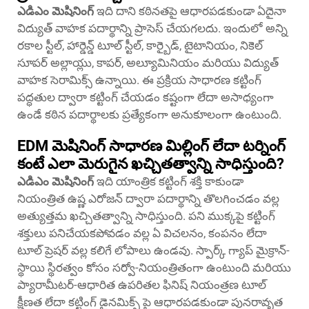
ఎడిఎం మెషినింగ్
ఇది దాని కఠినతపై ఆధారపడకుండా ఏదైనా
విద్యుత్ వాహక పదార్థాన్ని ప్రాసెస్ చేయగలదు. ఇందులో అన్ని
రకాల స్టీల్, హార్డెన్డ్ టూల్ స్టీల్, కార్బైడ్, టైటానియం, నికెల్
సూపర్ అల్లాయ్లు, కాపర్, అల్యూమినియం మరియు విద్యుత్
వాహక సెరామిక్స్ ఉన్నాయి. ఈ ప్రక్రియ సాధారణ కట్టింగ్
పద్ధతుల ద్వారా కట్టింగ్ చేయడం కష్టంగా లేదా అసాధ్యంగా
ఉండే కఠిన పదార్థాలకు ప్రత్యేకంగా అనుకూలంగా ఉంటుంది.
EDM మెషినింగ్ సాధారణ మిల్లింగ్ లేదా టర్నింగ్
కంటే ఎలా మెరుగైన ఖచ్చితత్వాన్ని సాధిస్తుంది?
ఎడిఎం మెషినింగ్
ఇది యాంత్రిక కట్టింగ్ శక్తి కాకుండా
నియంత్రిత ఉష్ణ ఎరోజన్ ద్వారా పదార్థాన్ని తొలగించడం వల్ల
అత్యుత్తమ ఖచ్చితత్వాన్ని సాధిస్తుంది. పని ముక్కపై కట్టింగ్
శక్తులు పనిచేయకపోవడం వల్ల ఏ విచలనం, కంపనం లేదా
టూల్ ప్రెషర్ వల్ల కలిగే లోపాలు ఉండవు. స్పార్క్ గ్యాప్ మైక్రాన్-
స్థాయి స్థిరత్వం కోసం సర్వో-నియంత్రితంగా ఉంటుంది మరియు
ప్యారామీటర్-ఆధారిత ఉపరితల ఫినిష్ నియంత్రణ టూల్
క్షీణత లేదా కట్టింగ్ డైనమిక్స్ పై ఆధారపడకుండా పునరావృత