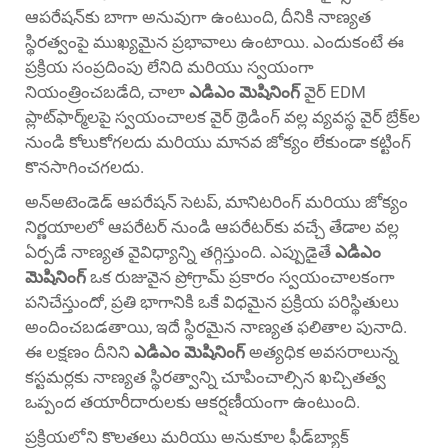
ఆపరేషన్‌కు బాగా అనువుగా ఉంటుంది, దీనికి నాణ్యత
స్థిరత్వంపై ముఖ్యమైన ప్రభావాలు ఉంటాయి. ఎందుకంటే ఈ
ప్రక్రియ సంప్రదింపు లేనిది మరియు స్వయంగా
నియంత్రించబడేది, చాలా
ఎడిఎం మెషినింగ్
వైర్ EDM
ప్లాట్‌ఫార్మ్‌లపై స్వయంచాలక వైర్ థ్రెడింగ్ వల్ల వ్యవస్థ వైర్ బ్రేక్‌ల
నుండి కోలుకోగలదు మరియు మానవ జోక్యం లేకుండా కట్టింగ్
కొనసాగించగలదు.
అన్‌అటెండెడ్ ఆపరేషన్ సెటప్, మానిటరింగ్ మరియు జోక్యం
నిర్ణయాలలో ఆపరేటర్ నుండి ఆపరేటర్‌కు వచ్చే తేడాల వల్ల
ఏర్పడే నాణ్యత వైవిధ్యాన్ని తగ్గిస్తుంది. ఎప్పుడైతే
ఎడిఎం
మెషినింగ్
ఒక రుజువైన ప్రోగ్రామ్ ప్రకారం స్వయంచాలకంగా
పనిచేస్తుందో, ప్రతి భాగానికి ఒకే విధమైన ప్రక్రియ పరిస్థితులు
అందించబడతాయి, ఇదే స్థిరమైన నాణ్యత ఫలితాల పునాది.
ఈ లక్షణం దీనిని
ఎడిఎం మెషినింగ్
అత్యధిక అవసరాలున్న
కస్టమర్లకు నాణ్యత స్థిరత్వాన్ని చూపించాల్సిన ఖచ్చితత్వ
ఒప్పంద తయారీదారులకు ఆకర్షణీయంగా ఉంటుంది.
ప్రక్రియలోని కొలతలు మరియు అనుకూల ఫీడ్‌బ్యాక్