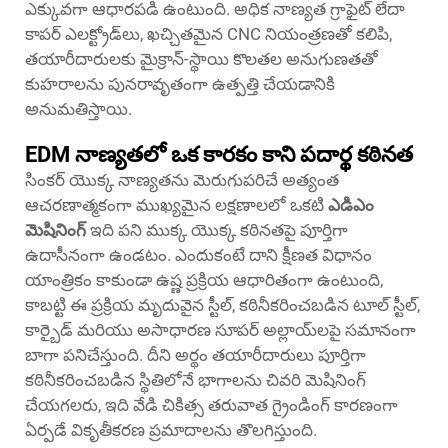
ఎక్కువగా ఆధారపడి ఉంటుంది. అధిక నాణ్యత గ్రాఫైట్ లేదా
కాపర్ ఎలక్ట్రోడ్‌లు, ఖచ్చితమైన CNC నియంత్రణతో కలిపి,
తయారీదారులకు మైక్రాన్-స్థాయి కొలతల అనుగుణతతో
కుహరాలను పునరావృతంగా ఉత్పత్తి చేయడానికి
అనుమతిస్తాయి.
EDM నాణ్యతలో ఒక కారకం కాని పదార్థ కఠినత
సింకర్ యొక్క నాణ్యతను మెరుగుపరిచే అత్యంత
ఆచరణాత్మకంగా ముఖ్యమైన లక్షణాలలో ఒకటి
ఎడిఎం
మెషినింగ్
ఇది పని ముక్క యొక్క కఠినతపై పూర్తిగా
ఉదాసీనంగా ఉండటం. ఎందుకంటే దాని క్షీణత విధానం
యాంత్రికం కాకుండా ఉష్ణ ప్రక్రియ ఆధారితంగా ఉంటుంది,
కాబట్టి ఈ ప్రక్రియ మృదువైన స్టీల్, కఠినీకరించబడిన టూల్ స్టీల్,
కార్బైడ్ మరియు అసాధారణ సూపర్ అల్లాయ్‌లపై సమానంగా
బాగా పనిచేస్తుంది. దీని అర్థం తయారీదారులు పూర్తిగా
కఠినీకరించబడిన స్థితిలోనే భాగాలను చివరి మెషినింగ్
చేయగలరు, ఇది వేడి చికిత్స తరువాత గ్రైండింగ్ కారణంగా
ఏర్పడే వికృతీకరణ ప్రమాదాలను తొలగిస్తుంది.