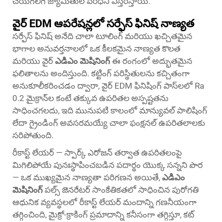
చేయగలిగే జ్యామితుల పరిధిని విస్తరిస్తాయి.
వైర్ EDM ఆపరేషన్లలో సర్ఫేస్ ఫినిష్ నాణ్యత
సర్ఫేస్ ఫినిష్ అనేది చాలా టూలింగ్ మరియు ఖచ్చితమైన
భాగాల అనువర్తనాలలో ఒక కీలకమైన నాణ్యత కొలత
మరియు వైర్
ఎడిఎం మెషినింగ్
ఈ రంగంలో అద్భుతమైన
ఫలితాలను అందిస్తుంది. కట్టింగ్ పరిస్థితులను కచ్చితంగా
అనుకూలీకరించడం ద్వారా, వైర్ EDM ఫినిషింగ్ పాస్‌లలో Ra
0.2 మైక్రాన్‌ల కంటే తక్కువ ఉపరితల అస్పష్టతను
సాధించగలదు, ఇది మునుపటి కాలంలో మాన్యువల్ పాలిషింగ్
లేదా గ్రైండింగ్ అవసరమయ్యే చాలా ఫంక్షనల్ ఉపరితలాలకు
సరిపోతుంది.
రీకాస్ట్ లేయర్ — స్పార్క్ ఎరోజన్ తర్వాత ఉపరితలంపై
మిగిలిపోయే పునఃస్థాపించబడిన పదార్థం యొక్క సన్నని పొర
— ఒక ముఖ్యమైన నాణ్యతా పరిగణన అయితే,
ఎడిఎం
మెషినింగ్
పల్స్ జెనరేటర్ సాంకేతికతలో సాధించిన పురోగతి
ఆధునిక వ్యవస్థలలో రీకాస్ట్ లేయర్ మందాన్ని గణనీయంగా
తగ్గించింది, మైక్రో-క్రాకింగ్ ప్రమాదాన్ని కనీసంగా తగ్గిస్తూ, కట్