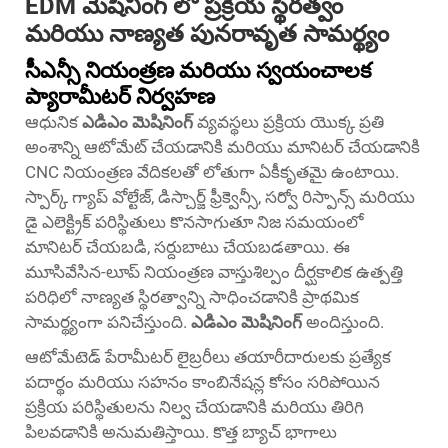
EDM మెషినింగ్ లో ప్రక్రియ స్థిరత్వం
మరియు నాణ్యత పునరావృత సామర్థ్యం
సీఎన్సీ నియంత్రణ మరియు స్వయంచాలక
ప్యారామీటర్ నిర్వహణ
ఆధునిక
ఎడిఎం మెషినింగ్
వ్యవస్థలు ప్రక్రియ యొక్క ప్రతి
అంశాన్ని ఆటోమేట్ చేయడానికి మరియు మానిటర్ చేయడానికి
CNC నియంత్రణ వేదికలతో లోతుగా ఏకీకృతమై ఉంటాయి.
స్పార్క్ గ్యాప్ వోల్టేజ్, డిస్చార్జ్ ఫ్రీక్వెన్సీ, సర్వో రిస్పాన్స్ మరియు
డై ఎలెక్ట్రిక్ పరిస్థితులు కొనసాగుతూ నిజ సమయంలో
మానిటర్ చేయబడి, సర్దుబాటు చేయబడతాయి. ఈ
మూసివేసిన-లూప్ నియంత్రణ వాస్తుశిల్పం దీర్ఘకాలిక ఉత్పత్తి
పరిధిలో నాణ్యత స్థిరత్వాన్ని సాధించడానికి ప్రాథమిక
సామర్థ్యంగా పనిచేస్తుంది.
ఎడిఎం మెషినింగ్
అందిస్తుంది.
ఆటోమేటెడ్ పేరామీటర్ లైబ్రరీలు తయారీదారులకు ప్రత్యేక
పదార్థం మరియు సహనం కాంబినేషన్ల కోసం సరిపోయిన
ప్రక్రియ పరిస్థితులను నిల్వ చేయడానికి మరియు తిరిగి
పిలవడానికి అనుమతిస్తాయి. కొత్త బ్యాచ్ భాగాలు