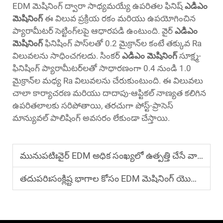
EDM మెషినింగ్ ద్వారా సాధ్యమయ్యే ఉపరితల ఫినిష్
ఎడిఎం
మెషినింగ్
ఈ విలువ ప్రక్రియ రకం మరియు ఉపయోగించిన
ప్యారామీటర్ సెట్టింగ్‌లపై ఆధారపడి ఉంటుంది. వైర్
ఎడిఎం
మెషినింగ్
ఫినిషింగ్ పాస్‌లతో 0.2 మైక్రాన్‌ల కంటే తక్కువ Ra
విలువలను సాధించగలదు. సింకర్
ఎడిఎం మెషినింగ్
సూక్ష్మ-
ఫినిషింగ్ ప్యారామీటర్‌లతో సాధారణంగా 0.4 నుండి 1.0
మైక్రాన్‌ల మధ్య Ra విలువలను చేరుకుంటుంది. ఈ విలువలు
చాలా కార్యాచరణ మరియు దాదాపు-ఆప్టికల్ నాణ్యత కలిగిన
ఉపరితలాలకు సరిపోతాయి, తరచుగా పోస్ట్-ప్రాసెస్
మాన్యువల్ పాలిషింగ్ అవసరం లేకుండా చేస్తాయి.
మునుపటిః
వైర్ EDM అధిక సంఖ్యలో ఉత్పత్తి చేసే వాతావరణంలో ఉత్పాదకతను ఎలా మెరుగుపరుస్తుంది?
తదుపరిః
సంక్లిష్ట భాగాల కోసం EDM మెషినింగ్ యొక్క ప్రయోజనాలు ఏమిటి?