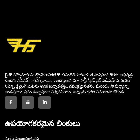
తైజౌ హార్స్‌మార్గ్ ఎలక్ట్రోమెకానికల్ కో. లిమిటెడ్ పారిశ్రామిక మషినింగ్ కొరకు అభివృద్ధి
చెందిన ఎడిఎమ్ పరిష్కారాలను అందిస్తుంది. మా ఫాస్ట్-స్పీడ్ వైర్ ఎడిఎమ్ మరియు
సిఎన్సి డ్రిల్లింగ్ మెషిన్లు అధిక ఖచ్చితత్వం, నమ్మకమైనతనం మరియు సామర్థ్యాన్ని
అందిస్తాయి. ప్రపంచవ్యాప్తంగా విశ్వసనీయం. ఇప్పుడు ధరల వివరాలను కోరండి.
ఉపయోగకరమైన లింకులు
మాకు సంబంధించినది