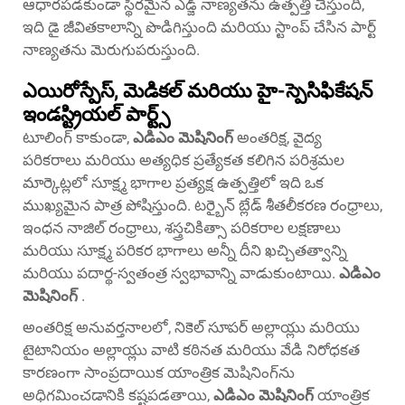
ఆధారపడకుండా స్థిరమైన ఎడ్జ్ నాణ్యతను ఉత్పత్తి చేస్తుంది,
ఇది డై జీవితకాలాన్ని పొడిగిస్తుంది మరియు స్టాంప్ చేసిన పార్ట్
నాణ్యతను మెరుగుపరుస్తుంది.
ఎయిరోస్పేస్, మెడికల్ మరియు హై-స్పెసిఫికేషన్
ఇండస్ట్రియల్ పార్ట్స్
టూలింగ్ కాకుండా,
ఎడిఎం మెషినింగ్
అంతరిక్ష, వైద్య
పరికరాలు మరియు అత్యధిక ప్రత్యేకత కలిగిన పరిశ్రమల
మార్కెట్లలో సూక్ష్మ భాగాల ప్రత్యక్ష ఉత్పత్తిలో ఇది ఒక
ముఖ్యమైన పాత్ర పోషిస్తుంది. టర్బైన్ బ్లేడ్ శీతలీకరణ రంధ్రాలు,
ఇంధన నాజిల్ రంధ్రాలు, శస్త్రచికిత్సా పరికరాల లక్షణాలు
మరియు సూక్ష్మ పరికర భాగాలు అన్నీ దీని ఖచ్చితత్వాన్ని
మరియు పదార్థ-స్వతంత్ర స్వభావాన్ని వాడుకుంటాయి.
ఎడిఎం
మెషినింగ్
.
అంతరిక్ష అనువర్తనాలలో, నికెల్ సూపర్ అల్లాయ్లు మరియు
టైటానియం అల్లాయ్లు వాటి కఠినత మరియు వేడి నిరోధకత
కారణంగా సాంప్రదాయిక యాంత్రిక మెషినింగ్‌ను
అధిగమించడానికి కష్టపడతాయి,
ఎడిఎం మెషినింగ్
యాంత్రిక