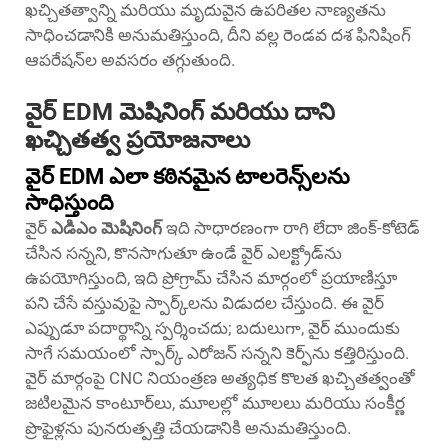
ఖచ్చితత్వాన్ని మరియు మృదువైన ఉపరితల నాణ్యతను
సాధించడానికి అనుమతిస్తుంది, దీని వల్ల రెండవ దశ ఫినిషింగ్
ఆపరేషన్‌ల అవసరం తగ్గుతుంది.
వైర్ EDM మెషినింగ్ మరియు దాని
ఖచ్చితత్వ ప్రయోజనాలు
వైర్ EDM ఎలా కఠినమైన టాలరెన్స్‌లను
సాధిస్తుంది
వైర్
ఎడిఎం మెషినింగ్
ఇది సాధారణంగా రాగి లేదా జింక్-కోటెడ్
చేసిన సన్నని, కొనసాగుతూ ఉండే వైర్ ఎలక్ట్రోడ్‌ను
ఉపయోగిస్తుంది, ఇది ప్రోగ్రామ్ చేసిన మార్గంలో ప్రయాణిస్తూ
పని చేసే వస్తువుపై స్పార్క్‌లను విడుదల చేస్తుంది. ఈ వైర్
ఎప్పుడూ పదార్థాన్ని స్పర్శించదు; బదులుగా, వైర్ ముందుకు
సాగే సమయంలో స్పార్క్ ఎరోజన్ సన్నని కెర్ఫ్‌ను కత్తిరిస్తుంది.
వైర్ మార్గంపై CNC నియంత్రణ అత్యధిక కొలత ఖచ్చితత్వంతో
జటిలమైన కాంటూర్‌లు, మూలల్లో మూలలు మరియు సంకీర్ణ
ప్రొఫైళ్లను పునరుత్పత్తి చేయడానికి అనుమతిస్తుంది.