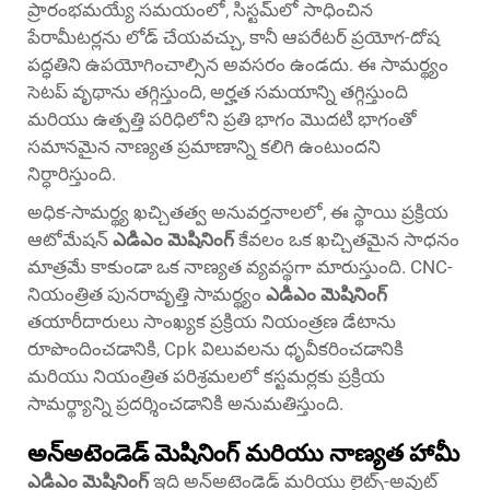
ప్రారంభమయ్యే సమయంలో, సిస్టమ్‌లో సాధించిన
పేరామీటర్లను లోడ్ చేయవచ్చు, కానీ ఆపరేటర్ ప్రయోగ-దోష
పద్ధతిని ఉపయోగించాల్సిన అవసరం ఉండదు. ఈ సామర్థ్యం
సెటప్ వృథాను తగ్గిస్తుంది, అర్హత సమయాన్ని తగ్గిస్తుంది
మరియు ఉత్పత్తి పరిధిలోని ప్రతి భాగం మొదటి భాగంతో
సమానమైన నాణ్యత ప్రమాణాన్ని కలిగి ఉంటుందని
నిర్ధారిస్తుంది.
అధిక-సామర్థ్య ఖచ్చితత్వ అనువర్తనాలలో, ఈ స్థాయి ప్రక్రియ
ఆటోమేషన్
ఎడిఎం మెషినింగ్
కేవలం ఒక ఖచ్చితమైన సాధనం
మాత్రమే కాకుండా ఒక నాణ్యత వ్యవస్థగా మారుస్తుంది. CNC-
నియంత్రిత పునరావృత్తి సామర్థ్యం
ఎడిఎం మెషినింగ్
తయారీదారులు సాంఖ్యక ప్రక్రియ నియంత్రణ డేటాను
రూపొందించడానికి, Cpk విలువలను ధృవీకరించడానికి
మరియు నియంత్రిత పరిశ్రమలలో కస్టమర్లకు ప్రక్రియ
సామర్థ్యాన్ని ప్రదర్శించడానికి అనుమతిస్తుంది.
అన్‌అటెండెడ్ మెషినింగ్ మరియు నాణ్యత హామీ
ఎడిఎం మెషినింగ్
ఇది అన్‌అటెండెడ్ మరియు లైట్స్-అవుట్