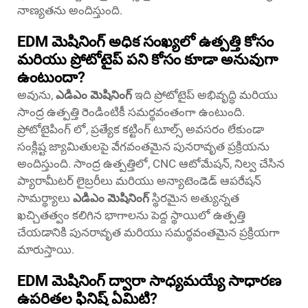
నాణ్యతను అందిస్తుంది.
EDM మెషినింగ్ అధిక సంఖ్యలో ఉత్పత్తి కోసం
మరియు ప్రోటోటైప్ పని కోసం కూడా అనువుగా
ఉంటుందా?
అవును,
ఎడిఎం మెషినింగ్
ఇది ప్రోటోటైప్ అభివృద్ధి మరియు
సాంద్ర ఉత్పత్తి రెండింటికీ సమర్థవంతంగా ఉంటుంది.
ప్రోటోటైపింగ్ లో, ప్రత్యేక కట్టింగ్ టూల్స్ అవసరం లేకుండా
సంక్లిష్ట జ్యామితులపై వేగవంతమైన పునరావృత ప్రక్రియను
అందిస్తుంది. సాంద్ర ఉత్పత్తిలో, CNC ఆటోమేషన్, నిల్వ చేసిన
ప్యారామీటర్ లైబ్రరీలు మరియు అన్యాటెండెడ్ ఆపరేషన్
సామర్థ్యాలు
ఎడిఎం మెషినింగ్
స్థిరమైన అత్యున్నత
ఖచ్చితత్వం కలిగిన భాగాలను పెద్ద స్థాయిలో ఉత్పత్తి
చేయడానికి పునరావృత మరియు సమర్థవంతమైన ప్రక్రియగా
మారుస్తాయి.
EDM మెషినింగ్ ద్వారా సాధ్యమయ్యే సాధారణ
ఉపరితల ఫినిష్ ఏమిటి?