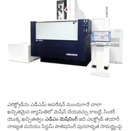
ఎలెక్ట్రోడ్‌ను ఎడీఎమ్ ఆపరేషన్ ముందుగానే చాలా
ఖచ్చితమైన జ్యామితిలో మెషీన్ చేయవచ్చు కాబట్టి, సింకర్
యొక్క ఖచ్చితత్వం
ఎడిఎం మెషినింగ్
ఇది ఎలక్ట్రోడ్ తయారీ
నాణ్యత మరియు సిస్టమ్ పొజిషనింగ్ పునరావృత సామర్థ్యంపై