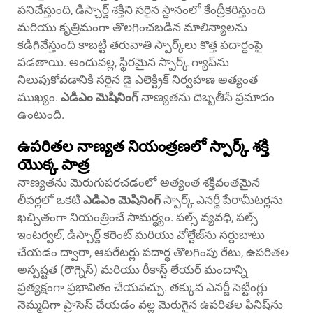
పనిచేస్తుంది, డిస్చార్జ్ శక్తిని సరైన స్థానంలో కేంద్రీకరిస్తుంది
మరియు కృత్రిమంగా తొలగించబడిన మాలిన్యాలను
కడిగివేస్తుంది కాబట్టి తరువాతి స్పార్క్‌లు కొత్త పదార్థంపై
పడతాయి. అందువల్ల, స్థిరమైన స్పార్క్ గ్యాప్‌ను
నిలుపుకోవడానికి సరైన డై ఎలెక్ట్రిక్ నిర్వహణ అత్యంత
ముఖ్యం.
ఎడిఎం మెషినింగ్
నాణ్యతను దెబ్బతీసే ప్రమాదం
ఉంటుంది.
ఉపరితల నాణ్యత నియంత్రణలో స్పార్క్ శక్తి
యొక్క పాత్ర
నాణ్యతను మెరుగుపరచడంలో అత్యంత శక్తివంతమైన
లీవర్లలో ఒకటి
ఎడిఎం మెషినింగ్
స్పార్క్ ఎనర్జీ పేరామీటర్లను
ఖచ్చితంగా నియంత్రించే సామర్థ్యం. పల్స్ వ్యవధి, పల్స్
ఇంటర్వల్, డిస్చార్జ్ కరెంట్ మరియు వోల్టేజ్‌ను సర్దుబాటు
చేయడం ద్వారా, ఆపరేటర్లు పదార్థ తొలగింపు రేటు, ఉపరితల
అస్పష్టత (రౌగ్నెస్) మరియు రీకాస్ట్ లేయర్ మందాన్ని
ప్రత్యక్షంగా ప్రభావితం చేయవచ్చు. తక్కువ ఎనర్జీ సెట్టింగ్లు
నెమ్మదిగా ప్రాసెస్ చేయడం వల్ల మెరుగైన ఉపరితల ఫినిష్‌ను