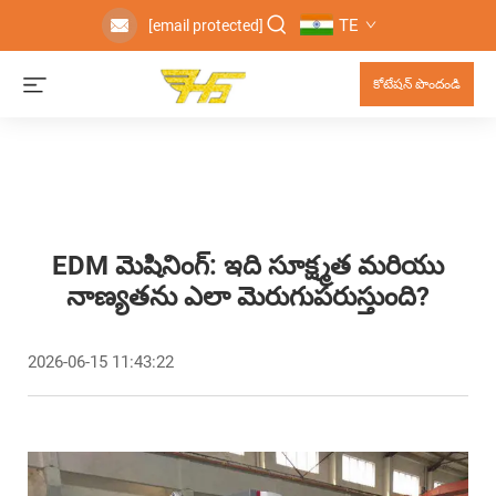
TE
[email protected]
కోటేషన్ పొందండి
EDM మెషినింగ్: ఇది సూక్ష్మత మరియు
నాణ్యతను ఎలా మెరుగుపరుస్తుంది?
2026-06-15 11:43:22