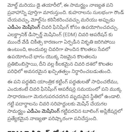
మోల్డ్ మరియు డై తయారీలో, ఈ సామర్థ్యం నాణ్యత పని
ప్రవాహాన్ని పూర్తిగా మారుస్తుంది. కుహరాలను సులభంగా రౌండ్
చేయవచ్చు, మోల్డ్‌ను కఠినీకరించవచ్చు మరియు అప్పుడు
ఎడిఎం మెషినింగ్
చివరి ఫినిషింగ్ కోసం ఉపయోగించవచ్చు.
ఎలక్ట్రానిక్ డిస్చార్జ్ మెషినింగ్ (EDM) చివరి ఆపరేషన్ కు
ముందే వేడి చికిత్స కారణంగా ఏర్పడిన వికృతి జరిగిపోయి
ఉంటుంది, అందువల్ల చివరిగా పొందిన కొలతలు సేవలో
ఉపయోగించే భాగం యొక్క నిజమైన కొలతలను
ప్రతిబింబిస్తాయి, దీని వల్ల కీలకమైన చివరి దశలో కొలతల
పరిధిలో అవసరమైన ఖచ్చితత్వం నిర్ధారించబడుతుంది.
ఈ పని పద్ధతిని యాంత్రిక కట్టింగ్ పద్ధతులతో సాధించలేము,
ఎందుకంటే చివరి ఫినిషింగ్ ఆపరేషన్ల సమయంలో పని ముక్క
సాధారణంగా మెరుగుపరచదగిన మృదువైన స్థితిలో ఉండాలి.
గట్టి పదార్థాలను చివరి సరిహద్దులకు మెషిన్ చేయగల
సామర్థ్యం
ఎడిఎం మెషినింగ్
గట్టిపరచిన టూలింగ్ అప్లికేషన్లలో
ప్రత్యేకమైన నాణ్యతా పరిష్కారంగా పనిచేస్తుంది.