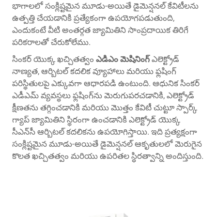
భాగాలలో సంక్లిష్టమైన మూడు-అయితే డైమెన్షనల్ కేవిటీలను
ఉత్పత్తి చేయడానికి ప్రత్యేకంగా ఉపయోగపడుతుంది,
ఎందుకంటే వీటి అంతర్గత జ్యామితిని సాంప్రదాయిక తిరిగే
పరికరాలతో చేరుకోలేము.
సింకర్ యొక్క ఖచ్చితత్వం
ఎడిఎం మెషినింగ్
ఎలెక్ట్రోడ్
నాణ్యత, ఆర్బిటల్ కదలిక వ్యూహాలు మరియు ఫ్లషింగ్
పరిస్థితులపై ఎక్కువగా ఆధారపడి ఉంటుంది. ఆధునిక సింకర్
ఎడీఎమ్ వ్యవస్థలు ఫ్లషింగ్‌ను మెరుగుపరచడానికి, ఎలెక్ట్రోడ్
క్షీణతను తగ్గించడానికి మరియు మొత్తం కేవిటీ చుట్టూ స్పార్క్
గ్యాప్ జ్యామితిని స్థిరంగా ఉంచడానికి ఎలెక్ట్రోడ్ యొక్క
సీఎన్‌సీ ఆర్బిటల్ కదలికను ఉపయోగిస్తాయి. ఇది ప్రత్యక్షంగా
సంక్లిష్టమైన మూడు-అయితే డైమెన్షనల్ ఆకృతులలో మెరుగైన
కొలత ఖచ్చితత్వం మరియు ఉపరితల స్థిరత్వాన్ని అందిస్తుంది.