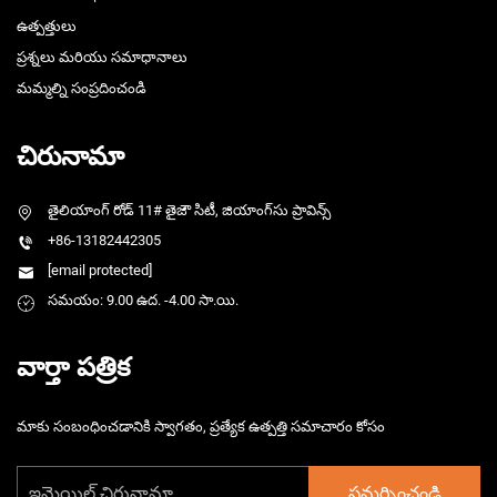
ఉత్పత్తులు
ప్రశ్నలు మరియు సమాధానాలు
మమ్మల్ని సంప్రదించండి
చిరునామా
తైలియాంగ్ రోడ్ 11# తైజౌ సిటీ, జియాంగ్‌సు ప్రావిన్స్
+86-13182442305
[email protected]
సమయం: 9.00 ఉద. -4.00 సా.యి.
వార్తా పత్రిక
మాకు సంబంధించడానికి స్వాగతం, ప్రత్యేక ఉత్పత్తి సమాచారం కోసం
సమర్పించండి