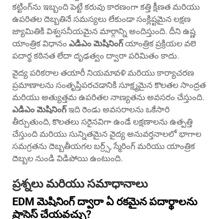
కట్టింగ్‌ను ఇబ్బంది పెట్టే కరువు కారణంగా కత్తి క్షీణత మరియు
ఉపరితల దెబ్బతినే సమస్యలు లేకుండా సంక్లిష్టమైన లక్షణ
జ్యామితికి విశ్వసనీయమైన మార్గాన్ని అందిస్తుంది. దీని ఉష్ణ
యాంత్రిక విధానం
ఎడిఎం మెషినింగ్
యాంత్రిక ప్రక్రియల వలె
పదార్థ కఠినత లేదా దృఢత్వం ద్వారా పరిమితం కాదు.
వైద్య పరికరాల తయారీ నియమావళి మరియు కార్యాచరణ
ప్రమాణాలను సంతృప్తిపరచడానికి సూక్ష్మమైన కొలతల సాంద్రత
మరియు అత్యుత్తమ ఉపరితల నాణ్యతను అవసరం చేస్తుంది.
ఎడిఎం మెషినింగ్
ఇది రెండు అవసరాలను ఒకేసారి
తీర్చుతుంది, కొలతలు సరైనవిగా ఉండే లక్షణాలను ఉత్పత్తి
చేస్తుంది మరియు సున్నితమైన వైద్య అనువర్తనాలలో భాగాల
సమగ్రతను దెబ్బతీయగల బర్ర్స్, స్మేరింగ్ మరియు యాంత్రిక
దెబ్బల నుండి విడిపోయి ఉంటుంది.
ప్రశ్నలు మరియు సమాధానాలు
EDM మెషినింగ్ ద్వారా ఏ రకమైన పదార్థాలను
ప్రాసెస్ చేయవచ్చు?