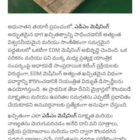
అధునాతన తయారీ ప్రపంచంలో,
ఎడిఎం మెషినింగ్
అద్భుతమైన భాగ ఖచ్చితత్వాన్ని సాధించడానికి అత్యంత
విశ్వసనీయమైన మరియు సాంకేతికంగా సమగ్రమైన
పద్ధతులలో ఒకటిగా EDM మెషినింగ్ అభివృద్ధి చెందింది. ఒక
పరికరం మరియు పని ముక్క మధ్య ప్రత్యక్ష యాంత్రిక
సంపర్కంపై ఆధారపడే సాంప్రదాయిక కటింగ్ ప్రక్రియలకు
విరుద్ధంగా, EDM మెషినింగ్ అత్యంత ఖచ్చితమైన విధంగా
పదార్థాన్ని కొరిగించడానికి నియంత్రిత విద్యుత్ డిస్చార్జీలను
ఉపయోగిస్తుంది. ఈ ప్రాథమిక తేడా దీనిని మైక్రాన్లలో కొలవబడే
సూక్ష్మతలు మరియు ఉపరితల సమగ్రతను ఎప్పటికీ ప్రభావితం
చేయకూడని అనువర్తనాలకు ప్రత్యేకంగా అనువుగా చేస్తుంది.
ఖచ్చితంగా ఎలా
ఎడిఎం మెషినింగ్
సూక్ష్మత మరియు
నాణ్యతను మెరుగుపరచడం అనేది దాని పని సూత్రాలు,
ప్రక్రియ ప్రయోజనాలు మరియు దాని ద్వారా కొలవదగిన
ప్రదర్శన లాభాలు వచ్చే పరిస్థితులపై దగ్గరగా పరిశీలించడాన్ని