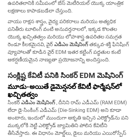
ఉపరితలానికి సమీపంలో బేస్ మెటీరియల్ యొక్క యాంత్రిక
లక్షణాలు కాపాడబడేలా చేస్తుంది.
వాయు రాక్షస శాస్త్రం, వైద్య పరికరాలు మరియు అత్యధిక
పనితీరు టూలింగ్ వంటి అనువర్తనాలలో, ఇక్కడ కొలతల
యొక్క ఖచ్చితత్వం మరియు లోహశాస్త్ర ఉపరితల సమగ్రత
రెండూ కీలకమైనవి, వైర్
ఎడిఎం మెషినింగ్
తక్కువ-శక్తి ఫినిషింగ్
వ్యూహాలతో కూడిన వైర్ EDM ఇతర కట్టింగ్ పద్ధతుల కంటే
ఆకర్షణీయమైన నాణ్యతా ప్రయోజనాన్ని అందిస్తుంది.
సంక్లిష్ట కేవిటీ పనికి సింకర్ EDM మెషినింగ్
మూడు-అయితే డైమెన్షనల్ కేవిటీ ఫార్మేషన్‌లో
ఖచ్చితత్వం
సింకర్
ఎడిఎం మెషినింగ్
, దీనిని రామ్ ఎడీఎమ్ (RAM EDM)
లేదా డై-సింకింగ్ ఎడీఎమ్ (Die-Sinking EDM) అని కూడా
అంటారు, ఇందులో ముందుగా ఆకృతి ఇచ్చిన ఎలెక్ట్రోడ్‌ను పని
ముక్కలోకి నెట్టి ఎలెక్ట్రోడ్ జ్యామితిని పోలిన కేవిటీని
తీసివేస్తారు. ఈ విధానం మోల్డ్‌లు, డైలు మరియు ఎయిరోస్పేస్