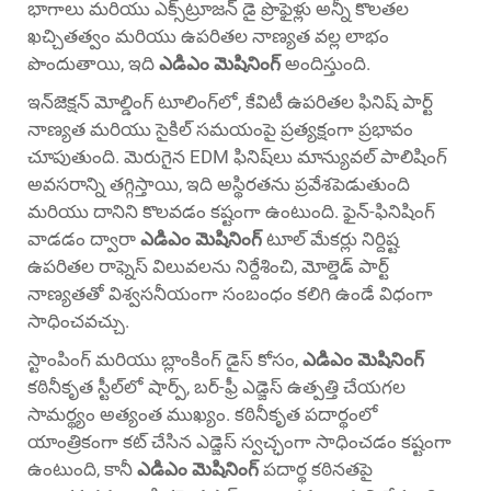
భాగాలు మరియు ఎక్స్‌ట్రూజన్ డై ప్రొఫైళ్లు అన్నీ కొలతల
ఖచ్చితత్వం మరియు ఉపరితల నాణ్యత వల్ల లాభం
పొందుతాయి, ఇది
ఎడిఎం మెషినింగ్
అందిస్తుంది.
ఇన్‌జెక్షన్ మోల్డింగ్ టూలింగ్‌లో, కేవిటీ ఉపరితల ఫినిష్ పార్ట్
నాణ్యత మరియు సైకిల్ సమయంపై ప్రత్యక్షంగా ప్రభావం
చూపుతుంది. మెరుగైన EDM ఫినిష్‌లు మాన్యువల్ పాలిషింగ్
అవసరాన్ని తగ్గిస్తాయి, ఇది అస్థిరతను ప్రవేశపెడుతుంది
మరియు దానిని కొలవడం కష్టంగా ఉంటుంది. ఫైన్-ఫినిషింగ్
వాడడం ద్వారా
ఎడిఎం మెషినింగ్
టూల్ మేకర్లు నిర్దిష్ట
ఉపరితల రాఫ్నెస్ విలువలను నిర్దేశించి, మోల్డెడ్ పార్ట్
నాణ్యతతో విశ్వసనీయంగా సంబంధం కలిగి ఉండే విధంగా
సాధించవచ్చు.
స్టాంపింగ్ మరియు బ్లాంకింగ్ డైస్ కోసం,
ఎడిఎం మెషినింగ్
కఠినీకృత స్టీల్‌లో షార్ప్, బర్-ఫ్రీ ఎడ్జెస్ ఉత్పత్తి చేయగల
సామర్థ్యం అత్యంత ముఖ్యం. కఠినీకృత పదార్థంలో
యాంత్రికంగా కట్ చేసిన ఎడ్జెస్ స్వచ్ఛంగా సాధించడం కష్టంగా
ఉంటుంది, కానీ
ఎడిఎం మెషినింగ్
పదార్థ కఠినతపై