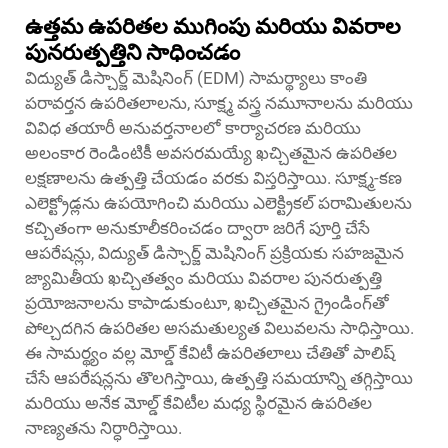
ఉత్తమ ఉపరితల ముగింపు మరియు వివరాల
పునరుత్పత్తిని సాధించడం
విద్యుత్ డిస్చార్జ్ మెషినింగ్ (EDM) సామర్థ్యాలు కాంతి
పరావర్తన ఉపరితలాలను, సూక్ష్మ వస్త్ర నమూనాలను మరియు
వివిధ తయారీ అనువర్తనాలలో కార్యాచరణ మరియు
అలంకార రెండింటికీ అవసరమయ్యే ఖచ్చితమైన ఉపరితల
లక్షణాలను ఉత్పత్తి చేయడం వరకు విస్తరిస్తాయి. సూక్ష్మ-కణ
ఎలెక్ట్రోడ్లను ఉపయోగించి మరియు ఎలెక్ట్రికల్ పరామితులను
కచ్చితంగా అనుకూలీకరించడం ద్వారా జరిగే పూర్తి చేసే
ఆపరేషన్లు, విద్యుత్ డిస్చార్జ్ మెషినింగ్ ప్రక్రియకు సహజమైన
జ్యామితీయ ఖచ్చితత్వం మరియు వివరాల పునరుత్పత్తి
ప్రయోజనాలను కాపాడుకుంటూ, ఖచ్చితమైన గ్రైండింగ్‌తో
పోల్చదగిన ఉపరితల అసమతుల్యత విలువలను సాధిస్తాయి.
ఈ సామర్థ్యం వల్ల మోల్డ్ కేవిటీ ఉపరితలాలు చేతితో పాలిష్
చేసే ఆపరేషన్లను తొలగిస్తాయి, ఉత్పత్తి సమయాన్ని తగ్గిస్తాయి
మరియు అనేక మోల్డ్ కేవిటీల మధ్య స్థిరమైన ఉపరితల
నాణ్యతను నిర్ధారిస్తాయి.