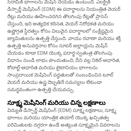
సెరామిక్ భాగాలను మెషిన్ చేయడం ఉంటుంది. ఎలక్ట్రిక్
డిస్చార్జ్ మెషినింగ్ (EDM) ఈ పదార్థాలను నియంత్రిత వెయర్
రేట్లు మరియు ఊహించదగిన తొలగింపు రేట్లతో ప్రాసెస్
చేస్తుంది, ఇది అత్యధిక కఠినత, వెయర్ నిరోధకత మరియు
ఉష్ణోగ్రత స్థిరత్వం కోసం విలువైన పదార్థాలలో సంక్లిష్టమైన
జ్యామితులను ఉత్పత్తి చేస్తుంది. వాయు రవాణా మరియు శక్తి
ఉత్పత్తి అనువర్తనాల కోసం సూపర్ అల్లాయ్లను మెషిన్
చేయడం కూడా EDM యొక్క పదార్థ-స్వతంత్ర తొలగింపు
విధానం నుండి లాభం పొందుతుంది, దీని వల్ల నికెల్-ఆధారిత,
కోబాల్ట్-ఆధారిత మరియు టైటానియం భాగాలను
సాంప్రదాయిక మెషినింగ్ పద్ధతులతో సంబంధించిన టూల్
వెయర్ మరియు ఉష్ణ దెబ్బతినే సమస్యలు లేకుండా
సమర్థవంతంగా ఉత్పత్తి చేయవచ్చు.
సూక్ష్మ మెషినింగ్ మరియు చిన్న లక్షణాలు
విద్యుత్ డిస్చార్జ్ మెషినింగ్ (EDM) సూక్ష్మ లక్షణాలు, సూక్ష్మ
భాగాలు మరియు యాంత్రిక తయారీ యొక్క ఖచ్చితత్వ
పరిమితులకు దగ్గరగా ఉండే అత్యంత సూక్ష్మమైన వివరాలను