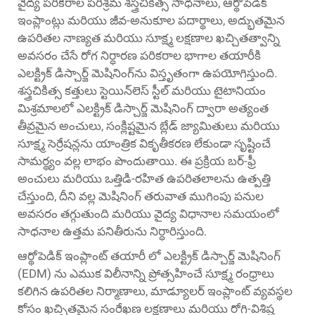
వైద్య పరికరాల పరిశ్రమ శస్త్రచికిత్స సాధనాలు, ఆర్థోపెడిక్
ఇంప్లాంట్లు మరియు జీవ-అనుకూల పదార్థాలు, అద్భుతమైన
ఉపరితల నాణ్యత మరియు సూక్ష్మ లక్షణాల ఖచ్చితత్వాన్ని
అవసరం చేసే రోగ నిర్ధారణ పరికరాల భాగాల తయారీకి
ఎలక్ట్రిక్ డిస్చార్జ్ మెషినింగ్‌ను విస్తృతంగా ఉపయోగిస్తుంది.
శస్త్రచికిత్స కత్తులు స్టెయిన్‌లెస్ స్టీల్ మరియు టైటానియం
మిశ్రమాలలో ఎలక్ట్రిక్ డిస్చార్జ్ మెషినింగ్ ద్వారా అత్యంత
తీవ్రమైన అంచులు, సంక్లిష్టమైన బ్లేడ్ జ్యామితులు మరియు
సూక్ష్మ సెర్రేషన్లను యాంత్రిక వికృతీకరణ లేకుండా సృష్టించే
సామర్థ్యం వల్ల లాభం పొందుతాయి. ఈ ప్రక్రియ బర్-ఫ్రీ
అంచులు మరియు ఒత్తిడి-రహిత ఉపరితలాలను ఉత్పత్తి
చేస్తుంది, దీని వల్ల మెషినింగ్ తరువాత ముగింపు పనుల
అవసరం తగ్గుతుంది మరియు వైద్య విధానాల సమయంలో
సాధనాల ఉత్తమ పనితీరును నిర్ధారిస్తుంది.
ఆర్థోపెడిక్ ఇంప్లాంట్ తయారీ లో ఎలక్ట్రిక్ డిస్చార్జ్ మెషినింగ్
(EDM) ను ఎముక విలీనాన్ని ప్రోత్సహించే సూక్ష్మ రంధ్రాలు
కలిగిన ఉపరితల నిర్మాణాలు, మాడ్యూలర్ ఇంప్లాంట్ వ్యవస్థల
కోసం ఖచ్చితమైన సంరేఖణ లక్షణాలు మరియు రోగి-విశిష్ట