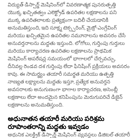
విద్యుత్ డిస్చార్జ్ మెషినింగ్‌లో వివరణాత్మక పునరుత్పత్తి
యొక్క ఖచ్చితత్వం ఎలెక్ట్రోడ్ ఉపరితల లక్షణాలను పని
ముక్క ఉపరితలాలకు ప్రత్యక్షంగా బదిలీ చేయడానికి
అనుమతిస్తుంది, ఇది సూక్ష్మ టెక్స్చరింగ్, మైక్రో-ఎంగ్రేవింగ్
మరియు ఖచ్చితమైన ఉపరితల నమూనాలను అవసరం చేసే
అనువర్తనాలను మద్దతు ఇస్తుంది. లోగోలు, గుర్తింపు గుర్తులు
మరియు కార్యాచరణ ఉపరితల లక్షణాలను ప్రాథమిక
మెషినింగ్ ఆపరేషన్ల సమయంలో భాగాలలో చేర్చవచ్చు,
దీనివల్ల రెండవ దశ గుర్తింపు లేదా ఫినిషింగ్ ప్రక్రియలు అవసరం
కావు. ఈ సామర్థ్యం తయారీ సమర్థత మరియు ఉత్పత్తి
నాణ్యత లక్ష్యాలను మద్దతు ఇస్తూ, ప్రత్యేక అనువర్తన
అవసరాలకు అనుగుణంగా భాగాల కార్యాచరణ, అసెంబ్లీ
లక్షణాలు లేదా అందమైన కనిపింపును మెరుగుపరిచే డిజైన్
లక్షణాలను అనుమతిస్తుంది.
అధునాతన తయారీ మరియు పరిశ్రమ
రూపాంతరాన్ని మద్దతు ఇవ్వడం
ఆధునిక ఎలక్ట్రిక్ డిస్చార్జ్ మెషినింగ్ వ్యవస్థలు డిజిటల్ తయారీ