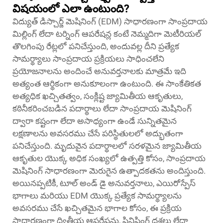
విషయంలో ఎలా ఉంటుంది?
విద్యుత్ డిస్చార్జ్ మెషినింగ్ (EDM) సాధారణంగా సాంప్రదాయ
మిల్లింగ్ లేదా టర్నింగ్ ఆపరేషన్ల కంటే నెమ్మదిగా మెటీరియల్
తొలగింపు రేట్లలో పనిచేస్తుంది, అందువల్ల దీని ప్రత్యేక
సామర్థ్యాలు సాంప్రదాయ ప్రక్రియలు సాధించలేని
ప్రయోజనాలను అందించే అనువర్తనాలకు మాత్రమే ఇది
అత్యంత ఆర్థికంగా అనుకూలంగా ఉంటుంది. ఈ సాంకేతికత
అత్యధిక ఖచ్చితత్వం, సంక్లిష్ట జ్యామితీయ ఆకృతులు,
కఠినీకరించబడిన పదార్థాలు లేదా సాంప్రదాయ మెషినింగ్
ద్వారా కష్టంగా లేదా అసాధ్యంగా ఉండే సున్నితమైన
లక్షణాలను అవసరము చేసే పరిస్థితులలో అద్భుతంగా
పనిచేస్తుంది. మృదువైన పదార్థాలలో సరళమైన జ్యామితీయ
ఆకృతుల యొక్క అధిక సంఖ్యలో ఉత్పత్తి కోసం, సాంప్రదాయ
మెషినింగ్ సాధారణంగా మెరుగైన ఉత్పాదకతను అందిస్తుంది.
అయినప్పటికీ, టూల్ అండ్ డై అనువర్తనాలు, ఎయిరోస్పేస్
భాగాలు మరియు EDM యొక్క ప్రత్యేక సామర్థ్యాలను
అవసరము చేసే ఖచ్చితమైన భాగాల కోసం, ఈ ప్రక్రియ
సాధారణంగా ద్వితీయ ఆపరేషన్లు, ఫినిషింగ్ దశలు లేదా