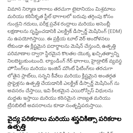
విమాన నిర్మాణ భాగాలు తరచుగా టైటానియం మిశ్రమాలు
మరియు కఠినీకృత స్టీల్ భాగాలలో బరువు తగ్గింపు కోసం
గుండ్రని గదులు, పరీక్ష ప్రవేశ రంధ్రాలు మరియు అసెంబ్లీ
లక్షణాలను సృష్టించడానికి ఎలక్ట్రిక్ డిస్చార్జ్ మెషినింగ్ (EDM)
ను ఉపయోగిస్తాయి. ఈ ప్రక్రియ టూల్ వెర్ ఆందోళనలు
లేకుండా ఈ క్లిష్టమైన పదార్థాలను మెషిన్ చేస్తుంది, ఉత్పత్తి
పరిమాణాల ద్వారా స్థిరమైన కొలతల యొక్క ఖచ్చితత్వాన్ని
నిలబెట్టుకుంటుంది. ల్యాండింగ్ గేర్ భాగాలు, హైడ్రాలిక్ వ్యవస్థ
హౌసింగ్‌లు మరియు ఇంజిన్ మౌంట్ ఫిటింగ్‌లు తరచుగా
లోతైన స్లాట్‌లు, సన్నని కీవేలు మరియు క్లిష్టమైన అంతర్గత
ప్రొఫైళ్లను ఉత్పత్తి చేయడానికి ఎలక్ట్రిక్ డిస్చార్జ్ మెషినింగ్ ను
అవసరం చేస్తాయి, ఇవి కీలకమైన ఎయిరోస్పేస్ విధులను
మద్దతు ఇస్తాయి మరియు కఠినమైన నాణ్యత మరియు
ట్రేసబిలిటీ అవసరాలను కూడా సంతృప్తిపరుస్తాయి.
వైద్య పరికరాలు మరియు శస్త్రచికిత్సా పరికరాల
ఉత్పత్తి