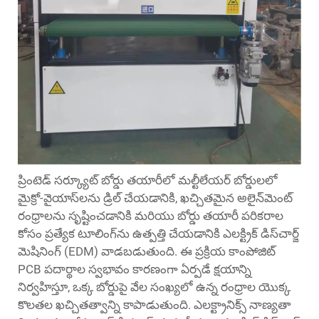
ప్రింటెడ్ సర్క్యూట్ బోర్డు తయారీలో మల్టీలేయర్ బోర్డులలో
మైక్రో-వైయాస్‌లను డ్రిల్ చేయడానికి, ఖచ్చితమైన అలైన్‌మెంట్
రంధ్రాలను సృష్టించడానికి మరియు బోర్డు తయారీ పరికరాల
కోసం ప్రత్యేక టూలింగ్‌ను ఉత్పత్తి చేయడానికి ఎలక్ట్రిక్ డిస్‌చార్జ్
మెషినింగ్ (EDM) వాడబడుతుంది. ఈ ప్రక్రియ కాంపోజిట్
PCB పదార్థాల స్వభావం కారణంగా ఏర్పడే క్షయాన్ని
నిర్వహిస్తూ, ఒక్క బోర్డుపై వేల సంఖ్యలో ఉన్న రంధ్రాల యొక్క
కొలతల ఖచ్చితత్వాన్ని కాపాడుతుంది. ఎలక్ట్రానిక్స్ నాణ్యతా