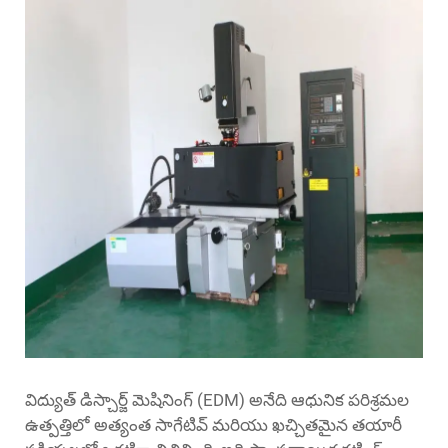
విద్యుత్ డిస్చార్జ్ మెషినింగ్ (EDM) అనేది ఆధునిక పరిశ్రమల
ఉత్పత్తిలో అత్యంత సాగేటివ్ మరియు ఖచ్చితమైన తయారీ