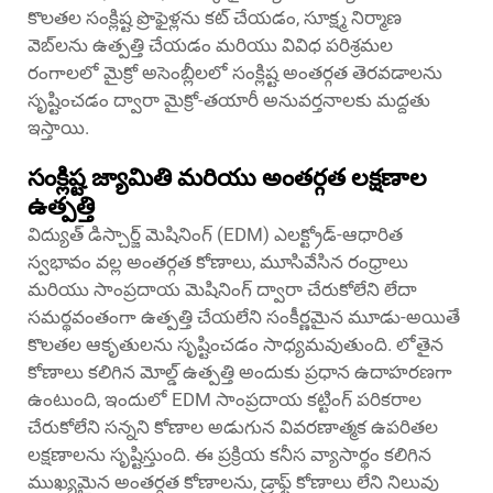
కొలతల సంక్లిష్ట ప్రొఫైళ్లను కట్ చేయడం, సూక్ష్మ నిర్మాణ
వెబ్‌లను ఉత్పత్తి చేయడం మరియు వివిధ పరిశ్రమల
రంగాలలో మైక్రో అసెంబ్లీలలో సంక్లిష్ట అంతర్గత తెరవడాలను
సృష్టించడం ద్వారా మైక్రో-తయారీ అనువర్తనాలకు మద్దతు
ఇస్తాయి.
సంక్లిష్ట జ్యామితి మరియు అంతర్గత లక్షణాల
ఉత్పత్తి
విద్యుత్ డిస్చార్జ్ మెషినింగ్ (EDM) ఎలక్ట్రోడ్-ఆధారిత
స్వభావం వల్ల అంతర్గత కోణాలు, మూసివేసిన రంధ్రాలు
మరియు సాంప్రదాయ మెషినింగ్ ద్వారా చేరుకోలేని లేదా
సమర్థవంతంగా ఉత్పత్తి చేయలేని సంకీర్ణమైన మూడు-అయితే
కొలతల ఆకృతులను సృష్టించడం సాధ్యమవుతుంది. లోతైన
కోణాలు కలిగిన మోల్డ్ ఉత్పత్తి అందుకు ప్రధాన ఉదాహరణగా
ఉంటుంది, ఇందులో EDM సాంప్రదాయ కట్టింగ్ పరికరాల
చేరుకోలేని సన్నని కోణాల అడుగున వివరణాత్మక ఉపరితల
లక్షణాలను సృష్టిస్తుంది. ఈ ప్రక్రియ కనీస వ్యాసార్థం కలిగిన
ముఖ్యమైన అంతర్గత కోణాలను, డ్రాఫ్ట్ కోణాలు లేని నిలువు