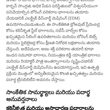
కార్బన్ సాంద్రత, అధిక పీడన పరిస్థితులలో విశ్వసనీయంగా
పనిచేయాల్సిన బోరింగ్ పరికరాల భాగాలను తయారు
చేయడానికి ఎలక్ట్రిక్ డిస్‌చార్జ్ మెషినింగ్ (EDM)
ఉపయోగించబడుతుంది. ఈ సాంకేతికత బ్లోఅవుట్ ప్రీవెంటర్ల
కోసం కఠినీకృత స్టీల్ భాగాలను, సబ్‌సీ వాల్వ్‌ల కోసం
ఖచ్చితమైన సీలింగ్ ఉపరితలాలను మరియు బోరింగ్ బిట్స్
మరియు స్టెబిలైజర్ల కోసం క్షీణత-నిరోధక లక్షణాలను తయారు
చేస్తుంది. అదేవిధంగా, అణు శక్తి పరికరాల తయారీ కూడా
ఇంధన సమూహ భాగాలు, నియంత్రణ కడ్డీ యాంత్రిక భాగాలు
మరియు రియాక్టర్ పాత్ర అంతర్భాగాలను సృష్టించడానికి
ఎలక్ట్రిక్ డిస్‌చార్జ్ మెషినింగ్‌ను ఉపయోగిస్తుంది, ఇవి ఉత్పత్తి
ప్రక్రియ మొత్తంలో అద్వితీయమైన కొలత ఖచ్చితత్వం మరియు
పదార్థ ట్రేసబిలిటీని అవసరం చేస్తాయి.
సాంకేతిక సామర్థ్యాలు మరియు పదార్థ
అనువర్తనాలు
కఠినీకృత మరియు అసాధారణ పదార్థాలను