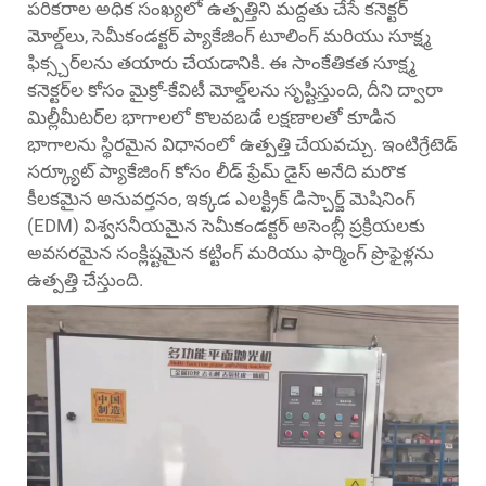
పరికరాల అధిక సంఖ్యలో ఉత్పత్తిని మద్దతు చేసే కనెక్టర్
మోల్డ్‌లు, సెమీకండక్టర్ ప్యాకేజింగ్ టూలింగ్ మరియు సూక్ష్మ
ఫిక్స్చర్‌లను తయారు చేయడానికి. ఈ సాంకేతికత సూక్ష్మ
కనెక్టర్‌ల కోసం మైక్రో-కేవిటీ మోల్డ్‌లను సృష్టిస్తుంది, దీని ద్వారా
మిల్లీమీటర్‌ల భాగాలలో కొలవబడే లక్షణాలతో కూడిన
భాగాలను స్థిరమైన విధానంలో ఉత్పత్తి చేయవచ్చు. ఇంటిగ్రేటెడ్
సర్క్యూట్ ప్యాకేజింగ్ కోసం లీడ్ ఫ్రేమ్ డైస్ అనేది మరొక
కీలకమైన అనువర్తనం, ఇక్కడ ఎలక్ట్రిక్ డిస్చార్జ్ మెషినింగ్
(EDM) విశ్వసనీయమైన సెమీకండక్టర్ అసెంబ్లీ ప్రక్రియలకు
అవసరమైన సంక్లిష్టమైన కట్టింగ్ మరియు ఫార్మింగ్ ప్రొఫైళ్లను
ఉత్పత్తి చేస్తుంది.