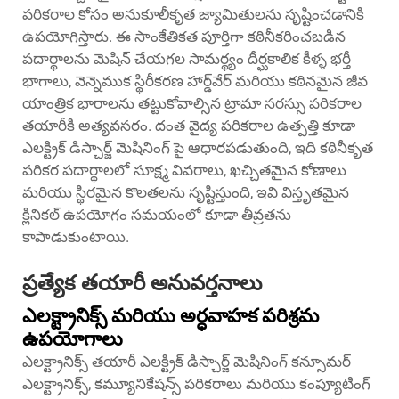
పరికరాల కోసం అనుకూలీకృత జ్యామితులను సృష్టించడానికి
ఉపయోగిస్తారు. ఈ సాంకేతికత పూర్తిగా కఠినీకరించబడిన
పదార్థాలను మెషిన్ చేయగల సామర్థ్యం దీర్ఘకాలిక కీళ్ళ భర్తీ
భాగాలు, వెన్నెముక స్థిరీకరణ హార్డ్‌వేర్ మరియు కఠినమైన జీవ
యాంత్రిక భారాలను తట్టుకోవాల్సిన ట్రామా సరస్సు పరికరాల
తయారీకి అత్యవసరం. దంత వైద్య పరికరాల ఉత్పత్తి కూడా
ఎలక్ట్రిక్ డిస్చార్జ్ మెషినింగ్ పై ఆధారపడుతుంది, ఇది కఠినీకృత
పరికర పదార్థాలలో సూక్ష్మ వివరాలు, ఖచ్చితమైన కోణాలు
మరియు స్థిరమైన కొలతలను సృష్టిస్తుంది, ఇవి విస్తృతమైన
క్లినికల్ ఉపయోగం సమయంలో కూడా తీవ్రతను
కాపాడుకుంటాయి.
ప్రత్యేక తయారీ అనువర్తనాలు
ఎలక్ట్రానిక్స్ మరియు అర్ధవాహక పరిశ్రమ
ఉపయోగాలు
ఎలక్ట్రానిక్స్ తయారీ
ఎలక్ట్రిక్ డిస్చార్జ్ మెషినింగ్
కన్సూమర్
ఎలక్ట్రానిక్స్, కమ్యూనికేషన్స్ పరికరాలు మరియు కంప్యూటింగ్