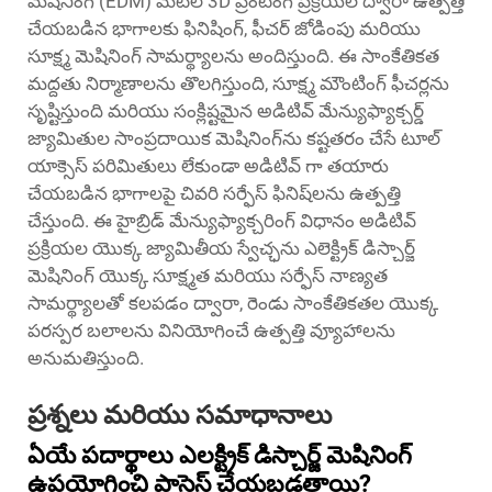
మెషినింగ్ (EDM) మెటల్ 3D ప్రింటింగ్ ప్రక్రియల ద్వారా ఉత్పత్తి
చేయబడిన భాగాలకు ఫినిషింగ్, ఫీచర్ జోడింపు మరియు
సూక్ష్మ మెషినింగ్ సామర్థ్యాలను అందిస్తుంది. ఈ సాంకేతికత
మద్దతు నిర్మాణాలను తొలగిస్తుంది, సూక్ష్మ మౌంటింగ్ ఫీచర్లను
సృష్టిస్తుంది మరియు సంక్లిష్టమైన అడిటివ్ మేన్యుఫ్యాక్చర్డ్
జ్యామితుల సాంప్రదాయిక మెషినింగ్‌ను కష్టతరం చేసే టూల్
యాక్సెస్ పరిమితులు లేకుండా అడిటివ్ గా తయారు
చేయబడిన భాగాలపై చివరి సర్ఫేస్ ఫినిష్‌లను ఉత్పత్తి
చేస్తుంది. ఈ హైబ్రిడ్ మేన్యుఫ్యాక్చరింగ్ విధానం అడిటివ్
ప్రక్రియల యొక్క జ్యామితీయ స్వేచ్ఛను ఎలెక్ట్రిక్ డిస్చార్జ్
మెషినింగ్ యొక్క సూక్ష్మత మరియు సర్ఫేస్ నాణ్యత
సామర్థ్యాలతో కలపడం ద్వారా, రెండు సాంకేతికతల యొక్క
పరస్పర బలాలను వినియోగించే ఉత్పత్తి వ్యూహాలను
అనుమతిస్తుంది.
ప్రశ్నలు మరియు సమాధానాలు
ఏయే పదార్థాలు ఎలక్ట్రిక్ డిస్చార్జ్ మెషినింగ్
ఉపయోగించి ప్రాసెస్ చేయబడతాయి?