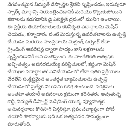
వేగవంతమైన విద్యుత్ డిస్చార్జ్‌ల శ్రేణిని సృష్టించడం, ఇరువురూ
స్పార్క్ మార్గాన్ని నియంత్రించడానికి మరియు కొట్టుకుపోయిన
కణాలను కడగడానికి డై ఎలెక్ట్రిక్ ద్రవంలో మునిగి ఉంటాయి.
ఈ ప్రక్రియ తయారీదారులకు కఠినీకృత పదార్థాలను మెషిన్
చేయడం, కన్నాదారం వంటి మెరుస్తున్న ఉపరితలాలను ఉత్పత్తి
చేయడం మరియు సాంప్రదాయ మిల్లింగ్, టర్నింగ్ లేదా
గ్రైండింగ్ ఆపరేషన్ల ద్వారా సాధ్యం కాని లక్షణాలను
సృష్టించడానికి అనుమతిస్తుంది. ఈ సాంకేతికత అత్యధిక
ఖచ్చితత్వం అవసరమయ్యే పరిస్థితులలో, కష్టంగా మెషిన్
చేయగల పదార్థాలతో పనిచేయడంలో లేదా ఇతర ప్రక్రియలు
చేరలేని సంక్లిష్టమైన అంతర్గత జ్యామితులను ఉత్పత్తి
చేయడంలో ప్రత్యేక విలువను కలిగి ఉంటుంది. పరిశ్రమల
అంతటా తయారీ అవసరాలు క్రమంగా కఠినతరం అవుతున్న
కొద్దీ, విద్యుత్ డిస్చార్జ్ మెషినింగ్ యొక్క వ్యూహాత్మక
అనువర్తనాలు కొనసాగి విస్తరిస్తూ, ప్రపంచవ్యాప్తంగా పోటీ
తయారీ సౌకర్యాలకు ఇది ఒక అత్యవసర సామర్థ్యంగా
మారుతోంది.