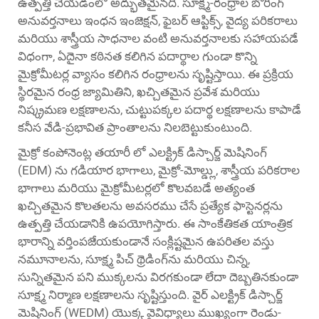
ఉత్పత్తి చేయడంలో అద్భుతమైనది. సూక్ష్మ-రంధ్రాల బోరింగ్
అనువర్తనాలు ఇంధన ఇంజెక్షన్, ఫైబర్ ఆప్టిక్స్, వైద్య పరికరాలు
మరియు శాస్త్రీయ సాధనాల వంటి అనువర్తనాలకు సహాయపడే
విధంగా, ఏదైనా కఠినత కలిగిన పదార్థాల గుండా కొన్ని
మైక్రోమీటర్ల వ్యాసం కలిగిన రంధ్రాలను సృష్టిస్తాయి. ఈ ప్రక్రియ
స్థిరమైన రంధ్ర జ్యామితిని, ఖచ్చితమైన ప్రవేశ మరియు
నిష్క్రమణ లక్షణాలను, చుట్టుపక్కల పదార్థ లక్షణాలను కాపాడే
కనీస వేడి-ప్రభావిత ప్రాంతాలను నిలబెట్టుకుంటుంది.
మైక్రో కంపోనెంట్ల తయారీ లో ఎలక్ట్రిక్ డిస్చార్జ్ మెషినింగ్
(EDM) ను గడియార భాగాలు, మైక్రో-మోల్డ్లు, శాస్త్రీయ పరికరాల
భాగాలు మరియు మైక్రోమీటర్లలో కొలవబడే అత్యంత
ఖచ్చితమైన కొలతలను అవసరము చేసే ప్రత్యేక ఫాస్టెనర్లను
ఉత్పత్తి చేయడానికి ఉపయోగిస్తారు. ఈ సాంకేతికత యాంత్రిక
భారాన్ని వర్తింపజేయకుండానే సంక్లిష్టమైన ఉపరితల వస్తు
నమూనాలను, సూక్ష్మ పిచ్ థ్రెడింగ్‌ను మరియు చిన్న,
సున్నితమైన పని ముక్కలను విరగకుండా లేదా దెబ్బతినకుండా
సూక్ష్మ నిర్మాణ లక్షణాలను సృష్టిస్తుంది. వైర్ ఎలక్ట్రిక్ డిస్చార్జ్
మెషినింగ్ (WEDM) యొక్క వైవిధ్యాలు ముఖ్యంగా రెండు-