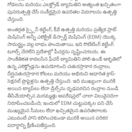
గోడలను మరియు ఎలక్ట్రోడ్ జ్యామితిని అత్యంత ఖచ్చితంగా
పునరుత్పత్తి చేసే సంకీర్ణమైన ఉపరితల వివరాలను ఉత్పత్తి
చేస్తుంది.
అంతర్గత స్ప్లైన్ కట్టింగ్, కీవే ఉత్పత్తి మరియు ప్రత్యేక స్లాట్
మెషినింగ్ అన్నీ ఎలెక్ట్రిక్ డిస్చార్జ్ మెషినింగ్ (EDM) యొక్క
సామర్థ్యం వల్ల లాభం పొందుతాయి, ఇది రొటేటింగ్ కట్టింగ్
టూల్స్ చేరలేని ప్రదేశాల్లో ఫీచర్లను సృష్టించగలదు. ఈ
సాంకేతికత కావలసిన ఫీచర్ జ్యామితిని పోలి ఉండే ఆకృతిలో
ఉన్న ఎలెక్ట్రోడ్లను ఉపయోగించి చతురస్రాకార రంధ్రాలు,
దీర్ఘచతురస్రాకార కోటలు మరియు అభిరుచి ఆధారిత క్రాస్-
సెక్షనల్ ప్రొఫైళ్లను ఉత్పత్తి చేస్తుంది. ఇది ముఖ్యంగా మురికి
అయిన ట్యాప్‌లు లేదా డ్రిల్స్‌ను దృఢపరచిన రంధ్రాల నుండి
తీసివేయాల్సిన మరమ్మత్తు ఆపరేషన్లలో చాలా విలువైనదిగా
నిరూపించబడింది; ఇందులో EDM చుట్టుపక్కల పని చేసే
ముఖ్యమైన సీమలు లేదా ఖచ్చితమైన ఉపరితలాలకు
ఎటువంటి హాని కలిగించకుండా మురికి అయిన పరికర
పదార్థాన్ని క్షీణింపజేస్తుంది.