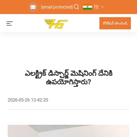
TE
[email protected]
కోటేషన్ పొందండి
ఎలక్ట్రిక్ డిస్చార్జ్ మెషినింగ్ దేనికి
ఉపయోగిస్తారు?
2026-05-26 13:42:20