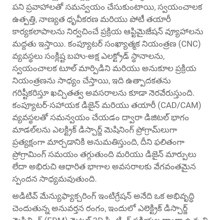
పని ప్రవాహాలతో సమన్వయం చేసుకుంటాయి, స్వయంచాలక
ఉత్పత్తి, నాణ్యత ధృవీకరణ మరియు పోటీ తయారీ
కార్యకలాపాలను నిర్వచించే ప్రక్రియ ఆప్టిమైజేషన్ వ్యూహాలను
మద్దతు ఇస్తాయి. కంప్యూటర్ సంఖ్యాత్మక నియంత్రణ (CNC)
వ్యవస్థలు సంక్లిష్ట బహు-అక్ష ఎలక్ట్రోడ్ స్థానాలను,
స్వయంచాలక టూల్ మార్పిడిని మరియు అనుకూల ప్రక్రియ
నియంత్రణను సాధ్యం చేస్తాయి, ఇది ఉత్పాదకతను
గరిష్టీకరిస్తూ ఖచ్చితత్వ అవసరాలను కూడా నెరవేరుస్తుంది.
కంప్యూటర్-సహాయక డిజైన్ మరియు తయారీ (CAD/CAM)
వ్యవస్థలతో సమన్వయం చేయడం ద్వారా డిజిటల్ భాగం
మాడల్‌లను ఎలక్ట్రిక్ డిస్చార్జ్ మెషినింగ్ ప్రోగ్రామ్‌లుగా
ప్రత్యక్షంగా మార్చడానికి అనుమతిస్తుంది, దీని ఫలితంగా
ప్రోగ్రామింగ్ సమయం తగ్గుతుంది మరియు డిజైన్ మార్పులు
లేదా అభిరుచి ఆధారిత భాగాల అవసరాలకు వేగవంతమైన
స్పందన సాధ్యమవుతుంది.
అడిటివ్ మేన్యుఫ్యాక్చరింగ్ ఇంటిగ్రేషన్ అనేది ఒక అభివృద్ధి
చెందుతున్న అనువర్తన రంగం, ఇందులో ఎలెక్ట్రిక్ డిస్చార్జ్