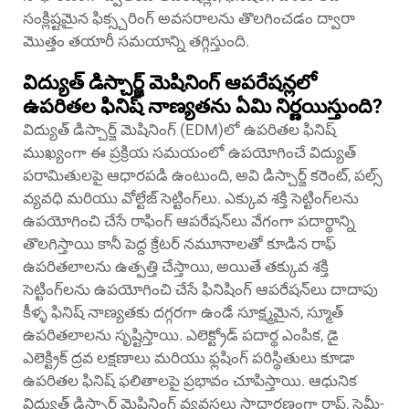
సంక్లిష్టమైన ఫిక్స్చరింగ్ అవసరాలను తొలగించడం ద్వారా
మొత్తం తయారీ సమయాన్ని తగ్గిస్తుంది.
విద్యుత్ డిస్చార్జ్ మెషినింగ్ ఆపరేషన్లలో
ఉపరితల ఫినిష్ నాణ్యతను ఏమి నిర్ణయిస్తుంది?
విద్యుత్ డిస్చార్జ్ మెషినింగ్ (EDM)లో ఉపరితల ఫినిష్
ముఖ్యంగా ఈ ప్రక్రియ సమయంలో ఉపయోగించే విద్యుత్
పరామితులపై ఆధారపడి ఉంటుంది, అవి డిస్చార్జ్ కరెంట్, పల్స్
వ్యవధి మరియు వోల్టేజ్ సెట్టింగ్‌లు. ఎక్కువ శక్తి సెట్టింగ్‌లను
ఉపయోగించి చేసే రాఫింగ్ ఆపరేషన్‌లు వేగంగా పదార్థాన్ని
తొలగిస్తాయి కానీ పెద్ద క్రేటర్ నమూనాలతో కూడిన రాఫ్
ఉపరితలాలను ఉత్పత్తి చేస్తాయి, అయితే తక్కువ శక్తి
సెట్టింగ్‌లను ఉపయోగించి చేసే ఫినిషింగ్ ఆపరేషన్‌లు దాదాపు
కీళ్ళ ఫినిష్ నాణ్యతకు దగ్గరగా ఉండే సూక్ష్మమైన, స్మూత్
ఉపరితలాలను సృష్టిస్తాయి. ఎలెక్ట్రోడ్ పదార్థ ఎంపిక, డై
ఎలెక్ట్రిక్ ద్రవ లక్షణాలు మరియు ఫ్లషింగ్ పరిస్థితులు కూడా
ఉపరితల ఫినిష్ ఫలితాలపై ప్రభావం చూపిస్తాయి. ఆధునిక
విద్యుత్ డిస్చార్జ్ మెషినింగ్ వ్యవస్థలు సాధారణంగా రాఫ్, సెమీ-