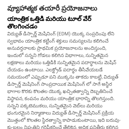
వ్యూహాత్మక తయారీ ప్రయోజనాలు
యాంత్రిక ఒత్తిడి మరియు టూల్ వేర్
తొలగించడం
విద్యుత్ డిస్చార్జ్ మెషినింగ్ (EDM) యొక్క సంప్రదింపు లేని
స్వభావం యాంత్రిక కట్టింగ్ శక్తులు సమస్యలను కలిగించే
అనువర్తనాలకు ప్రాథమిక ప్రయోజనాలను అందిస్తుంది,
ఇందులో సన్నని గోడలు కలిగిన విభాగాలు, సున్నితమైన
లక్షణాలు మరియు ఒత్తిడికి సున్నితమైన పదార్థాలను మెషిన్
చేయడం ఉంటాయి. ఎలక్ట్రోడ్ పదార్థం తీసివేయబడే
సమయంలో ఎప్పుడూ పని ముక్కను తాకదు కాబట్టి, విద్యుత్
డిస్చార్జ్ మెషినింగ్ సాంప్రదాయిక మెషినింగ్ లో సాగే అస్థిర
భాగాల కొరకు కొలతల యొక్క ఖచ్చితత్వాన్ని దెబ్బతినించే
విస్థాపన, కంపనం మరియు యాంత్రిక భారాన్ని తొలగిస్తుంది.
సన్నని పక్కటెముకలు, సున్నితమైన వెబ్‌లు మరియు
భంగురమైన నిర్మాణాలు విద్యుత్ డిస్చార్జ్ మెషినింగ్ ప్రక్రియ
మొత్తంలో కొలతల స్థిరత్వాన్ని కాపాడుకుంటాయి, ఇది బరువు-
కు-బలం నిష్పత్తిని గరిష్టీకరించే తేలికైన, అధిక పనితీరు కలిగిన