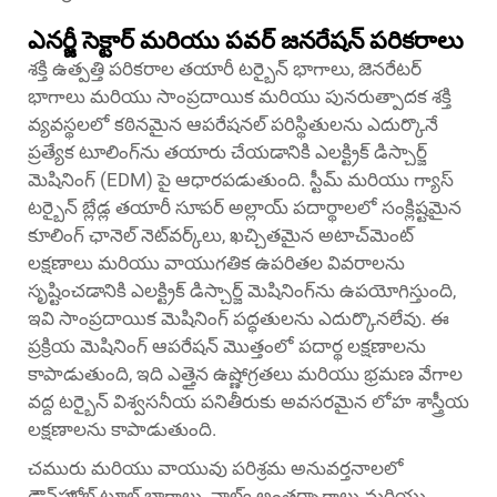
ఎనర్జీ సెక్టార్ మరియు పవర్ జనరేషన్ పరికరాలు
శక్తి ఉత్పత్తి పరికరాల తయారీ టర్బైన్ భాగాలు, జెనరేటర్
భాగాలు మరియు సాంప్రదాయిక మరియు పునరుత్పాదక శక్తి
వ్యవస్థలలో కఠినమైన ఆపరేషనల్ పరిస్థితులను ఎదుర్కొనే
ప్రత్యేక టూలింగ్‌ను తయారు చేయడానికి ఎలక్ట్రిక్ డిస్చార్జ్
మెషినింగ్ (EDM) పై ఆధారపడుతుంది. స్టీమ్ మరియు గ్యాస్
టర్బైన్ బ్లేడ్ల తయారీ సూపర్ అల్లాయ్ పదార్థాలలో సంక్లిష్టమైన
కూలింగ్ ఛానెల్ నెట్‌వర్క్‌లు, ఖచ్చితమైన అటాచ్‌మెంట్
లక్షణాలు మరియు వాయుగతిక ఉపరితల వివరాలను
సృష్టించడానికి ఎలక్ట్రిక్ డిస్చార్జ్ మెషినింగ్‌ను ఉపయోగిస్తుంది,
ఇవి సాంప్రదాయిక మెషినింగ్ పద్ధతులను ఎదుర్కొనలేవు. ఈ
ప్రక్రియ మెషినింగ్ ఆపరేషన్ మొత్తంలో పదార్థ లక్షణాలను
కాపాడుతుంది, ఇది ఎత్తైన ఉష్ణోగ్రతలు మరియు భ్రమణ వేగాల
వద్ద టర్బైన్ విశ్వసనీయ పనితీరుకు అవసరమైన లోహ శాస్త్రీయ
లక్షణాలను కాపాడుతుంది.
చమురు మరియు వాయువు పరిశ్రమ అనువర్తనాలలో
డౌన్‌హోల్ టూల్ భాగాలు, వాల్వ్ అంతర్భాగాలు మరియు