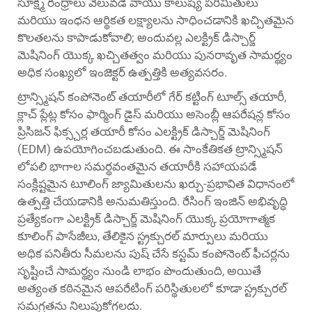
సూక్ష్మ రంధ్రాలు వెలువడే వాయు కాలుష్య పరిమితులు
మరియు ఇంధన ఆర్థికత లక్ష్యాలను సాధించడానికి ఖచ్చితమైన
కొలతలను కాపాడుకోవాలి; అందువల్ల ఎలక్ట్రిక్ డిస్చార్జ్
మెషినింగ్ యొక్క ఖచ్చితత్వం మరియు పునరావృత సామర్థ్యం
అధిక సంఖ్యలో ఇంజెక్టర్ ఉత్పత్తికి అత్యవసరం.
ట్రాన్స్మిషన్ కంపోనెంట్ తయారీలో గేర్ కట్టింగ్ టూల్స్ తయారీ,
క్లాచ్ ప్లేట్ల కోసం ఫార్మింగ్ డైస్ మరియు అసెంబ్లీ ఆపరేషన్ల కోసం
ప్రిసిజన్ ఫిక్స్చర్ల తయారీ కోసం ఎలక్ట్రిక్ డిస్చార్జ్ మెషినింగ్
(EDM) ఉపయోగించబడుతుంది. ఈ సాంకేతికత ట్రాన్స్మిషన్
లోపలి భాగాల సమర్థవంతమైన తయారీకి సహాయపడే
సంక్లిష్టమైన టూలింగ్ జ్యామితులను ఖర్చు-ప్రభావిత విధానంలో
ఉత్పత్తి చేయడానికి అనుమతిస్తుంది. రేసింగ్ ఇంజిన్ అభివృద్ధి
ప్రత్యేకంగా ఎలక్ట్రిక్ డిస్చార్జ్ మెషినింగ్ యొక్క ప్రయోగాత్మక
కూలింగ్ పాసేజీలు, తేలికైన స్ట్రక్చురల్ మార్పులు మరియు
అధిక పనితీరు సీమలను పుష్ చేసే కస్టమ్ కంపోనెంట్ ఫీచర్లను
సృష్టించే సామర్థ్యం నుండి లాభం పొందుతుంది, అయితే
అత్యంత కఠినమైన ఆపరేటింగ్ పరిస్థితులలో కూడా స్ట్రక్చురల్
సమగ్రతను నిలుపుకోగలదు.