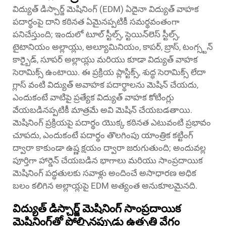
విద్యుత్ డిస్చార్జ్ మెషినింగ్ (EDM) ఏదైనా విద్యుత్ వాహక
పదార్థంపై దాని కఠినత ఏమైనప్పటికీ సమర్థవంతంగా
పనిచేస్తుంది; ఇందులో టూల్ స్టీల్స్, స్టెయిన్‌లెస్ స్టీల్స్,
టైటానియం అల్లాయ్లు, అల్యూమినియం, కాపర్, బ్రాస్, టంగ్స్టన్
కార్బైడ్, సూపర్ అల్లాయ్లు మరియు కూడా విద్యుత్ వాహక
సెరామిక్స్ ఉంటాయి. ఈ ప్రక్రియ ప్లాస్టిక్స్, శుద్ధ సెరామిక్స్ లేదా
గ్లాస్ వంటి విద్యుత్ అవాహక పదార్థాలను మెషిన్ చేయదు,
ఎందుకంటే వాటిపై ప్రత్యేక విద్యుత్ వాహక కోటింగ్లు
వేయబడినప్పటికీ మాత్రమే అవి మెషిన్ చేయబడతాయి.
మెషినింగ్ ప్రక్రియపై పదార్థం యొక్క కఠినత ఎటువంటి ప్రభావం
చూపదు, ఎందుకంటే పదార్థం తొలగింపు యాంత్రిక కట్టింగ్
ద్వారా కాకుండా ఉష్ణ క్షయం ద్వారా జరుగుతుంది; అందువల్ల
పూర్తిగా హార్డెన్ చేయబడిన భాగాలు మరియు సాంప్రదాయిక
మెషినింగ్ పద్ధతులకు సవాళ్లు అందించే అసాధారణ అధిక
బలం కలిగిన అల్లాయ్లపై EDM అత్యంత అనుకూలమైనది.
విద్యుత్ డిస్చార్జ్ మెషినింగ్ సాంప్రదాయిక
మెషినింగ్‌తో పోల్చినప్పుడు ఉత్పత్తి వేగం