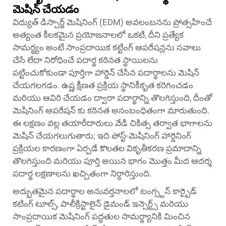
మెషిన్ చేయడం
విద్యుత్ డిస్చార్జ్ మెషినింగ్ (EDM) అవలంబనను ప్రోత్సహించే
అత్యంత కీలకమైన ప్రయోజనాలలో ఒకటి, దీని ప్రత్యేక
సామర్థ్యం అంటే సాంప్రదాయిక కట్టింగ్ ఆపరేషన్లను సవాలు
చేసే లేదా నిరోధించే పదార్థ కఠినత స్థాయిలను
పట్టించుకోకుండా పూర్తిగా హార్డెన్ చేసిన పదార్థాలను మెషిన్
చేయగలగడం. ఉష్ణ క్షీణత ప్రక్రియ స్థానికీకృత కరిగించడం
మరియు ఆవిరి చేయడం ద్వారా పదార్థాన్ని తొలగిస్తుంది, దీంతో
మెషినింగ్ ఆపరేషన్ కు కఠినత అసంబంధితంగా మారుతుంది.
ఈ లక్షణం వల్ల తయారీదారులు వేడి చికిత్స తర్వాత భాగాలను
మెషిన్ చేయగలుగుతారు; ఇది పోస్ట్-మెషినింగ్ హార్డెనింగ్
ప్రక్రియల కారణంగా ఏర్పడే కొలతల వికృతీకరణ ప్రమాదాన్ని
తొలగిస్తుంది మరియు పూర్తి అయిన భాగం మొత్తం మీద ఆదర్శ
పదార్థ లక్షణాలను ఖచ్చితంగా నిర్ధారిస్తుంది.
అద్భుతమైన పదార్థాల అనువర్తనాలలో టంగ్స్టన్ కార్బైడ్
కటింగ్ టూల్స్, పాలీక్రిస్టాలైన్ డైమండ్ ఇన్సెర్ట్స్ మరియు
సాంప్రదాయిక మెషినింగ్ పద్ధతుల సామర్థ్యానికి మించిన