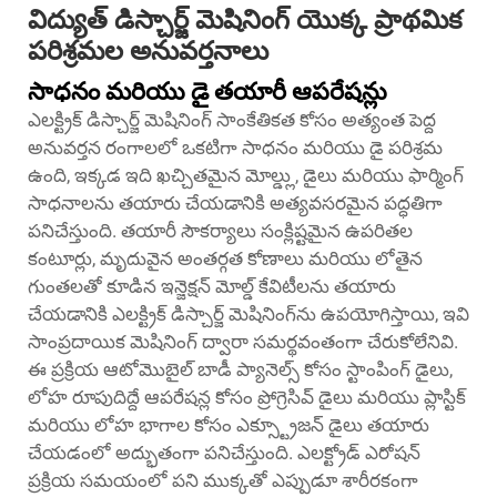
విద్యుత్ డిస్చార్జ్ మెషినింగ్ యొక్క ప్రాథమిక
పరిశ్రమల అనువర్తనాలు
సాధనం మరియు డై తయారీ ఆపరేషన్లు
ఎలక్ట్రిక్ డిస్చార్జ్ మెషినింగ్ సాంకేతికత కోసం అత్యంత పెద్ద
అనువర్తన రంగాలలో ఒకటిగా సాధనం మరియు డై పరిశ్రమ
ఉంది, ఇక్కడ ఇది ఖచ్చితమైన మోల్డ్లు, డైలు మరియు ఫార్మింగ్
సాధనాలను తయారు చేయడానికి అత్యవసరమైన పద్ధతిగా
పనిచేస్తుంది. తయారీ సౌకర్యాలు సంక్లిష్టమైన ఉపరితల
కంటూర్లు, మృదువైన అంతర్గత కోణాలు మరియు లోతైన
గుంతలతో కూడిన ఇన్జెక్షన్ మోల్డ్ కేవిటీలను తయారు
చేయడానికి ఎలక్ట్రిక్ డిస్చార్జ్ మెషినింగ్‌ను ఉపయోగిస్తాయి, ఇవి
సాంప్రదాయిక మెషినింగ్ ద్వారా సమర్థవంతంగా చేరుకోలేనివి.
ఈ ప్రక్రియ ఆటోమొబైల్ బాడీ ప్యానెల్స్ కోసం స్టాంపింగ్ డైలు,
లోహ రూపుదిద్దే ఆపరేషన్ల కోసం ప్రోగ్రెసివ్ డైలు మరియు ప్లాస్టిక్
మరియు లోహ భాగాల కోసం ఎక్స్ట్రూజన్ డైలు తయారు
చేయడంలో అద్భుతంగా పనిచేస్తుంది. ఎలక్ట్రోడ్ ఎరోషన్
ప్రక్రియ సమయంలో పని ముక్కతో ఎప్పుడూ శారీరకంగా