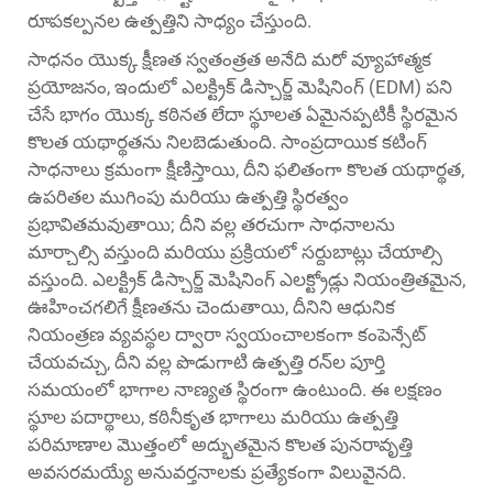
రూపకల్పనల ఉత్పత్తిని సాధ్యం చేస్తుంది.
సాధనం యొక్క క్షీణత స్వతంత్రత అనేది మరో వ్యూహాత్మక
ప్రయోజనం, ఇందులో ఎలక్ట్రిక్ డిస్చార్జ్ మెషినింగ్ (EDM) పని
చేసే భాగం యొక్క కఠినత లేదా స్థూలత ఏమైనప్పటికీ స్థిరమైన
కొలత యథార్థతను నిలబెడుతుంది. సాంప్రదాయిక కటింగ్
సాధనాలు క్రమంగా క్షీణిస్తాయి, దీని ఫలితంగా కొలత యథార్థత,
ఉపరితల ముగింపు మరియు ఉత్పత్తి స్థిరత్వం
ప్రభావితమవుతాయి; దీని వల్ల తరచుగా సాధనాలను
మార్చాల్సి వస్తుంది మరియు ప్రక్రియలో సర్దుబాట్లు చేయాల్సి
వస్తుంది. ఎలక్ట్రిక్ డిస్చార్జ్ మెషినింగ్ ఎలక్ట్రోడ్లు నియంత్రితమైన,
ఊహించగలిగే క్షీణతను చెందుతాయి, దీనిని ఆధునిక
నియంత్రణ వ్యవస్థల ద్వారా స్వయంచాలకంగా కంపెన్సేట్
చేయవచ్చు, దీని వల్ల పొడుగాటి ఉత్పత్తి రన్‌ల పూర్తి
సమయంలో భాగాల నాణ్యత స్థిరంగా ఉంటుంది. ఈ లక్షణం
స్థూల పదార్థాలు, కఠినీకృత భాగాలు మరియు ఉత్పత్తి
పరిమాణాల మొత్తంలో అద్భుతమైన కొలత పునరావృత్తి
అవసరమయ్యే అనువర్తనాలకు ప్రత్యేకంగా విలువైనది.