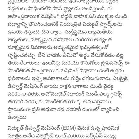
ప్రక్రియలలో ఒకటిగా నిలిచింది, ఇది సాంప్రదాయిక కట్టింగ్
పద్ధతులు సాధించలేని సామర్థ్యాలను అందిస్తుంది. ఈ
అసాంప్రదాయిక మెషినింగ్ పద్ధతి వాహక పని ముక్కల నుండి
పదార్థాన్ని తొలగించడానికి నియంత్రిత విద్యుత్ స్పార్క్‌లను
ఉపయోగిస్తుంది, దీని ద్వారా సంక్లిష్టమైన జ్యామితీయ
ఆకృతులు, సూక్ష్మమైన కుహరాలు మరియు అత్యంత
సూక్ష్మమైన వివరాలను అద్భుతమైన ఖచ్చితత్వంతో
సృష్టించవచ్చు. దీని వాడకం ఏమిటో అర్థం చేసుకోవడం వల్ల
తయారీదారులు, ఇంజనీర్లు మరియు కొనుగోలు ప్రొఫెషనల్స్ ఈ
సాంకేతికత సాంప్రదాయిక మెషినింగ్ విధానాల కంటే ఉత్తమ
ఫలితాలను ఇచ్చే అవకాశాలను గుర్తించగలుగుతారు.
ఎలక్ట్రిక్
డిస్చార్జ్ మెషినింగ్
వాయు రాక్షస భాగాలు నుండి వైద్య
పరికరాల వరకు, ఆటోమొబైల్ టూలింగ్ నుండి ఎలక్ట్రానిక్స్
తయారీ వరకు, ఈ సాంకేతికత యొక్క అనువర్తనాలు
ప్రాయికంగా ప్రతి అధునాతన తయారీ రంగంలో వ్యాపించి
ఉన్నాయి.
విద్యుత్ డిస్చార్జ్ మెషినింగ్ (EDM) వెనుక ఉన్న ప్రాథమిక
సూత్రం అనేది ఎలెక్ట్రోడ్ టూల్ మరియు వర్క్‌పీస్ మధ్య