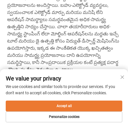
ప్రయోజనాలను అందిస్తాయి. బహు-ఎలెక్ట్రోడ్ వ్యవస్థలు,
స్వయంచాలక ఎలెక్ట్రోడ్ మార్పు మరియు మనిషి లేని
ఆపరేషన్ సామర్థ్యాలు సమర్థవంతమైన అధిక-సామర్థ్య
ఉత్పత్తిని సాధ్యం చేస్తాయి. చాలా తయారీదారులు అధిక-
సామర్థ్య స్టాంపింగ్ లేదా మోల్డింగ్ ఆపరేషన్‌లను మద్దతు ఇచ్చే
టూల్ మరియు డై ఉత్పత్తి కోసం విద్యుత్ డిస్చార్జ్ మెషినింగ్‌ను
ఉపయోగిస్తారు, ఇక్కడ ఈ సాంకేతికత యొక్క ఖచ్చితత్వం
మరియు సామర్థ్య ప్రయోజనాలు దాని ఉపయోగాన్ని
సమర్థిస్తాయి, కానీ సాంప్రదాయిక ప్రక్రియల కంటే ప్రత్యక్ష పదార్థ
తొలగింపు రేట్లు నెమ్మదిగా ఉంటాయి.
We value your privacy
We use cookies and similar tools to provide our services. If you
మునుపటిః
వైర్ కట్టింగ్ మెషీన్ స్మూత్ సర్ఫేస్ ఫినిష్‌లను ఎలా సాధిస్తుంది?
don't want to accept all cookies, click Personalize cookies.
తదుపరిః
EDM యంత్రాలు అధునాతన తయారీ ప్రక్రియలను ఎలా మద్దతు ఇస్తాయి?
Accept all
Personalize cookies