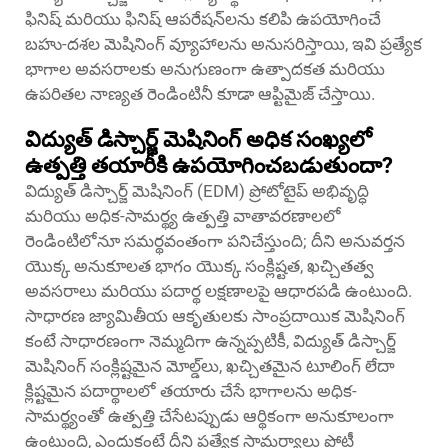
ఫినిష్ మరియు ఫినిష్ ఆపరేషన్‌లను కలిపి ఉపయోగించే
బహు-దశల మెషినింగ్ వ్యూహాలను అనుసరిస్తాయి, ఇవి ప్రత్యేక
భాగాల అవసరాలకు అనుగుణంగా ఉత్పాదకత మరియు
ఉపరితల నాణ్యత రెండింటినీ కూడా ఆప్టిమైజ్ చేస్తాయి.
విద్యుత్ డిస్చార్జ్ మెషినింగ్ అధిక సంఖ్యలో
ఉత్పత్తి తయారీకి ఉపయోగించబడుతుందా?
విద్యుత్ డిస్చార్జ్ మెషినింగ్ (EDM) ప్రోటోటైప్ అభివృద్ధి
మరియు అధిక-సామర్థ్య ఉత్పత్తి వాతావరణాలలో
రెండింటిలోనూ సమర్థవంతంగా పనిచేస్తుంది; దీని అనువర్తన
యొక్క అనుకూలత భాగం యొక్క సంక్లిష్టత, ఖచ్చితత్వ
అవసరాలు మరియు పదార్థ లక్షణాలపై ఆధారపడి ఉంటుంది.
సాధారణ జ్యామితీయ ఆకృతులకు సాంప్రదాయిక మెషినింగ్
కంటే సాధారణంగా నెమ్మదిగా ఉన్నప్పటికీ, విద్యుత్ డిస్చార్జ్
మెషినింగ్ సంక్లిష్టమైన మోల్డ్‌లు, ఖచ్చితమైన టూలింగ్ లేదా
క్లిష్టమైన పదార్థాలలో తయారు చేసే భాగాలను అధిక-
సామర్థ్యంతో ఉత్పత్తి చేసేటప్పుడు ఆర్థికంగా అనుకూలంగా
ఉంటుంది, ఎందుకంటే దీని ప్రత్యేక సామర్థ్యాలు పోటీ