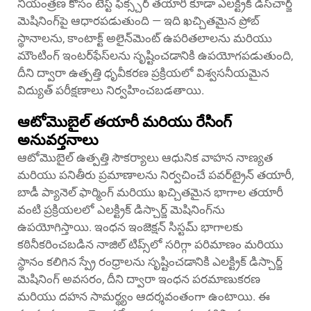
నియంత్రణ కోసం టెస్ట్ ఫిక్స్చర్ తయారీ కూడా ఎలక్ట్రిక్ డిస్‌చార్జ్
మెషినింగ్‌పై ఆధారపడుతుంది — ఇది ఖచ్చితమైన ప్రోబ్
స్థానాలను, కాంటాక్ట్ అలైన్‌మెంట్ ఉపరితలాలను మరియు
మౌంటింగ్ ఇంటర్‌ఫేస్‌లను సృష్టించడానికి ఉపయోగపడుతుంది,
దీని ద్వారా ఉత్పత్తి ధృవీకరణ ప్రక్రియలో విశ్వసనీయమైన
విద్యుత్ పరీక్షణాలు నిర్వహించబడతాయి.
ఆటోమొబైల్ తయారీ మరియు రేసింగ్
అనువర్తనాలు
ఆటోమొబైల్ ఉత్పత్తి సౌకర్యాలు ఆధునిక వాహన నాణ్యత
మరియు పనితీరు ప్రమాణాలను నిర్వచించే పవర్‌ట్రైన్ తయారీ,
బాడీ ప్యానెల్ ఫార్మింగ్ మరియు ఖచ్చితమైన భాగాల తయారీ
వంటి ప్రక్రియలలో ఎలక్ట్రిక్ డిస్చార్జ్ మెషినింగ్‌ను
ఉపయోగిస్తాయి. ఇంధన ఇంజెక్షన్ సిస్టమ్ భాగాలకు
కఠినీకరించబడిన నాజిల్ టిప్స్‌లో సరిగ్గా పరిమాణం మరియు
స్థానం కలిగిన స్ప్రే రంధ్రాలను సృష్టించడానికి ఎలక్ట్రిక్ డిస్చార్జ్
మెషినింగ్ అవసరం, దీని ద్వారా ఇంధన పరమాణుకరణ
మరియు దహన సామర్థ్యం ఆదర్శవంతంగా ఉంటాయి. ఈ