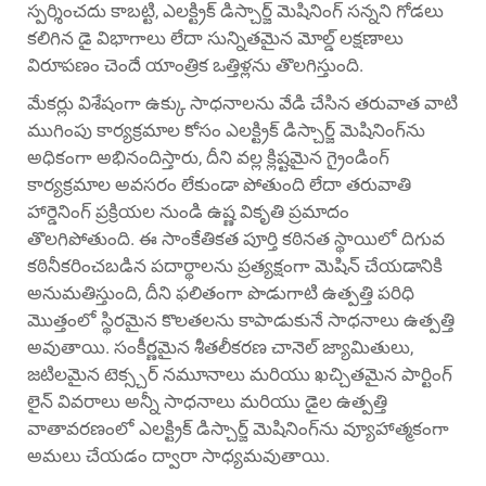
స్పర్శించదు కాబట్టి, ఎలక్ట్రిక్ డిస్చార్జ్ మెషినింగ్ సన్నని గోడలు
కలిగిన డై విభాగాలు లేదా సున్నితమైన మోల్డ్ లక్షణాలు
విరూపణం చెందే యాంత్రిక ఒత్తిళ్లను తొలగిస్తుంది.
మేకర్లు విశేషంగా ఉక్కు సాధనాలను వేడి చేసిన తరువాత వాటి
ముగింపు కార్యక్రమాల కోసం ఎలక్ట్రిక్ డిస్చార్జ్ మెషినింగ్‌ను
అధికంగా అభినందిస్తారు, దీని వల్ల క్లిష్టమైన గ్రైండింగ్
కార్యక్రమాల అవసరం లేకుండా పోతుంది లేదా తరువాతి
హార్డెనింగ్ ప్రక్రియల నుండి ఉష్ణ వికృతి ప్రమాదం
తొలగిపోతుంది. ఈ సాంకేతికత పూర్తి కఠినత స్థాయిలో దిగువ
కఠినీకరించబడిన పదార్థాలను ప్రత్యక్షంగా మెషిన్ చేయడానికి
అనుమతిస్తుంది, దీని ఫలితంగా పొడుగాటి ఉత్పత్తి పరిధి
మొత్తంలో స్థిరమైన కొలతలను కాపాడుకునే సాధనాలు ఉత్పత్తి
అవుతాయి. సంకీర్ణమైన శీతలీకరణ చానెల్ జ్యామితులు,
జటిలమైన టెక్స్చర్ నమూనాలు మరియు ఖచ్చితమైన పార్టింగ్
లైన్ వివరాలు అన్నీ సాధనాలు మరియు డైల ఉత్పత్తి
వాతావరణంలో ఎలక్ట్రిక్ డిస్చార్జ్ మెషినింగ్‌ను వ్యూహాత్మకంగా
అమలు చేయడం ద్వారా సాధ్యమవుతాయి.