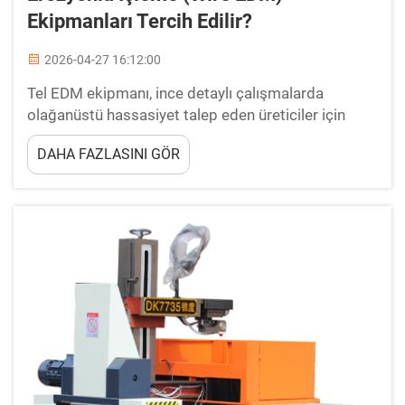
Ekipmanları Tercih Edilir?
2026-04-27 16:12:00
Tel EDM ekipmanı, ince detaylı çalışmalarda
olağanüstü hassasiyet talep eden üreticiler için
tercih edilen işlenebilirlik çözümü haline gelmiştir.
DAHA FAZLASINI GÖR
Bu gelişmiş işlenebilirlik teknolojisi, elektrik deşarjı
ileme (EDM) işleminin kontrollü erozyon sürecinden
yararlanarak...