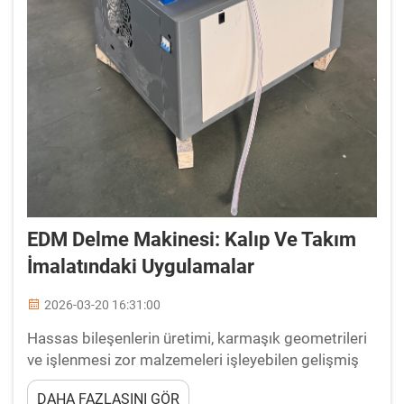
EDM Delme Makinesi: Kalıp Ve Takım
İmalatındaki Uygulamalar
2026-03-20 16:31:00
Hassas bileşenlerin üretimi, karmaşık geometrileri
ve işlenmesi zor malzemeleri işleyebilen gelişmiş
imalat teknolojileri gerektirir. EDM delme makinesi,
DAHA FAZLASINI GÖR
elektrik deşarjı ile imalat alanında bir çığır açan bir