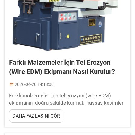
Farklı Malzemeler İçin Tel Erozyon
(Wire EDM) Ekipmanı Nasıl Kurulur?
2026-04-20 14:18:00
Farklı malzemeler için tel erozyon (wire EDM)
ekipmanını doğru şekilde kurmak, hassas kesimler
elde etmek, optimal yüzey kalitesi sağlamak ve
DAHA FAZLASINI GÖR
makinenin ömrünü uzatmak açısından hayati
öneme sahiptir. Yapılandırma süreci, çalıştığınız
malzemenin sert mi yoksa yumuşak mı olduğuna