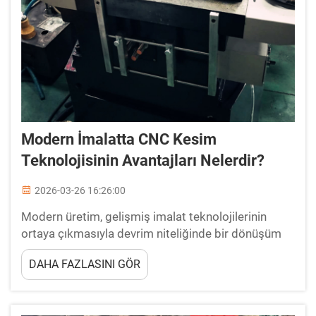
Modern İmalatta CNC Kesim
Teknolojisinin Avantajları Nelerdir?
2026-03-26 16:26:00
Modern üretim, gelişmiş imalat teknolojilerinin
ortaya çıkmasıyla devrim niteliğinde bir dönüşüm
geçirmiştir. Bu yenilikler arasında CNC kesme,
DAHA FAZLASINI GÖR
hassasiyet, verimlilik ve güvenilirlik sağlama
konusunda temel bir teknoloji olarak öne çıkmıştır...