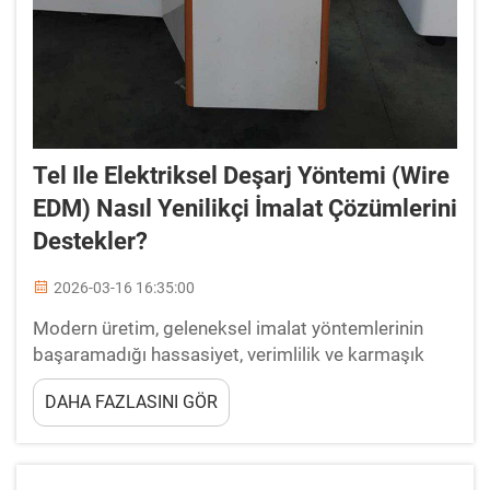
Tel Ile Elektriksel Deşarj Yöntemi (Wire
EDM) Nasıl Yenilikçi İmalat Çözümlerini
Destekler?
2026-03-16 16:35:00
Modern üretim, geleneksel imalat yöntemlerinin
başaramadığı hassasiyet, verimlilik ve karmaşık
geometrilerin oluşturulabilmesi gibi gereksinimleri
DAHA FAZLASINI GÖR
ortaya koymaktadır. Tel elektrik deşarjı ile imalat
(Tel EDM), bu gereksinimleri karşılamak isteyen
üreticiler için temel bir teknoloji haline gelmiştir...