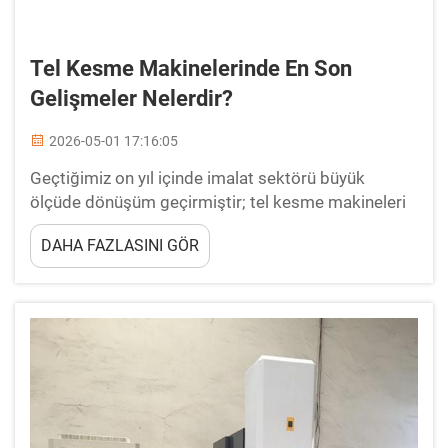
Tel Kesme Makinelerinde En Son
Gelişmeler Nelerdir?
2026-05-01 17:16:05
Geçtiğimiz on yıl içinde imalat sektörü büyük
ölçüde dönüşüm geçirmiştir; tel kesme makineleri
ise hassas mühendislik evriminin ön saflarında yer
DAHA FAZLASINI GÖR
almaktadır. Bu gelişmiş cihazlar, endüstrilerde ...
gibi alanlarda vazgeçilmez hâle gelmiştir.