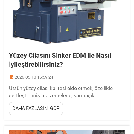
Yüzey Cilasını Sinker EDM Ile Nasıl
İyileştirebilirsiniz?
2026-05-13 15:59:24
Üstün yüzey cilası kalitesi elde etmek, özellikle
sertleştirilmiş malzemelerle, karmaşık
geometrilerle ve ince detaylı kalıp boşluklarıyla
DAHA FAZLASINI GÖR
çalışırken hassas imalatta en kritik zorluklardan biri
olarak kalmaya devam etmektedir. Sinker EDM, aynı
zamanda kalıp kazıma işlemi olarak da bilinir...