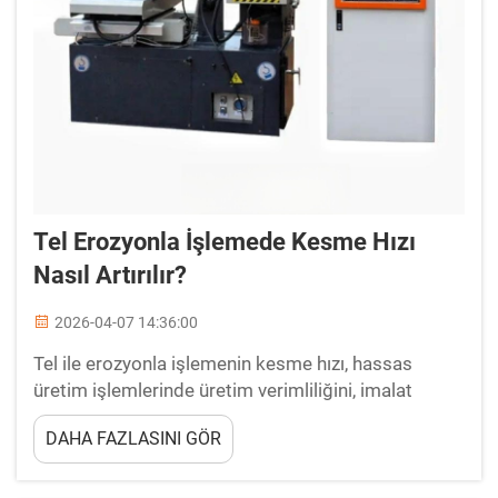
Tel Erozyonla İşlemede Kesme Hızı
Nasıl Artırılır?
2026-04-07 14:36:00
Tel ile erozyonla işlemenin kesme hızı, hassas
üretim işlemlerinde üretim verimliliğini, imalat
maliyetlerini ve teslimat zaman çizelgelerini
DAHA FAZLASINI GÖR
doğrudan etkileyen kritik bir performans ölçütüdür.
Kesme hızını optimize etme yöntemlerini anlama ve
aynı zamanda ...