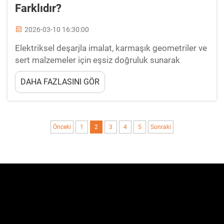
Farklıdır?
2026-03-10 16:30:00
Elektriksel deşarjla imalat, karmaşık geometriler ve
sert malzemeler için eşsiz doğruluk sunarak
sektörler genelinde hassas imalatı devrim
DAHA FAZLASINI GÖR
niteliğinde değiştirmiştir. Mevcut çeşitli EDM
teknolojileri arasında, batırma tipi EDM (sinker
EDM), özel bir... olarak öne çıkar.
Önceki
1
2
3
4
5
Sonraki