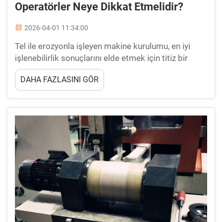
Operatörler Neye Dikkat Etmelidir?
2026-04-01 11:34:00
Tel ile erozyonla işleyen makine kurulumu, en iyi
işlenebilirlik sonuçlarını elde etmek için titiz bir
dikkat ve sistematik bir yaklaşım gerektirir.
DAHA FAZLASINI GÖR
Operatörlerin doğru tel ile erozyonla işleyen makine
kurulumunun parça doğruluğunu, yüzey kalitesini ve
genel ...