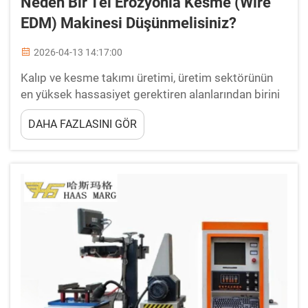
Neden Bir Tel Erozyonla Kesme (Wire
EDM) Makinesi Düşünmelisiniz?
2026-04-13 14:17:00
Kalıp ve kesme takımı üretimi, üretim sektörünün
en yüksek hassasiyet gerektiren alanlarından birini
temsil eder; burada mikron cinsinden ölçülen
DAHA FAZLASINI GÖR
toleranslar, tüm üretim partilerinin başarısı ya da
başarısızlığına karar verebilir. Geleneksel imalat
yöntemleri, ... oluştururken genellikle yetersiz kalır.