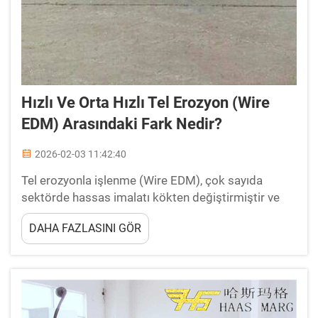
Hızlı Ve Orta Hızlı Tel Erozyon (Wire
EDM) Arasındaki Fark Nedir?
2026-02-03 11:42:40
Tel erozyonla işlenme (Wire EDM), çok sayıda
sektörde hassas imalatı kökten değiştirmiştir ve
üreticilere üstün doğrulukla karmaşık geometriler
DAHA FAZLASINI GÖR
oluşturma imkânı sunmuştur. Mevcut tel EDM
sistemleri çeşitleri arasında ...