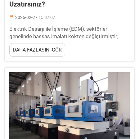
Uzatırsınız?
2026-02-27 15:37:07
Elektrik Deşarjı ile İşleme (EDM), sektörler
genelinde hassas imalatı kökten değiştirmiştir;
EDM tel ise tel kesim işlemlerinin temel taşını
DAHA FAZLASINI GÖR
oluşturur. EDM telin ömrü ve performansı, üretim
verimliliğini ve operasyonları doğrudan etkiler...