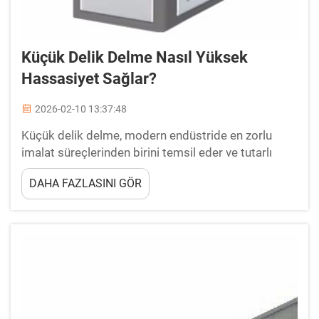
Küçük Delik Delme Nasıl Yüksek
Hassasiyet Sağlar?
2026-02-10 13:37:48
Küçük delik delme, modern endüstride en zorlu
imalat süreçlerinden birini temsil eder ve tutarlı
sonuçlar elde etmek için olağanüstü hassasiyet ile
DAHA FAZLASINI GÖR
özel teknikler gerektirir. Bu imalat süreci, çapı ...
olan deliklerin oluşturulmasını içerir.