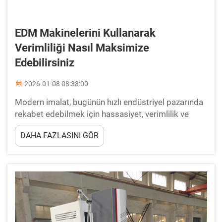
EDM Makinelerini Kullanarak
Verimliliği Nasıl Maksimize
Edebilirsiniz
2026-01-08 08:38:00
Modern imalat, bugünün hızlı endüstriyel pazarında
rekabet edebilmek için hassasiyet, verimlilik ve
güvenilirlik gerektirir. EDM makineleri, karmaşık
DAHA FAZLASINI GÖR
geometrilerin kesiminde eşsiz doğruluk sunarak
metal işleme süreçlerini kökten değiştirmiştir...