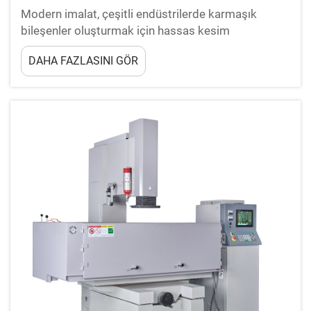
Modern imalat, çeşitli endüstrilerde karmaşık
bileşenler oluşturmak için hassas kesim
teknolojilerine büyük ölçüde dayanır. Malzeme
DAHA FAZLASINI GÖR
işlemede devrim yaratan iki öncü yöntem, tel EDM
işlemenin ve lazer kesimin oluşudur. Her iki
teknoloji de...