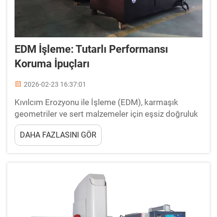
EDM İşleme: Tutarlı Performansı
Koruma İpuçları
2026-02-23 16:37:01
Kıvılcım Erozyonu ile İşleme (EDM), karmaşık
geometriler ve sert malzemeler için eşsiz doğruluk
sunarak sektörler genelinde hassas imalatı devrim
DAHA FAZLASINI GÖR
niteliğinde değiştirmiştir. EDM işleme, doğru bakım
protokolleri uygulandığında olağanüstü sonuçlar
verir...