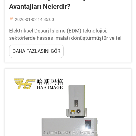
Avantajları Nelerdir?
2026-01-02 14:35:00
Elektriksel Deşarj İşleme (EDM) teknolojisi,
sektörlerde hassas imalatı dönüştürmüştür ve tel
erozyon günümüzde mevcut en gelişmiş işleme
DAHA FAZLASINI GÖR
yöntemlerinden biridir. Bu gelişmiş üretim süreci,
bir...