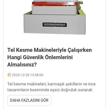
Tel Kesme Makineleriyle Çalışırken
Hangi Güvenlik Önlemlerini
Almalısınız?
2025-12-29 13:58:00
Tel kesme makineleri, karmaşık şekillerin ve ince
tasarımların kesiminde eşsiz doğruluk sunarak
endüstriler genelinde hassas imalatı
DAHA FAZLASINI GÖR
dönüştürmüştür. Bu gelişmiş elektrik deşarjı işleme
(EDM) sistemleri, ince bir tel elektrot kullanır...