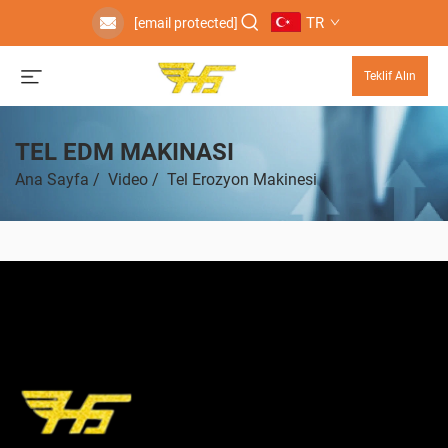
TR
[email protected]
Teklif Alın
TEL EDM MAKINASI
Ana Sayfa
/
Video
/
Tel Erozyon Makinesi