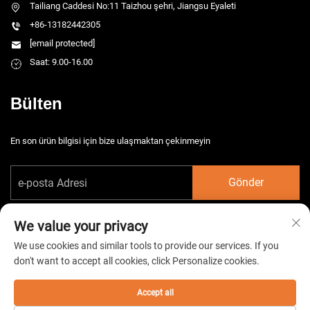
Tailiang Caddesi No:11 Taizhou şehri, Jiangsu Eyaleti
+86-13182442305
[email protected]
Saat: 9.00-16.00
Bülten
En son ürün bilgisi için bize ulaşmaktan çekinmeyin
Gönder
We value your privacy
We use cookies and similar tools to provide our services. If you
don't want to accept all cookies, click Personalize cookies.
Telif hakkı © 2026 China Taizhou HarsMarg Elektromekanik Co. Ltd. Tüm
hakları saklıdır. -
Gizlilik Politikası
Accept all