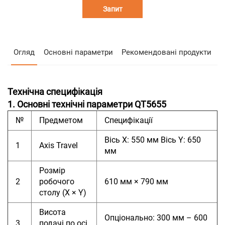
Запит
Огляд
Основні параметри
Рекомендовані продукти
Технічна специфікація
1. Основні технічні параметри QT5655
№
Предметом
Специфікації
Вісь X: 550 мм Вісь Y: 650
1
Axis Travel
мм
Розмір
2
робочого
610 мм × 790 мм
столу (X × Y)
Висота
Опціонально: 300 мм – 600
3
подачі по осі