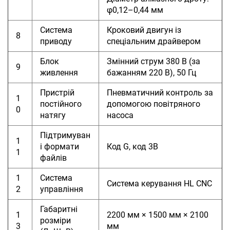
φ0,12–0,44 мм
Система
Кроковий двигун із
8
приводу
спеціальним драйвером
Блок
Змінний струм 380 В (за
9
живлення
бажанням 220 В), 50 Гц
Пристрій
Пневматичний контроль за
1
постійного
допомогою повітряного
0
натягу
насоса
Підтримуван
1
і формати
Код G, код 3B
1
файлів
1
Система
Система керування HL CNC
2
управління
Габаритні
1
2200 мм × 1500 мм × 2100
розміри
3
мм