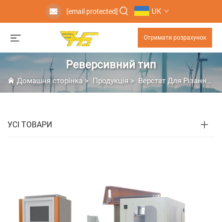
UK
[email protected]
Отримати розрахунок
Реверсивний тип
Домашня сторінка
>
Продукція
>
Верстат Для Різання Дротом
УСІ ТОВАРИ