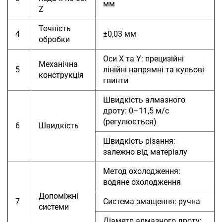
мм
Z
Точність
4
±0,03 мм
обробки
Оси X та Y: прецизійні
Механічна
5
лінійні напрямні та кульові
конструкція
гвинти
Швидкість алмазного
дроту: 0–11,5 м/с
(регулюється)
6
Швидкість
Швидкість різання:
залежно від матеріалу
Метод охолодження:
водяне охолодження
Допоміжні
7
Система змащення: ручна
системи
Діаметр алмазного дроту: