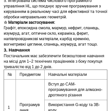
5. Інтегрована система числового програмного
управління HL, що поєднує зручне програмування з
керуванням в реальному часі для ефективної та точної
обробки неправильних геометрій.
☆ Матеріали застосування:
Графіт, епоксидна смола, мармур, нефрит, сланець,
изумруд, агат, оптичне скло, кераміка, ферит,
напівпровідникові матеріали, карбід кремнію,
вогнетривкі цеглини, сланець, изумруд, агат тощо.
3. Навчання
Постачальник має забезпечити безкоштовне навчання
на місці для 1–2 технічних працівників з боку покупця
тривалістю від 1 до 2 днів.
№
Предметом
Навчальні матеріали
Вступ до CAM-
програмування для алмазно-
дротяного різання
Програмув
Використання G-коду та 3B-
1
ання
коду