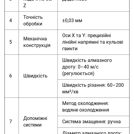
Z
Точність
4
±0,03 мм
обробки
Оси X та Y: прецизійні
Механічна
5
лінійні напрямні та кульові
конструкція
гвинти
Швидкість алмазного
дроту: 0–40 м/с
(регулюється)
6
Швидкість
Швидкість різання: 60–200
мм²/хв
Метод охолодження:
водяне охолодження
Допоміжні
7
Система змащення: ручна
системи
Діаметр алмазного дроту: