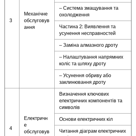
– Система змащування та
Механічне
охолодження
3
обслуговув
Частина 2: Виявлення та
ання
усунення несправностей
– Заміна алмазного дроту
– Налаштування напрямних
коліс та шляху дроту
– Усунення обриву або
заклинювання дроту
Визначення ключових
електричних компонентів та
символів
Електричн
Основи електричних кіл
е
4
Читання діаграм електричних
обслуговув