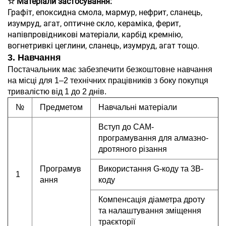
☆ Матеріали застосування:
Графіт, епоксидна смола, мармур, нефрит, сланець,
изумруд, агат, оптичне скло, кераміка, ферит,
напівпровідникові матеріали, карбід кремнію,
вогнетривкі цеглини, сланець, изумруд, агат тощо.
3. Навчання
Постачальник має забезпечити безкоштовне навчання
на місці для 1–2 технічних працівників з боку покупця
тривалістю від 1 до 2 днів.
№
Предметом
Навчальні матеріали
Вступ до CAM-
програмування для алмазно-
дротяного різання
Програмув
Використання G-коду та 3B-
1
ання
коду
Компенсація діаметра дроту
та налаштування зміщення
траєкторії