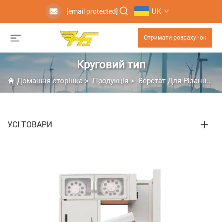
UK
[email protected]
Отримати розрахунок
Круговий тип
Домашня сторінка
>
Продукція
>
Верстат Для Різання Дротом
УСІ ТОВАРИ