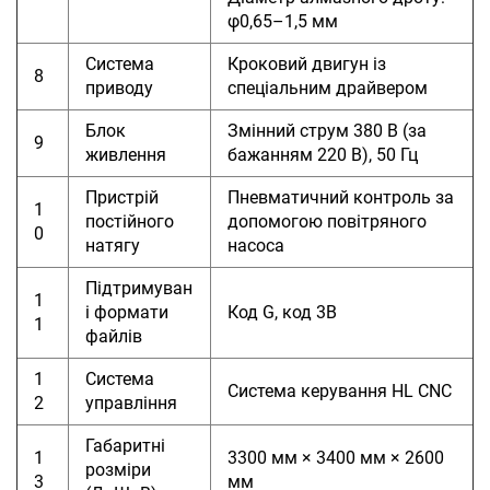
φ0,65–1,5 мм
Система
Кроковий двигун із
8
приводу
спеціальним драйвером
Блок
Змінний струм 380 В (за
9
живлення
бажанням 220 В), 50 Гц
Пристрій
Пневматичний контроль за
1
постійного
допомогою повітряного
0
натягу
насоса
Підтримуван
1
і формати
Код G, код 3B
1
файлів
1
Система
Система керування HL CNC
2
управління
Габаритні
1
3300 мм × 3400 мм × 2600
розміри
3
мм