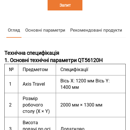
Запит
Огляд
Основні параметри
Рекомендовані продукти
Технічна специфікація
1. Основні технічні параметри QT56120H
№
Предметом
Специфікації
Вісь X: 1200 мм Вісь Y:
1
Axis Travel
1400 мм
Розмір
2
робочого
2000 мм × 1300 мм
столу (X × Y)
Висота
3
подачі по осі
Додатково