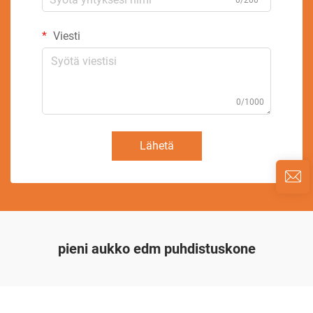
0/200
Viesti
0/1000
Lähetä
pieni aukko edm puhdistuskone