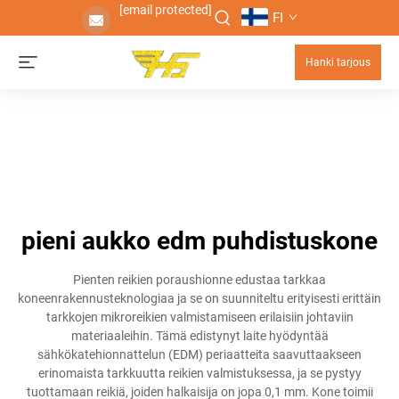
[email protected]
FI
Hanki tarjous
pieni aukko edm puhdistuskone
Pienten reikien poraushionne edustaa tarkkaa
koneenrakennusteknologiaa ja se on suunniteltu erityisesti erittäin
tarkkojen mikroreikien valmistamiseen erilaisiin johtaviin
materiaaleihin. Tämä edistynyt laite hyödyntää
sähkökatehionnattelun (EDM) periaatteita saavuttaakseen
erinomaista tarkkuutta reikien valmistuksessa, ja se pystyy
tuottamaan reikiä, joiden halkaisija on jopa 0,1 mm. Kone toimii