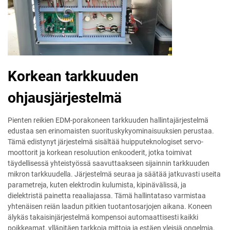
Korkean tarkkuuden
ohjausjärjestelmä
Pienten reikien EDM-porakoneen tarkkuuden hallintajärjestelmä
edustaa sen erinomaisten suorituskykyominaisuuksien perustaa.
Tämä edistynyt järjestelmä sisältää huipputeknologiset servo-
moottorit ja korkean resoluution enkooderit, jotka toimivat
täydellisessä yhteistyössä saavuttaakseen sijainnin tarkkuuden
mikron tarkkuudella. Järjestelmä seuraa ja säätää jatkuvasti useita
parametreja, kuten elektrodin kulumista, kipinävälissä, ja
dielektristä painetta reaaliajassa. Tämä hallintataso varmistaa
yhtenäisen reiän laadun pitkien tuotantosarjojen aikana. Koneen
älykäs takaisinjärjestelmä kompensoi automaattisesti kaikki
poikkeamat, ylläpitäen tarkkoja mittoja ja estäen yleisiä ongelmia,