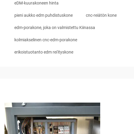
eDM-kuurakoneen hinta
pieni aukko edm puhdistuskone
cnc-reiätön kone
edm-porakone, joka on valmistettu Kiinassa
kolmiakselinen cnc-edm-porakone
erikoistuotanto edm rei'ityskone