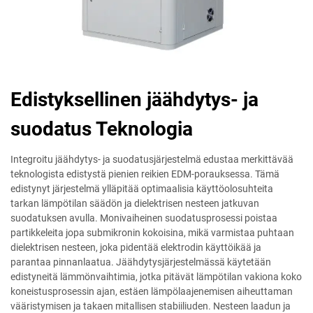
Edistyksellinen jäähdytys- ja
suodatus Teknologia
Integroitu jäähdytys- ja suodatusjärjestelmä edustaa merkittävää
teknologista edistystä pienien reikien EDM-porauksessa. Tämä
edistynyt järjestelmä ylläpitää optimaalisia käyttöolosuhteita
tarkan lämpötilan säädön ja dielektrisen nesteen jatkuvan
suodatuksen avulla. Monivaiheinen suodatusprosessi poistaa
partikkeleita jopa submikronin kokoisina, mikä varmistaa puhtaan
dielektrisen nesteen, joka pidentää elektrodin käyttöikää ja
parantaa pinnanlaatua. Jäähdytysjärjestelmässä käytetään
edistyneitä lämmönvaihtimia, jotka pitävät lämpötilan vakiona koko
koneistusprosessin ajan, estäen lämpölaajenemisen aiheuttaman
vääristymisen ja takaen mitallisen stabiiliuden. Nesteen laadun ja