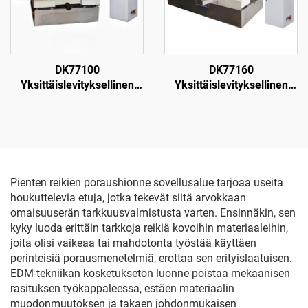
DK77100
DK77160
Yksittäislevityksellinen
Yksittäislevityksellinen
langanpuristuskone
langanpuristuskone
Pienten reikien poraushionne sovellusalue tarjoaa useita
houkuttelevia etuja, jotka tekevät siitä arvokkaan
omaisuuserän tarkkuusvalmistusta varten. Ensinnäkin, sen
kyky luoda erittäin tarkkoja reikiä kovoihin materiaaleihin,
joita olisi vaikeaa tai mahdotonta työstää käyttäen
perinteisiä porausmenetelmiä, erottaa sen erityislaatuisen.
EDM-tekniikan kosketukseton luonne poistaa mekaanisen
rasituksen työkappaleessa, estäen materiaalin
muodonmuutoksen ja takaen johdonmukaisen