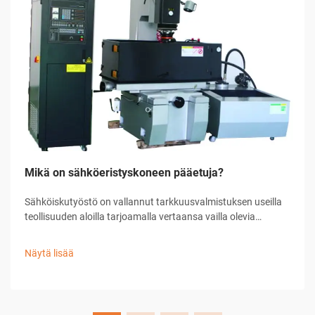
Mikä on sähköeristyskoneen pääetuja?
Sähköiskutyöstö on vallannut tarkkuusvalmistuksen useilla
teollisuuden aloilla tarjoamalla vertaansa vailla olevia
mahdollisuuksia monimutkaisten geometrioiden ja hienojen
komponenttien valmistukseen. Tämä edistynyt
Näytä lisää
valmistusprosessi hyödyntää ohjattuja...