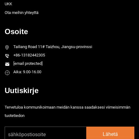
UKK
Ota meihin yhteyttä
Osoite
Tailiang Road 11# Taizhou, Jiangsu-provinssi
+86-13182442305
[email protected]
Aika: 9.00-16.00
Uutiskirje
Tervetuloa kommunikoimaan meidän kanssa saadaksesi viimeisimmän
tuotetiedon
Lähetä