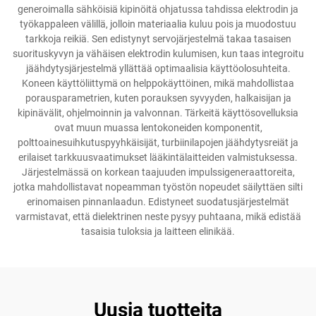
generoimalla sähköisiä kipinöitä ohjatussa tahdissa elektrodin ja
työkappaleen välillä, jolloin materiaalia kuluu pois ja muodostuu
tarkkoja reikiä. Sen edistynyt servojärjestelmä takaa tasaisen
suorituskyvyn ja vähäisen elektrodin kulumisen, kun taas integroitu
jäähdytysjärjestelmä yllättää optimaalisia käyttöolosuhteita.
Koneen käyttöliittymä on helppokäyttöinen, mikä mahdollistaa
porausparametrien, kuten porauksen syvyyden, halkaisijan ja
kipinävälit, ohjelmoinnin ja valvonnan. Tärkeitä käyttösovelluksia
ovat muun muassa lentokoneiden komponentit,
polttoainesuihkutuspyyhkäisijät, turbiinilapojen jäähdytysreiät ja
erilaiset tarkkuusvaatimukset lääkintälaitteiden valmistuksessa.
Järjestelmässä on korkean taajuuden impulssigeneraattoreita,
jotka mahdollistavat nopeamman työstön nopeudet säilyttäen silti
erinomaisen pinnanlaadun. Edistyneet suodatusjärjestelmät
varmistavat, että dielektrinen neste pysyy puhtaana, mikä edistää
tasaisia tuloksia ja laitteen elinikää.
Uusia tuotteita