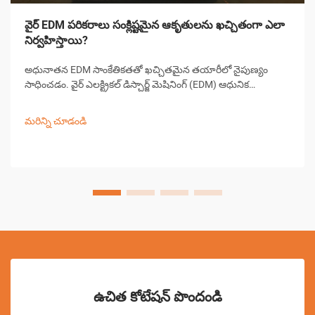
వైర్ EDM పరికరాలు సంక్లిష్టమైన ఆకృతులను ఖచ్చితంగా ఎలా
నిర్వహిస్తాయి?
అధునాతన EDM సాంకేతికతతో ఖచ్చితమైన తయారీలో నైపుణ్యం
సాధించడం. వైర్ ఎలక్ట్రికల్ డిస్చార్జ్ మెషినింగ్ (EDM) ఆధునిక
ఖచ్చితమైన తయారీలో ఒక ముఖ్యమైన భాగంగా ఉంది, సంక్లిష్టమైన
ఆకారాలు మరియు సంకీర్ణ డిజైన్‌లను సృష్టించడంలో అసమానమైన
మరిన్ని చూడండి
సామర్థ్యాలను అందిస్తుంది...
ఉచిత కోటేషన్ పొందండి