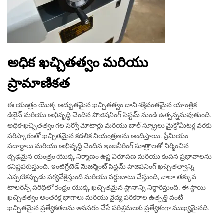
అధిక ఖచ్చితత్వం మరియు
ప్రామాణికత
ఈ యంత్రం యొక్క అద్భుతమైన ఖచ్చితత్వం దాని శక్తివంతమైన యాంత్రిక
డిజైన్ మరియు అభివృద్ధి చెందిన పొజిషనింగ్ సిస్టమ్ నుండి ఉత్పన్నమవుతుంది.
అధిక-ఖచ్చితత్వం గల సెర్వో మోటార్లు మరియు బాల్ స్క్రూలు మైక్రోమీటర్ల వరకు
పరిష్కారంతో ఖచ్చితమైన కదలిక నియంత్రణను అందిస్తాయి. ప్రీమియం
పదార్థాలు మరియు అభివృద్ధి చెందిన ఇంజనీరింగ్ సూత్రాలతో నిర్మించిన
దృఢమైన యంత్రం యొక్క నిర్మాణం ఉష్ణ విరూపణ మరియు కంపన ప్రభావాలను
కనిష్టపరుస్తుంది. ఇంటిగ్రేటెడ్ మెజర్మెంట్ సిస్టమ్ పొజిషనింగ్ ఖచ్చితత్వాన్ని
ఎప్పటికప్పుడు పర్యవేక్షిస్తుంది మరియు సర్దుబాటు చేస్తుంది, చాలా తక్కువ
టాలరెన్స్ పరిధిలో రంధ్రం యొక్క ఖచ్చితమైన స్థానాన్ని నిర్ధారిస్తుంది. ఈ స్థాయి
ఖచ్చితత్వం అంతరిక్ష భాగాలు మరియు వైద్య పరికరాల ఉత్పత్తి వంటి
ఖచ్చితమైన ప్రత్యేకతలను అవసరం చేసే పరిశ్రమలకు ప్రత్యేకంగా ముఖ్యమైనది.