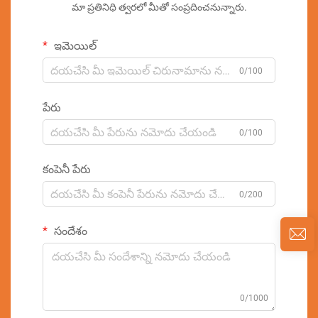
మా ప్రతినిధి త్వరలో మీతో సంప్రదించనున్నారు.
ఇమెయిల్
0/100
పేరు
0/100
కంపెనీ పేరు
0/200
సందేశం
0/1000