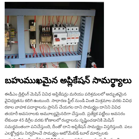
బహుముఖమైన అప్లికేషన్ సామర్థ్యాలు
ఈడీఎం డ్రిల్లింగ్ మెషిన్ వివిధ అప్లికేషన్లు మరియు పరిశ్రమలలో అద్భుతమైన
వైవిధ్యతను కలిగి ఉంటుంది. సాధారణ స్టీల్ నుండి వింత మిశ్రమాల వరకు వివిధ
రకాల వాహక పదార్థాలను ప్రాసెస్ చేయగల దాని సామర్థ్యం దానిని వివిధ
తయారీ అవసరాలకు అమూల్యమైనదిగా చేస్తుంది. ప్రత్యేక పట్టీలు అవసరం
లేకుండా 45 డిగ్రీల వరకు కోణాలలో రంధ్రాలను సృష్టించడానికి మెషిన్
సమర్థవంతంగా పనిచేస్తుంది, దీంతో దాని అప్లికేషన్ సామర్థ్యం విస్తరిస్తుంది. పలు
ఎలక్ట్రోడ్లను నిర్వహించే సామర్థ్యం ఆటోమేటెడ్ టూల్ మార్పులకు