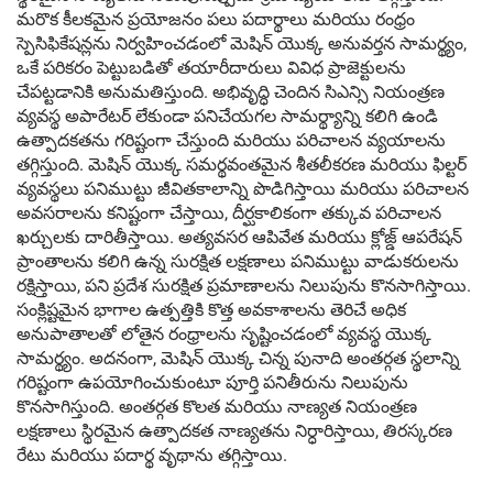
మరొక కీలకమైన ప్రయోజనం పలు పదార్థాలు మరియు రంధ్రం
స్పెసిఫికేషన్లను నిర్వహించడంలో మెషిన్ యొక్క అనువర్తన సామర్థ్యం,
ఒకే పరికరం పెట్టుబడితో తయారీదారులు వివిధ ప్రాజెక్టులను
చేపట్టడానికి అనుమతిస్తుంది. అభివృద్ధి చెందిన సిఎన్సి నియంత్రణ
వ్యవస్థ అపారేటర్ లేకుండా పనిచేయగల సామర్థ్యాన్ని కలిగి ఉండి
ఉత్పాదకతను గరిష్టంగా చేస్తుంది మరియు పరిచాలన వ్యయాలను
తగ్గిస్తుంది. మెషిన్ యొక్క సమర్థవంతమైన శీతలీకరణ మరియు ఫిల్టర్
వ్యవస్థలు పనిముట్టు జీవితకాలాన్ని పొడిగిస్తాయి మరియు పరిచాలన
అవసరాలను కనిష్టంగా చేస్తాయి, దీర్ఘకాలికంగా తక్కువ పరిచాలన
ఖర్చులకు దారితీస్తాయి. అత్యవసర ఆపివేత మరియు క్లోజ్డ్ ఆపరేషన్
ప్రాంతాలను కలిగి ఉన్న సురక్షిత లక్షణాలు పనిముట్టు వాడుకరులను
రక్షిస్తాయి, పని ప్రదేశ సురక్షిత ప్రమాణాలను నిలుపును కొనసాగిస్తాయి.
సంక్లిష్టమైన భాగాల ఉత్పత్తికి కొత్త అవకాశాలను తెరిచే అధిక
అనుపాతాలతో లోతైన రంధ్రాలను సృష్టించడంలో వ్యవస్థ యొక్క
సామర్థ్యం. అదనంగా, మెషిన్ యొక్క చిన్న పునాది అంతర్గత స్థలాన్ని
గరిష్టంగా ఉపయోగించుకుంటూ పూర్తి పనితీరును నిలుపును
కొనసాగిస్తుంది. అంతర్గత కొలత మరియు నాణ్యత నియంత్రణ
లక్షణాలు స్థిరమైన ఉత్పాదకత నాణ్యతను నిర్ధారిస్తాయి, తిరస్కరణ
రేటు మరియు పదార్థ వృథాను తగ్గిస్తాయి.