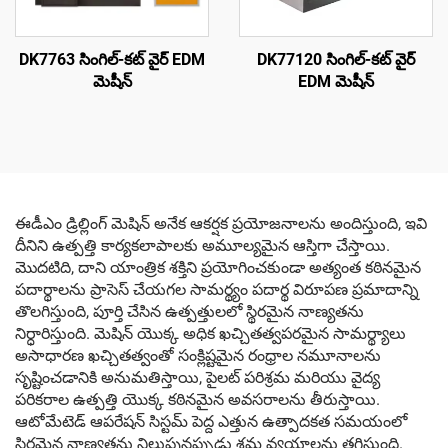
DK7763 సింగిల్-కట్ వైర్ EDM
DK77120 సింగిల్-కట్ వైర్
మెషీన్
EDM మెషీన్
ఈడీఎం డ్రిల్లింగ్ మెషిన్ అనేక ఆకర్షక ప్రయోజనాలను అందిస్తుంది, ఇవి
దీనిని ఉత్పత్తి కార్యకలాపాలకు అమూల్యమైన ఆస్తిగా చేస్తాయి.
మొదటిది, దాని యాంత్రిక శక్తిని ప్రయోగించకుండా అత్యంత కఠినమైన
పదార్థాలను ప్రాసెస్ చేయగల సామర్థ్యం పదార్థ విరూపణ ప్రమాదాన్ని
తొలగిస్తుంది, పూర్తి చేసిన ఉత్పత్తులలో స్థిరమైన నాణ్యతను
నిర్ధారిస్తుంది. మెషిన్ యొక్క అధిక ఖచ్చితత్వపరమైన సామర్థ్యాలు
అసాధారణ ఖచ్చితత్వంతో సంక్లిష్టమైన రంధ్రాల నమూనాలను
సృష్టించడానికి అనుమతిస్తాయి, పైలట్ పరిశ్రమ మరియు వైద్య
పరికరాల ఉత్పత్తి యొక్క కఠినమైన అవసరాలను తీరుస్తాయి.
ఆటోమేటెడ్ ఆపరేషన్ సిస్టమ్ పెద్ద ఎత్తున ఉత్పాదకత సమయంలో
స్థిరమైన నాణ్యతను నిలుపునప్పుడు శ్రమ వ్యయాలను తగ్గిస్తుంది.