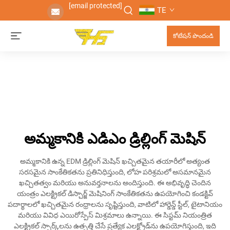
[email protected]
TE
కోటేషన్ పొందండి
అమ్మకానికి ఎడిఎం డ్రిల్లింగ్ మెషిన్
అమ్మకానికి ఉన్న EDM డ్రిల్లింగ్ మెషిన్ ఖచ్చితమైన తయారీలో అత్యంత
సరసమైన సాంకేతికతను ప్రతినిధిస్తుంది, లోహ పరిశ్రమలో అసమానమైన
ఖచ్చితత్వం మరియు అనువర్తనాలను అందిస్తుంది. ఈ అభివృద్ధి చెందిన
యంత్రం ఎలక్ట్రికల్ డిస్చార్జ్ మెషినింగ్ సాంకేతికతను ఉపయోగించి కండక్టివ్
పదార్థాలలో ఖచ్చితమైన రంధ్రాలను సృష్టిస్తుంది, వాటిలో హార్డెన్డ్ స్టీల్, టైటానియం
మరియు వివిధ ఎయిరోస్పేస్ మిశ్రమాలు ఉన్నాయి. ఈ సిస్టమ్ నియంత్రిత
ఎలక్ట్రికల్ స్పార్క్‌లను ఉత్పత్తి చేసే ప్రత్యేక ఎలక్ట్రోడ్‌ను ఉపయోగిస్తుంది, ఇది