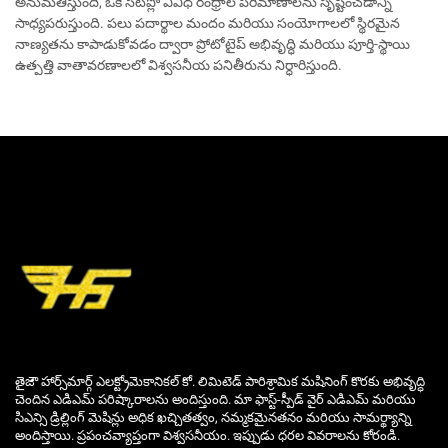
అనుమతిస్తుంది, ఒకే సెటప్లో వివిధ రంధ్రాల పరిమాణాలను సృష్టించడాన్ని
సాధ్యపరుస్తుంది. పలు పదార్థాల మందం మరియు సంయోగాలలో స్థిరమైన
నాణ్యతను కాపాడుకోవడం ద్వారా ప్రోటోటైప్ అభివృద్ధి మరియు పూర్తి-స్థాయి
ఉత్పత్తి వాతావరణాలలో విశ్వసనీయ పనితీరును నిర్ధారిస్తుంది.
తైజౌ హార్స్‌మార్గ్ ఎలక్ట్రోమెకానికల్ కో. లిమిటెడ్ పారిశ్రామిక మషినింగ్ కొరకు అభివృద్ధి
చెందిన ఎడిఎమ్ పరిష్కారాలను అందిస్తుంది. మా ఫాస్ట్-స్పీడ్ వైర్ ఎడిఎమ్ మరియు
సిఎన్సి డ్రిల్లింగ్ మెషిన్లు అధిక ఖచ్చితత్వం, నమ్మకమైనతనం మరియు సామర్థ్యాన్ని
అందిస్తాయి. ప్రపంచవ్యాప్తంగా విశ్వసనీయం. ఇప్పుడు ధరల వివరాలను కోరండి.