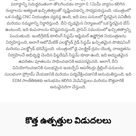
పదార్థాన్ని సమర్థవంతంగా తొలగించడం ద్వారా 0.1మిమీ వ్యాసం కలిగిన
రంధ్రాలను అత్యంత ఖచ్చితత్వంతో సృష్టించడాన్ని సాధ్యపరుస్తుంది. యంత్రంలో
ఒక సంక్లిష్ట CNC నియంత్రణ వ్యవస్థ ఉంది, ఇది పలు పనులలో స్థిరమైన పనితీరు
మరియు నమ్మకాన్ని నిర్ధారిస్తుంది. దీని దృఢమైన నిర్మాణంలో ఒక స్థిరమైన బేస్
ఉంటుంది, ఇది కంపనాలను కనిష్టపరుస్తుంది, ప్రాసెస్ సమయంలో ఖచ్చితత్వాన్ని
పెంచుతుంది. ఇంటిగ్రేటెడ్ కూలింగ్ సిస్టమ్ ఆప్టిమల్ ఉష్ణోగ్రత నియంత్రణను
నిర్వహిస్తుంది, అలాగే ఆటోమేటిక్ ఎలక్ట్రోడ్ గైడ్ సిస్టమ్ ఖచ్చితమైన పొజిషనింగ్
మరియు ఎలక్ట్రోడ్ ధరివేస్తుంది. యంత్రంలో డై ఎలక్ట్రిక్ ద్రవం యొక్క నాణ్యతను
నిర్వహించే అభివృద్ధి చెందిన ఫిల్టరేషన్ సిస్టమ్ కూడా ఉంది, ఇది అద్భుతమైన
ఉపరితల పూతలను సాధించడానికి అవసరమైనది. అలాగే, దీని
వినియోగించడానికి సులభమైన ఇంటర్ఫేస్ ఆపరేటర్లు డ్రిల్లింగ్ పనులను
సులభంగా ప్రోగ్రామ్ చేయడానికి మరియు పర్యవేక్షించడానికి అనుమతిస్తుంది, ఇది
EDM సాంకేతికతకు అనుభవం కలిగిన మెషినిస్టులు మరియు కొత్తవారికి
అనువైనదిగా చేస్తుంది.
కొత్త ఉత్పత్తుల విడుదలలు