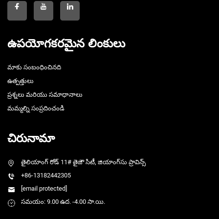
ఉపయోగకరమైన లింకులు
మాకు సంబంధించినది
ఉత్పత్తులు
ప్రశ్నలు మరియు సమాధానాలు
మమ్మల్ని సంప్రదించండి
చిరునామా
తైలియాంగ్ రోడ్ 11# తైజౌ సిటీ, జియాంగ్‌సు ప్రావిన్స్
+86-13182442305
[email protected]
సమయం: 9.00 ఉద. -4.00 సా.యి.