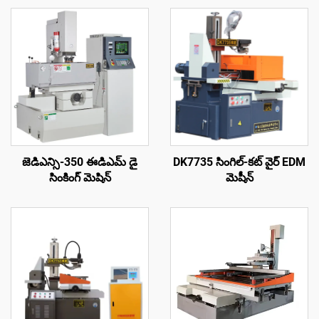
జెడిఎన్సి-350 ఈడిఎమ్ డై
DK7735 సింగిల్-కట్ వైర్ EDM
సింకింగ్ మెషిన్
మెషీన్