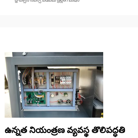
థ్రీ-ఏక్సిస్ సిఎన్సి ఎడిఎమ్ డ్రిల్లింగ్ మెషిన్
ఉన్నత నియంత్రణ వ్యవస్థ తొలిపద్ధతి