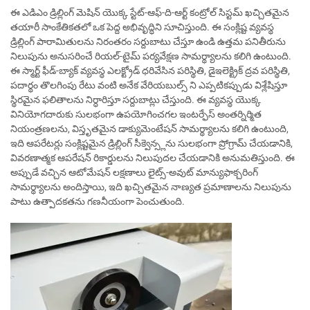
ఈ ఎడిఎం డ్రిల్లింగ్ మెషిన్ యొక్క స్టేట్-ఆఫ్-ది-ఆర్ట్ కంట్రోల్ సిస్టమ్ ఖచ్చితమైన
తయారీ సాంకేతికతలో ఒక పెద్ద అభివృద్ధిని సూచిస్తుంది. ఈ సంక్లిష్ట వ్యవస్థ
డ్రిల్లింగ్ పారామితులను నిరంతరం సర్దుబాటు చేస్తూ ఉండి ఉత్తమ పనితీరును
నిలుపును అనుసరించే రియల్-టైమ్ పర్యవేక్షణ సామర్థ్యాలను కలిగి ఉంటుంది.
ఈ స్మార్ట్ ఫీడ్-బ్యాక్ వ్యవస్థ ఎలక్ట్రోడ్ ధరివేసిన పరిస్థితి, డైఇలెక్ట్రిక్ ద్రవ పరిస్థితి,
పదార్థం తొలగింపు రేటు వంటి అనేక వేరియబుల్స్ ని ఎప్పటికప్పుడు విశ్లేషిస్తూ
స్థిరమైన ఫలితాలను నిర్ధారిస్తూ సర్దుబాట్లు చేస్తుంది. ఈ వ్యవస్థ యొక్క
వినియోగదారుకు సులభంగా ఉపయోగించగల ఇంటర్ఫేస్ అంతర్నిర్మిత
నియంత్రణలను, విస్తృతమైన డాక్యుమెంటేషన్ సామర్థ్యాలను కలిగి ఉంటుంది,
ఇది ఆపరేటర్లు సంక్లిష్టమైన డ్రిల్లింగ్ సీక్వెన్స్లను సులభంగా ప్రోగ్రామ్ చేయడానికి,
వివరణాత్మక ఆపరేషన్ రికార్డులను నిలుపుదల చేయడానికి అనుమతిస్తుంది. ఈ
అప్పుడే వచ్చిన ఆటోమేషన్ లక్షణాలు లైట్స్-అవుట్ మాన్యుఫాక్చరింగ్
సామర్థ్యాలను అందిస్తాయి, ఇది ఖచ్చితమైన నాణ్యత ప్రమాణాలను నిలుపును
పాటు ఉత్పాదకతను గణనీయంగా పెంచుతుంది.