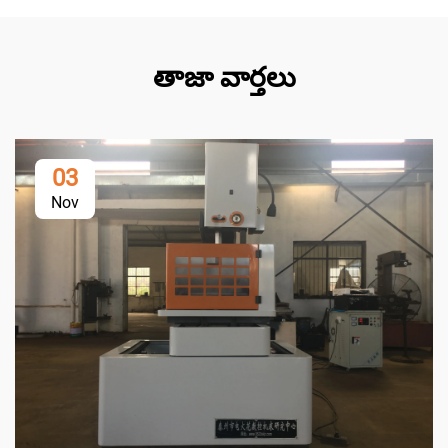
తాజా వార్తలు
03
Nov