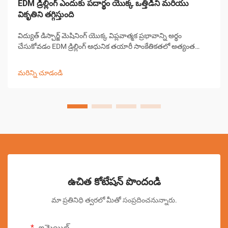
EDM డ్రిల్లింగ్ ఎందుకు పదార్థం యొక్క ఒత్తిడిని మరియు
వికృతిని తగ్గిస్తుంది
విద్యుత్ డిస్చార్జ్ మెషినింగ్ యొక్క విప్లవాత్మక ప్రభావాన్ని అర్థం
చేసుకోవడం EDM డ్రిల్లింగ్ ఆధునిక తయారీ సాంకేతికతలో అత్యంత
గణనీయమైన పురోగతులలో ఒకటిగా నిలిచింది. ఈ సంక్లిష్టమైన
మెషినింగ్ ప్రక్రియ పరిశ్రమలు పూర్వ-...
మరిన్ని చూడండి
ఉచిత కోటేషన్ పొందండి
మా ప్రతినిధి త్వరలో మీతో సంప్రదించనున్నారు.
ఇమెయిల్