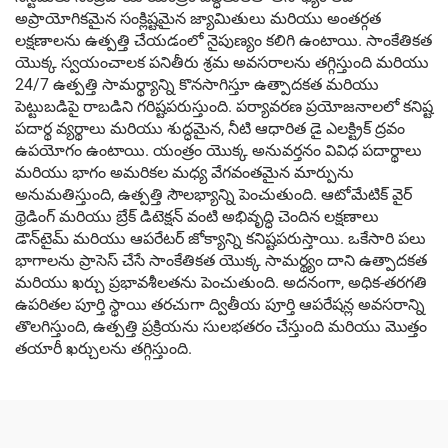
అప్రాయోగికమైన సంక్లిష్టమైన జ్యామితులు మరియు అంతర్గత
లక్షణాలను ఉత్పత్తి చేయడంలో నైపుణ్యం కలిగి ఉంటాయి. సాంకేతికత
యొక్క స్వయంచాలక పనితీరు శ్రమ అవసరాలను తగ్గిస్తుంది మరియు
24/7 ఉత్పత్తి సామర్థ్యాన్ని కొనసాగిస్తూ ఉత్పాదకత మరియు
పెట్టుబడిపై రాబడిని గరిష్టపరుస్తుంది. పర్యావరణ ప్రయోజనాలలో కనిష్ట
పదార్థ వ్యర్థాలు మరియు శుద్ధమైన, నీటి ఆధారిత డై ఎలక్ట్రిక్ ద్రవం
ఉపయోగం ఉంటాయి. యంత్రం యొక్క అనువర్తనం వివిధ పదార్థాలు
మరియు భాగం అమరికల మధ్య వేగవంతమైన మార్పును
అనుమతిస్తుంది, ఉత్పత్తి సౌలభ్యాన్ని పెంచుతుంది. ఆటోమేటిక్ వైర్
థ్రెడింగ్ మరియు బ్రేక్ డిటెక్షన్ వంటి అభివృద్ధి చెందిన లక్షణాలు
డౌన్‌టైమ్ మరియు ఆపరేటర్ జోక్యాన్ని కనిష్టపరుస్తాయి. ఒకేసారి పలు
భాగాలను ప్రాసెస్ చేసే సాంకేతికత యొక్క సామర్థ్యం దాని ఉత్పాదకత
మరియు ఖర్చు ప్రభావశీలతను పెంచుతుంది. అదనంగా, అధిక-తరగతి
ఉపరితల పూర్తి స్థాయి తరచుగా ద్వితీయ పూర్తి ఆపరేషన్ల అవసరాన్ని
తొలగిస్తుంది, ఉత్పత్తి ప్రక్రియను సులభతరం చేస్తుంది మరియు మొత్తం
తయారీ ఖర్చులను తగ్గిస్తుంది.