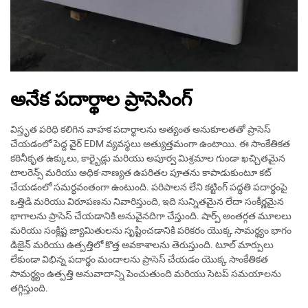
అనేక పదార్థాల ప్రాసెసింగ్
విస్తృత పరిధి కలిగిన వాహక పదార్థాలను అత్యంత అనుకూలతతో ప్రాసెస్
చేయడంలో పెద్ద వైర్ EDM వ్యవస్థలు అత్యుత్తమంగా ఉంటాయి. ఈ సాంకేతికత
కఠినీకృత ఉక్కులు, కార్బైడ్లు మరియు అపూర్వ మిశ్రమాల గుండా ఖచ్చితమైన
టాలరెన్స్ మరియు అధిక-నాణ్యత ఉపరితల పూతను కాపాడుకుంటూ కట్
చేయడంలో సమర్థవంతంగా ఉంటుంది. పరిపాలన లేని కట్టింగ్ పద్ధతి పదార్థంపై
ఒత్తిడి మరియు విరూపణను నివారిస్తుంది, ఇది సున్నితమైన లేదా సంకీర్ణమైన
భాగాలను ప్రాసెస్ చేయడానికి అనువైనదిగా చేస్తుంది. షార్ప్ అంతర్గత మూలలు
మరియు సంక్లిష్ట జ్యామితులను సృష్టించడానికి పరికరం యొక్క సామర్థ్యం భాగం
డిజైన్ మరియు ఉత్పత్తిలో కొత్త అవకాశాలను తెరుస్తుంది. టూల్ మార్పులు
లేకుండా విభిన్న పదార్థం మందాలను ప్రాసెస్ చేయడం యొక్క సాంకేతికత
సామర్థ్యం ఉత్పత్తి అనువాదాన్ని పెంచుతుంది మరియు సెటప్ సమయాలను
తగ్గిస్తుంది.