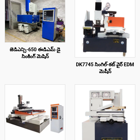
జెడిఎన్సి-650 ఈడిఎమ్ డై
సింకింగ్ మెషిన్
DK7745 సింగిల్-కట్ వైర్ EDM
మెషీన్