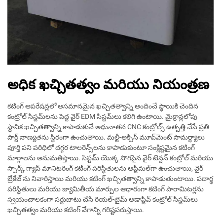
అధిక ఖచ్చితత్వం మరియు నియంత్రణ
కటింగ్ ఆపరేషన్లలో అసమానమైన ఖచ్చితత్వాన్ని అందించే స్థాయికి చెందిన
కంట్రోల్ సిస్టమ్‌లను పెద్ద వైర్ EDM సిస్టమ్‌లు కలిగి ఉంటాయి. మైక్రాన్లలోపు
స్థానిక ఖచ్చితత్వాన్ని కాపాడుకునే అధునాతన CNC కంట్రోల్స్ ఉత్పత్తి చేసే ప్రతి
పార్ట్ నాణ్యతను స్థిరంగా ఉంచుతాయి. మల్టీ-అక్సిస్ మూవ్‌మెంట్ సామర్థ్యాలు
పూర్తి పని పరిధిలో దగ్గర టాలరెన్స్‌లను కాపాడుకుంటూ సంక్లిష్టమైన కటింగ్
మార్గాలను అనుమతిస్తాయి. సిస్టమ్ యొక్క సొగసైన వైర్ టెన్షన్ కంట్రోల్ మరియు
స్పార్క్ గ్యాప్ మానిటరింగ్ కటింగ్ పరిస్థితులను ఆప్టిమల్‌గా ఉంచుతాయి, వైర్
బ్రేకేజ్ ను నివారిస్తాయి మరియు కటింగ్ ఖచ్చితత్వాన్ని కాపాడుతుంటాయి. పదార్థ
పరిస్థితులు మరియు జ్యామితీయ మార్పుల ఆధారంగా కటింగ్ పారామిటర్లను
స్వయంచాలకంగా సర్దుబాటు చేసే రియల్-టైమ్ అడాప్టివ్ కంట్రోల్ సిస్టమ్‌లు
ఖచ్చితత్వం మరియు కటింగ్ వేగాన్ని గరిష్టపరుస్తాయి.