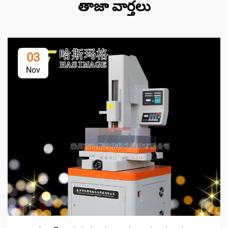
తాజా వార్తలు
03
Nov