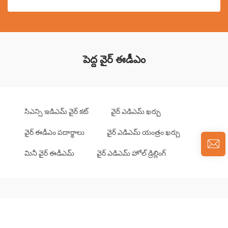
పెద్ద వైర్ ఈడీఎం
సిఎన్సి ఇడిఎమ్ వైర్ కట్
వైర్ ఎడిఎమ్ ఖర్చు
వైర్ ఈడీఎం పదార్థాలు
వైర్ ఎడిఎమ్ యంత్రం ఖర్చు
మినీ వైర్ ఈడీఎమ్
వైర్ ఎడిఎమ్ హోల్ డ్రిల్లింగ్