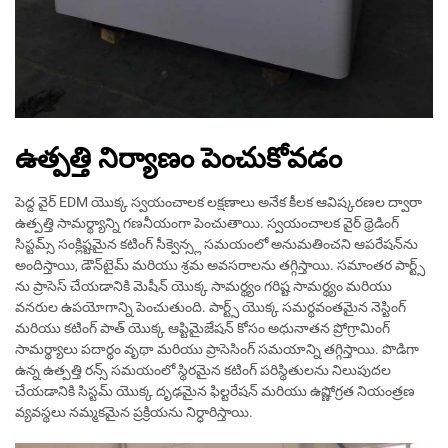
ఉత్పత్తి నిర్యాణం పెంచుకోవడం
పెద్ద వైర్ EDM యొక్క స్వయంచాలక లక్షణాలు అనేక కీలక ఆవిష్కరణల ద్వారా
ఉత్పత్తి సామర్థ్యాన్ని గణనీయంగా పెంచుతాయి. స్వయంచాలక వైర్ థ్రెడింగ్
సిస్టమ్స్ సంక్లిష్టమైన కటింగ్ సీక్వెన్స్ల సమయంలో అనుమతించని ఆపరేషన్‌ను
అందిస్తాయి, డౌన్‌టైమ్ మరియు శ్రమ అవసరాలను తగ్గిస్తాయి. సమాంతర పార్ట్స్
ను ప్రాసెస్ చేయడానికి మెషీన్ యొక్క సామర్థ్యం గరిష్ట సామర్థ్యం మరియు
వనరుల ఉపయోగాన్ని పెంచుతుంది. పార్ట్స్ యొక్క సమర్థవంతమైన నెస్టింగ్
మరియు కటింగ్ పాత్ యొక్క ఆప్టిమైజేషన్ కోసం అధునాతన ప్రోగ్రామింగ్
సామర్థ్యాలు పదార్థం వృథా మరియు ప్రాసెసింగ్ సమయాన్ని తగ్గిస్తాయి. పొడిగా
ఉన్న ఉత్పత్తి రన్స్ సమయంలో స్థిరమైన కటింగ్ పరిస్థితులను నిలుపుదల
చేయడానికి సిస్టమ్ యొక్క దృఢమైన ఫిల్టరేషన్ మరియు ఉష్ణోగ్రత నియంత్రణ
వ్యవస్థలు నమ్మకమైన ప్రక్రియను నిర్ధారిస్తాయి.