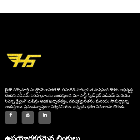
తైజౌ హార్స్‌మార్గ్ ఎలక్ట్రోమెకానికల్ కో. లిమిటెడ్ పారిశ్రామిక మషినింగ్ కొరకు అభివృద్ధి
చెందిన ఎడిఎమ్ పరిష్కారాలను అందిస్తుంది. మా ఫాస్ట్-స్పీడ్ వైర్ ఎడిఎమ్ మరియు
సిఎన్సి డ్రిల్లింగ్ మెషిన్లు అధిక ఖచ్చితత్వం, నమ్మకమైనతనం మరియు సామర్థ్యాన్ని
అందిస్తాయి. ప్రపంచవ్యాప్తంగా విశ్వసనీయం. ఇప్పుడు ధరల వివరాలను కోరండి.
ఉపయోగకరమైన లింకులు