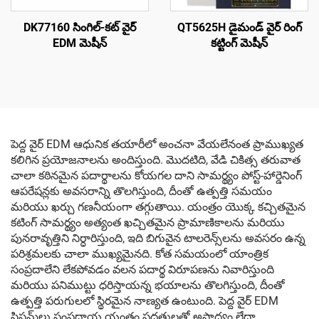
DK77160 సింగిల్-కట్ వైర్
QT5625H డైమండ్ వైర్ రింగ్
EDM మెషీన్
కట్టింగ్ మెషీన్
పెద్ద వైర్ EDM ఆధునిక తయారీలో అంచనా వేయలేనంత ప్రాముఖ్యత
కలిగిన ప్రయోజనాలను అందిస్తుంది. మొదటిది, వేడి చికిత్స తరువాత
చాలా కఠినమైన పదార్థాలను కోయగల దాని సామర్థ్యం పోస్ట్-హార్డెనింగ్
ఆపరేషన్లకు అవసరాన్ని తొలగిస్తుంది, దీంతో ఉత్పత్తి సమయం
మరియు ఖర్చు గణనీయంగా తగ్గుతాయి. యంత్రం యొక్క కచ్చితమైన
కటింగ్ సామర్థ్యం అత్యంత ఖచ్చితమైన ప్రామాణికాలను మరియు
పునరావృత్తిని నిర్ధారిస్తుంది, ఇది బిగువైన టాలరెన్స్‌లను అవసరం ఉన్న
పరిశ్రమలకు చాలా ముఖ్యమైనది. కోత సమయంలో యాంత్రిక
సంప్రదాలేని లేకపోవడం వలన పదార్థ విరూపణను నివారిస్తుంది
మరియు పనిముట్టు ధరిస్తాయన్న భయాలను తొలగిస్తుంది, దీంతో
ఉత్పత్తి పరుగులలో స్థిరమైన నాణ్యత ఉంటుంది. పెద్ద వైర్ EDM
సిస్టమ్‌లు సంప్రదాయ యంత్రం పద్ధతులతో అసాధ్యం లేదా