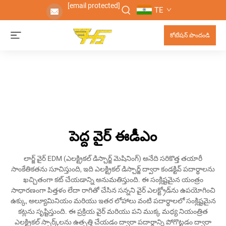
[email protected]
TE
కోటేషన్ పొందండి
పెద్ద వైర్ ఈడీఎం
లార్జ్ వైర్ EDM (ఎలక్ట్రికల్ డిస్చార్జ్ మెషినింగ్) అనేది సరికొత్త తయారీ
సాంకేతికతను సూచిస్తుంది, ఇది ఎలక్ట్రికల్ డిస్చార్జ్ ద్వారా కండక్టివ్ పదార్థాలను
ఖచ్చితంగా కట్ చేయడాన్ని అనుమతిస్తుంది. ఈ సంక్లిష్టమైన యంత్రం
సాధారణంగా పిత్తళం లేదా రాగితో చేసిన సన్నని వైర్ ఎలక్ట్రోడ్‌ను ఉపయోగించి
ఉక్కు, అల్యూమినియం మరియు ఇతర లోహాలు వంటి పదార్థాలలో సంక్లిష్టమైన
కట్లను సృష్టిస్తుంది. ఈ ప్రక్రియ వైర్ మరియు పని ముక్క మధ్య నియంత్రిత
ఎలక్ట్రికల్ స్పార్క్‌లను ఉత్పత్తి చేయడం ద్వారా పదార్థాన్ని పోగొట్టడం ద్వారా