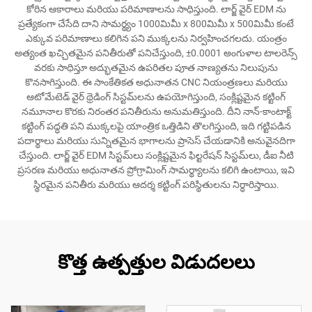
కోరిన ఆకారాలు మరియు పరిమాణాలను సాధిస్తుంది. లార్జ్ వైర్ EDM ను
ప్రత్యేకంగా చేసేది దాని సామర్థ్యం 1000మిమీ x 800మిమీ x 500మిమీ కంటే
ఎక్కువ పరిమాణాలు కలిగిన పని ముక్కలను నిర్వహించగలదు. యంత్రం
అత్యంత ఖచ్చితమైన పనితీరుతో పనిచేస్తుంది, ±0.0001 అంగుళాల టాలరెన్స్
వరకు సాధిస్తూ అద్భుతమైన ఉపరితల పూత నాణ్యతను నిలుపును
కొనసాగిస్తుంది. ఈ సాంకేతికత అధునాతన CNC నియంత్రణలు మరియు
ఆటోమేటెడ్ వైర్ థ్రెడింగ్ సిస్టమ్‌లను ఉపయోగిస్తుంది, సంక్లిష్టమైన కట్టింగ్
నమూనాల కొరకు నిరంతర పనితీరును అనుమతిస్తుంది. దీని నాన్-కాంటాక్ట్
కట్టింగ్ పద్ధతి పని ముక్కలపై యాంత్రిక ఒత్తిడిని తొలగిస్తుంది, ఇది గట్టిపడిన
పదార్థాలు మరియు సున్నితమైన భాగాలను ప్రాసెస్ చేయడానికి అనువైనదిగా
చేస్తుంది. లార్జ్ వైర్ EDM సిస్టమ్‌లు సంక్లిష్టమైన ఫిల్టరేషన్ సిస్టమ్‌లు, డీఐ నీటి
ప్రసరణ మరియు అధునాతన ప్రోగ్రామింగ్ సామర్థ్యాలను కలిగి ఉంటాయి, ఇవి
స్థిరమైన పనితీరు మరియు ఆదర్శ కట్టింగ్ పరిస్థితులను నిర్ధారిస్తాయి.
కొత్త ఉత్పత్తుల విడుదలలు