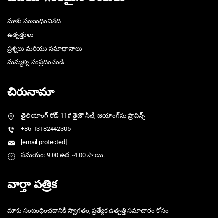
మాకు సంబంధించినది
ఉత్పత్తులు
ప్రశ్నలు మరియు సమాధానాలు
మమ్మల్ని సంప్రదించండి
చిరునామా
తైలియాంగ్ రోడ్ 11# తైజౌ సిటీ, జియాంగ్‌సు ప్రావిన్స్
+86-13182442305
[email protected]
సమయం: 9.00 ఉద. -4.00 సా.యి.
వార్తా పత్రిక
మాకు సంబంధించడానికి స్వాగతం, ప్రత్యేక ఉత్పత్తి సమాచారం కోసం