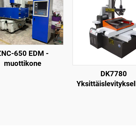
ZNC-650 EDM -
muottikone
DK7780
Yksittäislevityksel
langanpuristusk