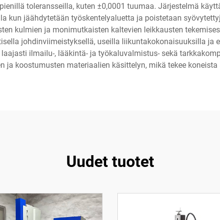
enillä toleransseilla, kuten ±0,0001 tuumaa. Järjestelmä käyttä
a kun jäähdytetään työskentelyaluetta ja poistetaan syövytetty
ten kulmien ja monimutkaisten kaltevien leikkausten tekemisessä
ella johdinviimeistyksellä, useilla liikuntakokonaisuuksilla ja ed
aajasti ilmailu-, lääkintä- ja työkaluvalmistus- sekä tarkkakom
sien ja koostumusten materiaalien käsittelyn, mikä tekee koneist
Uudet tuotet