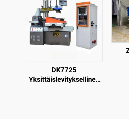
DK7725
Yksittäislevityksellinen
langanpuristuskone