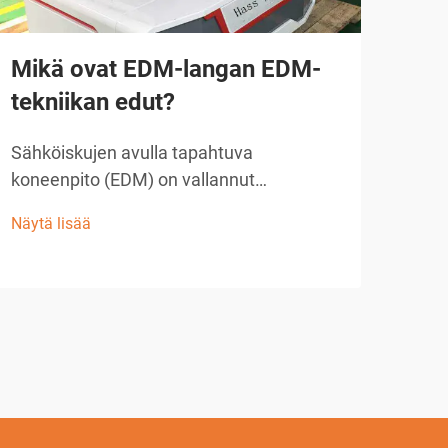
Mikä ovat EDM-langan EDM-
Ku
tekniikan edut?
tuo
avu
Sähköiskujen avulla tapahtuva
koneenpito (EDM) on vallannut
Nyky
tarkkuuden valmistuksessa useilla
tark
Näytä lisää
toimialoilla, ja langalla varustettu EDM on
pysy
Näytä
yksi nykyaikaisimmista käytettävissä
nyky
olevista koneenkäyttömenetelmistä.
teol
Tämä edistyksellinen valmistusprosessi
vall
hyödyntää ohutta metallilankaa...
tarj
tark
geom