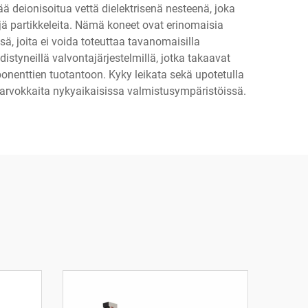
ä deionisoitua vettä dielektrisenä nesteenä, joka
jä partikkeleita. Nämä koneet ovat erinomaisia
, joita ei voida toteuttaa tavanomaisilla
istyneillä valvontajärjestelmillä, jotka takaavat
ponenttien tuotantoon. Kyky leikata sekä upotetulla
a arvokkaita nykyaikaisissa valmistusympäristöissä.