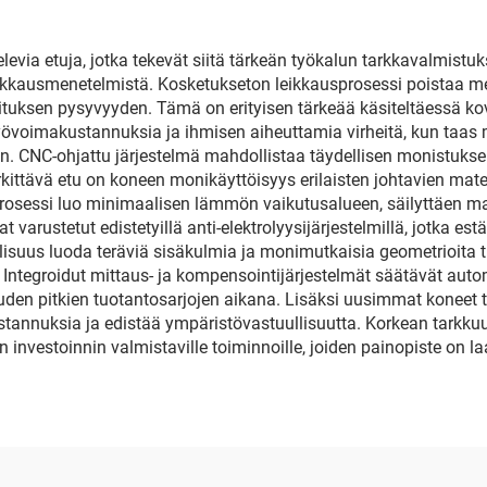
elevia etuja, jotka tekevät siitä tärkeän työkalun tarkkavalmis
leikkausmenetelmistä. Kosketukseton leikkausprosessi poistaa m
ksen pysyvyyden. Tämä on erityisen tärkeää käsiteltäessä kovi
voimakustannuksia ja ihmisen aiheuttamia virheitä, kun taas 
. CNC-ohjattu järjestelmä mahdollistaa täydellisen monistuks
rkittävä etu on koneen monikäyttöisyys erilaisten johtavien mate
prosessi luo minimaalisen lämmön vaikutusalueen, säilyttäen ma
t varustetut edistetyillä anti-elektrolyysijärjestelmillä, jotka es
isuus luoda teräviä sisäkulmia ja monimutkaisia geometrioita t
Integroidut mittaus- ja kompensointijärjestelmät säätävät auto
den pitkien tuotantosarjojen aikana. Lisäksi uusimmat koneet t
stannuksia ja edistää ympäristövastuullisuutta. Korkean tarkk
nvestoinnin valmistaville toiminnoille, joiden painopiste on la