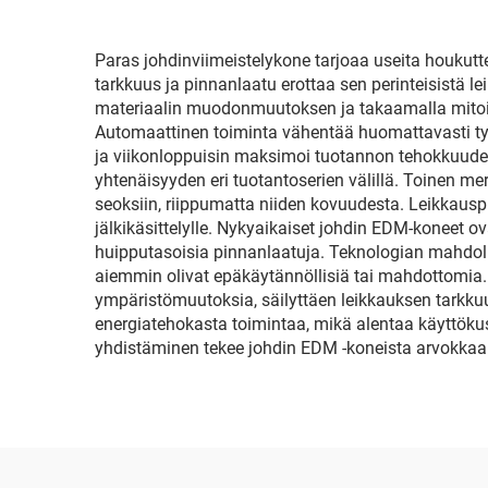
Paras johdinviimeistelykone tarjoaa useita houkutt
tarkkuus ja pinnanlaatu erottaa sen perinteisistä 
materiaalin muodonmuutoksen ja takaamalla mitoitu
Automaattinen toiminta vähentää huomattavasti työ
ja viikonloppuisin maksimoi tuotannon tehokkuuden
yhtenäisyyden eri tuotantoserien välillä. Toinen me
seoksiin, riippumatta niiden kovuudesta. Leikkaus
jälkikäsittelylle. Nykyaikaiset johdin EDM-koneet ova
huipputasoisia pinnanlaatuja. Teknologian mahdoll
aiemmin olivat epäkäytännöllisiä tai mahdottomia. 
ympäristömuutoksia, säilyttäen leikkauksen tarkkuu
energiatehokasta toimintaa, mikä alentaa käyttöku
yhdistäminen tekee johdin EDM -koneista arvokkaan i