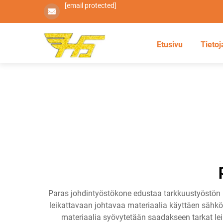
[email protected]
Etusivu
Tietoj
Paras johdintyöstökone edustaa tarkkuustyöstön hu
leikattavaan johtavaa materiaalia käyttäen sähköi
materiaalia syövytetään saadakseen tarkat lei