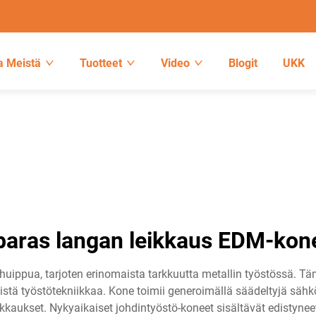
a Meistä
Tuotteet
Video
Blogit
UKK
paras langan leikkaus EDM-kon
ippua, tarjoten erinomaista tarkkuutta metallin työstössä. Täm
stä työstötekniikkaa. Kone toimii generoimällä säädeltyjä sähköki
kkaukset. Nykyaikaiset johdintyöstö-koneet sisältävät edistynee