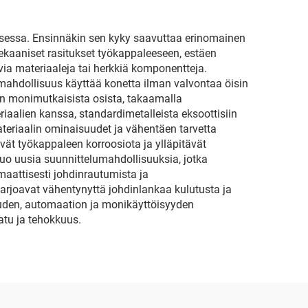
tuksessa. Ensinnäkin sen kyky saavuttaa erinomainen
ekaaniset rasitukset työkappaleeseen, estäen
a materiaaleja tai herkkiä komponentteja.
mahdollisuus käyttää konetta ilman valvontaa öisin
en monimutkaisista osista, takaamalla
riaalien kanssa, standardimetalleista eksoottisiin
teriaalin ominaisuudet ja vähentäen tarvetta
tävät työkappaleen korroosiota ja ylläpitävät
uo uusia suunnittelumahdollisuuksia, jotka
maattisesti johdinrautumista ja
arjoavat vähentynyttä johdinlankaa kulutusta ja
uuden, automaation ja monikäyttöisyyden
atu ja tehokkuus.