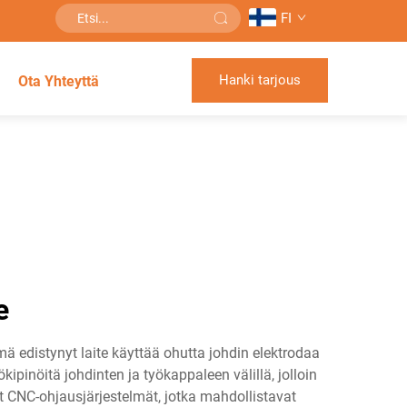
FI
Hanki tarjous
Ota Yhteyttä
e
ä edistynyt laite käyttää ohutta johdin elektrodaa
pinöitä johdinten ja työkappaleen välillä, jolloin
t CNC-ohjausjärjestelmät, jotka mahdollistavat