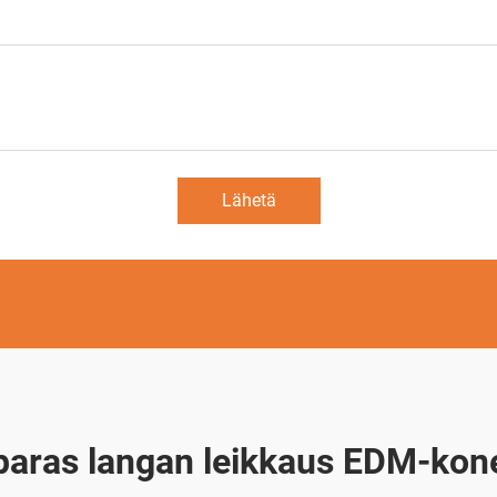
Lähetä
paras langan leikkaus EDM-kon