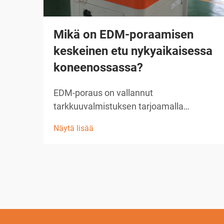
Mikä on EDM-poraamisen
keskeinen etu nykyaikaisessa
koneenossassa?
EDM-poraus on vallannut
tarkkuuvalmistuksen tarjoamalla
vertaansa vailla pitävää tarkkuutta ja
Näytä lisää
monipuolisuutta mikroreikien ja
monimutkaisten geometrioiden
valmistuksessa. Tässä kehittyneessä
koneenpuristustekniikassa käytetään
sähköistä purkautumista materiaalin
poistamiseen, mikä mahdollistaa mat...