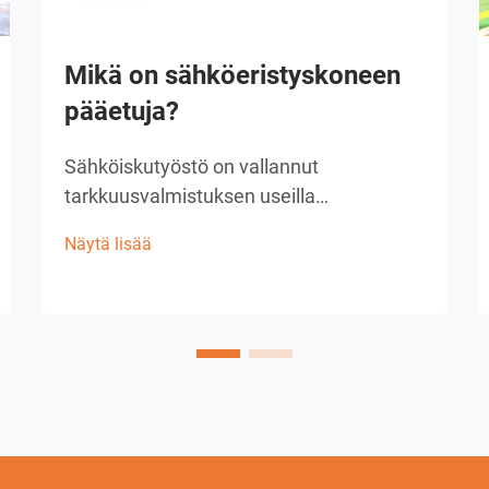
Mikä on sähköeristyskoneen
pääetuja?
Sähköiskutyöstö on vallannut
tarkkuusvalmistuksen useilla
teollisuuden aloilla tarjoamalla vertaansa
Näytä lisää
vailla olevia mahdollisuuksia
monimutkaisten geometrioiden ja
hienojen komponenttien valmistukseen.
Tämä edistynyt valmistusprosessi
hyödyntää ohjattuja...