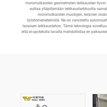
monimutkaisten geometristen leikkausten hyvin pi
auttaa ylläpitämään leikkaustarkkuutta samall
monimutkaisten muotojen, terävien sisäis
työstömenetelmillä. Ne on varustettu automaattis
tasaisen leikkaustehon. Tämä teknologia soveltuu l
että ei-upotetulla tavalla mahdollistaa eri paksui