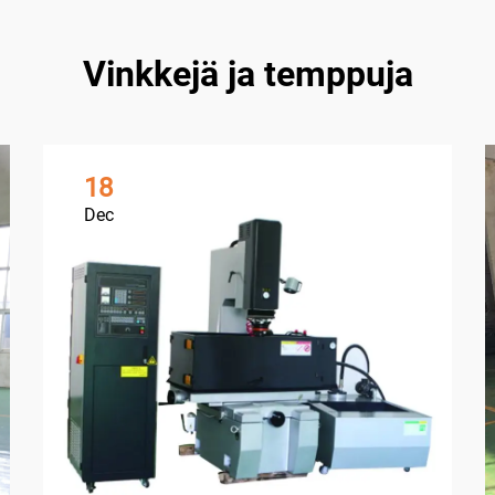
Vinkkejä ja temppuja
18
Dec