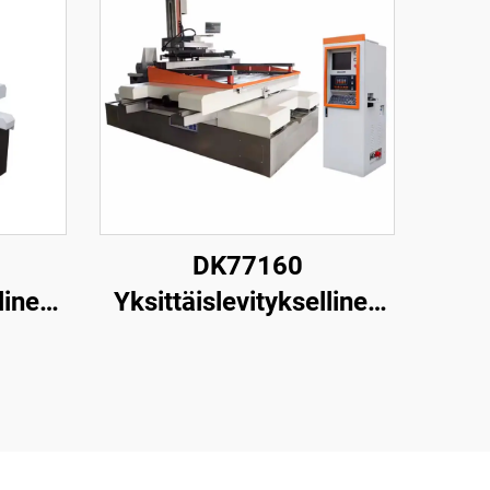
DK77160
linen
Yksittäislevityksellinen
one
langanpuristuskone