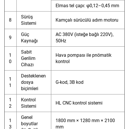
Elmas tel çapı: φ0,12–0,45 mm
Sürüş
8
Kamçalı sürücülü adım motoru
Sistemi
Güç
AC 380V (isteğe bağlı 220V),
9
Kaynağı
50Hz
Sabit
1
Hava pompası ile pnömatik
Gerilim
0
kontrol
Cihazı
Desteklenen
1
dosya
G-kod, 3B kod
1
biçimleri
1
Kontrol
HL CNC kontrol sistemi
2
Sistemi
Genel
1
1800 mm × 1280 mm × 2100
boyutlar
3
mm