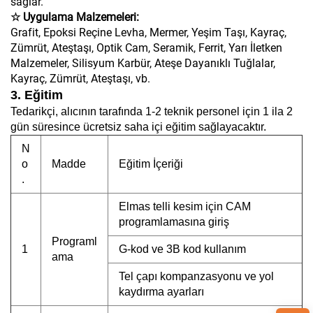
sağlar.
☆ Uygulama Malzemeleri:
Grafit, Epoksi Reçine Levha, Mermer, Yeşim Taşı, Kayraç,
Zümrüt, Ateştaşı, Optik Cam, Seramik, Ferrit, Yarı İletken
Malzemeler, Silisyum Karbür, Ateşe Dayanıklı Tuğlalar,
Kayraç, Zümrüt, Ateştaşı, vb.
3. Eğitim
Tedarikçi, alıcının tarafında 1-2 teknik personel için 1 ila 2
gün süresince ücretsiz saha içi eğitim sağlayacaktır.
N
o
Madde
Eğitim İçeriği
.
Elmas telli kesim için CAM
programlamasına giriş
Programl
1
G-kod ve 3B kod kullanım
ama
Tel çapı kompanzasyonu ve yol
kaydırma ayarları