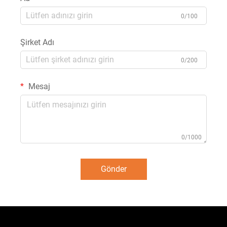
0/100
Şirket Adı
0/200
Mesaj
0/1000
Gönder