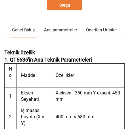
Sorgu
Genel Bakış
Ana parametreler
Önerilen Ürünler
Teknik özellik
1. QT5635'in Ana Teknik Parametreleri
N
o
Madde
Özellikler
.
Eksen
X-ekseni: 350 mm Y-ekseni: 450
1
Seyahati
mm
İş masası
2
boyutu (X ×
400 mm × 680 mm
Y)