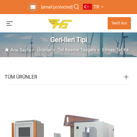
TR
[email protected]
Teklif Alın
Geri-İleri Tipi
Ana Sayfa
>
Ürünler
>
Tel Kesme Tezgahı
>
Elmas Tel Kesme Makinesi
TÜM ÜRÜNLER