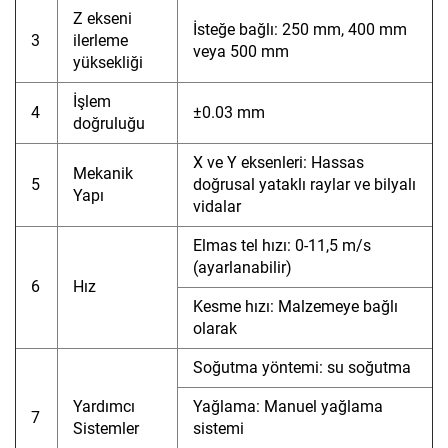
Z ekseni
İsteğe bağlı: 250 mm, 400 mm
3
ilerleme
veya 500 mm
yüksekliği
İşlem
4
±0.03 mm
doğruluğu
X ve Y eksenleri: Hassas
Mekanik
5
doğrusal yataklı raylar ve bilyalı
Yapı
vidalar
Elmas tel hızı: 0-11,5 m/s
(ayarlanabilir)
6
Hız
Kesme hızı: Malzemeye bağlı
olarak
Soğutma yöntemi: su soğutma
Yardımcı
Yağlama: Manuel yağlama
7
Sistemler
sistemi