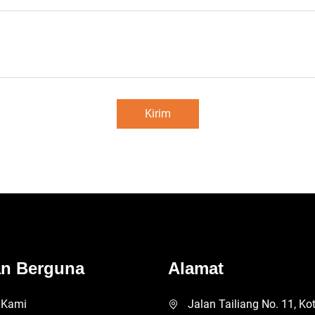
Kirim
an Berguna
Alamat
 Kami
Jalan Tailiang No. 11, Ko