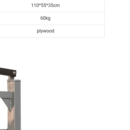
110*55*35cm
60kg
plywood